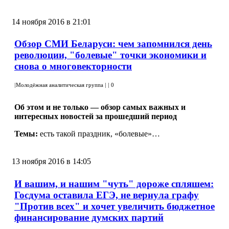
14 ноября 2016 в 21:01
Обзор СМИ Беларуси: чем запомнился день
революции, "болевые" точки экономики и
снова о многовекторности
|
Молодёжная аналитическая группа
|
|
0
Об этом и не только — обзор самых важных и
интересных новостей за прошедший период
Темы:
есть такой праздник, «болевые»…
13 ноября 2016 в 14:05
И вашим, и нашим "чуть" дороже спляшем:
Госдума оставила ЕГЭ, не вернула графу
"Против всех" и хочет увеличить бюджетное
финансирование думских партий