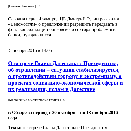
|
Емельян Разумеев
|
|
0
Сегодня первый зампред ЦБ Дмитрий Тулин рассказал
«Ведомостям» о предложении разрешить передавать в
фонд консолидации банковского сектора проблемные
банки, нуждающиеся…
15 ноября 2016 в 13:05
О встрече Главы Дагестана с Президентом,
об отравлении – ситуация стабилизируется,
о противодействии террору и экстремизму, о
проектах социально-экономической сферы и
их реализации, ислам в Дагестане
|
Молодёжная аналитическая группа
|
|
0
в Обзоре за период с 30 октября – по 13 ноября 2016
года
Темы:
о встрече Главы Дагестана с Президентом…