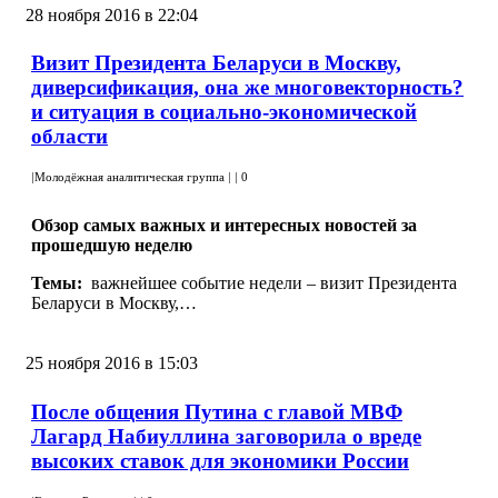
28 ноября 2016 в 22:04
Визит Президента Беларуси в Москву,
диверсификация, она же многовекторность?
и ситуация в социально-экономической
области
|
Молодёжная аналитическая группа
|
|
0
Обзор самых важных и интересных новостей за
прошедшую неделю
Темы:
важнейшее событие недели – визит Президента
Беларуси в Москву,…
25 ноября 2016 в 15:03
После общения Путина с главой МВФ
Лагард Набиуллина заговорила о вреде
высоких ставок для экономики России