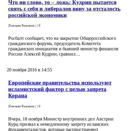
Что ни слово, то – ложь: Кудрин пытается
снять с себя и либералов вину за отсталость
российской экономики
|
Емельян Разумеев
|
|
0
Росбалт сообщает, что на закрытии Общероссийского
гражданского форума, председатель Комитета
гражданских инициатив и бывший министр финансов
России Алексей Кудрин, сравнил…
20 ноября 2016 в 14:55
Европейские правительства используют
исламистский фактор с целью запрета
Корана
|
Емельян Разумеев
|
|
0
Вчера, 18 ноября Министр внутренних дел Австрии
Курц призвал к немедленному запрету исламских
фундаменталистов, которые распространяют