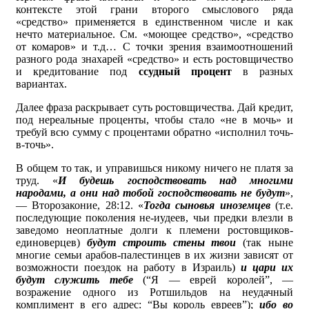
контексте этой грани второго смыслового ряда
«средство» применяется в единственном числе и как
нечто материальное. См. «моющее средство», «средство
от комаров» и т.д… С точки зрения взаимоотношений
разного рода знахарей «средство» и есть ростовщичество
и кредитование под
ссудный процент
в разных
вариантах.
Далее фраза раскрывает суть ростовщичества. Дай кредит,
под нереальные проценты, чтобы стало «не в мочь» и
требуй всю сумму с процентами обратно «исполнил точь-
в-точь».
В общем то так, и управишься никому ничего не платя за
труд. «
И будешь господствовать над многими
народами, а они над тобой господствовать не будут
»,
— Второзаконие, 28:12. «
Тогда сыновья иноземцев
(т.е.
последующие поколения не-иудеев, чьи предки влезли в
заведомо неоплатные долги к племени ростовщиков-
единоверцев)
будут строить стены твои
(так ныне
многие семьи арабов-палестинцев в их жизни зависят от
возможности поездок на работу в Израиль)
и цари их
будут служить тебе
(“Я — еврей королей”, —
возражение одного из Ротшильдов на неудачный
комплимент в его адрес: “Вы король евреев”);
ибо во