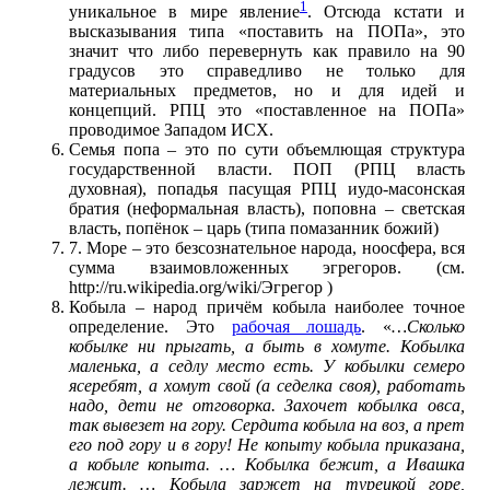
1
уникальное в мире явление
. Отсюда кстати и
высказывания типа «поставить на ПОПа», это
значит что либо перевернуть как правило на 90
градусов это справедливо не только для
материальных предметов, но и для идей и
концепций. РПЦ это «поставленное на ПОПа»
проводимое Западом ИСХ.
Семья попа – это по сути объемлющая структура
государственной власти. ПОП (РПЦ власть
духовная), попадья пасущая РПЦ иудо-масонская
братия (неформальная власть), поповна – светская
власть, попёнок – царь (типа помазанник божий)
7. Море – это безсознательное народа, ноосфера, вся
сумма взаимовложенных эгрегоров. (см.
http://ru.wikipedia.org/wiki/Эгрегор )
Кобыла – народ причём кобыла наиболее точное
определение. Это
рабочая лошадь
. «
…Сколько
кобылке ни прыгать, а быть в хомуте. Кобылка
маленька, а седлу место есть. У кобылки семеро
ясеребят, а хомут свой (а седелка своя), работать
надо, дети не отговорка. Захочет кобылка овса,
так вывезет на гору. Сердита кобыла на воз, а прет
его под гору и в гору! Не копыту кобыла приказана,
а кобыле копыта. … Кобылка бежит, а Ивашка
лежит. … Кобыла заржет на турецкой горе,