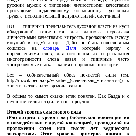
русский мужик с типовыми личностными качествами
присущими подавляющему большинству: усердный
трудяга, исполнительный неприхотливый, сметливый.
ПОП – типичный представитель духовной власти на Руси
обладающий типичными для данного персонажа
личностными качествами: хитрость, продажность (всюду
ищущий выгоду) и пр… Дабы не быть голословным
сошлюсь на
словарь Даля
который наряду с
определениями слов, для пояснения их и раскрытия
многогранности слова давал и типичные часто
употребляемые высказывания и народные поговорки.
Бес – собирательный образ нечистой силы (см.
http://ru.wikipedia.org/wiki/Бес_(славянская_мифология)) в
христианстве аналог демона, сатаны.
В общем то смысл сказки итак понятен. Как Балда и с
нечистой силой сладил и попа проучил.
Второй уровень смыслового ряда
(Рассмотрим с уровня над библейской концепции во
взаимодействии с другой концепцией, проводимой на
протяжении сотен или тысяч лет ведическим
знахарством. Этот уровень примерно описан в