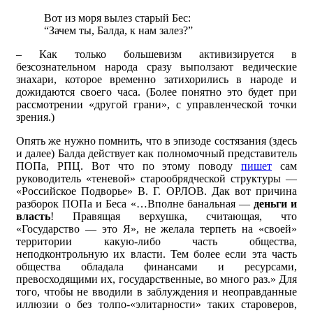
Вот из моря вылез старый Бес:
“Зачем ты, Балда, к нам залез?”
– Как только большевизм активизируется в
безсознательном народа сразу выползают ведические
знахари, которое временно затихорились в народе и
дожидаются своего часа. (Более понятно это будет при
рассмотрении «другой грани», с управленческой точки
зрения.)
Опять же нужно помнить, что в эпизоде состязания (здесь
и далее) Балда действует как полномочный представитель
ПОПа, РПЦ. Вот что по этому поводу
пишет
сам
руководитель «теневой» старообрядческой структуры —
«Российское Подворье» В. Г. ОРЛОВ. Дак вот причина
разборок ПОПа и Беса «…Вполне банальная —
деньги и
власть
! Правящая верхушка, считающая, что
«Государство — это Я», не желала терпеть на «своей»
территории какую-либо часть общества,
неподконтрольную их власти. Тем более если эта часть
общества обладала финансами и ресурсами,
превосходящими их, государственные, во много раз.» Для
того, чтобы не вводили в заблуждения и неоправданные
иллюзии о без толпо-«элитарности» таких староверов,