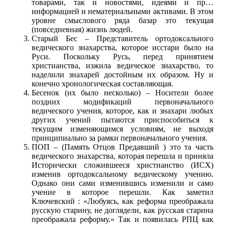
товарами, так и новостями, идеями и пр…
информацией и нематериальными активами. В этом
уровне смыслового ряда базар это текущая
(повседневная) жизнь людей.
Старый Бес – Представитель ортодоксального
ведического знахарства, которое исстари было на
Руси. Поскольку Русь, перед принятием
христианства, изжила ведическое знахарство, то
наделили знахарей достойным их образом. Ну и
конечно хронологическая составляющая.
Бесенок (их было несколько) – Носители более
поздних модификаций первоначального
ведического учения, которое, как и знахари любых
других учений пытаются приспособиться к
текущим изменяющимся условиям, не выходя
принципиально за рамки первоначального учения.
ПОП – (Память Отцов Предавший ) это та часть
ведического знахарства, которая перешла и приняла
Исторически сложившееся христианство (ИСХ)
изменив ортодоксальному ведическому учению.
Однако они сами изменившись изменили и само
учение в которое перешли. Как заметил
Ключевский : «Любуясь, как реформа преображала
русскую старину, не доглядели, как русская старина
преображала реформу.» Так и появилась РПЦ как