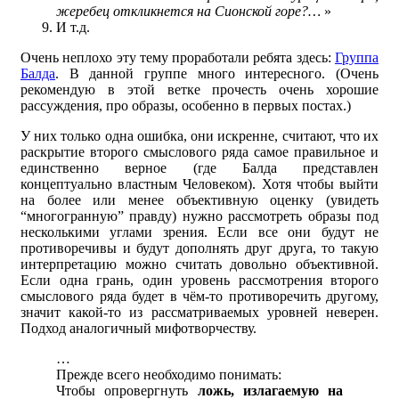
жеребец откликнется на Сионской горе?…
»
И т.д.
Очень неплохо эту тему проработали ребята здесь:
Группа
Балда
. В данной группе много интересного. (Очень
рекомендую в этой ветке прочесть очень хорошие
рассуждения, про образы, особенно в первых постах.)
У них только одна ошибка, они искренне, считают, что их
раскрытие второго смыслового ряда самое правильное и
единственно верное (где Балда представлен
концептуально властным Человеком). Хотя чтобы выйти
на более или менее объективную оценку (увидеть
“многогранную” правду) нужно рассмотреть образы под
несколькими углами зрения. Если все они будут не
противоречивы и будут дополнять друг друга, то такую
интерпретацию можно считать довольно объективной.
Если одна грань, один уровень рассмотрения второго
смыслового ряда будет в чём-то противоречить другому,
значит какой-то из рассматриваемых уровней неверен.
Подход аналогичный мифотворчеству.
…
Прежде всего необходимо понимать:
Чтобы опровергнуть
ложь, излагаемую на