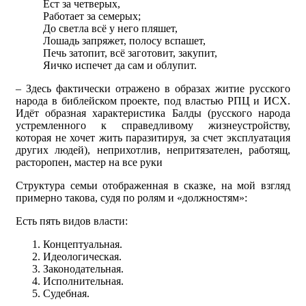
Ест за четверых,
Работает за семерых;
До светла всё у него пляшет,
Лошадь запряжет, полосу вспашет,
Печь затопит, всё заготовит, закупит,
Яичко испечет да сам и облупит.
– Здесь фактически отражено в образах житие русского
народа в библейском проекте, под властью РПЦ и ИСХ.
Идёт образная характеристика Балды (русского народа
устремленного к справедливому жизнеустройству,
которая не хочет жить паразитируя, за счет эксплуатация
других людей), неприхотлив, непритязателен, работящ,
расторопен, мастер на все руки
Структура семьи отображенная в сказке, на мой взгляд
примерно такова, судя по ролям и «должностям»:
Есть пять видов власти:
Концептуальная.
Идеологическая.
Законодательная.
Исполнительная.
Судебная.