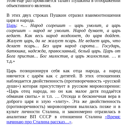
этом ещё раз проявляется талант Пушкина в отображении
объективного явления.
В этих двух строках Пушкин отразил взаимоотношения
царя и народа.
Царь
: «
… Народ согрешит – царь умолит, а царь
согрешит – народ не умолит. Народ думает, а царь
ведает. Как весь народ воздохнет, до царя дойдет.
Жалует царь, да не жалует псарь. Не ведает царь, что
делает псарь… Без царя народ сирота… Государь,
батюшка, надежда, православный, белый царь. Царь от
Бога пристав… Бог милостив, а царь жалостлив. …
и
т.д.»
Царь позиционируя себя как отца народа, а народ
нянчится с царём как с дитятей. В этих отношениях
наблюдается двойственность (противоречивость «русской
души») которая присутствует в русском мировоззрении:
«Царь отец народа, но он как малое дитя поддаётся
обманам свиты.» и т.п. … Отсюда и бесконечная вера в
доброго царя и злую «элиту». Эта же двойственность
(противоречивость) мировоззрения вылилась позже и в
культе личности Сталина, и закономерно отразилась в
аналитике ВП СССР в отношении Сталина
«Время:
начинаю про Сталина рассказ…»
.