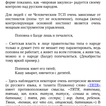
форме показано, как «мировая закулиса» радуется своему
контролю над русским народом.
Для людей с не Человеческим ТСП очень зависимые от
инстинктов (попы тут не исключение), попадья (жена)
контролирующая основной инстинкт является очень
мощным инструментом управления.
Поповна о Балде лишь и печалится,
– Светская власть в лице правительства типа о народе
только и думает (что не мешает ему паразитировать, ведь
поповна не работает, а живет на всем готовом, а живя так,
можно и о народе (Балде) попечалиться. (Декабристы
тому яркий пример.)
Попенок зовет его тятей;
Кашу заварит, нянчится с дитятей.
– Здесь наблюдается некоторое очень интересное явление
(и русского языка, и таланта Пушкина) слово
«ТЯТЯ»
имеет противоположные смыслы. «
ТЯТЯ, тятенька,
тятька, зап. южн. татуля, татуся,. -сенька м. отец,
батюшка; | тятя, ряз. сестра; | вор. дитя, ребенок.
Тянин, -тенкин, все что его, отцовский, батюшкин.
») В