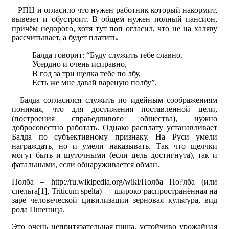
– РПЦ и огласило что нужен работник который накормит,
вывезет и обустроит. В общем нужен полный пансион,
причём недорого, хотя тут поп огласил, что не на халяву
рассчитывает, а будет платить.
Балда говорит: “Буду служить тебе славно.
Усердно и очень исправно,
В год за три щелка тебе по лбу,
Есть же мне давай вареную полбу”.
– Балда согласился служить по идейным соображениям
понимая, что для достижения поставленной цели,
(построения справедливого общества), нужно
добросовестно работать. Однако расплату устанавливает
Балда по субъективному признаку. На Руси умели
награждать, но и умели наказывать. Так что щелчки
могут быть и шуточными (если цель достигнута), так и
фатальными, если обнаруживается обман.
Полба – http://ru.wikipedia.org/wiki/Полба По?лба (или
спельта[1], Triticum spelta) — широко распространённая на
заре человеческой цивилизации зерновая культура, вид
рода Пшеница.
Это очень непритязательная пища, устойчиво урожайная