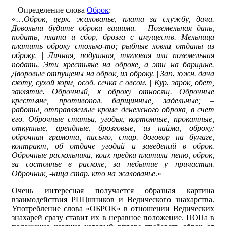
– Определение слова
Оброк
:
«…
Оброк, церк. жалованье, плата за службу, дача.
Довольни будите оброки вашими. | Поземельная дань,
подать, плата и сбор, брозга с имуществ. Мельница
платить оброку столько-то; рыбные ловли отданы из
оброку. | Личная, подушная, тягловая или поземельная
подать. Эти крестьяне на оброке, а эти на барщине.
Дворовые отпущены на оброк, из оброку. | Зап. южн. дача
скоту, сухой корм, особ. сечка с овсом. | Кур. зарок, обет,
заклятие. Оброчный, к оброку относящ. Оброчные
крестьяне, противопол. барщинные, задельные; –
работы, отправляемые кроме денежного оброка, в счет
его. Оброчные статьи, угодья, кортомные, прокатные,
откупные, арендные, брозговые, из найма, оброку;
оброчная грамота, письмо, стар. договор на бумаге,
контракт, об отдаче угодий и заведений в оброк.
Оброчные раскольники, коих предки платили пеню, оброк,
за состоянье в расколе, за небытие у причастия.
Оброчник, -ница стар. кто на жалованье
.»
Очень интересная получается образная картина
взаимодействия РПЦшников и Ведического знахарства.
Употребление слова «ОБРОК» в отношении Ведических
знахарей сразу ставит их в неравное положение. ПОПа в