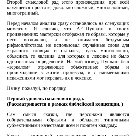
Второй смысловой ряд этого произведения, при всей
кажущейся простоте, довольно сложный, многослойный,
многогранный.
Перед началом анализа сразу остановлюсь на следующих
моментах. Я считаю, что А.С.Пушкин в своих
произведениях мастерски отображал те образы, которые у
него возникали, и не занимался бездумным
рифмоплётством, не использовал случайные слова для
«красного словца» и старался, пусть многословно,
объяснить те явления, для которых в лексике не было
однозначных определений. На мой взгляд, Пушкин был
«зеркалом» отражающее объективные образы и
происходящие в жизни процессы, и с наименьшими
искажениями мог передать их в лексике.
Начну, пожалуй, по порядку.
Первый уровень смыслового ряда.
(Рассматривается в рамках библейской концепции. )
Сам смысл сказки, где персонажи являются
собирательными образами и обладают типичными
субъективными качествами ясен и понятен каждому.
Балда – типичный представитель народа, простой