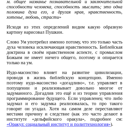
м. общее названье познавательной и заключительной
способности человека, способность мыслить; это одна
половина духа его, а другая нрав, нравственность,
хотенье, любовь, страсти
»
Исходя из этих определений видим какую образную
картину нарисовал Пушкин.
Слово Ум употребил именно потому, что это только часть
духа человека исключающая нравственность. Библейская
доктрина в своём нравственном аспекте, с промыслом
Божьим не имеет ничего общего, поэтому и опирается
только на ум.
Иудо-масонство влияет на развитие цивилизации,
проводя в жизнь библейскую концепцию. Именно
поэтому иудо-масонство «догадливо», т.е. управляет в
попущении и реализовывает довольно многое от
задуманного. Догадлив это ещё и из теории управления
программирование будущего. Если управленец что либо
задумал и его задумка реализовалась, то про такого
говорят он угадал. Хотя на самом деле переставляют
местами причину и следствие (как это часто делают в
институте «дельфийского оракула», подробнее см:
«Оракул: социальный институт и политтехнология»
).