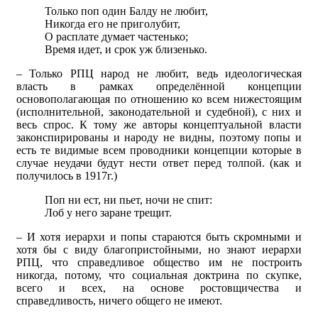
Только поп один Балду не любит,
Никогда его не приголубит,
О расплате думает частенько;
Время идет, и срок уж близенько.
– Только РПЦ народ не любит, ведь идеологическая
власть в рамках определённой концепции
основополагающая по отношению ко всем нижестоящим
(исполнительной, законодательной и судебной), с них и
весь спрос. К тому же авторы концептуальной власти
законспирированы и народу не видны, поэтому попы и
есть те видимые всем проводники концепции которые в
случае неудачи будут нести ответ перед толпой. (как и
получилось в 1917г.)
Поп ни ест, ни пьет, ночи не спит:
Лоб у него заране трещит.
– И хотя иерархи и попы стараются быть скромными и
хотя бы с виду благопристойными, но знают иерархи
РПЦ, что справедливое общество им не построить
никогда, потому, что социальная доктрина по скупке,
всего и всех, на основе ростовщичества и
справедливость, ничего общего не имеют.