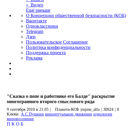
» Видео
Ещё раньше
О Концепции общественной безопасности (КОБ)
Вконтакте
Одноклассники
Telegram
Дзен
Пользовательское Соглашение
Политика конфиденциальности
Поддержка проекта
Реклама
"Сказка о попе и работнике его Балде" раскрытие
многогранного второго смыслового ряда
9 сентября 2010 в 21:05
|
Планета-КОБ
|
eujine_alfa
|
30924
|
0
Ключи:
А.С.Пушкин
концептуальное движение
идеологии
мировоззрение
П
К
О
Б