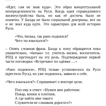
«Идет, сам не зная куда». Это образ концептуальной
неопределенности на Руси. Когда идея справедливого
жизнеустройства была, но как её достичь было не
понятно. У Балды не было социальной доктрины, вот он
и не знал куда идти. Это характерно для всей истории
Руси.
«Что, батька, так рано поднялся?
Чего ты взыскался?»
– Опять сложная фраза. Балда к попу обращается пока
уважительно, «батька» т.е. учитель жизни, воспитатель.
РПЦ и претендует на эту роль. Подтверждение первой
части поговорки «Встречают по одёжке …»
«Рано поднялся», РПЦ только установилось на Руси
(крестило Русь), но уже поднялось, заявило о себе.
«Чего взыскался?» Спрашивает о векторе цели.
Поп ему в ответ: «Нужен мне работник:
Повар, конюх и плотник.
А где найти мне такого
Служителя не слишком дорогого?»