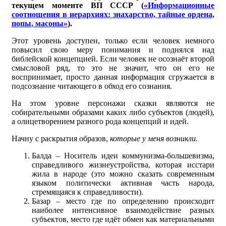
текущем моменте ВП СССР (
«Информационные
соотношения в иерархиях: знахарство, тайные ордена,
попы, масоны»
).
Этот уровень доступен, только если человек немного
повысил свою меру понимания и поднялся над
библейской концепцией. Если человек не осознаёт второй
смысловой ряд, то это не значит, что он его не
воспринимает, просто данная информация сгружается в
подсознание читающего в обход его сознания.
На этом уровне персонажи сказки являются не
собирательными образами каких либо субъектов (людей),
а олицетворением разного рода концепций и идей.
Начну с раскрытия образов,
которые у меня возникли
.
Балда – Носитель идеи коммунизма-большевизма,
справедливого жизнеустройства, которая исстари
жила в народе (это можно сказать современным
языком политически активная часть народа,
стремящаяся к справедливости).
Базар – место где по определению происходит
наиболее интенсивное взаимодействие разных
субъектов, место где идёт обмен как материальными