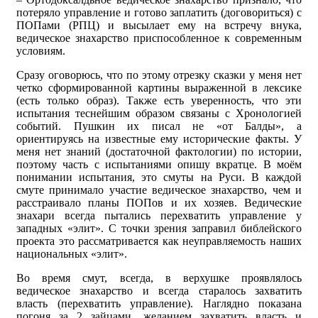
потеряло управление и готово заплатить (договориться) с
ПОПами (РПЦ) и высылает ему на встречу внука,
ведическое знахарство приспособленное к современным
условиям.
Сразу оговорюсь, что по этому отрезку сказки у меня нет
четко сформированной картины выраженной в лексике
(есть только образ). Также есть уверенность, что эти
испытания теснейшим образом связаны с Хронологией
событий. Пушкин их писал не «от Балды», а
ориентируясь на известные ему исторические факты. У
меня нет знаний (достаточной фактологии) по истории,
поэтому часть с испытаниями опишу вкратце. В моём
понимании испытания, это смуты на Руси. В каждой
смуте принимало участие ведическое знахарство, чем и
расстраивало планы ПОПов и их хозяев. Ведические
знахари всегда пытались перехватить управление у
западных «элит». С точки зрения заправил библейского
проекта это рассматривается как неуправляемость наших
национальных «элит».
Во время смут, всегда, в верхушке проявлялось
ведическое знахарство и всегда старалось захватить
власть (перехватить управление). Наглядно показана
погоня за 2 зайцами, желанием захватить власть и