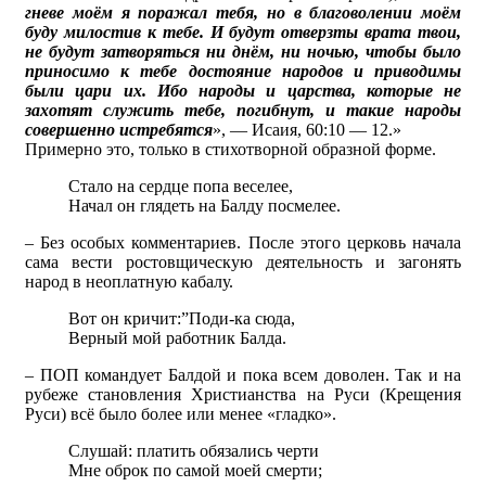
гневе моём я поражал тебя, но в благоволении моём
буду милостив к тебе. И будут отверзты врата твои,
не будут затворяться ни днём, ни ночью, чтобы было
приносимо к тебе достояние народов и приводимы
были цари их. Ибо народы и царства, которые не
захотят служить тебе, погибнут, и такие народы
совершенно истребятся
», — Исаия, 60:10 — 12.»
Примерно это, только в стихотворной образной форме.
Стало на сердце попа веселее,
Начал он глядеть на Балду посмелее.
– Без особых комментариев. После этого церковь начала
сама вести ростовщическую деятельность и загонять
народ в неоплатную кабалу.
Вот он кричит:”Поди-ка сюда,
Верный мой работник Балда.
– ПОП командует Балдой и пока всем доволен. Так и на
рубеже становления Христианства на Руси (Крещения
Руси) всё было более или менее «гладко».
Слушай: платить обязались черти
Мне оброк по самой моей смерти;