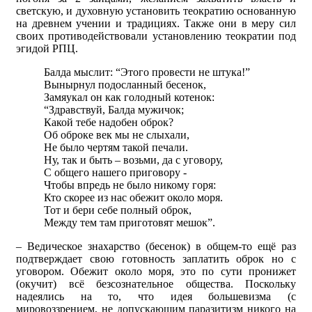
светскую, и духовную установить теократию основанную
на древнем учении и традициях. Также они в меру сил
своих противодействовали установлению теократии под
эгидой РПЦ.
Балда мыслит: “Этого провести не штука!”
Вынырнул подосланный бесенок,
Замяукал он как голодный котенок:
“Здравствуй, Балда мужичок;
Какой тебе надобен оброк?
Об оброке век мы не слыхали,
Не было чертям такой печали.
Ну, так и быть – возьми, да с уговору,
С общего нашего приговору -
Чтобы впредь не было никому горя:
Кто скорее из нас обежит около моря.
Тот и бери себе полный оброк,
Между тем там приготовят мешок”.
– Ведическое знахарство (бесенок) в общем-то ещё раз
подтверждает свою готовность заплатить оброк но с
уговором. Обежит около моря, это по сути пронижет
(окучит) всё безсознательное общества. Поскольку
надеялись на то, что идея большевизма (с
мировоззрением, не допускающим паразитизм никого на