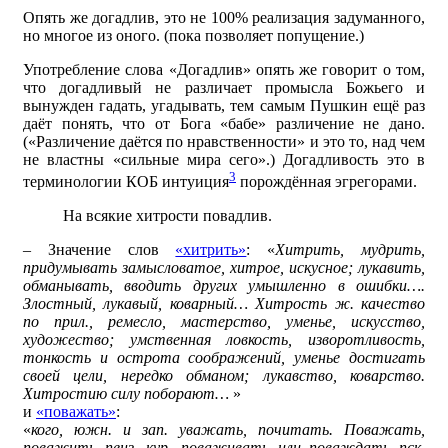
Опять же догадлив, это не 100% реализация задуманного,
но многое из оного. (пока позволяет попущение.)
Употребление слова «Догадлив» опять же говорит о том,
что догадливый не различает промысла Божьего и
вынужден гадать, угадывать, тем самым Пушкин ещё раз
даёт понять, что от Бога «бабе» различение не дано.
(«Различение даётся по нравственности» и это то, над чем
не властны «сильные мира сего».) Догадливость это в
3
терминологии КОБ интуиция
порождённая эгрегорами.
На всякие хитрости повадлив.
– Значение слов
«хитрить»
: «
Хитрить, мудрить,
придумывать замысловатое, хитрое, искусное; лукавить,
обманывать, вводить других умышленно в ошибки….
Злостный, лукавый, коварный… Хитрость ж. качество
по прил., ремесло, мастерство, уменье, искусство,
художество; умственная ловкость, изворотливость,
тонкость и острота соображений, уменье достигать
своей цели, нередко обманом; лукавство, коварство.
Хитростию силу поборают…
»
и
«поважать»
:
«
кого, южн. и зап. уважать, почитать. Поважать,
поважить пенз. кур. поваживать или поваждать пск.