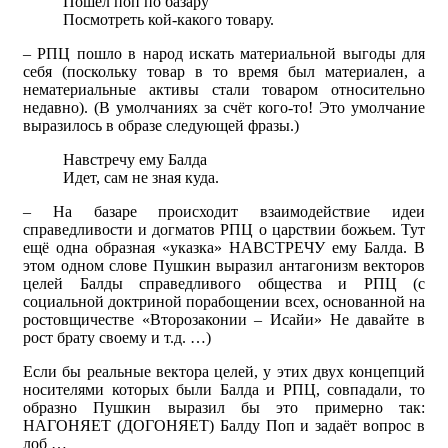
Пошел поп по базару
Посмотреть кой-какого товару.
– РПЦ пошло в народ искать материальной выгоды для
себя (поскольку товар в то время был материален, а
нематериальные активы стали товаром относительно
недавно). (В умолчаниях за счёт кого-то! Это умолчание
выразилось в образе следующей фразы.)
Навстречу ему Балда
Идет, сам не зная куда.
– На базаре происходит взаимодействие идеи
справедливости и догматов РПЦ о царствии божьем. Тут
ещё одна образная «указка» НАВСТРЕЧУ ему Балда. В
этом одном слове Пушкин выразил антагонизм векторов
целей Балды справедливого общества и РПЦ (с
социальной доктриной порабощении всех, основанной на
ростовщичестве «Второзаконии – Исайи» Не давайте в
рост брату своему и т.д. …)
Если бы реальные вектора целей, у этих двух концепций
носителями которых были Балда и РПЦ, совпадали, то
образно Пушкин выразил бы это примерно так:
НАГОНЯЕТ (ДОГОНЯЕТ) Балду Поп и задаёт вопрос в
лоб …