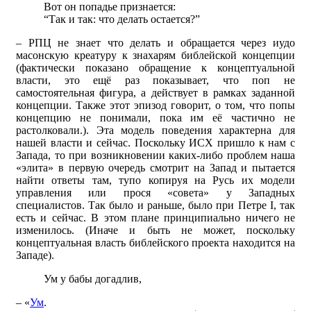
Вот он попадье признается:
“Так и так: что делать остается?”
– РПЦ не знает что делать и обращается через иудо
масонскую креатуру к знахарям библейской концепции
(фактически показано обращение к концептуальной
власти, это ещё раз показывает, что поп не
самостоятельная фигура, а действует в рамках заданной
концепции. Также этот эпизод говорит, о том, что попы
концепцию не понимали, пока им её частично не
растолковали.). Эта модель поведения характерна для
нашей власти и сейчас. Поскольку ИСХ пришло к нам с
Запада, то при возникновении каких-либо проблем наша
«элита» в первую очередь смотрит на Запад и пытается
найти ответы там, тупо копируя на Русь их модели
управления или прося «совета» у Западных
специалистов. Так было и раньше, было при Петре I, так
есть и сейчас. В этом плане принципиально ничего не
изменилось. (Иначе и быть не может, поскольку
концептуальная власть библейского проекта находится на
Западе).
Ум у бабы догадлив,
– «
Ум
.