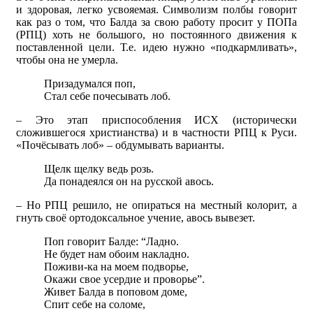
и здоровая, легко усвояемая. Символизм полбы говорит
как раз о том, что Балда за свою работу просит у ПОПа
(РПЦ) хоть не большого, но постоянного движения к
поставленной цели. Т.е. идею нужно «подкармливать»,
чтобы она не умерла.
Призадумался поп,
Стал себе почесывать лоб.
– Это этап приспособления ИСХ (исторически
сложившегося христианства) и в частности РПЦ к Руси.
«Почёсывать лоб» – обдумывать варианты.
Щелк щелку ведь розь.
Да понадеялся он на русской авось.
– Но РПЦ решило, не опираться на местный колорит, а
гнуть своё ортодоксальное учение, авось вывезет.
Поп говорит Балде: “Ладно.
Не будет нам обоим накладно.
Поживи-ка на моем подворье,
Окажи свое усердие и проворье”.
Живет Балда в поповом доме,
Спит себе на соломе,