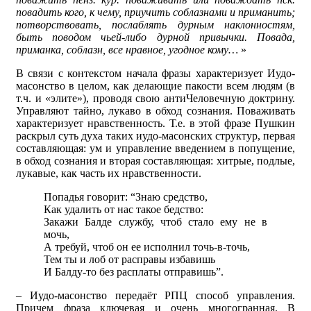
повадить кого, к чему, приучить соблазнами и приманить;
потворствовать, послаблять дурным наклонностям,
быть поводом чьей-либо дурной привычки. Повада,
приманка, соблазн, все нравное, угодное кому…
»
В связи с контекстом начала фразы характеризует Иудо-
масонство в целом, как делающие пакости всем людям (в
т.ч. и «элите»), проводя свою антиЧеловечную доктрину.
Управляют тайно, лукаво в обход сознания. Поваживать
характеризует нравственность. Т.е. в этой фразе Пушкин
раскрыл суть духа таких иудо-масонских структур, первая
составляющая: ум и управление введением в попущение,
в обход сознания и вторая составляющая: хитрые, подлые,
лукавые, как часть их нравственности.
Попадья говорит: “Знаю средство,
Как удалить от нас такое бедство:
Закажи Балде службу, чтоб стало ему не в
мочь,
А требуй, чтоб он ее исполнил точь-в-точь,
Тем ты и лоб от расправы избавишь
И Балду-то без расплаты отправишь”.
– Иудо-масонство передаёт РПЦ способ управления.
Причем фраза ключевая и очень многогранная. В