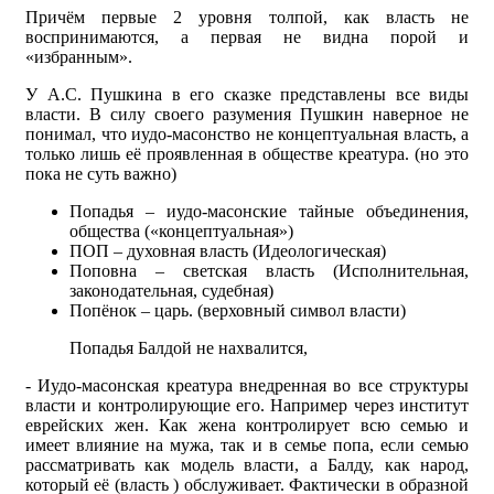
Причём первые 2 уровня толпой, как власть не
воспринимаются, а первая не видна порой и
«избранным».
У А.С. Пушкина в его сказке представлены все виды
власти. В силу своего разумения Пушкин наверное не
понимал, что иудо-масонство не концептуальная власть, а
только лишь её проявленная в обществе креатура. (но это
пока не суть важно)
Попадья – иудо-масонские тайные объединения,
общества («концептуальная»)
ПОП – духовная власть (Идеологическая)
Поповна – светская власть (Исполнительная,
законодательная, судебная)
Попёнок – царь. (верховный символ власти)
Попадья Балдой не нахвалится,
- Иудо-масонская креатура внедренная во все структуры
власти и контролирующие его. Например через институт
еврейских жен. Как жена контролирует всю семью и
имеет влияние на мужа, так и в семье попа, если семью
рассматривать как модель власти, а Балду, как народ,
который её (власть ) обслуживает. Фактически в образной