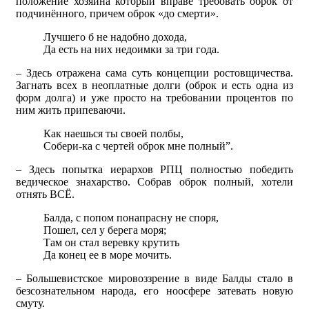
положение хозяина который вправе требовать оброк от
подчинённого, причем оброк «до смерти».
Лучшего б не надобно дохода,
Да есть на них недоимки за три года.
– Здесь отражена сама суть концепции ростовщичества.
Загнать всех в неоплатные долги (оброк и есть одна из
форм долга) и уже просто на требовании процентов по
ним жить припеваючи.
Как наешься ты своей полбы,
Собери-ка с чертей оброк мне полный”.
– Здесь попытка иерархов РПЦ полностью победить
ведическое знахарство. Собрав оброк полный, хотели
отнять ВСЁ.
Балда, с попом понапрасну не споря,
Пошел, сел у берега моря;
Там он стал веревку крутить
Да конец ее в море мочить.
– Большевистское мировоззрение в виде Балды стало в
безсознательном народа, его ноосфере затевать новую
смуту.