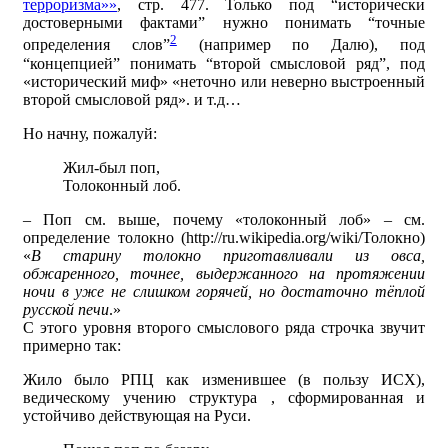
терроризма»»
, стр. 477. Только под “исторически
достоверными фактами” нужно понимать “точные
2
определения слов”
(например по Далю), под
“концепцией” понимать “второй смысловой ряд”, под
«исторический миф» «неточно или неверно выстроенный
второй смысловой ряд». и т.д…
Но начну, пожалуй:
Жил-был поп,
Толоконный лоб.
– Поп см. выше, почему «толоконный лоб» – см.
определение толокно (http://ru.wikipedia.org/wiki/Толокно)
«
В старину толокно приготавливали из овса,
обжаренного, точнее, выдержанного на протяжении
ночи в уже не слишком горячей, но достаточно тёплой
русской печи
.»
С этого уровня второго смыслового ряда строчка звучит
примерно так:
Жило было РПЦ как изменившее (в пользу ИСХ),
ведическому учению структура , сформированная и
устойчиво действующая на Руси.