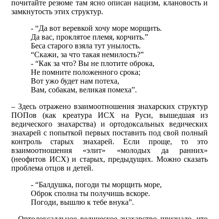
почитайте резюме там ясно описан нацизм, клановость и
замкнутость этих структур.
- “Да вот веревкой хочу море морщить.
Да вас, проклятое племя, корчить.”
Беса старого взяла тут унылость.
“Скажи, за что такая немилость?”
- “Как за что? Вы не плотите оброка,
Не помните положенного срока;
Вот ужо будет нам потеха,
Вам, собакам, великая помеха”.
– Здесь отражено взаимоотношения знахарских структур
ПОПов (как креатура ИСХ на Руси, вышедшая из
ведического знахарства) и ортодоксальных ведических
знахарей с попыткой первых поставить под свой полный
контроль старых знахарей. Если проще, то это
взаимоотношения «элит» «молодых да ранних»
(неофитов ИСХ) и старых, предыдущих. Можно сказать
проблема отцов и детей.
- “Балдушка, погоди ты морщить море,
Оброк сполна ты получишь вскоре.
Погоди, вышлю к тебе внука”.
– Ортодоксалдьное ведическое знахарство признало, что