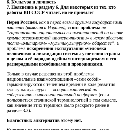
6. Культура и личность
7. Пояснение к разделу 6. Для некоторых из тех, кто
работы ВП СССР читает, но не приемле
т
Перед Россией
,
как и перед всеми другими государствами
планеты (включая и Израиль)
,
стоит проблема
не
“гармонизации национальных взаимоотношений на основе
культа всевозможной «толерантности» в неком
идеально
толпо-«элитарном»
«мультикультурном» обществе”
, а
проблема
искоренения эксплуатации «человека
человеком» и ликвидации системы угнетения страны
в целом и её народов идейным интернацизмом и его
разнородными пособниками и проводниками
.
Только в случае разрешения этой проблемы
национальные взаимоотношения «сами собой»
гармонизируются с течением времени в ходе развития
культуры:
культуры — «социалистической по
содержанию и многонациональной по форме»
(если
пользоваться сталинской терминологией в том смысле,
как значение этих терминов было раскрыто ранее в
разделе 3.3).
Благостных альтернатив этому нет.