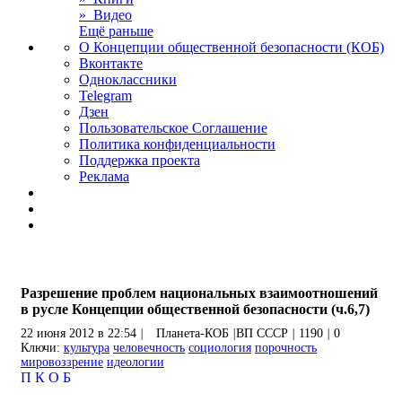
» Видео
Ещё раньше
О Концепции общественной безопасности (КОБ)
Вконтакте
Одноклассники
Telegram
Дзен
Пользовательское Соглашение
Политика конфиденциальности
Поддержка проекта
Реклама
Разрешение проблем национальных взаимоотношений
в русле Концепции общественной безопасности (ч.6,7)
22 июня 2012 в 22:54
|
Планета-КОБ
|
ВП СССР
|
1190
|
0
Ключи:
культура
человечность
социология
порочность
мировоззрение
идеологии
П
К
О
Б