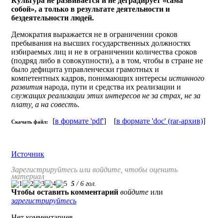
Культура не развивается и не деградирует «сама
собой», а только в результате деятельности и
бездеятельности людей.
Демократия выражается не в ограничении сроков
пребывания на высших государственных должностях
избираемых лиц и не в ограничении количества сроков
(подряд либо в совокупности), а в том, чтобы в стране не
было дефицита управленчески грамотных и
компетентных кадров, понимающих интересы
истинного
развития
народа, пути и средства их реализации и
служащих реализации этих интересов не за страх, не за
плату, а на совесть
.
[
в формате 'pdf'
] [
в формате 'doc' (rar-архив)
]
Скачать файл:
Источник
Зарегистрируйтесь или войдите, чтобы оценить
материал
5
/
6
гол.
Чтобы оставить комментарий
войдите
или
зарегистрируйтесь
Нет комментариев