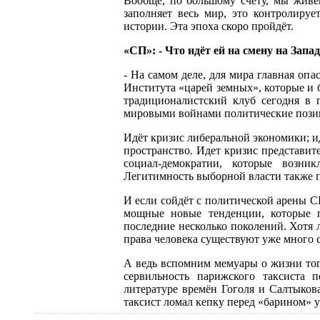
Вообще, по большому счету, мы живём
заполняет весь мир, это контролиру
истории. Эта эпоха скоро пройдёт.
«СП»: - Что идёт ей на смену на Запа
- На самом деле, для мира главная опа
Института «царей земных», которые и 
традиционалистский клуб сегодня в 
мировыми войнами политические позиц
Идёт кризис либеральной экономики; и
пространство. Идет кризис представит
социал-демократии, которые возни
Легитимность выборной власти также п
И если сойдёт с политической арены С
мощные новые тенденции, которые п
последние несколько поколений. Хотя 
права человека существуют уже много с
А ведь вспомним мемуары о жизни того
сервильность парижского таксиста 
литературе времён Гоголя и Салтыков
таксист ломал кепку перед «барином» у