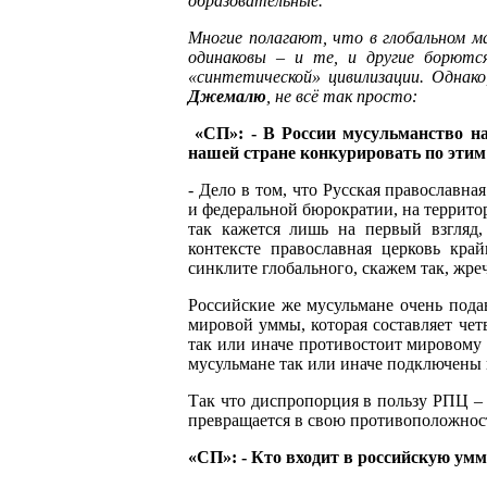
образовательные.
Многие полагают, что в глобальном м
одинаковы – и те, и другие борютс
«синтетической» цивилизации. Однако
Джемалю
, не всё так просто:
«СП»: - В России мусульманство н
нашей стране конкурировать по этим
- Дело в том, что Русская православн
и федеральной бюрократии, на террито
так кажется лишь на первый взгляд
контексте православная церковь кра
синклите глобального, скажем так, жреч
Российские же мусульмане очень пода
мировой уммы, которая составляет четв
так или иначе противостоит мировому 
мусульмане так или иначе подключены 
Так что диспропорция в пользу РПЦ – к
превращается в свою противоположност
«СП»: - Кто входит в российскую ум