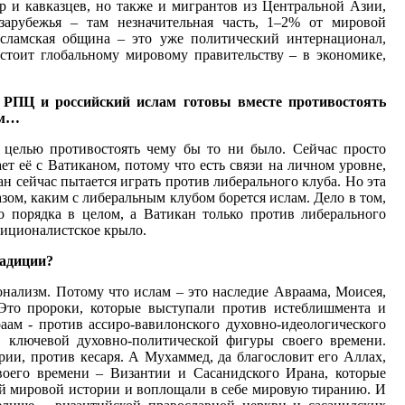
ар и кавказцев, но также и мигрантов из Центральной Азии,
зарубежья – там незначительная часть, 1–2% от мировой
сламская община – это уже политический интернационал,
стоит глобальному мировому правительству – в экономике,
о РПЦ и российский ислам готовы вместе противостоять
ам…
е целью противостоять чему бы то ни было. Сейчас просто
ет её с Ватиканом, потому что есть связи на личном уровне,
н сейчас пытается играть против либерального клуба. Но эта
зом, каким с либеральным клубом борется ислам. Дело в том,
о порядка в целом, а Ватикан только против либерального
диционалистское крыло.
радиции?
онализм. Потому что ислам – это наследие Авраама, Моисея,
Это пророки, которые выступали против истеблишмента и
аам - против ассиро-вавилонского духовно-идеологического
, ключевой духовно-политической фигуры своего времени.
ии, против кесаря. А Мухаммед, да благословит его Аллах,
воего времени – Византии и Сасанидского Ирана, которые
й мировой истории и воплощали в себе мировую тиранию. И