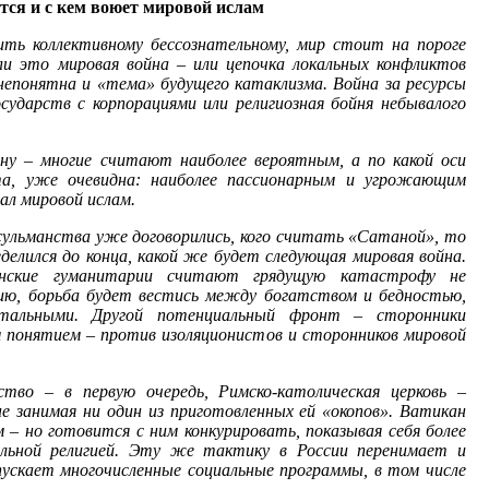
ется и с кем воюет мировой ислам
ить коллективному бессознательному, мир стоит на пороге
и это мировая война – или цепочка локальных конфликтов
к непонятна и «тема» будущего катаклизма. Война за ресурсы
осударств с корпорациями или религиозная бойня небывалого
йну – многие считают наиболее вероятным, а по какой оси
та, уже очевидна: наиболее пассионарным и угрожающим
ал мировой ислам.
усульманства уже договорились, кого считать «Сатаной», то
делился до конца, какой же будет следующая мировая война.
канские гуманитарии считают грядущую катастрофу не
ению, борьба будет вестись между богатством и бедностью,
тальными. Другой потенциальный фронт – сторонники
им понятием – против изоляционистов и сторонников мировой
тво – в первую очередь, Римско-католическая церковь –
е занимая ни один из приготовленных ей «окопов». Ватикан
м – но готовится с ним конкурировать, показывая себя более
альной религией. Эту же тактику в России перенимает и
апускает многочисленные социальные программы, в том числе