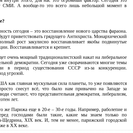
 внутри этого, для нас это огромный фактор. Сегодня это
ет СМИ. А вообще-то это всего лишь небольшой момент в
де?
сность сегодня – это восстановление нового царства фараона.
будут приветствовать грядущего Антихриста. Монархический
полный рост закулисно восстанавливает якобы подвинутые
ии. Восстанавливается и крепнет.
дет очень мощный традиционалистский накат на либеральное
ельной демократии. Сегодня уже сворачиваются многие темы
кли в период существования СССР из-за конкуренции.
од угрозой.
ША как главная мускульная сила планеты, то уже появляются
росто снесут всё, что было нам привычно на Западе за
люди считают, что представительная демократия, либерализм,
отен лет.
 же Парижа еще в 20-е – 30-е годы. Например, раболепие и
перед господами были такие, какие мы знаем только по
а-Щедрина, XIX век. И, тем не менее, парижский городской
же в ХХ веке.