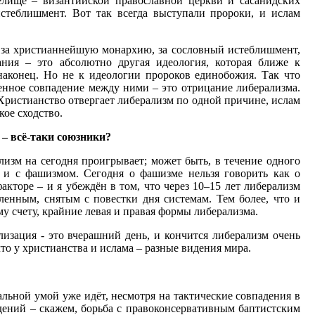
елище – византийской православной церкви и сасанидских
истеблишмент. Вот так всегда выступали пророки, и ислам
 за христианнейшую монархию, за сословный истеблишмент,
ния – это абсолютно другая идеология, которая ближе к
наконец. Но не к идеологии пророков единобожия. Так что
енное совпадение между ними – это отрицание либерализма.
 Христианство отвергает либерализм по одной причине, ислам
кое сходство.
 – всё-таки союзники?
лизм на сегодня проигрывает; может быть, в течение одного
о и с фашизмом. Сегодня о фашизме нельзя говорить как о
торе – и я убеждён в том, что через 10–15 лет либерализм
ленным, снятым с повестки дня системам. Тем более, что и
у счету, крайние левая и правая формы либерализма.
изация - это вчерашний день, и кончится либерализм очень
что у христианства и ислама – разные видения мира.
альной умой уже идёт, несмотря на тактические совпадения в
дений – скажем, борьба с правоконсервативным баптистским