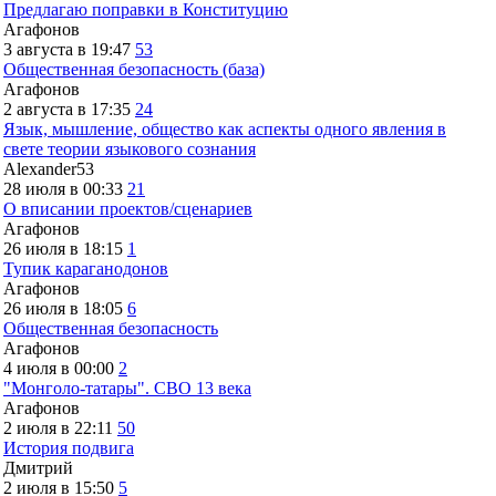
Предлагаю поправки в Конституцию
Агафонов
3 августа в 19:47
53
Общественная безопасность (база)
Агафонов
2 августа в 17:35
24
Язык, мышление, общество как аспекты одного явления в
свете теории языкового сознания
Alexander53
28 июля в 00:33
21
О вписании проектов/сценариев
Агафонов
26 июля в 18:15
1
Тупик караганодонов
Агафонов
26 июля в 18:05
6
Общественная безопасность
Агафонов
4 июля в 00:00
2
"Монголо-татары". СВО 13 века
Агафонов
2 июля в 22:11
50
История подвига
Дмитрий
2 июля в 15:50
5