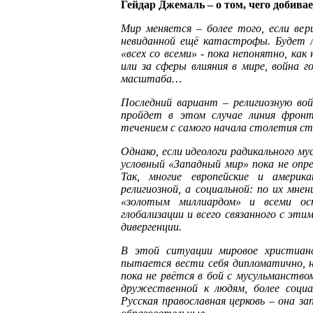
Гейдар Джемаль – о том, чего добива
Мир меняется – более того, если вер
невиданной ещё катастрофы. Будет л
«всех со всеми» - пока непонятно, ка
или за сферы влияния в мире, война г
масштаба…
Последний вариант – религиозную во
пройдет в этом случае линия фрон
течением с самого начала столетия ст
Однако, если идеологи радикального м
условный «Западный мир» пока не опре
Так, многие европейские и амери
религиозной, а социальной: по их мн
«золотым миллиардом» и всеми ос
глобализации и всего связанного с эт
дивергенции.
В этой ситуации мировое христианс
пытается вести себя дипломатично, н
пока не рвётся в бой с мусульманство
дружественной к людям, более соци
Русская православная церковь – она з