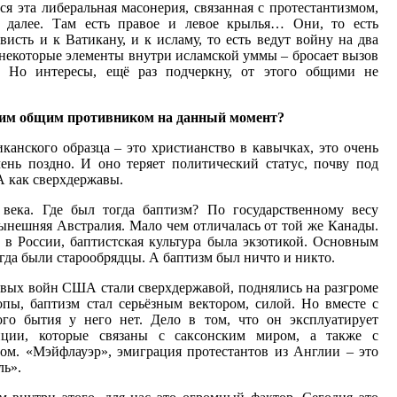
 эта либеральная масонерия, связанная с протестантизмом,
к далее. Там есть правое и левое крылья… Они, то есть
исть и к Ватикану, и к исламу, то есть ведут войну на два
и некоторые элементы внутри исламской уммы – бросает вызов
. Но интересы, ещё раз подчеркну, от этого общими не
аким общим противником на данный момент?
иканского образца – это христианство в кавычках, это очень
ень поздно. И оно теряет политический статус, почву под
А как сверхдержавы.
ека. Где был тогда баптизм? По государственному весу
нешняя Австралия. Мало чем отличалась от той же Канады.
 в России, баптистская культура была экзотикой. Основным
да были старообрядцы. А баптизм был ничто и никто.
ровых войн США стали сверхдержавой, поднялись на разгроме
ы, баптизм стал серьёзным вектором, силой. Но вместе с
го бытия у него нет. Дело в том, что он эксплуатирует
енции, которые связаны с саксонским миром, а также с
ом. «Мэйфлауэр», эмиграция протестантов из Англии – это
ль».