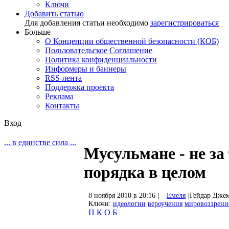
Ключи
Добавить статью
Для добавления статьи необходимо
зарегистрироваться
Больше
О Концепции общественной безопасности (КОБ)
Пользовательское Соглашение
Политика конфиденциальности
Информеры и баннеры
RSS-лента
Поддержка проекта
Реклама
Контакты
Вход
... в единстве сила ...
Мусульмане - не за
порядка в целом
8 ноября 2010 в 20:16
|
Емеля
|
Гейдар Дже
Ключи:
идеологии
вероучения
мировоззрени
П
К
О
Б