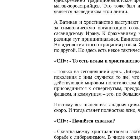
одновременно традиционалистское зр
магов-зороастрийцев. Это тоже был 
является наследником этой линии.
А Ватикан и христианство выступают
за символическую организацию созна
сасанидскому Ирану. К брахманизму, 
разница тут принципиальная. Единств
Но идеология этого отрицания разная.
по другой. Но здесь есть некое тактичес
«СП»: - То есть ислам и христианство
- Только на сегодняшний день. Либера
поколения с ним случится то же, чт
действующем мировом политическом фак
присоединится к отвергнутым, преодо
фашизм, и коммунизм – это, по большом
Поэтому вся нынешняя западная цивил
скоро. И тогда станет полностью ясно, 
«СП»: - Начнётся схватка?
- Схватка между христианством и глоб
борьбе с либерализмом. В числе совпа