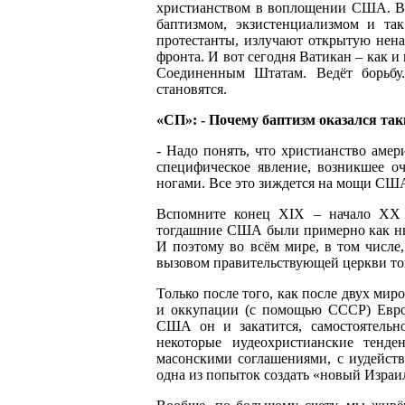
христианством в воплощении США. Вся
баптизмом, экзистенциализмом и та
протестанты, излучают открытую ненав
фронта. И вот сегодня Ватикан – как 
Соединенным Штатам. Ведёт борьбу
становятся.
«СП»: - Почему баптизм оказался т
- Надо понять, что христианство амер
специфическое явление, возникшее оч
ногами. Все это зиждется на мощи СШ
Вспомните конец XIX – начало ХХ в
тогдашние США были примерно как ны
И поэтому во всём мире, в том числе,
вызовом правительствующей церкви тог
Только после того, как после двух ми
и оккупации (с помощью СССР) Европ
США он и закатится, самостоятельно
некоторые иудеохристианские тенд
масонскими соглашениями, с иудейств
одна из попыток создать «новый Израи