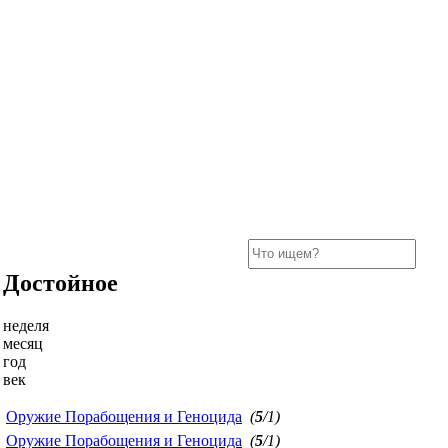
Достойное
неделя
месяц
год
век
Оружие Порабощения и Геноцида
(
5
/1)
Оружие Порабощения и Геноцида
(
5
/1)