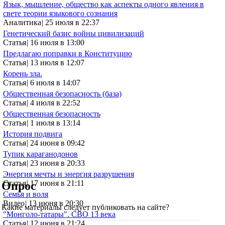
Язык, мышление, общество как аспекты одного явления в
свете теории языкового сознания
Аналитика
|
25 июля в 22:37
Генетический базис войны цивилизаций
Статья
|
16 июля в 13:00
Предлагаю поправки в Конституцию
Статья
|
13 июля в 12:07
Корень зла.
Статья
|
6 июля в 14:07
Общественная безопасность (база)
Статья
|
4 июля в 22:52
Общественная безопасность
Статья
|
1 июля в 13:14
История подвига
Статья
|
24 июня в 09:42
Тупик караганодонов
Статья
|
23 июня в 20:33
Энергия мечты и энергия разрушения
Статья
|
17 июня в 21:11
Опрос
Семья и воля
Видео
|
13 июня в 20:30
Какие материалы следует публиковать на сайте?
"Монголо-татары". СВО 13 века
Статья
|
12 июня в 21:24