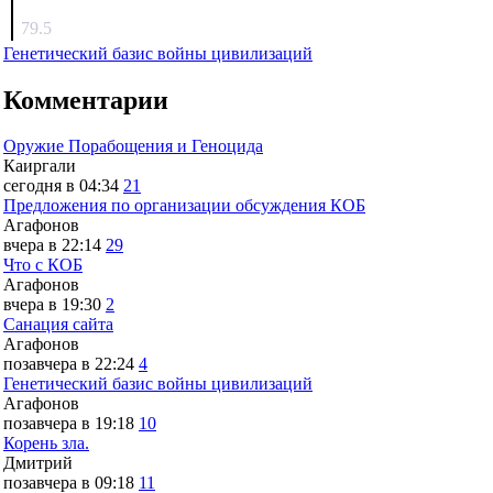
surov
79.5
Генетический базис войны цивилизаций
Комментарии
Оружие Порабощения и Геноцида
Каиргали
сегодня в 04:34
21
Предложения по организации обсуждения КОБ
Агафонов
вчера в 22:14
29
Что с КОБ
Агафонов
вчера в 19:30
2
Санация сайта
Агафонов
позавчера в 22:24
4
Генетический базис войны цивилизаций
Агафонов
позавчера в 19:18
10
Корень зла.
Дмитрий
позавчера в 09:18
11