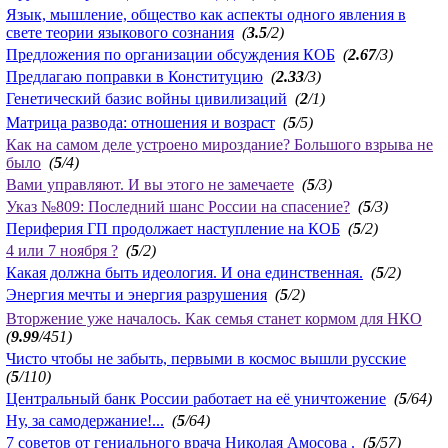
Язык, мышление, общество как аспекты одного явления в
свете теории языкового сознания
(
3.5
/2)
Предложения по организации обсуждения КОБ
(
2.67
/3)
Предлагаю поправки в Конституцию
(
2.33
/3)
Генетический базис войны цивилизаций
(
2
/1)
Матрица развода: отношения и возраст
(
5
/5)
Как на самом деле устроено мироздание? Большого взрыва не
было
(
5
/4)
Вами управляют. И вы этого не замечаете
(
5
/3)
Указ №809: Последний шанс России на спасение?
(
5
/3)
Периферия ГП продолжает наступление на КОБ
(
5
/2)
4 или 7 ноября ?
(
5
/2)
Какая должна быть идеология. И она единственная.
(
5
/2)
Энергия мечты и энергия разрушения
(
5
/2)
Вторжение уже началось. Как семья станет кормом для НКО
(
9.99
/451)
Чисто чтобы не забыть, первыми в космос вышли русские
(
5
/110)
Центральный банк России работает на её уничтожение
(
5
/64)
Ну, за самодержание!...
(
5
/64)
7 советов от гениального врача Николая Амосова .
(
5
/57)