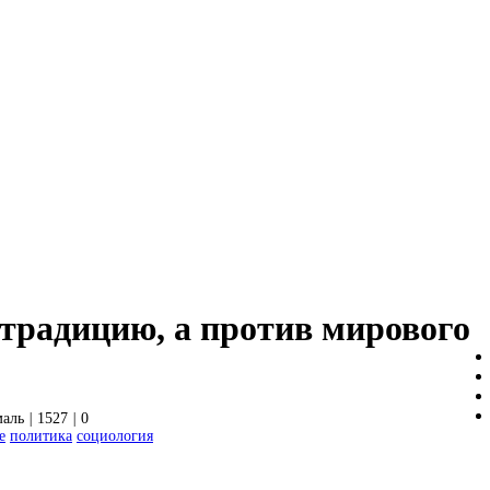
 традицию, а против мирового
маль
|
1527
|
0
е
политика
социология