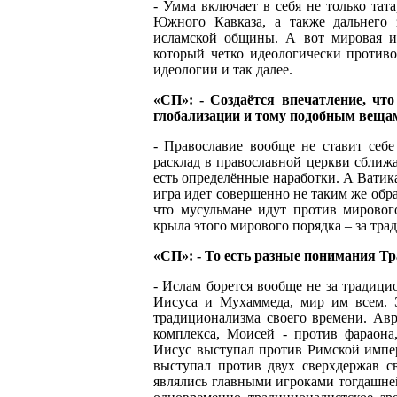
- Умма включает в себя не только тат
Южного Кавказа, а также дальнего 
исламской общины. А вот мировая и
который четко идеологически противо
идеологии и так далее.
«СП»: - Создаётся впечатление, чт
глобализации и тому подобным вещ
- Православие вообще не ставит себ
расклад в православной церкви сближа
есть определённые наработки. А Ватика
игра идет совершенно не таким же обра
что мусульмане идут против мировог
крыла этого мирового порядка – за тра
«СП»: - То есть разные понимания Т
- Ислам борется вообще не за традици
Иисуса и Мухаммеда, мир им всем. 
традиционализма своего времени. Авр
комплекса, Моисей - против фараона
Иисус выступал против Римской импер
выступал против двух сверхдержав с
являлись главными игроками тогдашне