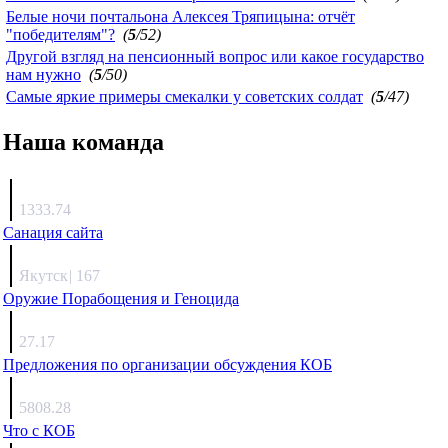
Белые ночи почтальона Алексея Тряпицына: отчёт
"победителям"?
(
5
/52)
Другой взгляд на пенсионный вопрос или какое государство
нам нужно
(
5
/50)
Самые яркие примеры смекалки у советских солдат
(
5
/47)
Наша команда
Агафонов
1333.74
Санация сайта
Каиргали
Якутск
|
167
Оружие Порабощения и Геноцида
Михаил Михайлович
27.17
Предложения по организации обсуждения КОБ
Люкин
5808.28
Что с КОБ