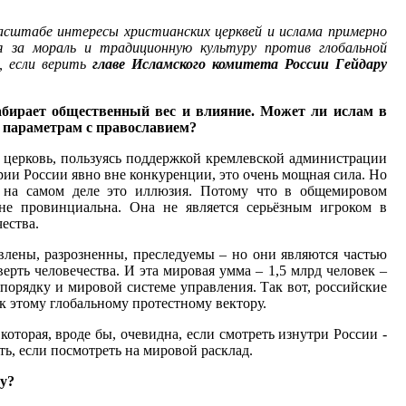
асштабе интересы христианских церквей и ислама примерно
я за мораль и традиционную культуру против глобальной
, если верить
главе Исламского комитета России Гейдару
абирает общественный вес и влияние. Может ли ислам в
 параметрам с православием?
ая церковь, пользуясь поддержкой кремлевской администрации
рии России явно вне конкуренции, это очень мощная сила. Но
, на самом деле это иллюзия. Потому что в общемировом
йне провинциальна. Она не является серьёзным игроком в
ества.
влены, разрозненны, преследуемы – но они являются частью
ерть человечества. И эта мировая умма – 1,5 млрд человек –
порядку и мировой системе управления. Так вот, российские
к этому глобальному протестному вектору.
оторая, вроде бы, очевидна, если смотреть изнутри России -
ь, если посмотреть на мировой расклад.
му?