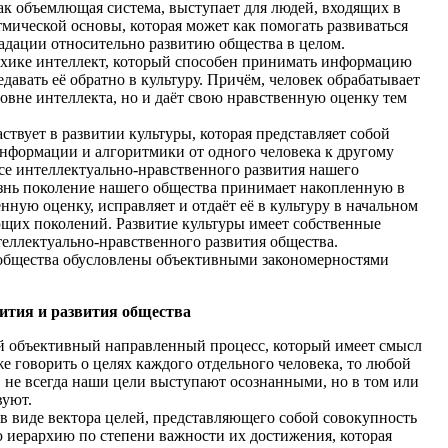
как объемлющая система, выступает для людей, входящих в
мической основы, которая может как помогать развиваться
градации относительно развитию общества в целом.
ке интеллект, который способен принимать информацию
едавать её обратно в культуру. Причём, человек обрабатывает
овне интеллекта, но и даёт свою нравственную оценку тем
ует в развитии культуры, которая представляет собой
формации и алгоритмики от одного человека к другому
се интеллектуально-нравственного развития нашего
изнь поколение нашего общества принимает накопленную в
нную оценку, исправляет и отдаёт её в культуру в начальном
щих поколений. Развитие культуры имеет собственные
еллектуально-нравственного развития общества.
 общества обусловлены объективными закономерностями
звития и развития общества
объективный направленный процесс, который имеет смысл
же говорить о целях каждого отдельного человека, то любой
а, не всегда наши цели выступают осознанными, но в том или
вуют.
виде вектора целей, представляющего собой совокупность
 иерархию по степени важности их достижения, которая