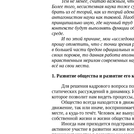
Тем не менее, считаю важным, что л
Более того, несистемная наука тоже 
брать из её теорий, как из теорий аде
антагонистом науки как таковой. Наоб
принципиально иную, где научный тру
контексте будут выполнять функции об
среде.
И по этой причине, мои «исследовани
прошу отметить, что с точки зрения р
в большей части бредом официальных н
своих пороков, то данная работа впол
нравственным мерилом современных на
всё на свои места.
1. Развитие общества и развитие его
Для решения кадрового вопроса пове
статических рассуждений в динамику. 
которое позволит нам видеть процессы
Общество всегда находится в движени
движение, так или иначе, воспринимает
месте, а куда-то течёт. Человек же вы
собственной жизни и жизни общества в
Иногда нам приходится подстраивать
активное участие в развитии жизни все