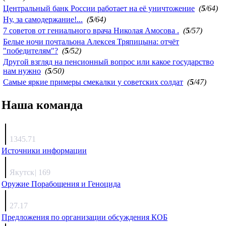
Центральный банк России работает на её уничтожение
(
5
/64)
Ну, за самодержание!...
(
5
/64)
7 советов от гениального врача Николая Амосова .
(
5
/57)
Белые ночи почтальона Алексея Тряпицына: отчёт
"победителям"?
(
5
/52)
Другой взгляд на пенсионный вопрос или какое государство
нам нужно
(
5
/50)
Самые яркие примеры смекалки у советских солдат
(
5
/47)
Наша команда
Агафонов
1345.71
Источники информации
Каиргали
Якутск
|
169
Оружие Порабощения и Геноцида
Михаил Михайлович
27.17
Предложения по организации обсуждения КОБ