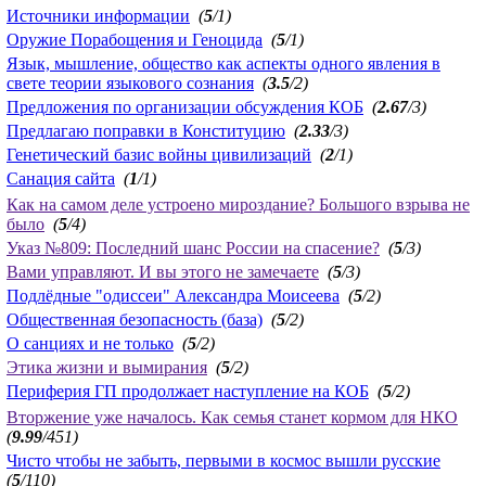
Источники информации
(
5
/1)
Оружие Порабощения и Геноцида
(
5
/1)
Язык, мышление, общество как аспекты одного явления в
свете теории языкового сознания
(
3.5
/2)
Предложения по организации обсуждения КОБ
(
2.67
/3)
Предлагаю поправки в Конституцию
(
2.33
/3)
Генетический базис войны цивилизаций
(
2
/1)
Санация сайта
(
1
/1)
Как на самом деле устроено мироздание? Большого взрыва не
было
(
5
/4)
Указ №809: Последний шанс России на спасение?
(
5
/3)
Вами управляют. И вы этого не замечаете
(
5
/3)
Подлёдные "одиссеи" Александра Моисеева
(
5
/2)
Общественная безопасность (база)
(
5
/2)
О санциях и не только
(
5
/2)
Этика жизни и вымирания
(
5
/2)
Периферия ГП продолжает наступление на КОБ
(
5
/2)
Вторжение уже началось. Как семья станет кормом для НКО
(
9.99
/451)
Чисто чтобы не забыть, первыми в космос вышли русские
(
5
/110)