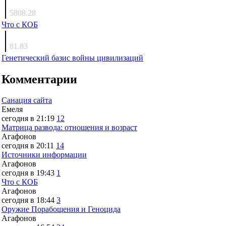
Люкин
5808.28
Что с КОБ
surov
81.83
Генетический базис войны цивилизаций
Комментарии
Санация сайта
Емеля
сегодня в 21:19
12
Матрица развода: отношения и возраст
Агафонов
сегодня в 20:11
14
Источники информации
Агафонов
сегодня в 19:43
1
Что с КОБ
Агафонов
сегодня в 18:44
3
Оружие Порабощения и Геноцида
Агафонов