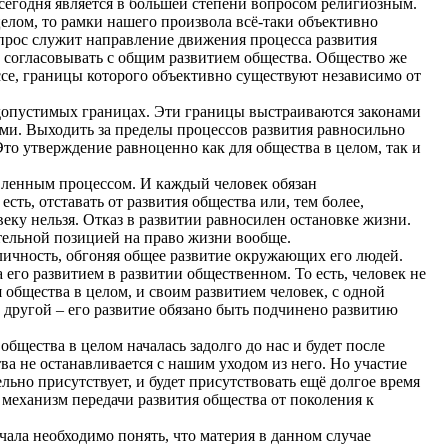
одня является в большей степени вопросом религиозным.
елом, то рамки нашего произвола всё-таки объективно
прос служит направление движения процесса развития
н согласовывать с общим развитием общества. Общество же
се, границы которого объективно существуют независимо от
пустимых границах. Эти границы выстраиваются законами
ми. Выходить за пределы процессов развития равносильно
Это утверждение равноценно как для общества в целом, так и
енным процессом. И каждый человек обязан
есть, отставать от развития общества или, тем более,
веку нельзя. Отказ в развитии равносилен остановке жизни.
ительной позицией на право жизни вообще.
чность, обгоняя общее развитие окружающих его людей.
 его развитием в развитии общественном. То есть, человек не
я общества в целом, и своим развитием человек, с одной
с другой – его развитие обязано быть подчинено развитию
ества в целом началась задолго до нас и будет после
а не останавливается с нашим уходом из него. Но участие
ельно присутствует, и будет присутствовать ещё долгое время
 механизм передачи развития общества от поколения к
ла необходимо понять, что материя в данном случае