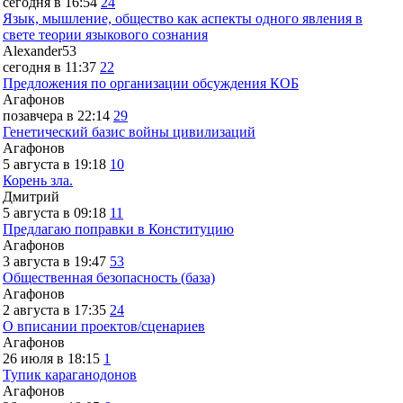
сегодня в 16:54
24
Язык, мышление, общество как аспекты одного явления в
свете теории языкового сознания
Alexander53
сегодня в 11:37
22
Предложения по организации обсуждения КОБ
Агафонов
позавчера в 22:14
29
Генетический базис войны цивилизаций
Агафонов
5 августа в 19:18
10
Корень зла.
Дмитрий
5 августа в 09:18
11
Предлагаю поправки в Конституцию
Агафонов
3 августа в 19:47
53
Общественная безопасность (база)
Агафонов
2 августа в 17:35
24
О вписании проектов/сценариев
Агафонов
26 июля в 18:15
1
Тупик караганодонов
Агафонов