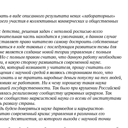
 в виде описанного результата неких «лабораторных»
моего участия в коллективных коммерческих и общественных
етства, решения задач с неполной росписью всего
ачительная часть находится в умолчаниях, в данном случае
оставляет право читателю самому достроить собственные
маться в ходе таковых с последующим развитием темы для
не является создание новой теории управления с полным
 Но с полным правом считаю, что данную работу необходимо
, в какую сторону развиваться современной науке.
, который возникнет у читателя, прошу считать его
щения с научной средой я являюсь сторонником того, что
зогнать и не тратить народные деньги попусту на тех людей,
ловиях не работают. Ни к чему хорошему такая наука
у нашей государственности. Так было при крушении Российской
нялась религиозному сообществу церковных иерархов. Так
ное сообщество марксистской науки со всеми её институтами
ь развалу страны.
 будем доверяться науке дармоедов и карьеристов-
итаю современный кризис управления в различных его
огие десятилетия, из которого выхода с научной точки