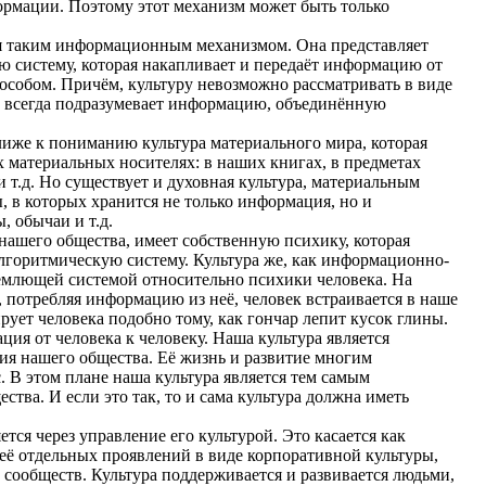
ормации. Поэтому этот механизм может быть только
таким информационным механизмом. Она представляет
 систему, которая накапливает и передаёт информацию от
пособом. Причём, культуру невозможно рассматривать в виде
ра всегда подразумевает информацию, объединённую
 к пониманию культура материального мира, которая
 материальных носителях: в наших книгах, в предметах
и т.д. Но существует и духовная культура, материальным
, в которых хранится не только информация, но и
, обычаи и т.д.
шего общества, имеет собственную психику, которая
лгоритмическую систему. Культура же, как информационно-
ъемлющей системой относительно психики человека. На
 потребляя информацию из неё, человек встраивается в наше
рует человека подобно тому, как гончар лепит кусок глины.
 от человека к человеку. Наша культура является
я нашего общества. Её жизнь и развитие многим
 В этом плане наша культура является тем самым
тва. И если это так, то и сама культура должна иметь
 через управление его культурой. Это касается как
 её отдельных проявлений в виде корпоративной культуры,
 сообществ. Культура поддерживается и развивается людьми,