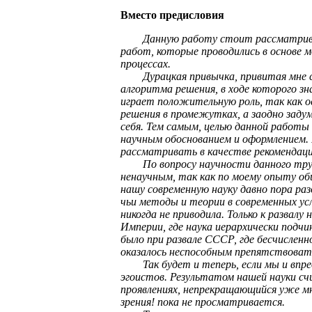
Вместо предисловия
Данную работу стоит рассматривать
работ, которые проводились в основе 
процессах.
Дурацкая привычка, привитая мне с д
алгоритма решения, в ходе которого зн
играет положительную роль, так как 
решения в промежутках, а заодно заду
себя. Тем самым, целью данной работы 
научным обоснованием и оформлением.
рассматривать в качестве рекомендации
По вопросу научности данного труда
ненаучным, так как по моему опыту об
нашу современную науку давно пора ра
чьи методы и теории в современных ус
никогда не приводила. Только к развал
Империи, где наука иерархически подчи
было при развале СССР, где бесчислен
оказалось неспособным препятствоват
Так будет и теперь, если мы и впредь
эгоистов. Результатом нашей науки сч
проявлениях, непрекращающийся уже мн
зрения! пока не просматривается.