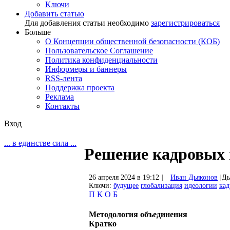
Ключи
Добавить статью
Для добавления статьи необходимо
зарегистрироваться
Больше
О Концепции общественной безопасности (КОБ)
Пользовательское Соглашение
Политика конфиденциальности
Информеры и баннеры
RSS-лента
Поддержка проекта
Реклама
Контакты
Вход
... в единстве сила ...
Решение кадровых
26 апреля 2024 в 19:12
|
Иван Дьяконов
|
Дь
Ключи:
будущее
глобализация
идеологии
ка
П
К
О
Б
Методология объединения
Кратко