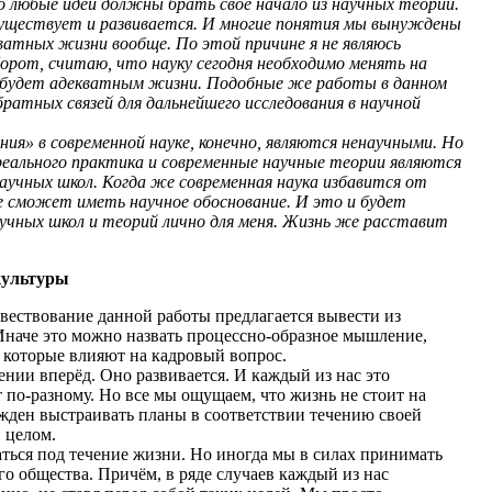
юбые идеи должны брать своё начало из научных теорий.
существует и развивается. И многие понятия мы вынуждены
кватных жизни вообще. По этой причине я не являюсь
орот, считаю, что науку сегодня необходимо менять на
д будет адекватным жизни. Подобные же работы в данном
ратных связей для дальнейшего исследования в научной
я» в современной науке, конечно, являются ненаучными. Но
еального практика и современные научные теории являются
аучных школ. Когда же современная наука избавится от
не сможет иметь научное обоснование. И это и будет
учных школ и теорий лично для меня. Жизнь же расставит
 культуры
ствование данной работы предлагается вывести из
Иначе это можно назвать процессно-образное мышление,
, которые влияют на кадровый вопрос.
и вперёд. Оно развивается. И каждый из нас это
 по-разному. Но все мы ощущаем, что жизнь не стоит на
нужден выстраивать планы в соответствии течению своей
 целом.
ся под течение жизни. Но иногда мы в силах принимать
го общества. Причём, в ряде случаев каждый из нас