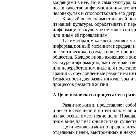
входящими в неё. Но и сама культура, 
неё, в качестве информационно-алгорит
человеку, так и способствовать его де
Каждый человек имеет в своей психи
из нашей культуры, обрабатывать и пер
информацию в культуре не только на ур
или иным её проявлениям.
Таким образом каждый человек участв
информационный механизм передачи ин
негенетическим путём, в общем процес
общества. Каждое вновь входящее в ж
культуре информацию, даёт ей нравстве
или переработанном виде для последую
границы, обусловленные развитием инт
Возможности для развития культуры и
процессов развития жизни.
2. Цели человека в процессах его ра
Развитие жизни представляет собой 
и несёт в себе цели и потенциал. Если 
из нас всегда имеет некие цели. Правд
ином виде для нас они всё-таки сущест
Цели человека можно представить в 
отдельных целей, выстроенных в некую