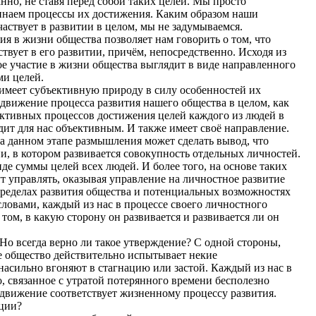
нно, не ставя перед собой таких целей. Мы просто
инаем процессы их достижения. Каким образом наши
аствует в развитии в целом, мы не задумываемся.
в жизни общества позволяет нам говорить о том, что
ствует в его развитии, причём, непосредственно. Исходя из
ое участие в жизни общества выглядит в виде направленного
ми целей.
ет субъективную природу в силу особенностей их
движение процесса развития нашего общества в целом, как
ктивных процессов достижения целей каждого из людей в
дит для нас объективным. И также имеет своё направление.
данном этапе размышления может сделать вывод, что
и, в котором развивается совокупность отдельных личностей.
де суммы целей всех людей. И более того, на основе таких
 управлять, оказывая управление на личностное развитие
 пределах развития общества и потенциальных возможностях
ловами, каждый из нас в процессе своего личностного
 том, в какую сторону он развивается и развивается ли он
о всегда верно ли такое утверждение? С одной стороны,
ое общество действительно испытывает некие
 насильно вгоняют в стагнацию или застой. Каждый из нас в
, связанное с утратой потерянного времени бесполезно
движение соответствует жизненному процессу развития.
ции?