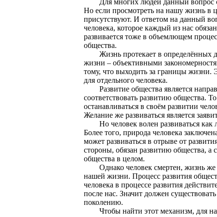
Для многих людей данный вопрос сег
Но если просмотреть на нашу жизнь в ц
присутствуют. И ответом на данный во
человека, которое каждый из нас обяза
развивается тоже в объемлющем процес
общества.
Жизнь протекает в определённых до
жизни – объективными закономерностя
тому, что выходить за границы жизни. 
для отдельного человека.
Развитие общества является направл
соответствовать развитию общества. То 
останавливаться в своём развитии чело
Желание же развиваться является заяв
Но человек волен развиваться как ли
Более того, природа человека заключена
может развиваться в отрыве от развити
стороны, обязан развитию общества, а 
общества в целом.
Однако человек смертен, жизнь же общ
нашей жизни. Процесс развития обществ
человека в процессе развития действит
после нас. Значит должен существовать
поколению.
Чтобы найти этот механизм, для нача