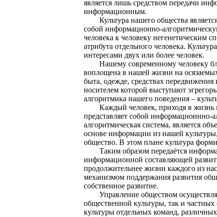
является лишь средством передачи инф
информационным.
Культура нашего общества является 
собой информационно-алгоритмическую
человека к человеку негенетическим с
атрибута отдельного человека. Культу
интересами двух или более человек.
Нашему современному человеку ближе
воплощена в нашей жизни на осязаемых
быта, одежде, средствах передвижения 
носителем которой выступают эгрегоры
алгоритмика нашего поведения – культы
Каждый человек, приходя в жизнь на
представляет собой информационнно-а
алгоритмическая система, является об
основе информации из нашей культуры,
общество. В этом плане культура форми
Таким образом передаётся информация
информационной составляющей развити
продолжительнее жизни каждого из нас.
механизмом поддержания развития общес
собственное развитие.
Управление обществом осуществляется
общественной культуры, так и частных
культуры отдельных команд, различных