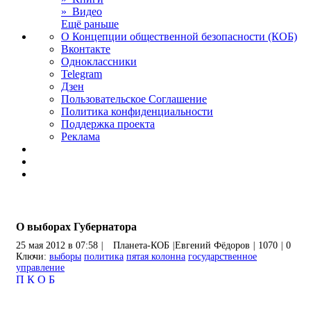
» Видео
Ещё раньше
О Концепции общественной безопасности (КОБ)
Вконтакте
Одноклассники
Telegram
Дзен
Пользовательское Соглашение
Политика конфиденциальности
Поддержка проекта
Реклама
О выборах Губернатора
25 мая 2012 в 07:58
|
Планета-КОБ
|
Евгений Фёдоров
|
1070
|
0
Ключи:
выборы
политика
пятая колонна
государственное
управление
П
К
О
Б