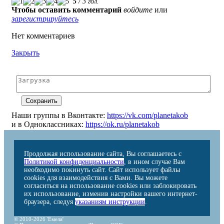
5
/
3
гол.
Чтобы оставить комментарий
войдите
или
зарегистрируйтесь
Нет комментариев
Закрыть
Наши группы в Вконтакте:
https://vk.com/planetakob
и в Одноклассниках:
https://ok.ru/planetakob
Продолжая использование сайта, Вы соглашаетесь с
Политикой конфиденциальности
, в ином случае Вам
необходимо покинуть сайт. Сайт использует файлы
cookies для взаимодействия с Вами. Вы можете
согласиться на использование cookies или заблокировать
их использование, изменив настройки вашего интернет-
браузера, следуя
указаниям инструкции
.
© 2010-2026 'Емеля'