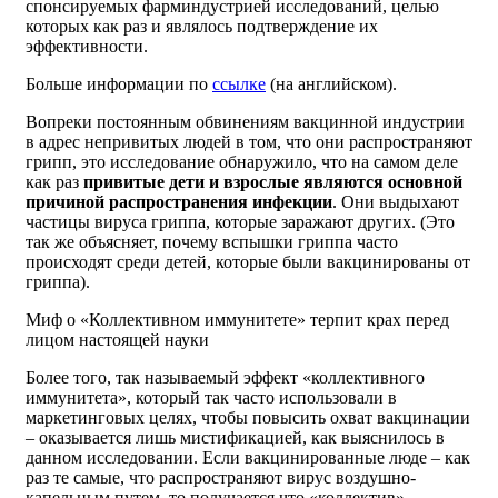
спонсируемых фарминдустрией исследований, целью
которых как раз и являлось подтверждение их
эффективности.
Больше информации по
ссылке
(на английском).
Вопреки постоянным обвинениям вакцинной индустрии
в адрес непривитых людей в том, что они распространяют
грипп, это исследование обнаружило, что на самом деле
как раз
привитые дети и взрослые являются основной
причиной распространения инфекции
. Они выдыхают
частицы вируса гриппа, которые заражают других. (Это
так же объясняет, почему вспышки гриппа часто
происходят среди детей, которые были вакцинированы от
гриппа).
Миф о «Коллективном иммунитете» терпит крах перед
лицом настоящей науки
Более того, так называемый эффект «коллективного
иммунитета», который так часто использовали в
маркетинговых целях, чтобы повысить охват вакцинации
– оказывается лишь мистификацией, как выяснилось в
данном исследовании. Если вакцинированные люде – как
раз те самые, что распространяют вирус воздушно-
капельным путем, то получается что «коллектив»