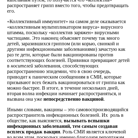
распространяет грипп вместо того, чтобы предотвращать
его.
«Коллективный иммунитет» на самом деле оказывается
«коллективным мультипликатором вируса» вирусного
штамма, поскольку «коллектив заряжен» вирусными
частицами. Это наконец объясняет почему так много
детей, заразившихся гриппом (или корью, свинкой и
другими инфекционными заболеваниями) зачастую как
раз те дети, которые были вакцинированы против
соответствующих болезней. Прививки превращают детей
в
носителей
заболевания, способствующих
распространению эпидемии, что в свою очередь,
приводит к паническим сообщениям в СМИ, которые
призывают всех бежать вакцинироваться от гриппа как
можно быстрее. В итоге, в течение нескольких дней,
вторая волна инфекции начинает распространяться, и
вызвана она уже
непосредственно вакциной
.
Иными словами, вакцины – это самовоспроизводящийся
распространитель инфекционных болезней. Их роль в
обществе, как выясняется,
вызывать вспышки
инфекционных заболеваний, тем самым создавая
всплеск продаж вакцин
. Роль СМИ является ключевой
во всем этом, поскольку именно благодаря репортажам