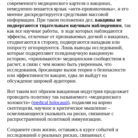
современного медицинского картеля о вакцинах,
немедленно вешается ярлык «анти-прививочника», и его
мнение дискредитируется средствами массовой
информации. При таком положении дел,
вакцины не
подвергаются тщательным научным наблюдениям
, так
как все научные работы, в ходе которых наблюдаются
эффекты, отличные от признаваемых догмой о вакцинах,
отодвигаются в сторону, подвергаются нападкам или
попросту игнорируются. Лишь выводы исследований,
которые подкрепляют псевдонаучную вакцинную
историю, «принимаются» медицинским сообществом в
расчет, в связи с чем можно быть уверенным, что
исследования, бросающие вызов теории о безопасности
или эффективности вакцин, едва ли выйдут на
обсуждение широкой аудитории.
Вот таким вот образом вакцинная индустрия продолжает
проводить политику так называемого «медицинского
холокоста» (
medical holocaust
), подавляя на корню
скептицизм, научное и критическое мышление –
осмеливающиеся указывать на риски, связанные с
распространенной политикой иммунизации.
Сохраните свои жизни, оставаясь в курсе событий и
исследований о реальных рисках, связанных с