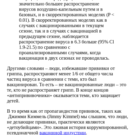
значительно большее распространение
вирусов воздушно-капельным путем и в
базовых, и в скорректированных моделях (P <
0.01). В скорректированных моделях как в
случаях с вакцинированными в текущем
сезоне, так и в случаях с вакцинацией в
предыдущем сезоне, наблюдается
распространение вируса в 6.3 больше (95% Cl
1.9-21.5) по сравнению с
проанализированными случаями, когда
вакцинация в двух сезонах не проводилась.
Другими словами – люди, избежавшие прививки от
гриппа, распространяют менее 1/6 от общего числа
частиц вируса в сравнении с теми, кто был
вакцинирован. То есть – не вакцинированные люди – это
те, кто не распространяет грипп. В конце концов
«антипрививочники» оказывается теми, кто защищает
детей.
В то время как от пропагандистов прививок, таких как
Джимми Киммель (Jimmy Kimmel) мы слышим, что люди,
не делающие прививки, практически являются
«детоубийцами». Это лживая история коррумпированной,
псевдонаучной
вакцинной индустрии
.