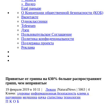
» Видео
Ещё раньше
О Концепции общественной безопасности (КОБ)
Вконтакте
Одноклассники
Telegram
Дзен
Пользовательское Соглашение
Политика конфиденциальности
Поддержка проекта
Реклама
Привитые от гриппа на 630% больше распространяют
грипп, чем непривитые
19 февраля 2019 в 10:11
|
Люкин
|
NaturalNews
|
5063
|
4
Ключи:
здоровье
информационная безопасность
ключи к
разумению
медицина
наука
статистика
технологии
П
К
О
Б