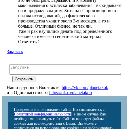
это не быстрый. Заражают, и к моменту
максимального всплеска заболевания - выкидывают
на в продажу вакцину. Хотя на её производство от
начала исследований, до фактического
производства уходит около 3-х месяцев, а то и
больше. Отличный бизнес, не так ли.
Уже и рак научились делать под определённого
человека имея его генетический материал.
Ответить
1
Закрыть
Наши группы в Вконтакте:
https://vk.com/planetakob
и в Одноклассниках:
https://ok.ru/planetakob
Продолжая использование сайта, Вы соглашаетесь с
Политикой конфиденциальности
, в ином случае Вам
необходимо покинуть сайт. Сайт использует файлы
cookies для взаимодействия с Вами. Вы можете
согласиться на использование cookies или заблокировать