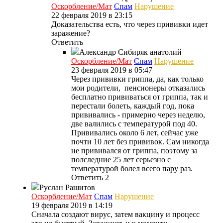
Оскорбление/Мат
Спам
Нарушение
22 февраля 2019 в 23:15
Доказательства есть, что через прививки идет
заражение?
Ответить
Александр Сибиряк
анатолий
Оскорбление/Мат
Спам
Нарушение
23 февраля 2019 в 05:47
Через прививки гриппа, да, как только
мои родители, пенсионеры отказались
бесплатно прививаться от гриппа, так и
перестали болеть, каждый год, пока
прививались - примерно через неделю,
две валились с температурой под 40.
Прививались около 6 лет, сейчас уже
почти 10 лет без прививок. Сам никогда
не прививался от гриппа, поэтому за
полследние 25 лет серьезно с
температурой болел всего пару раз.
Ответить
2
Руслан Рашитов
Оскорбление/Мат
Спам
Нарушение
19 февраля 2019 в 14:19
Сначала создают вирус, затем вакцину и процесс