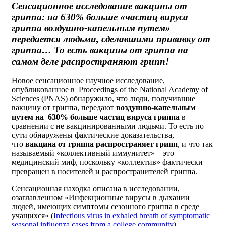
Сенсационное исследование вакцины от
гриппа: на 630% больше «частиц вируса
гриппа воздушно-капельным путем»
передается людьми, сделавшими прививку от
гриппа… То есть вакцины от гриппа на
самом деле распространяют грипп!
Новое сенсационное научное исследование,
опубликованное в Proceedings of the National Academy of
Sciences (PNAS) обнаружило, что люди, получившие
вакцину от гриппа, передают
воздушно-капельным
путем на 630% больше частиц вируса гриппа
в
сравнении с не вакцинированными людьми. То есть по
сути обнаружены фактические доказательства,
что
вакцина от гриппа распространяет грипп
, и что так
называемый «коллективный иммунитет» – это
медицинский миф, поскольку «коллектив» фактически
превращен в носителей и распространителей гриппа.
Сенсационная находка описана в исследовании,
озаглавленном «Инфекционные вирусы в дыхании
людей, имеющих симптомы сезонного гриппа в среде
учащихся» (
Infectious virus in exhaled breath of symptomatic
seasonal influenza cases from a college community
).