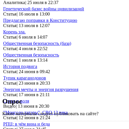
Аналитика
|
25 июля в 22:37
Генетический базис войны цивилизаций
Статья
|
16 июля в 13:00
Предлагаю поправки в Конституцию
Статья
|
13 июля в 12:07
Корень зла.
Статья
|
6 июля в 14:07
Общественная безопасность (база)
Статья
|
4 июля в 22:52
Общественная безопасность
Статья
|
1 июля в 13:14
История подвига
Статья
|
24 июня в 09:42
Тупик караганодонов
Статья
|
23 июня в 20:33
Энергия мечты и энергия разрушения
Статья
|
17 июня в 21:11
Опрос
Семья и воля
Видео
|
13 июня в 20:30
"Монголо-татары". СВО 13 века
Какие материалы следует публиковать на сайте?
Статья
|
12 июня в 21:24
РПЦ: в чём вина и беда