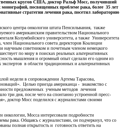
твенных кругов США, доктор Ральф Мосс, получивший
х монографий, посвященных проблеме рака, более 35 лет
нативные стратегии лечения рака, посетил лабораторию
кого центра онкологии штата Пенсильвания, также
руемого американским правительством Национального
зенталя Колумбийского университета, а также Университета
, член Национального совета директоров Коалиции
ли научным советником и почетным членом немецкого
шествует по миру в поисках реальных альтернативных
 ясность мышления и огромный опыт сделали его одним из
 экспертов в области традиционных и альтернативных
шлой недели в сопровождении Артема Тарасова,
новаций». Целью приезда американца - знакомство с
ичности предложенных ученым методов лечения
ло три дня, после чего на спонтанно устроенной пресс-
я», доктор Мосс поделился с журналистами своими
сти онкологии, Мосса интересовали подробности
мы рака. Общаясь с журналистами, он подчеркнул, что со
ваны полная открытость и готовность ответить на