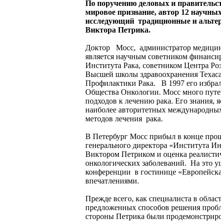
По поручению деловых и правительс
мировое признание, автор 12 научны
исследующий традиционные и альтер
Виктора Петрика.
Доктор Мосс, администратор медицинс
является научным советником финанси
Института Рака, советником Центра Ро
Высшей школы здравоохранения Техаса
Профилактики Рака. В 1997 его избра
Общества Онкологии. Мосс много путе
подходов к лечению рака. Его знания,
наиболее авторитетных международных
методов лечения рака.
В Петербург Мосс прибыл в конце про
генерального директора «Института Ин
Виктором Петриком и оценка реалист
онкологических заболеваний. На это уш
конференции в гостинице «Европейска
впечатлениями.
Прежде всего, как специалиста в обла
предложенных способов решения пробле
стороны Петрика были продемонстриро