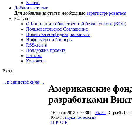
Ключи
Добавить статью
Для добавления статьи необходимо
зарегистрироваться
Больше
О Концепции общественной безопасности (КОБ)
Пользовательское Соглашение
Политика конфиденциальности
Информеры и баннеры
RSS-лента
Поддержка проекта
Реклама
Контакты
Вход
... в единстве сила ...
Американские фонд
разработками Викт
16 июня 2012 в 09:30
|
Емеля
|
Сергей Лисо
Ключи:
наука
технологии
П
К
О
Б