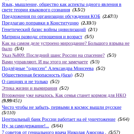
Язык, мышление, общество как аспекты одного явления в
свете теории языкового сознания
(
3.5
/2)
Предложения по организации обсуждения КОБ
(
2.67
/3)
Предлагаю поправки в Конституцию
(
2.33
/3)
Генетический базис войны цивилизаций
(
2
/1)
Матрица развода: отношения и возраст
(
5
/5)
Как на самом деле устроено мироздание? Большого взрыва не
было
(
5
/4)
Указ №809: Последний шанс России на спасение?
(
5
/3)
Вами управляют. И вы этого не замечаете
(
5
/3)
Подлёдные "одиссеи" Александра Моисеева
(
5
/2)
Общественная безопасность (база)
(
5
/2)
О санциях и не только
(
5
/2)
Этика жизни и вымирания
(
5
/2)
Вторжение уже началось. Как семья станет кормом для НКО
(
9.99
/451)
Чисто чтобы не забыть, первыми в космос вышли русские
(
5
/110)
Центральный банк России работает на её уничтожение
(
5
/64)
Ну, за самодержание!...
(
5
/64)
7 советов от гениального врача Николая Амосова .
(
5
/57)