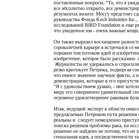
поставленные вопросы. “То, что я увиде
все абсолютно открыто, все демонстрир
результатах визита Моссу предстоит сд
руководства Фонда Koch Industries Inc
исследований BIRD Foundation и еще р
что увиденное им - очень важные вещи
Он также выразил восхищение разносто
сорокалетней карьере я встречался со
поражен тем потоком идей и изобретени
изобретение, которое было рассказано 
Журналисты не удержались и спросили 
резко критикует Петрика, подвергая со
что имеют значение научные факты, а н
демонстрации, которые в его присутст
“Я с удовольствием думаю, - мне хотел
миру его совершенно удивительный спо
огромное удовлетворение раковым бол
Итак, ведущий эксперт в области онкол
предлагаемые Петриком пути решения 
реальны и следует немедленно приступ
поиска решения проблемы рака, на исс
решение не найдено не потому, что не 
гениальная идея, а посредственности т