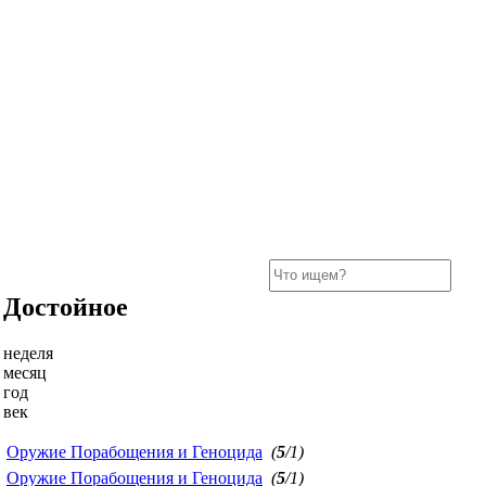
Достойное
неделя
месяц
год
век
Оружие Порабощения и Геноцида
(
5
/1)
Оружие Порабощения и Геноцида
(
5
/1)