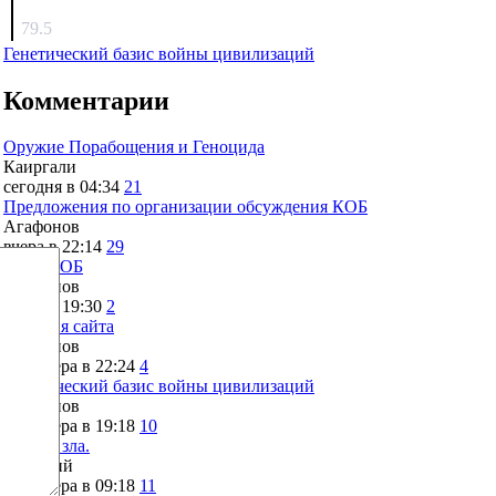
surov
79.5
Генетический базис войны цивилизаций
Комментарии
Оружие Порабощения и Геноцида
Каиргали
сегодня в 04:34
21
Предложения по организации обсуждения КОБ
Агафонов
вчера в 22:14
29
Что с КОБ
Агафонов
вчера в 19:30
2
Санация сайта
Агафонов
позавчера в 22:24
4
Генетический базис войны цивилизаций
Агафонов
позавчера в 19:18
10
Корень зла.
Дмитрий
позавчера в 09:18
11