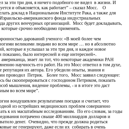
л за эти три дня, я ничего подобного не видел в жизни. И
уется и объясняется, как работает” – сказал Мосс. О
елать доклад в Национальном Институте Рака, а также для
., Израильско-американского фонда индустриальных
яда других венчурных организаций. Мосс будет докладывать,
, которые срочно необходимо применять.
ронностью дарований ученого: «В моей более чем
 многими великими людьми во всем мире … но я абсолютно
й, которые я услышал за эти три дня, и каждое новое
и показано, было интересней и еще интересней».
американца, знает ли тот, что некоторые академики РАН
мнению научность его работ. На это Мосс ответил в том духе,
е репутация их автора. Его убедили опыты, знания и
вии проводил Петрик. Более того, Мосс заявил следующее:
ось бы скооперироваться с господином Петриком, показать
соб мышления, видение проблемы, - и в итоге это даст
ьным во всем мире”.
огии воодушевлен результатами поездки и считает, что
одной из острейших медицинских проблем совершенно
ать к их масштабным исследованиям. По его словам, за годы
ледования потрачено свыше 400 миллиардов долларов и
хватило денег. Очевидно, что прежде должна родиться
аковые не генерируют, даже если их собирать в очень