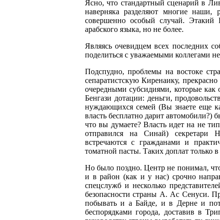
Ясно, что стандартный сценарий в Лив
наверняка разделяют многие наши, р
совершенно особый случай. Этакий К
арабского языка, но не более.
Являясь очевидцем всех последних соб
поделиться с уважаемыми коллегами 
Подспудно, проблемы на востоке стра
сепаратистскую Киренаику, прекрасно 
очередными субсидиями, которые как 
Бенгази дотации: деньги, продовольст
нуждающихся семей (Вы знаете еще к
власть бесплатно дарит автомобили?) б
что вы думаете? Власть идет на не ти
отправился на Синай) секретари Н
встречаются с гражданами и практи
томатной пасты. Таких доплат только в
Но было поздно. Центр не понимал, что
и в район (как и у нас) срочно напр
спецслужб и несколько представител
безопасности страны А. Ас Сенуси. Пр
побывать и а Байде, и в Дерне и по
беспорядками города, доставив в Три