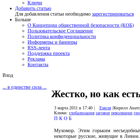
Ключи
Добавить статью
Для добавления статьи необходимо
зарегистрироваться
Больше
О Концепции общественной безопасности (КОБ)
Пользовательское Соглашение
Политика конфиденциальности
Информеры и баннеры
RSS-лента
Поддержка проекта
Реклама
Контакты
Вход
... в единстве сила ...
Жестко, но как ест
3 марта 2011 в 17:40
|
Емеля
|
Кирилл Анато
Ключи:
глобализация
заговор
революции
ге
П
К
О
Б
Мухомор. Этим горьким несъедобны
некоторые русские, живущие в Ливии.