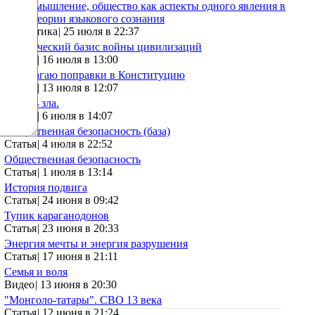
Язык, мышление, общество как аспекты одного явления в
свете теории языкового сознания
Аналитика
|
25 июля в 22:37
Генетический базис войны цивилизаций
Статья
|
16 июля в 13:00
Предлагаю поправки в Конституцию
Статья
|
13 июля в 12:07
Корень зла.
Статья
|
6 июля в 14:07
Общественная безопасность (база)
Статья
|
4 июля в 22:52
Общественная безопасность
Статья
|
1 июля в 13:14
История подвига
Статья
|
24 июня в 09:42
Тупик караганодонов
Статья
|
23 июня в 20:33
Энергия мечты и энергия разрушения
Статья
|
17 июня в 21:11
Семья и воля
Видео
|
13 июня в 20:30
"Монголо-татары". СВО 13 века
Статья
|
12 июня в 21:24