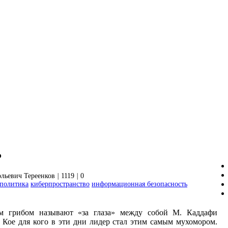
ь
льевич Тереенков
|
1119
|
0
ополитика
киберпространство
информационная безопасность
м грибом называют «за глаза» между собой М. Каддафи
 Кое для кого в эти дни лидер стал этим самым мухомором.