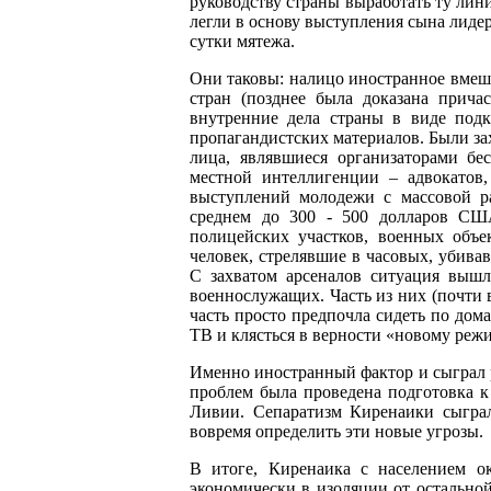
руководству страны выработать ту лин
легли в основу выступления сына лидер
сутки мятежа.
Они таковы: налицо иностранное вмеш
стран (позднее была доказана прича
внутренние дела страны в виде подк
пропагандистских материалов. Были за
лица, являвшиеся организаторами бе
местной интеллигенции – адвокатов,
выступлений молодежи с массовой ра
среднем до 300 - 500 долларов СШ
полицейских участков, военных объе
человек, стрелявшие в часовых, убив
С захватом арсеналов ситуация вышл
военнослужащих. Часть из них (почти 
часть просто предпочла сидеть по дом
ТВ и клясться в верности «новому реж
Именно иностранный фактор и сыграл 
проблем была проведена подготовка к
Ливии. Сепаратизм Киренаики сыграл
вовремя определить эти новые угрозы.
В итоге, Киренаика с населением ок
экономически в изоляции от остальной