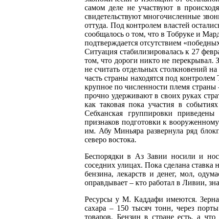
самом деле не участвуют в происходя
свидетельствуют многочисленные звонк
оттуда. Под контролем властей остали
сообщалось о том, что в Тобруке и Мар
подтверждается отсутствием «победных
Ситуация стабилизировалась к 27 февр
том, что дороги никто не перекрывал. 
не считать отдельных столкновений на
часть страны находятся под контролем 
крупное по численности племя страны 
прочно удерживают в своих руках стра
как таковая пока участия в события
Себханская группировки приведены
признаков подготовки к вооруженному 
им. Абу Миньяра развернула ряд блокп
северо востока.
Беспорядки в Аз Завии носили и нос
соседних улицах. Пока сделана ставка 
бензина, лекарств и денег, мол, одум
оправдывает – кто работал в Ливии, зна
Ресурсы у М. Каддафи имеются. Зерн
сахара – 150 тысяч тонн, через порт
товаров. Бензин в стране есть, а что