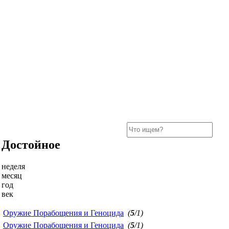
Достойное
неделя
месяц
год
век
Оружие Порабощения и Геноцида
(
5
/1)
Оружие Порабощения и Геноцида
(
5
/1)