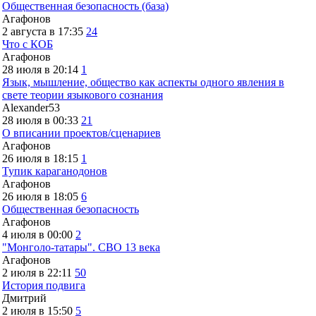
Общественная безопасность (база)
Агафонов
2 августа в 17:35
24
Что с КОБ
Агафонов
28 июля в 20:14
1
Язык, мышление, общество как аспекты одного явления в
свете теории языкового сознания
Alexander53
28 июля в 00:33
21
О вписании проектов/сценариев
Агафонов
26 июля в 18:15
1
Тупик караганодонов
Агафонов
26 июля в 18:05
6
Общественная безопасность
Агафонов
4 июля в 00:00
2
"Монголо-татары". СВО 13 века
Агафонов
2 июля в 22:11
50
История подвига
Дмитрий
2 июля в 15:50
5