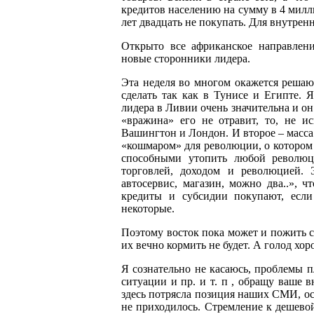
кредитов населению на сумму в 4 милл
лет двадцать не покупать. Для внутрен
Открыто все африканское направлени
новые сторонники лидера.
Эта неделя во многом окажется решающ
сделать так как в Тунисе и Египте. Я
лидера в Ливии очень значительна и он
«вражина» его не отравит, то, не ис
Вашингтон и Лондон. И второе – масса 
«кошмаром» для революции, о котором
способными утопить любой революц
торговлей, доходом и революцией. Э
автосервис, магазин, можно два..», ч
кредиты и субсидии покупают, если
некоторые.
Поэтому восток пока может и пожить са
их вечно кормить не будет. А голод хор
Я сознательно не касаюсь, проблемы 
ситуации и пр. и т. п , обращу ваше 
здесь потрясла позиция наших СМИ, о
не приходилось. Стремление к дешево