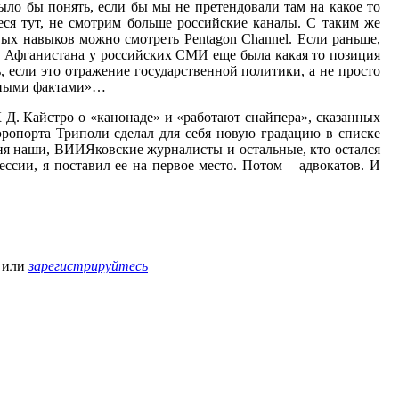
ло бы понять, если бы мы не претендовали там на какое то
еся тут, не смотрим больше российские каналы. С таким же
ых навыков можно смотреть Pentagon Channel. Если раньше,
, Афганистана у российских СМИ еще была какая то позиция
ь, если это отражение государственной политики, а не просто
реными фактами»…
Д. Кайстро о «канонаде» и «работают снайпера», сказанных
ропорта Триполи сделал для себя новую градацию в списке
ня наши, ВИИЯковские журналисты и остальные, кто остался
сии, я поставил ее на первое место. Потом – адвокатов. И
или
зарегистрируйтесь