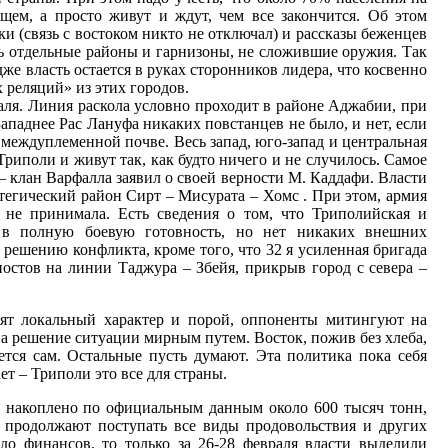
щем, а просто живут и ждут, чем все закончится. Об этом
и (связь с востоком никто не отключал) и рассказы беженцев
сь отдельные районы и гарнизоны, не сложившие оружия. Так
дже власть остается в руках сторонников лидера, что косвенно
 реляций» из этих городов.
аля. Линия раскола условно проходит в районе Аджабии, при
Западнее Рас Лануфа никаких повстанцев не было, и нет, если
 междуплеменной почве. Весь запад, юго-запад и центральная
Триполи и живут так, как будто ничего и не случилось. Самое
– клан Варфалла заявил о своей верности М. Каддафи. Власти
тегический район Сирт – Мисурата – Хомс . При этом, армия
х не принимала. Есть сведения о том, что Триполийская и
 в полную боевую готовность, но нет никаких внешних
решению конфликта, кроме того, что 32 я усиленная бригада
остов на линии Таджура – Збейя, прикрыв город с севера –
ят локальный характер и порой, оппоненты митингуют на
на решение ситуации мирным путем. Восток, пожив без хлеба,
ается сам. Остальные пусть думают. Эта политика пока себя
ет – Триполи это все для страны.
а накоплено по официальным данным около 600 тысяч тонн,
ы продолжают поступать все виды продовольствия и других
 до финансов, то только за 26-28 февраля власти выделили