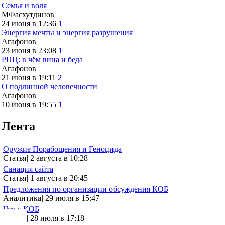
Семья и воля
МФасхутдинов
24 июня в 12:36
1
Энергия мечты и энергия разрушения
Агафонов
23 июня в 23:08
1
РПЦ: в чём вина и беда
Агафонов
21 июня в 19:11
2
О подлинной человечности
Агафонов
10 июня в 19:55
1
Лента
Оружие Порабощения и Геноцида
Статья
|
2 августа в 10:28
Санация сайта
Статья
|
1 августа в 20:45
Предложения по организации обсуждения КОБ
Аналитика
|
29 июля в 15:47
Что с КОБ
Статья
|
28 июля в 17:18