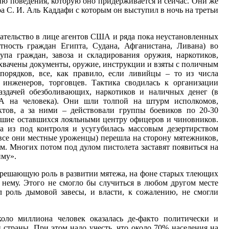
ию поведения, которую оно придерживается и сейчас. Они же
а С. И. Аль Каддафи с которым он выступил в ночь на третьи
ательство в лице агентов США и ряда пока неустановленных
стность граждан Египта, Судана, Афганистана, Ливана) во
упа граждан, завоза и складирования оружия, наркотиков,
хвачены документы, оружие, инструкции и взяты с поличным
спорядков, все, как правило, если ливийцы – то из числа
 инженеров, торговцев. Тактика сводилась к организации
здачей обезболивающих, наркотиков и наличных денег (в
А на человека). Они шли толпой на штурм исполкомов,
ктов, а за ними – действовали группы боевиков по 20-30
авшие оставшихся лояльными центру офицеров и чиновников.
а из под контроля и усугубилась массовым дезертирством
все они местные уроженцы) перешла на сторону мятежников,
ам. Многих потом под дулом пистолета заставят появиться на
иму».
решающую роль в развитии мятежа, на фоне старых тлеющих
 нему. Этого не смогло бы случиться в любом другом месте
 роль дымовой завесы, и власти, к сожалению, не смогли
оло миллиона человек оказалась де-факто политически и
 страны. При этом надо учесть, что около 70% населения на