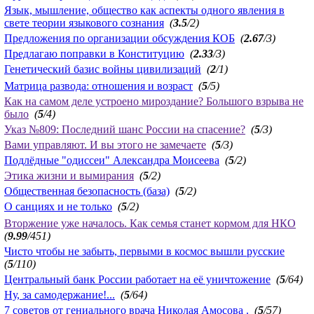
Язык, мышление, общество как аспекты одного явления в
свете теории языкового сознания
(
3.5
/2)
Предложения по организации обсуждения КОБ
(
2.67
/3)
Предлагаю поправки в Конституцию
(
2.33
/3)
Генетический базис войны цивилизаций
(
2
/1)
Матрица развода: отношения и возраст
(
5
/5)
Как на самом деле устроено мироздание? Большого взрыва не
было
(
5
/4)
Указ №809: Последний шанс России на спасение?
(
5
/3)
Вами управляют. И вы этого не замечаете
(
5
/3)
Подлёдные "одиссеи" Александра Моисеева
(
5
/2)
Этика жизни и вымирания
(
5
/2)
Общественная безопасность (база)
(
5
/2)
О санциях и не только
(
5
/2)
Вторжение уже началось. Как семья станет кормом для НКО
(
9.99
/451)
Чисто чтобы не забыть, первыми в космос вышли русские
(
5
/110)
Центральный банк России работает на её уничтожение
(
5
/64)
Ну, за самодержание!...
(
5
/64)
7 советов от гениального врача Николая Амосова .
(
5
/57)