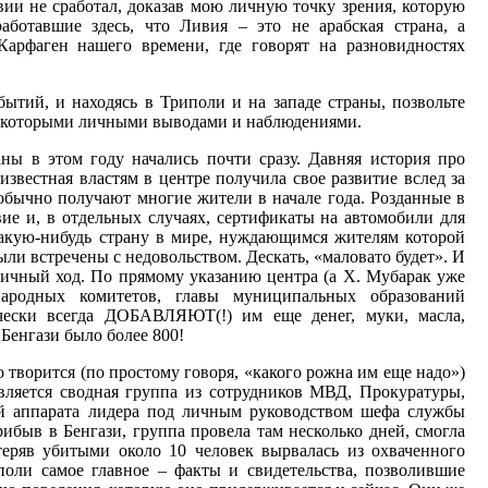
ии не сработал, доказав мою личную точку зрения, которую
аботавшие здесь, что Ливия – это не арабская страна, а
арфаген нашего времени, где говорят на разновидностях
ытий, и находясь в Триполи и на западе страны, позвольте
некоторыми личными выводами и наблюдениями.
ны в этом году начались почти сразу. Давняя история про
известная властям в центре получила свое развитие вслед за
обычно получают многие жители в начале года. Розданные в
вие и, в отдельных случаях, сертификаты на автомобили для
акую-нибудь страну в мире, нуждающимся жителям которой
ыли встречены с недовольством. Дескать, «маловато будет». И
пичный ход. По прямому указанию центра (а Х. Мубарак уже
ародных комитетов, главы муниципальных образований
чески всегда ДОБАВЛЯЮТ(!) им еще денег, муки, масла,
 Бенгази было более 800!
 творится (по простому говоря, «какого рожна им еще надо»)
авляется сводная группа из сотрудников МВД, Прокуратуры,
ей аппарата лидера под личным руководством шефа службы
ибыв в Бенгази, группа провела там несколько дней, смогла
теряв убитыми около 10 человек вырвалась из охваченного
поли самое главное – факты и свидетельства, позволившие