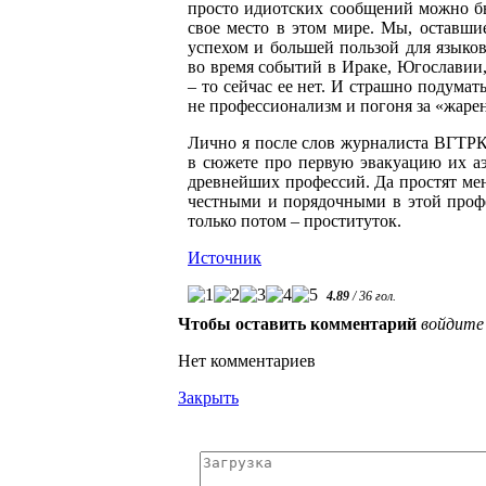
просто идиотских сообщений можно бы
свое место в этом мире. Мы, оставши
успехом и большей пользой для языков
во время событий в Ираке, Югославии
– то сейчас ее нет. И страшно подумат
не профессионализм и погоня за «жа
Лично я после слов журналиста ВГТРК 
в сюжете про первую эвакуацию их аэ
древнейших профессий. Да простят ме
честными и порядочными в этой профес
только потом – проституток.
Источник
4.89
/
36
гол.
Чтобы оставить комментарий
войдите
Нет комментариев
Закрыть