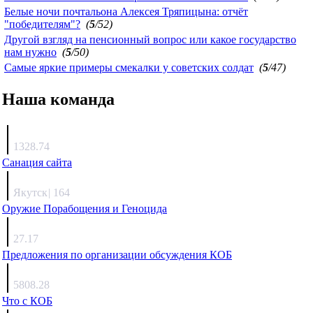
Белые ночи почтальона Алексея Тряпицына: отчёт
"победителям"?
(
5
/52)
Другой взгляд на пенсионный вопрос или какое государство
нам нужно
(
5
/50)
Самые яркие примеры смекалки у советских солдат
(
5
/47)
Наша команда
Агафонов
1328.74
Санация сайта
Каиргали
Якутск
|
164
Оружие Порабощения и Геноцида
Михаил Михайлович
27.17
Предложения по организации обсуждения КОБ
Люкин
5808.28
Что с КОБ