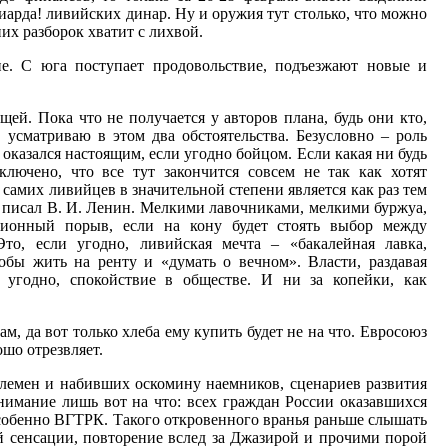
иарда! ливийских динар. Ну и оружия тут столько, что можно
них разборок хватит с лихвой.
е. С юга поступает продовольствие, подъезжают новые и
ей. Пока что не получается у авторов плана, будь они кто,
 усматриваю в этом два обстоятельства. Безусловно – роль
 оказался настоящим, если угодно бойцом. Если какая ни будь
ключено, что все тут закончится совсем не так как хотят
самих ливийцев в значительной степени является как раз тем
 писал В. И. Ленин. Мелкими лавочниками, мелкими буржуа,
ионный порыв, если на кону будет стоять выбор между
то, если угодно, ливийская мечта – «бакалейная лавка,
тобы жить на ренту и «думать о вечном». Власти, раздавая
 угодно, спокойствие в обществе. И ни за копейки, как
м, да вот только хлеба ему купить будет не на что. Евросоюз
ошо отрезвляет.
племен и набивших оскомину наемников, сценариев развития
внимание лишь вот на что: всех граждан России оказавшихся
собенно ВГТРК. Такого откровенного вранья раньше слышать
й сенсации, повторение вслед за Джазирой и прочими порой