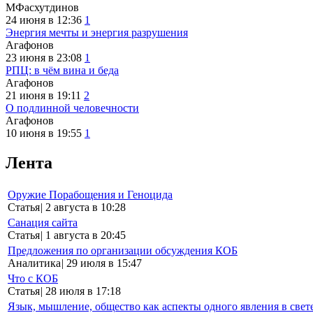
МФасхутдинов
24 июня в 12:36
1
Энергия мечты и энергия разрушения
Агафонов
23 июня в 23:08
1
РПЦ: в чём вина и беда
Агафонов
21 июня в 19:11
2
О подлинной человечности
Агафонов
10 июня в 19:55
1
Лента
Оружие Порабощения и Геноцида
Статья
|
2 августа в 10:28
Санация сайта
Статья
|
1 августа в 20:45
Предложения по организации обсуждения КОБ
Аналитика
|
29 июля в 15:47
Что с КОБ
Статья
|
28 июля в 17:18
Язык, мышление, общество как аспекты одного явления в свет