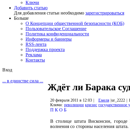
Ключи
Добавить статью
Для добавления статьи необходимо
зарегистрироваться
Больше
О Концепции общественной безопасности (КОБ)
Пользовательское Соглашение
Политика конфиденциальности
Информеры и баннеры
RSS-лента
Поддержка проекта
Реклама
Контакты
Вход
... в единстве сила ...
Ждёт ли Барака су
20 февраля 2011 в 12:03
|
Емеля
|
ur_2222
|
1
Ключи:
революции
кризис
государственное 
П
К
О
Б
В столице штата Висконсин, городе
волнения со стороны населения штата.