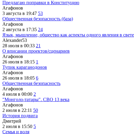
Предлагаю поправки в Конституцию
Агафонов
3 августа в 19:47
53
Общественная безопасность (база)
Агафонов
2 августа в 17:35
24
Язык, мышление, общество как аспекты одного явления в свете
Alexander53
28 июля в 00:33
21
О вписании проектов/сценариев
Агафонов
26 июля в 18:15
1
Тупик караганодонов
Агафонов
26 июля в 18:05
6
Общественная безопасность
Агафонов
4 июля в 00:00
2
"Монголо-татары". СВО 13 века
Агафонов
2 июля в 22:11
50
История подвига
Дмитрий
2 июля в 15:50
5
Семья и воля