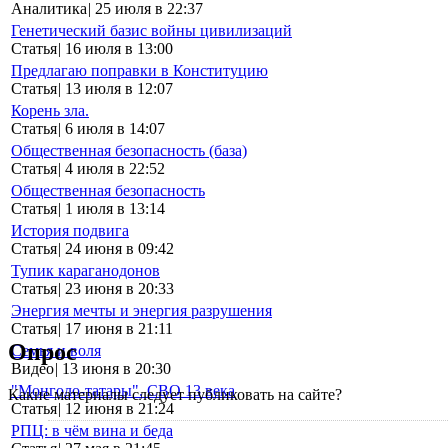
Аналитика
|
25 июля в 22:37
Генетический базис войны цивилизаций
Статья
|
16 июля в 13:00
Предлагаю поправки в Конституцию
Статья
|
13 июля в 12:07
Корень зла.
Статья
|
6 июля в 14:07
Общественная безопасность (база)
Статья
|
4 июля в 22:52
Общественная безопасность
Статья
|
1 июля в 13:14
История подвига
Статья
|
24 июня в 09:42
Тупик караганодонов
Статья
|
23 июня в 20:33
Энергия мечты и энергия разрушения
Статья
|
17 июня в 21:11
Опрос
Семья и воля
Видео
|
13 июня в 20:30
"Монголо-татары". СВО 13 века
Какие материалы следует публиковать на сайте?
Статья
|
12 июня в 21:24
РПЦ: в чём вина и беда