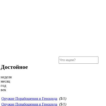
Достойное
неделя
месяц
год
век
Оружие Порабощения и Геноцида
(
5
/1)
Оружие Порабощения и Геноцида
(
5
/1)