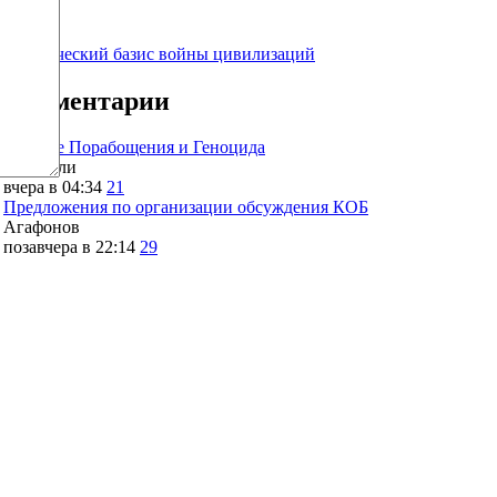
surov
79.5
Генетический базис войны цивилизаций
Комментарии
Оружие Порабощения и Геноцида
Каиргали
вчера в 04:34
21
Предложения по организации обсуждения КОБ
Агафонов
позавчера в 22:14
29