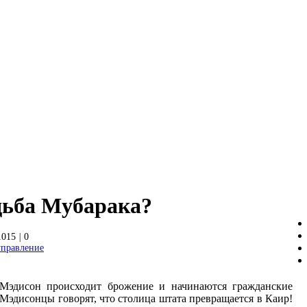
дьба Мубарака?
015
|
0
управление
 Мэдисон происходит брожение и начинаются гражданские
 Мэдисонцы говорят, что столица штата превращается в Каир!