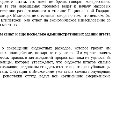
джете штата, это даже не брешь говорят конгрессмены
! И эта нерешаемая проблема ведёт к началу массовых
населению развёртыванием в столице Национальной Гвардии
лицах Мэдисона не стесняясь говорят о том, что неплохо бы
Египетской, как ответ на экономическое изнасилование со
и местных.
м сенат и еще несколько административных зданий штата
а о сокращении бюджетных расходов, которое грозит им
щих полицейские, пожарные и учителя. Им удалось занять
есса, правда, в зал заседаний прорваться пока не удалось. За
иканцы, которые утверждают, что бюджеты штатов сильно
сслужащие не должны страдать из-за того, что республиканцы
атым. Ситуация в Висконсине уже стала самым популярным
репортажи оттуда ведут все крупнейшие американские