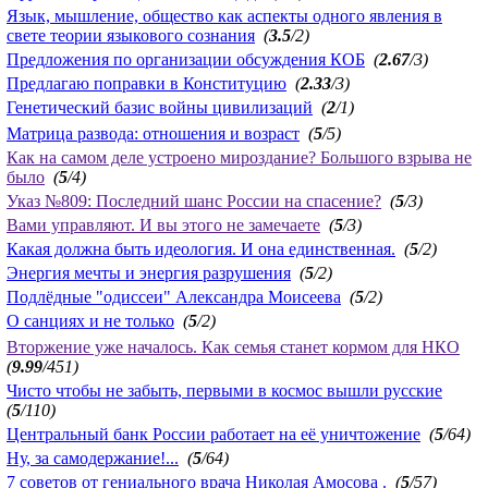
Язык, мышление, общество как аспекты одного явления в
свете теории языкового сознания
(
3.5
/2)
Предложения по организации обсуждения КОБ
(
2.67
/3)
Предлагаю поправки в Конституцию
(
2.33
/3)
Генетический базис войны цивилизаций
(
2
/1)
Матрица развода: отношения и возраст
(
5
/5)
Как на самом деле устроено мироздание? Большого взрыва не
было
(
5
/4)
Указ №809: Последний шанс России на спасение?
(
5
/3)
Вами управляют. И вы этого не замечаете
(
5
/3)
Какая должна быть идеология. И она единственная.
(
5
/2)
Энергия мечты и энергия разрушения
(
5
/2)
Подлёдные "одиссеи" Александра Моисеева
(
5
/2)
О санциях и не только
(
5
/2)
Вторжение уже началось. Как семья станет кормом для НКО
(
9.99
/451)
Чисто чтобы не забыть, первыми в космос вышли русские
(
5
/110)
Центральный банк России работает на её уничтожение
(
5
/64)
Ну, за самодержание!...
(
5
/64)
7 советов от гениального врача Николая Амосова .
(
5
/57)