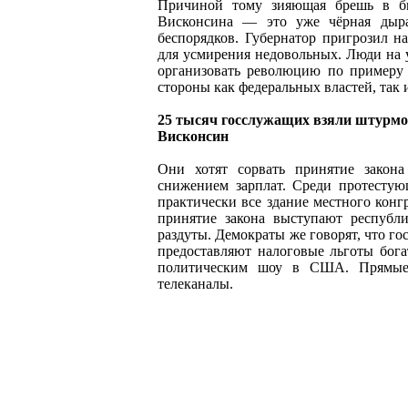
Причиной тому зияющая брешь в бю
Висконсина — это уже чёрная дыра
беспорядков. Губернатор пригрозил 
для усмирения недовольных. Люди на у
организовать революцию по примеру 
стороны как федеральных властей, так 
25 тысяч госслужащих взяли штурмо
Висконсин
Они хотят сорвать принятие закон
снижением зарплат. Среди протестую
практически все здание местного конгр
принятие закона выступают республ
раздуты. Демократы же говорят, что го
предоставляют налоговые льготы бог
политическим шоу в США. Прямые 
телеканалы.