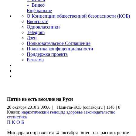
» Видео
Ещё раньше
О Концепции общественной безопасности (КОБ)
Вконтакте
Одноклассники
Telegram
Дзен
Пользовательское Соглашение
Политика конфиденциальности
Поддержка проекта
Реклама
Питие не есть веселие на Руси
20 октября 2010 в 09:06
|
Планета-КОБ
|
odnakoj.ru
|
1148
|
0
Ключи:
наркотический геноцид
здоровье
законодательство
статистика
П
К
О
Б
Минздравсоцразвития 4 октября внес на рассмотрение