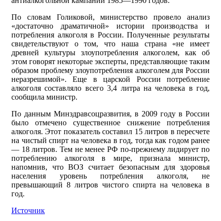
антиалкогольной кампании 1985—1990 годов.
По словам Голиковой, министерство провело анализ
«достаточно драматичной» истории производства и
потреб­ления алкоголя в России. Полученные результаты
свидетельствуют о том, что наша страна «не имеет
древней культуры злоупотребления алкоголем, как об
этом говорят некоторые эксперты, представляющие таким
образом проблему злоупотребления алкоголем для России
неразрешимой». Еще в царской России потребление
алкоголя составляло всего 3,4 литра на человека в год,
сообщила министр.
По данным Минздравсоцразвития, в 2009 году в России
было отмечено существенное снижение потребления
алкоголя. Этот показатель составил 15 литров в пересчете
на чистый спирт на человека в год, тогда как годом ранее
— 18 лит­ров. Тем не менее РФ по-прежнему лидирует по
потреблению алкоголя в мире, признала министр,
напомнив, что ВОЗ считает безопасным для здоровья
населения уровень потребления алкоголя, не
превышающий 8 литров чистого спирта на человека в
год.
Источник