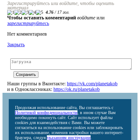
Зарегистрируйтесь или войдите, чтобы оценить
материал
4.76
/
17
гол.
Чтобы оставить комментарий
войдите
или
зарегистрируйтесь
Нет комментариев
Закрыть
Наши группы в Вконтакте:
https://vk.com/planetakob
и в Одноклассниках:
https://ok.ru/planetakob
Продолжая использование сайта, Вы соглашаетесь с
Политикой конфиденциальности
, в ином случае Вам
необходимо покинуть сайт. Сайт использует файлы
cookies для взаимодействия с Вами. Вы можете
согласиться на использование cookies или заблокировать
их использование, изменив настройки вашего интернет-
браузера, следуя
указаниям инструкции
.