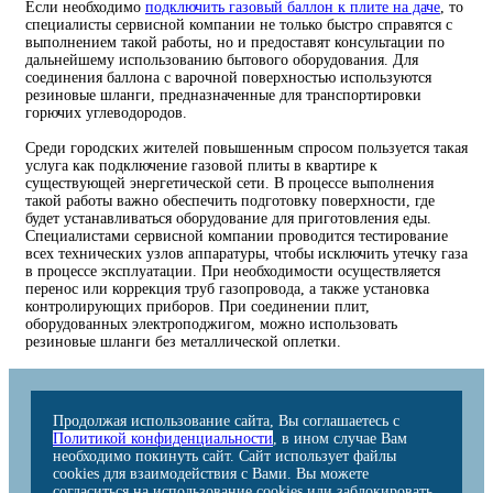
Если необходимо
подключить газовый баллон к плите на даче
, то
специалисты сервисной компании не только быстро справятся с
выполнением такой работы, но и предоставят консультации по
дальнейшему использованию бытового оборудования. Для
соединения баллона с варочной поверхностью используются
резиновые шланги, предназначенные для транспортировки
горючих углеводородов.
Среди городских жителей повышенным спросом пользуется такая
услуга как подключение газовой плиты в квартире к
существующей энергетической сети. В процессе выполнения
такой работы важно обеспечить подготовку поверхности, где
будет устанавливаться оборудование для приготовления еды.
Специалистами сервисной компании проводится тестирование
всех технических узлов аппаратуры, чтобы исключить утечку газа
в процессе эксплуатации. При необходимости осуществляется
перенос или коррекция труб газопровода, а также установка
контролирующих приборов. При соединении плит,
оборудованных электроподжигом, можно использовать
резиновые шланги без металлической оплетки.
Продолжая использование сайта, Вы соглашаетесь с
Политикой конфиденциальности
, в ином случае Вам
необходимо покинуть сайт. Сайт использует файлы
cookies для взаимодействия с Вами. Вы можете
согласиться на использование cookies или заблокировать