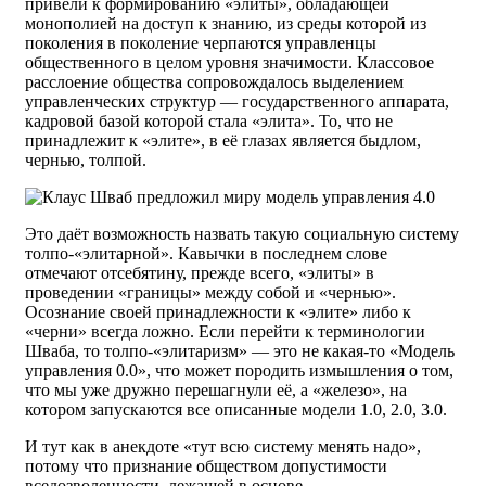
привели к формированию «элиты», обладающей
монополией на доступ к знанию, из среды которой из
поколения в поколение черпаются управленцы
общественного в целом уровня значимости. Классовое
расслоение общества сопровождалось выделением
управленческих структур — государственного аппарата,
кадровой базой которой стала «элита». То, что не
принадлежит к «элите», в её глазах является быдлом,
чернью, толпой.
Это даёт возможность назвать такую социальную систему
толпо-«элитарной». Кавычки в последнем слове
отмечают отсебятину, прежде всего, «элиты» в
проведении «границы» между собой и «чернью».
Осознание своей принадлежности к «элите» либо к
«черни» всегда ложно. Если перейти к терминологии
Шваба, то толпо-«элитаризм» — это не какая-то «Модель
управления 0.0», что может породить измышления о том,
что мы уже дружно перешагнули её, а «железо», на
котором запускаются все описанные модели 1.0, 2.0, 3.0.
И тут как в анекдоте «тут всю систему менять надо»,
потому что признание обществом допустимости
вседозволенности, лежащей в основе