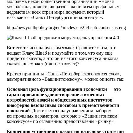
молодёжь некой общественной организации «Новая
молодёжная политика» разослала по всем профильным
ведомствам всех стран мира документ, который
называется «Санкт-Петербургский консенсус»:
http://newyouthpolicy.org/en/articles-en/259-spb-consensus-eng
Вот его тезисы на русском языке. Сравните с тем, что
вещает Клаус Шваб и подумайте о том, что ему ещё
придётся сказать, а что он из этого консенсуса никогда
сказать не сможет (или не захочет)?
Кратко принципы «Санкт-Петербургского консенсуса»,
альтернативного «Вашингтонскому», можно описать так:
Основная цель функционирования экономики — это
гарантированное удовлетворение жизненных
потребностей людей и общественных институтов
биосферно-безопасным способом в преемственности
поколений
. Достигается она управлением набором
контрольных параметров, которые в «Вашингтонском
консенсусе» по оглашению предоставлены «рынку».
Концепция устойчивого развития на основе стратегии