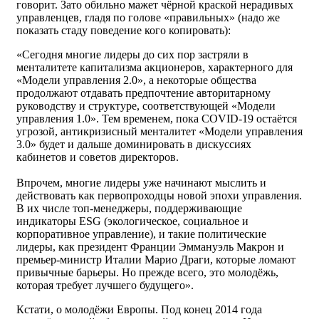
говорит. Зато обильно мажет чёрной краской нерадивых
управленцев, гладя по голове «правильных» (надо же
показать стаду поведение кого копировать):
«Сегодня многие лидеры до сих пор застряли в
менталитете капитализма акционеров, характерного для
«Модели управления 2.0», а некоторые общества
продолжают отдавать предпочтение авторитарному
руководству и структуре, соответствующей «Модели
управления 1.0». Тем временем, пока COVID-19 остаётся
угрозой, антикризисный менталитет «Модели управления
3.0» будет и дальше доминировать в дискуссиях
кабинетов и советов директоров.
Впрочем, многие лидеры уже начинают мыслить и
действовать как первопроходцы новой эпохи управления.
В их числе топ-менеджеры, поддерживающие
индикаторы ESG (экологическое, социальное и
корпоративное управление), и такие политические
лидеры, как президент Франции Эммануэль Макрон и
премьер-министр Италии Марио Драги, которые ломают
привычные барьеры. Но прежде всего, это молодёжь,
которая требует лучшего будущего».
Кстати, о молодёжи Европы. Под конец 2014 года