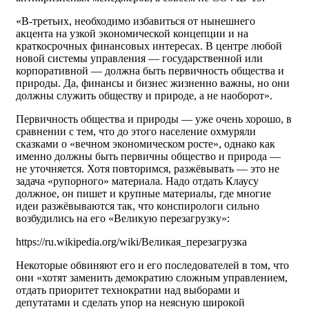
«В-третьих, необходимо избавиться от нынешнего
акцента на узкой экономической концепции и на
краткосрочных финансовых интересах. В центре любой
новой системы управления — государственной или
корпоративной — должна быть первичность общества и
природы. Да, финансы и бизнес жизненно важны, но они
должны служить обществу и природе, а не наоборот».
Первичность общества и природы — уже очень хорошо, в
сравнении с тем, что до этого население охмуряли
сказками о «вечном экономическом росте», однако как
именно должны быть первичны общество и природа —
не уточняется. Хотя повторимся, разжёвывать — это не
задача «рупорного» материала. Надо отдать Клаусу
должное, он пишет и крупные материалы, где многие
идеи разжёвываются так, что конспирологи сильно
возбудились на его «Великую перезагрузку»:
https://ru.wikipedia.org/wiki/Великая_перезагрузка
Некоторые обвиняют его и его последователей в том, что
они «хотят заменить демократию сложным управлением,
отдать приоритет технократии над выборами и
депутатами и сделать упор на неясную широкой