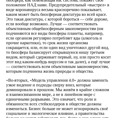
биосфера, как объемлющая нас система, покажет своё
положение НАД нами. Предупредительный «выстрел» в
виде коронавируса весьма красноречиво показывает,
каким может быть биосферная диктатура во всей красе.
Это такая диктатура, с которой бороться — себе дороже,
если вообще возможно. Лучше — соответствовать
объективным общебиосферным закономерностям (им
подчиняются все виды биосферы планеты, например,
если организм регулярно потребляет яды (алкоголь и
прочие наркотики), то срок жизни организма
сокращается, или, если один вид уничтожил другой вид,
то биосфера балансирует открывшуюся нишу третьим
видом, который сдерживает первый, ну, или просто косит
этот вид каким-нибудь вирусом и так далее), а ещё лучше
— соответствовать всем объективным закономерностям,
которым подчинена жизнь природы и общества.
«Во-вторых, «Модель управления 4.0» должна заменить
узкое видение и подходы сверху вниз, которые
доминировали в прошлом. Мы живём в крайне сложном
и взаимосвязанном мире, а не в линейном мире с
единичными разрывами. Это означает, что роли и
обязанности всех стейкхолдеров в обществе должны
измениться. Бизнес больше не может игнорировать своё
социальное и экологическое влияние, а правительства