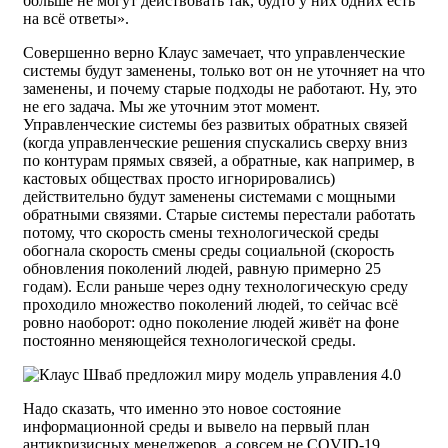
больше не могут действовать так, будто у них одних есть
на всё ответы».
Совершенно верно Клаус замечает, что управленческие
системы будут заменены, только вот он не уточняет на что
заменены, и почему старые подходы не работают. Ну, это
не его задача. Мы же уточним этот момент.
Управленческие системы без развитых обратных связей
(когда управленческие решения спускались сверху вниз
по контурам прямых связей, а обратные, как например, в
кастовых обществах просто игнорировались)
действительно будут заменены системами с мощными
обратными связями. Старые системы перестали работать
потому, что скорость смены технологической среды
обогнала скорость смены среды социальной (скорость
обновления поколений людей, равную примерно 25
годам). Если раньше через одну технологическую среду
проходило множество поколений людей, то сейчас всё
ровно наоборот: одно поколение людей живёт на фоне
постоянно меняющейся технологической среды.
Надо сказать, что именно это новое состояние
информационной среды и вывело на первый план
антикризисных менеджеров, а совсем не COVID-19.