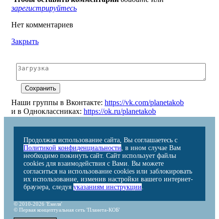
зарегистрируйтесь
Нет комментариев
Закрыть
Наши группы в Вконтакте:
https://vk.com/planetakob
и в Одноклассниках:
https://ok.ru/planetakob
Продолжая использование сайта, Вы соглашаетесь с
Политикой конфиденциальности
, в ином случае Вам
необходимо покинуть сайт. Сайт использует файлы
cookies для взаимодействия с Вами. Вы можете
согласиться на использование cookies или заблокировать
их использование, изменив настройки вашего интернет-
браузера, следуя
указаниям инструкции
.
© 2010-2026 'Емеля'
© Первая концептуальная сеть 'Планета-КОБ'