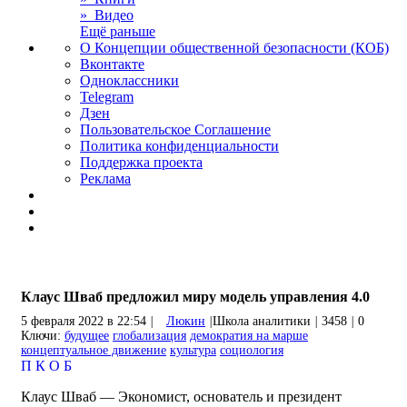
» Видео
Ещё раньше
О Концепции общественной безопасности (КОБ)
Вконтакте
Одноклассники
Telegram
Дзен
Пользовательское Соглашение
Политика конфиденциальности
Поддержка проекта
Реклама
Клаус Шваб предложил миру модель управления 4.0
5 февраля 2022 в 22:54
|
Люкин
|
Школа аналитики
|
3458
|
0
Ключи:
будущее
глобализация
демократия на марше
концептуальное движение
культура
социология
П
К
О
Б
Клаус Шваб — Экономист, основатель и президент