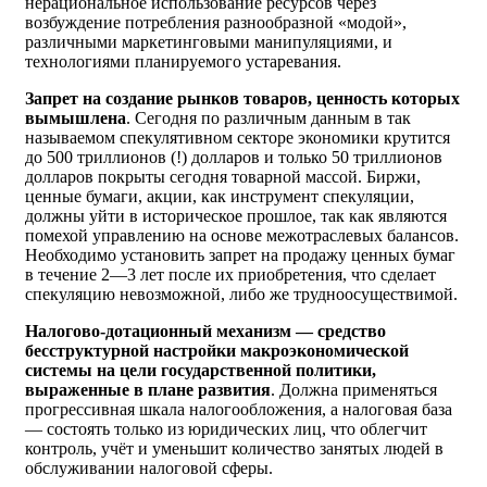
нерациональное использование ресурсов через
возбуждение потребления разнообразной «модой»,
различными маркетинговыми манипуляциями, и
технологиями планируемого устаревания.
Запрет на создание рынков товаров, ценность которых
вымышлена
. Сегодня по различным данным в так
называемом спекулятивном секторе экономики крутится
до 500 триллионов (!) долларов и только 50 триллионов
долларов покрыты сегодня товарной массой. Биржи,
ценные бумаги, акции, как инструмент спекуляции,
должны уйти в историческое прошлое, так как являются
помехой управлению на основе межотраслевых балансов.
Необходимо установить запрет на продажу ценных бумаг
в течение 2—3 лет после их приобретения, что сделает
спекуляцию невозможной, либо же трудноосуществимой.
Налогово-дотационный механизм — средство
бесструктурной настройки макроэкономической
системы на цели государственной политики,
выраженные в плане развития
. Должна применяться
прогрессивная шкала налогообложения, а налоговая база
— состоять только из юридических лиц, что облегчит
контроль, учёт и уменьшит количество занятых людей в
обслуживании налоговой сферы.