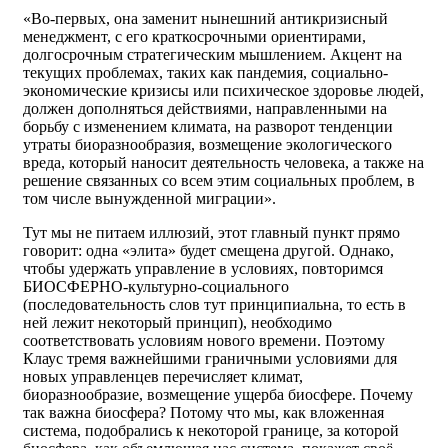
«Во-первых, она заменит нынешний антикризисный
менеджмент, с его краткосрочными ориентирами,
долгосрочным стратегическим мышлением. Акцент на
текущих проблемах, таких как пандемия, социально-
экономические кризисы или психическое здоровье людей,
должен дополняться действиями, направленными на
борьбу с изменением климата, на разворот тенденции
утраты биоразнообразия, возмещение экологического
вреда, который наносит деятельность человека, а также на
решение связанных со всем этим социальных проблем, в
том числе вынужденной миграции».
Тут мы не питаем иллюзий, этот главный пункт прямо
говорит: одна «элита» будет смещена другой. Однако,
чтобы удержать управление в условиях, повторимся
БИОСФЕРНО-культурно-социального
(последовательность слов тут принципиальна, то есть в
ней лежит некоторый принцип), необходимо
соответствовать условиям нового времени. Поэтому
Клаус тремя важнейшими граничными условиями для
новых управленцев перечисляет климат,
биоразнообразие, возмещение ущерба биосфере. Почему
так важна биосфера? Потому что мы, как вложенная
система, подобрались к некоторой границе, за которой