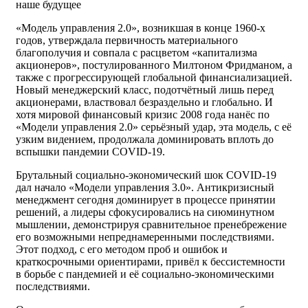
наше будущее
«Модель управления 2.0», возникшая в конце 1960-х
годов, утверждала первичность материального
благополучия и совпала с расцветом «капитализма
акционеров», постулированного Милтоном Фридманом, а
также с прогрессирующей глобальной финансиализацией.
Новый менеджерский класс, подотчётный лишь перед
акционерами, властвовал безраздельно и глобально. И
хотя мировой финансовый кризис 2008 года нанёс по
«Модели управления 2.0» серьёзный удар, эта модель, с её
узким видением, продолжала доминировать вплоть до
вспышки пандемии COVID-19.
Брутальный социально-экономический шок COVID-19
дал начало «Модели управления 3.0». Антикризисный
менеджмент сегодня доминирует в процессе принятии
решений, а лидеры сфокусировались на сиюминутном
мышлении, демонстрируя сравнительное пренебрежение
его возможными непреднамеренными последствиями.
Этот подход, с его методом проб и ошибок и
краткосрочными ориентирами, привёл к бессистемности
в борьбе с пандемией и её социально-экономическими
последствиями.