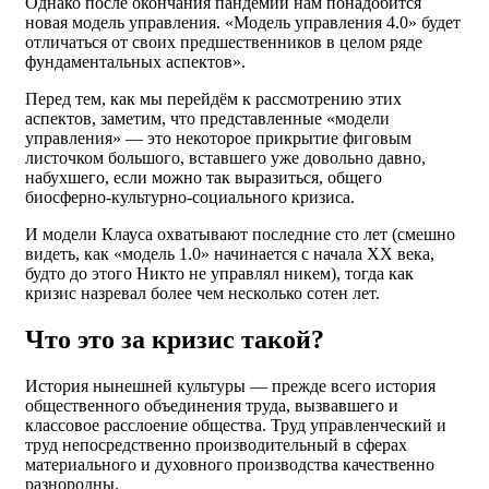
Однако после окончания пандемии нам понадобится
новая модель управления. «Модель управления 4.0» будет
отличаться от своих предшественников в целом ряде
фундаментальных аспектов».
Перед тем, как мы перейдём к рассмотрению этих
аспектов, заметим, что представленные «модели
управления» — это некоторое прикрытие фиговым
листочком большого, вставшего уже довольно давно,
набухшего, если можно так выразиться, общего
биосферно-культурно-социального кризиса.
И модели Клауса охватывают последние сто лет (смешно
видеть, как «модель 1.0» начинается с начала XX века,
будто до этого Никто не управлял никем), тогда как
кризис назревал более чем несколько сотен лет.
Что это за кризис такой?
История нынешней культуры — прежде всего история
общественного объединения труда, вызвавшего и
классовое расслоение общества. Труд управленческий и
труд непосредственно производительный в сферах
материального и духовного производства качественно
разнородны.