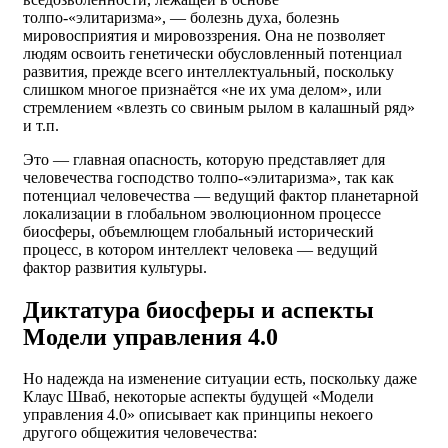
толпо-«элитаризма», — болезнь духа, болезнь
мировосприятия и мировоззрения. Она не позволяет
людям освоить генетически обусловленный потенциал
развития, прежде всего интеллектуальный, поскольку
слишком многое признаётся «не их ума делом», или
стремлением «влезть со свиным рылом в калашный ряд»
и т.п.
Это — главная опасность, которую представляет для
человечества господство толпо-«элитаризма», так как
потенциал человечества — ведущий фактор планетарной
локализации в глобальном эволюционном процессе
биосферы, объемлющем глобальный исторический
процесс, в котором интеллект человека — ведущий
фактор развития культуры.
Диктатура биосферы и аспекты
Модели управления 4.0
Но надежда на изменение ситуации есть, поскольку даже
Клаус Шваб, некоторые аспекты будущей «Модели
управления 4.0» описывает как принципы некоего
другого общежития человечества: