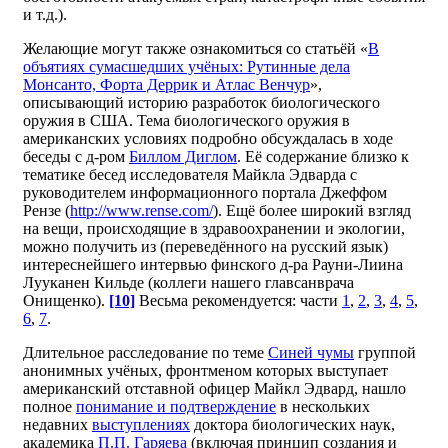
и т.д.).
Желающие могут также ознакомиться со статьёй «
В
объятиях сумасшедших учёных: Рутинные дела
Монсанто, Форта Деррик и Атлас Венчур
»,
описывающий историю разработок биологического
оружия в США. Тема биологического оружия в
американских условиях подробно обсуждалась в ходе
беседы с д-ром
Биллом Диглом
. Её содержание близко к
тематике бесед исследователя Майкла Эдварда с
руководителем информационного портала Джеффом
Рензе (
http://www.rense.com/
). Ещё более широкий взгляд
на вещи, происходящие в здравоохранении и экологии,
можно получить из (переведённого на русский язык)
интереснейшего интервью финского д-ра Рауни-Лиина
Лууканен Кильде (коллеги нашего главсанврача
Онищенко).
[10]
Весьма рекомендуется: части
1
,
2
,
3
,
4
,
5
,
6
,
7
.
Длительное расследование по теме
Синей чумы
группой
анонимных учёных, фронтменом которых выступает
американский отставной офицер Майкл Эдвард, нашло
полное
понимание и подтверждение
в нескольких
недавних
выступлениях
доктора биологических наук,
академика
П.П. Гаряева
(включая принцип создания и