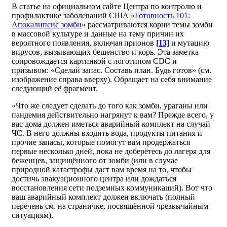
В статье на официальном сайте Центра по контролю и
профилактике заболеваний США «
Готовность 101:
Апокалипсис зомби
» рассматриваются корни темы зомби
в массовой культуре и данные на тему причин их
вероятного появления, включая прионов
[13]
и мутацию
вирусов, вызывающих бешенство и корь. Эта заметка
сопровождается картинкой с логотипом CDC и
призывом: «Сделай запас. Составь план. Будь готов» (см.
изображение справа вверху). Обращает на себя внимание
следующий её фрагмент.
«Что же следует сделать до того как зомби, ураганы или
пандемия действительно нагрянут к вам? Прежде всего, у
вас дома должен иметься аварийный комплект на случай
ЧС. В него должны входить вода, продукты питания и
прочие запасы, которые помогут вам продержаться
первые несколько дней, пока не доберётесь до лагеря для
беженцев, защищённого от зомби (или в случае
природной катастрофы даст вам время на то, чтобы
достичь эвакуационного центра или дождаться
восстановления сети подземных коммуникаций). Вот что
ваш аварийный комплект должен включать (полный
перечень см. на страничке, посвящённой чрезвычайным
ситуациям).