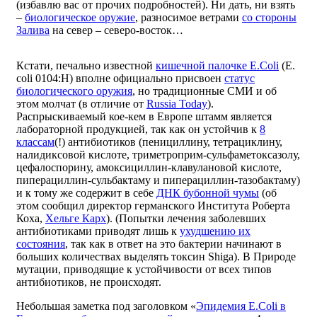
(избавлю вас от прочих подробностей). Ни дать, ни взять
–
биологическое оружие
, разносимое ветрами
со стороны
Залива
на север – северо-восток…
Кстати, печально известной
кишечной палочке E.Coli
(E.
coli 0104:H) вполне официально присвоен
статус
биологического оружия
, но традиционные СМИ и об
этом молчат (в отличие от
Russia Today
).
Распрыскиваемый кое-кем в Европе штамм является
лабораторной продукцией, так как он устойчив к
8
классам
(!) антибиотиков (пенициллину, тетрациклину,
налидиксовой кислоте, триметроприм-сульфаметоксазолу,
цефалоспорину, амоксициллин-клавулановой кислоте,
пиперациллин-сульбактаму и пиперациллин-тазобактаму)
и к тому же содержит в себе
ДНК бубонной чумы
(об
этом сообщил директор германского Института Роберта
Коха,
Хельге Карх
). (Попытки лечения заболевших
антибиотиками приводят лишь к
ухудшению их
состояния
, так как в ответ на это бактерии начинают в
больших количествах выделять токсин Shiga). В Природе
мутации, приводящие к устойчивости от всех типов
антибиотиков, не происходят.
Небольшая заметка под заголовком «
Эпидемия E.Coli в