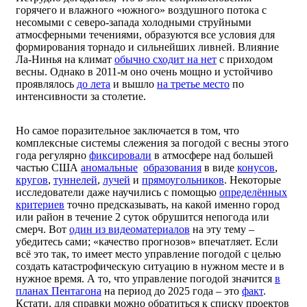
горячего и влажного «южного» воздушного потока с
несомыми с северо-запада холодными струйными
атмосферными течениями, образуются все условия для
формирования торнадо и сильнейших ливней. Влияние
Ла-Нинья на климат
обычно сходит на нет
с приходом
весны. Однако в 2011-м оно очень мощно и устойчиво
проявлялось
до лета
и вышло
на третье место
по
интенсивности за столетие.
Но самое поразительное заключается в том, что
комплексные системы слежения за погодой с весны этого
года регулярно
фиксировали
в атмосфере над большей
частью США
аномальные
образования
в виде
конусов
,
кругов
,
туннелей
,
лучей
и
прямоугольников
. Некоторые
исследователи даже научились с помощью
определённых
критериев
точно предсказывать, на какой именно город
или район в течение 2 суток обрушится непогода или
смерч. Вот
один из видеоматериалов
на эту тему –
убедитесь сами; «качество прогнозов» впечатляет. Если
всё это так, то имеет место управление погодой с целью
создать катастрофическую ситуацию в нужном месте и в
нужное время. А то, что управление погодой значится
в
планах Пентагона
на период до 2025 года – это
факт
.
Кстати, для справки можно обратиться к списку проектов