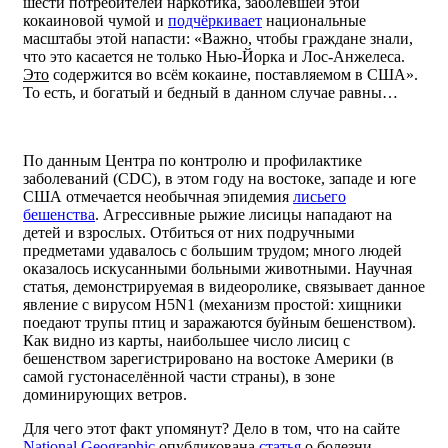
шести потребителей наркотика, заболевшей этой
кокаиновой чумой и
подчёркивает
национальные
масштабы этой напасти: «Важно, чтобы граждане знали,
что это касается не только Нью-Йорка и Лос-Анжелеса.
Это
содержится во всём кокаине, поставляемом в США».
То есть, и богатый и бедный в данном случае равны…
По данным Центра по контролю и профилактике
заболеваний (CDC), в этом году на востоке, западе и юге
США отмечается необычная эпидемия
лисьего
бешенства
. Агрессивные рыжие лисицы нападают на
детей и взрослых. Отбиться от них подручными
предметами удавалось с большим трудом; много людей
оказалось искусанными больными животными. Научная
статья, демонстрируемая в видеоролике, связывает данное
явление с вирусом H5N1 (механизм простой: хищники
поедают трупы птиц и заражаются буйным бешенством).
Как видно из карты, наибольшее число лисиц с
бешенством зарегистрировано на востоке Америки (в
самой густонаселённой части страны), в зоне
доминирующих ветров.
Для чего этот факт упомянут? Дело в том, что на сайте
National Geographic
опубликована
статья
о болезни,