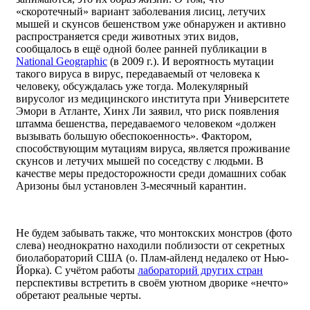
«скоротечный» вариант заболевания лисиц, летучих
мышей и скунсов бешенством уже обнаружен и активно
распространяется среди животных этих видов,
сообщалось в ещё одной более ранней публикации в
National Geographic
(в 2009 г.). И вероятность мутации
такого вируса в вирус, передаваемый от человека к
человеку, обсуждалась уже тогда. Молекулярный
вирусолог из медицинского института при Университете
Эмори в Атланте, Хинх Ли заявил, что риск появления
штамма бешенства, передаваемого человеком «должен
вызывать большую обеспокоенность». Фактором,
способствующим мутациям вируса, является проживание
скунсов и летучих мышей по соседству с людьми. В
качестве меры предосторожности среди домашних собак
Аризоны был установлен 3-месячный карантин.
Не будем забывать также, что монтокских монстров (фото
слева) неоднократно находили поблизости от секретных
биолабораторий США (о. Плам-айленд недалеко от Нью-
Йорка). С учётом работы
лабораторий других стран
перспективы встретить в своём уютном дворике «нечто»
обретают реальные черты.