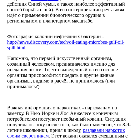
действия Синей чумы, а также наиболее эффективный
способ борьбы с ней). В его интерпретации речь также
идёт о применении биологического оружия в
региональном и планетарном масштабе.
Фотография колоний нефтеядных бактерий -
http://news.discovery.com/tech/oil-eating-microbes-gulf-oil-
spill.html
.
Напомню, что первый искусственный организм,
созданный человеком, предназначался именно для
поедания нефти. То, что выведенный на его основе
организм приспособится поедать и другие живые
организмы, видимо в расчёт не принималось (или
принималось?).
Важная информация о наркотиках - наркоманам на
заметку. В Нью-Йорке и Лос-Анжелесе к конечным
потребителям поступает необычный кокаин. Ситуация
получила огласку после того, как было замечено, что 8-9-
летние школьники, придя в школу,
раздавали наркотик
своим сверстникам
. Этот кокаин оказался смешанным с