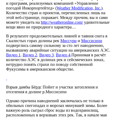
и программ, реализуемых компанией «Управление
погодой Инкорпортейтед» (
Weather Modification, Inc.
).
Количество стран и проектов, перечисленных лишь на
этой веб-странице, поражает. Между прочим, вы и сами
можете увидеть на
http://weatheronline.com/
удивительные
вещи явно не природного характера…
В результате продолжительных ливней и таяния снега в
Скалистых горах долины рек
Миссури
и
Миссисипи
подверглись самому сильному за сто лет наводнению,
вызвавшему аварийные ситуации на американских АЭС.
Видео 1
.
Видео 2
.
Видео 3
.
Видео 4
.Принимая в расчёт
количество АЭС в долинах рек и сейсмических зонах,
нетрудно понять страхи по поводу собственной
Фукусимы в американском обществе.
Взрыв дамбы Бёрдс Пойнт и участки затопления и
отселения в долине р.Миссисипи
Однако причина наводнений заключалась не только в
обильных снегопадах и морозах минувшей зимы. Более
важную роль сыграл сброс воды из водохранилищ,
расположенных в верховьях этих рек. Так, в начале мая