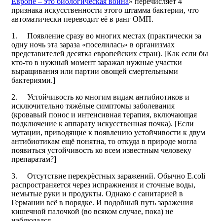
Европе – это биологическая война
» перечисляет 4
признака искусственности этого штамма бактерии, что
автоматически переводит её в ранг ОМП.
1. Появление сразу во многих местах (практически за
одну ночь эта зараза «поселилась» в организмах
представителей десятка европейских стран). [Как если бы
кто-то в нужный момент заражал нужные участки
выращивания или партии овощей смертельными
бактериями.]
2. Устойчивость ко многим видам антибиотиков и
исключительно тяжёлые симптомы заболевания
(кровавый понос и интенсивная терапия, включающая
подключение к аппарату искусственная почка). [Если
мутации, приводящие к появлению устойчивости к двум
антибиотикам ещё понятна, то откуда в природе могла
появиться устойчивость ко всем известным человеку
препаратам?]
3. Отсутствие перекрёстных заражений. Обычно E.coli
распространяется через испражнения и сточные воды,
немытые руки и продукты. Однако с санитарией в
Германии всё в порядке. И подобный путь заражения
кишечной палочкой (во всяком случае, пока) не
наблюдался.