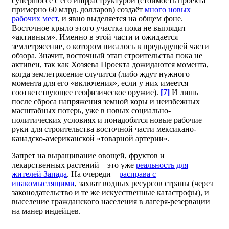
супершоссе с его инфраструктурой (стоимость проекта
примерно 60 млрд. долларов) создаёт
много новых
рабочих мест
, и явно выделяется на общем фоне.
Восточное крыло этого участка пока не выглядит
«активным». Именно в этой части и ожидается
землетрясение, о котором писалось в предыдущей части
обзора. Значит, восточный этап строительства пока не
активен, так как Хозяева Проекта дожидаются момента,
когда землетрясение случится (либо ждут нужного
момента для его «включения», если у них имеется
соответствующее геофизическое оружие).
[7]
И лишь
после сброса напряжения земной коры и неизбежных
масштабных потерь, уже в новых социально-
политических условиях и понадобятся новые рабочие
руки для строительства восточной части мексикано-
канадско-американской «товарной артерии».
Запрет на выращивание овощей, фруктов и
лекарственных растений – это уже
реальность для
жителей Запада
. На очереди –
расправа с
инакомыслящими
, захват водных ресурсов страны (через
законодательство и те же искусственные катастрофы), и
выселение гражданского населения в лагеря-резервации
на манер индейцев.