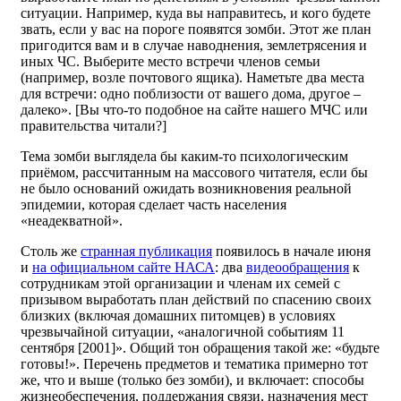
ситуации. Например, куда вы направитесь, и кого будете
звать, если у вас на пороге появятся зомби. Этот же план
пригодится вам и в случае наводнения, землетрясения и
иных ЧС. Выберите место встречи членов семьи
(например, возле почтового ящика). Наметьте два места
для встречи: одно поблизости от вашего дома, другое –
далеко». [Вы что-то подобное на сайте нашего МЧС или
правительства читали?]
Тема зомби выглядела бы каким-то психологическим
приёмом, рассчитанным на массового читателя, если бы
не было оснований ожидать возникновения реальной
эпидемии, которая сделает часть населения
«неадекватной».
Столь же
странная публикация
появилось в начале июня
и
на официальном сайте НАСА
: два
видеообращения
к
сотрудникам этой организации и членам их семей с
призывом выработать план действий по спасению своих
близких (включая домашних питомцев) в условиях
чрезвычайной ситуации, «аналогичной событиям 11
сентября [2001]». Общий тон обращения такой же: «будьте
готовы!». Перечень предметов и тематика примерно тот
же, что и выше (только без зомби), и включает: способы
жизнеобеспечения, поддержания связи, назначения мест