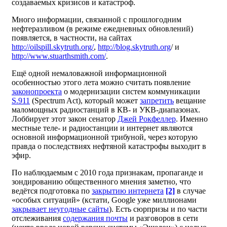
создаваемых кризисов и катастроф.
Много информации, связанной с прошлогодним
нефтеразливом (в режиме ежедневных обновлений)
появляется, в частности, на сайтах
http://oilspill.skytruth.org/
,
http://blog.skytruth.org
/ и
http://www.stuarthsmith.com/
.
Ещё одной немаловажной информационной
особенностью этого лета можно считать появление
законопроекта
о модернизации систем коммуникации
S.911
(Spectrum Act), который может
запретить
вещание
маломощных радиостанций в КВ- и УКВ-диапазонах.
Лоббирует этот закон сенатор
Джей Рокфеллер
. Именно
местные теле- и радиостанции и интернет являются
основной информационной трибуной, через которую
правда о последствиях нефтяной катастрофы выходит в
эфир.
По наблюдаемым с 2010 года признакам, пропаганде и
зондированию общественного мнения заметно, что
ведётся подготовка по
закрытию интернета
[2]
в случае
«особых ситуаций» (кстати, Google уже миллионами
закрывает неугодные сайты
). Есть сюрпризы и по части
отслеживания
содержания почты
и разговоров в сети