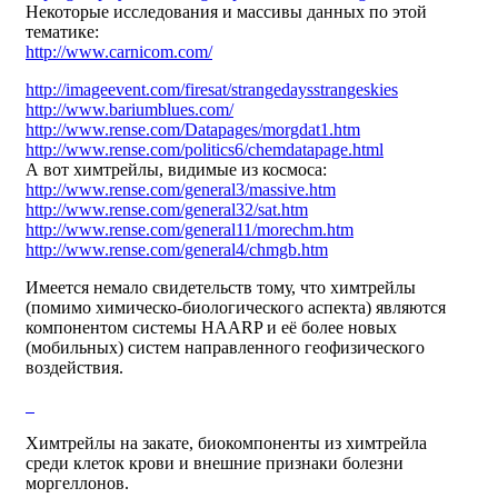
Некоторые исследования и массивы данных по этой
тематике:
http://www.carnicom.com/
http://imageevent.com/firesat/strangedaysstrangeskies
http://www.bariumblues.com/
http://www.rense.com/Datapages/morgdat1.htm
http://www.rense.com/politics6/chemdatapage.html
А вот химтрейлы, видимые из космоса:
http://www.rense.com/general3/massive.htm
http://www.rense.com/general32/sat.htm
http://www.rense.com/general11/morechm.htm
http://www.rense.com/general4/chmgb.htm
Имеется немало свидетельств тому, что химтрейлы
(помимо химическо-биологического аспекта) являются
компонентом системы HAARP и её более новых
(мобильных) систем направленного геофизического
воздействия.
Химтрейлы на закате, биокомпоненты из химтрейла
среди клеток крови и внешние признаки болезни
моргеллонов.