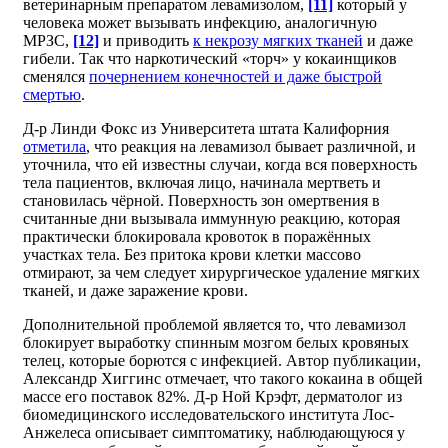
ветеринарным препаратом левамизолом,
[11]
который у
человека может вызывать инфекцию, аналогичную
МРЗС,
[12]
и приводить
к некрозу мягких тканей
и даже
гибели. Так что наркотический «торч» у кокаинщиков
сменялся
почернением конечностей и даже быстрой
смертью
.
Д-р Линди Фокс из Университета штата Калифорния
отметила
, что реакция на левамизол бывает различной, и
уточнила, что ей известны случаи, когда вся поверхность
тела пациентов, включая лицо, начинала мертветь и
становилась чёрной. Поверхность зон омертвения в
считанные дни вызывала иммунную реакцию, которая
практически блокировала кровоток в поражённых
участках тела. Без притока крови клетки массово
отмирают, за чем следует хирургическое удаление мягких
тканей, и даже заражение крови.
Дополнительной проблемой является то, что левамизол
блокирует выработку спинным мозгом белых кровяных
телец, которые борются с инфекцией. Автор публикации,
Александр Хиггинс отмечает, что такого кокаина в общей
массе его поставок 82%. Д-р Ной Крэфт, дерматолог из
биомедицинского исследовательского института Лос-
Анжелеса описывает симптоматику, наблюдающуюся у