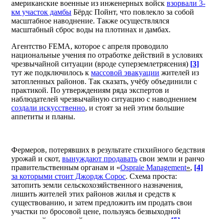
американские военные из инженерных войск
взорвали 3-
км участок дамбы
Бёрдс Пойнт, что повлекло за собой
масштабное наводнение. Также осуществлялся
масштабный сброс воды на плотинах и дамбах.
Агентство FEMA, которое с апреля проводило
национальные учения по отработке действий в условиях
чрезвычайной ситуации (вроде суперземлетрясения)
[3]
тут же подключилось к
массовой эвакуации
жителей из
затопленных районов. Так сказать, учёбу объединили с
практикой. По утверждениям ряда экспертов и
наблюдателей чрезвычайную ситуацию с наводнением
создали искусственно
, и стоят за ней этим большие
аппетиты и планы.
Фермеров, потерявших в результате стихийного бедствия
урожай и скот,
вынуждают продавать
свои земли и ранчо
правительственным органам и «
Ospraie Management
»
,
[4]
за которыми стоит Джордж Сорос
. Схема проста:
затопить земли сельскохозяйственного назначения,
лишить жителей этих районов жилья и средств к
существованию, и затем предложить им продать свои
участки по бросовой цене, пользуясь безвыходной