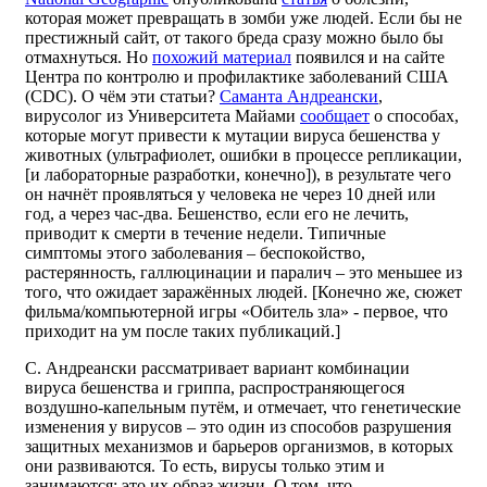
которая может превращать в зомби уже людей. Если бы не
престижный сайт, от такого бреда сразу можно было бы
отмахнуться. Но
похожий материал
появился и на сайте
Центра по контролю и профилактике заболеваний США
(CDC). О чём эти статьи?
Саманта Андреански
,
вирусолог из Университета Майами
сообщает
о способах,
которые могут привести к мутации вируса бешенства у
животных (ультрафиолет, ошибки в процессе репликации,
[и лабораторные разработки, конечно]), в результате чего
он начнёт проявляться у человека не через 10 дней или
год, а через час-два. Бешенство, если его не лечить,
приводит к смерти в течение недели. Типичные
симптомы этого заболевания – беспокойство,
растерянность, галлюцинации и паралич – это меньшее из
того, что ожидает заражённых людей. [Конечно же, сюжет
фильма/компьютерной игры «Обитель зла» - первое, что
приходит на ум после таких публикаций.]
С. Андреански рассматривает вариант комбинации
вируса бешенства и гриппа, распространяющегося
воздушно-капельным путём, и отмечает, что генетические
изменения у вирусов – это один из способов разрушения
защитных механизмов и барьеров организмов, в которых
они развиваются. То есть, вирусы только этим и
занимаются; это их образ жизни. О том, что