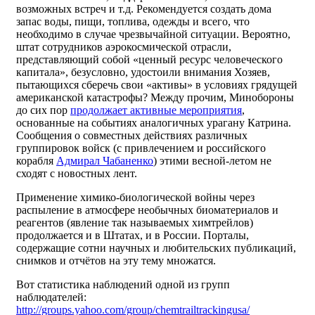
возможных встреч и т.д. Рекомендуется создать дома
запас воды, пищи, топлива, одежды и всего, что
необходимо в случае чрезвычайной ситуации. Вероятно,
штат сотрудников аэрокосмической отрасли,
представляющий собой «ценный ресурс человеческого
капитала», безусловно, удостоили внимания Хозяев,
пытающихся сберечь свои «активы» в условиях грядущей
американской катастрофы? Между прочим, Минобороны
до сих пор
продолжает активные мероприятия
,
основанные на событиях аналогичных урагану Катрина.
Сообщения о совместных действиях различных
группировок войск (с привлечением и российского
корабля
Адмирал Чабаненко
) этими весной-летом не
сходят с новостных лент.
Применение химико-биологической войны через
распыление в атмосфере необычных биоматериалов и
реагентов (явление так называемых химтрейлов)
продолжается и в Штатах, и в России. Порталы,
содержащие сотни научных и любительских публикаций,
снимков и отчётов на эту тему множатся.
Вот статистика наблюдений одной из групп
наблюдателей:
http://groups.yahoo.com/group/chemtrailtrackingusa/