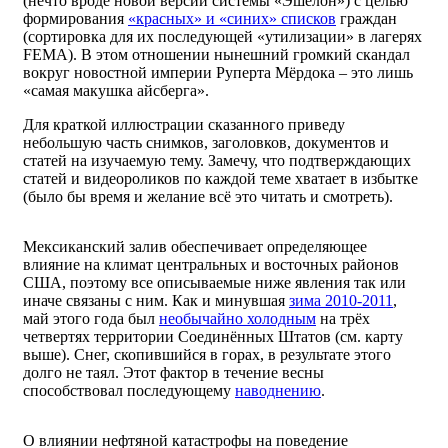
(нечто вроде новой версии системы «Эшелон») с целью
формирования
«красных» и «синих» списков
граждан
(сортировка для их последующей «утилизации» в лагерях
FEMA). В этом отношении нынешний громкий скандал
вокруг новостной империи Руперта Мёрдока – это лишь
«самая макушка айсберга».
Для краткой иллюстрации сказанного приведу
небольшую часть снимков, заголовков, документов и
статей на изучаемую тему. Замечу, что подтверждающих
статей и видеороликов по каждой теме хватает в избытке
(было бы время и желание всё это читать и смотреть).
Мексиканский залив обеспечивает определяющее
влияние на климат центральных и восточных районов
США, поэтому все описываемые ниже явления так или
иначе связаны с ним. Как и минувшая
зима 2010-2011
,
май этого года был
необычайно холодным
на трёх
четвертях территории Соединённых Штатов (см. карту
выше). Снег, скопившийся в горах, в результате этого
долго не таял. Этот фактор в течение весны
способствовал последующему
наводнению
.
О влиянии нефтяной катастрофы на поведение