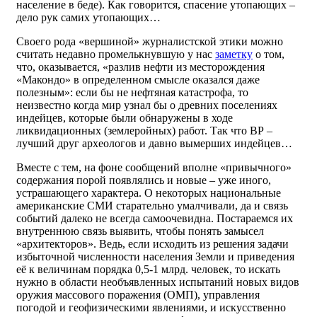
население в беде). Как говорится, спасение утопающих –
дело рук самих утопающих…
Своего рода «вершиной» журналистской этики можно
считать недавно промелькнувшую у нас
заметку
о том,
что, оказывается, «разлив нефти из месторождения
«Макондо» в определенном смысле оказался даже
полезным»: если бы не нефтяная катастрофа, то
неизвестно когда мир узнал бы о древних поселениях
индейцев, которые были обнаружены в ходе
ликвидационных (землеройных) работ. Так что ВР –
лучший друг археологов и давно вымерших индейцев…
Вместе с тем, на фоне сообщений вполне «привычного»
содержания порой появлялись и новые – уже иного,
устрашающего характера. О некоторых национальные
американские СМИ старательно умалчивали, да и связь
событий далеко не всегда самоочевидна. Постараемся их
внутреннюю связь выявить, чтобы понять замысел
«архитекторов». Ведь, если исходить из решения задачи
избыточной численности населения Земли и приведения
её к величинам порядка 0,5-1 млрд. человек, то искать
нужно в области необъявленных испытаний новых видов
оружия массового поражения (ОМП), управления
погодой и геофизическими явлениями, и искусственно