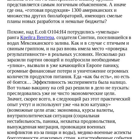
представляется самым логичным объяснением. А иначе
где она, «готовая продукция» 1300 американских и
множества других биолабораторий, имеющих смелые
планы новых разработок и немалые бюджеты?
Похоже, над E.coli O104:H4 потрудились «умельцы»
ранга
Крейга Вентера
, создателя Синтии, поселившейся в
водах Мексиканского залива. Как и в случае с птичьим и
свиным гриппом, и на раз вновь имела место «проверка
результативности» в реальных условиях. Несколько раз
заразили партии овощей и подбросили необходимые
«улики», вызвали в уже качающейся Европе панику,
огромные финансовые потери и уничтожение огромных
количеств продуктов питания. Еда «как бы есть», но есть
её боятся… Эффективность эксперимента была налицо.
Вот только вакцину на сей раз решили в дело не пускать:
преследовались уже не чисто экономические цели.
Значит, скорее всего, в следующий раз этот практический
опыт учтут и используют уже «на всю катушку»
(возможные цели атак: экономика, курсы валюты,
внутриполитическая ситуация (социальная
нестабильность, паника, нехватка продовольствия,
вынужденная миграция, провокация военных
конфликтов из-за пищи и воды), медико-военные аспекты
боеготовности атакуемых стран, катастрофичные события