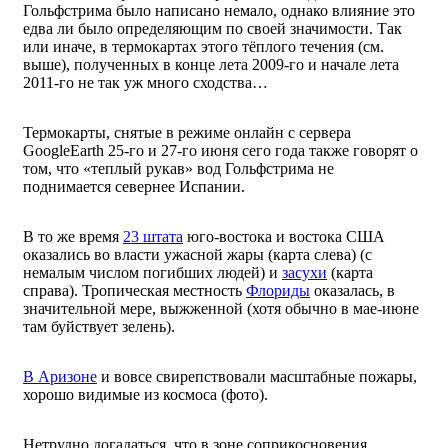
Гольфстрима было написано немало, однако влияние это
едва ли было определяющим по своей значимости. Так
или иначе, в термокартах этого тёплого течения (см.
выше), полученных в конце лета 2009-го и начале лета
2011-го не так уж много сходства…
Термокарты, снятые в режиме онлайн с сервера
GoogleEarth 25-го и 27-го июня сего года также говорят о
том, что «теплый рукав» вод Гольфстрима не
поднимается севернее Испании.
В то же время
23 штата
юго-востока и востока США
оказались во власти ужасной жары (карта слева) (с
немалым числом погибших людей) и
засухи
(карта
справа). Тропическая местность
Флориды
оказалась, в
значительной мере, выжженной (хотя обычно в мае-июне
там буйствует зелень).
В Аризоне
и вовсе свирепствовали масштабные пожары,
хорошо видимые из космоса (фото).
Нетрудно догадаться, что в зоне соприкосновения