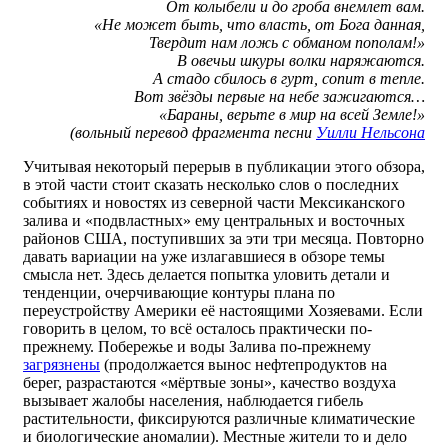
От колыбели и до гроба внемлет вам.
«Не может быть, что власть, от Бога данная,
Твердит нам ложь с обманом пополам!»
В овечьи шкуры волки наряжаются.
А стадо сбилось в гурт, сопит в тепле.
Вот звёзды первые на небе зажигаются…
«Бараны, верьте в мир на всей Земле!»
(вольный перевод фрагмента песни
Уилли Нельсона
Учитывая некоторый перерыв в публикации этого обзора,
в этой части стоит сказать несколько слов о последних
событиях и новостях из северной части Мексиканского
залива и «подвластных» ему центральных и восточных
районов США, поступивших за эти три месяца. Повторно
давать вариации на уже излагавшиеся в обзоре темы
смысла нет. Здесь делается попытка уловить детали и
тенденции, очерчивающие контуры плана по
переустройству Америки её настоящими Хозяевами. Если
говорить в целом, то всё осталось практически по-
прежнему. Побережье и воды Залива по-прежнему
загрязнены
(продолжается вынос нефтепродуктов на
берег, разрастаются «мёртвые зоны», качество воздуха
вызывает жалобы населения, наблюдается гибель
растительности, фиксируются различные климатические
и биологические аномалии). Местные жители то и дело