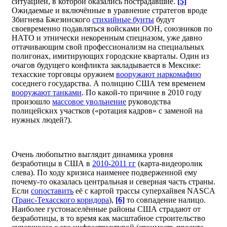
ситуацией, в которой оказались пострадавшие.
[5]
Ожидаемые и включённые в уравнение стратегов вроде
Збигнева Бжезинского
стихийные бунты
будут
своевременно подавляться войсками ООН, союзников по
НАТО и этнически некоренным спецназом, уже давно
оттачивающим свой профессионализм на специальных
полигонах, имитирующих городские кварталы. Один из
очагов будущего конфликта закладывается в Мексике:
техасские торговцы оружием
вооружают наркомафию
соседнего государства. А полицию США тем временем
вооружают танками
. По какой-то причине в 2010 году
произошло
массовое увольнение
руководства
полицейских участков («ротация кадров» с заменой на
нужных людей?).
Очень любопытно выглядит динамика уровня
безработицы в США в
2010-2011 гг
(карта-видеоролик
слева). По ходу кризиса наименее подверженной ему
почему-то оказалась центральная и северная часть страны.
Если
сопоставить
её с картой трассы суперхайвея NASCA
(
Транс-Техасского коридора
),
[6]
то совпадение налицо.
Наиболее густонаселённые районы США страдают от
безработицы, в то время как масштабное строительство