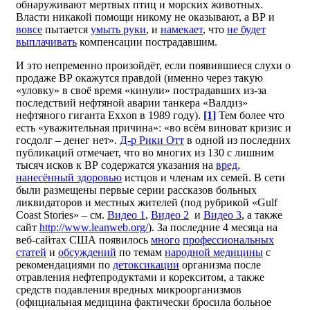
обнаруживают мертвых птиц и морских животных.
Власти никакой помощи никому не оказывают, а ВР и
вовсе
пытается
умыть руки
, и
намекает
, что
не будет
выплачивать
компенсации пострадавшим.
И это непременно произойдёт, если появившиеся слухи о
продаже ВР окажутся правдой (именно через такую
«уловку» в своё время «кинули» пострадавших из-за
последствий нефтяной аварии танкера «Валдиз»
нефтяного гиганта Exxon в 1989 году).
[1]
Тем более что
есть «уважительная причина»: «во всём виноват кризис и
госдолг – денег нет».
Д-р Рики Отт
в одной из последних
публикаций отмечает, что во многих из 130 с лишним
тысяч исков к ВР содержатся указания на
вред,
нанесённый здоровью
истцов и членам их семей. В сети
были размещены первые серии рассказов больных
ликвидаторов и местных жителей (под рубрикой «Gulf
Coast Stories» – см.
Видео 1
,
Видео 2
и
Видео 3
, а также
сайт
http://www.leanweb.org/
). За последние 4 месяца на
веб-сайтах США появилось
много
профессиональных
статей
и
обсуждений
по темам
народной медицины
с
рекомендациями по
детоксикации
организма после
отравления нефтепродуктами и корекситом, а также
средств подавления вредных микроорганизмов
(официальная медицина фактически бросила больное