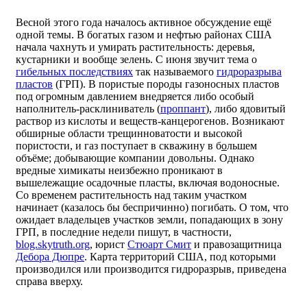
Весной этого года началось активное обсуждение ещё
одной темы. В богатых газом и нефтью районах США
начала чахнуть и умирать растительность: деревья,
кустарники и вообще зелень. С июня звучит тема о
гибельных последствиях
так называемого
гидроразрыва
пластов
(ГРП). В пористые породы газоносных пластов
под огромным давлением внедряется либо особый
наполнитель-расклиниватель (
проппант
), либо ядовитый
раствор из кислоты и веществ-канцерогенов. Возникают
обширные области трещинноватости и высокой
пористости, и газ поступает в скважину в б
о
льшем
объёме; добывающие компании довольны. Однако
вредные химикаты неизбежно проникают в
вышележащие осадочные пласты, включая водоносные.
Со временем растительность над таким участком
начинает (казалось бы беспричинно) погибать. О том, что
ожидает владельцев участков земли, попадающих в зону
ГРП, в последние недели пишут, в частности,
blog.skytruth.org
, юрист
Стюарт Смит
и правозащитница
Дебора Дюпре
. Карта территорий США, под которыми
производился или производится гидроразрыв, приведена
справа вверху.