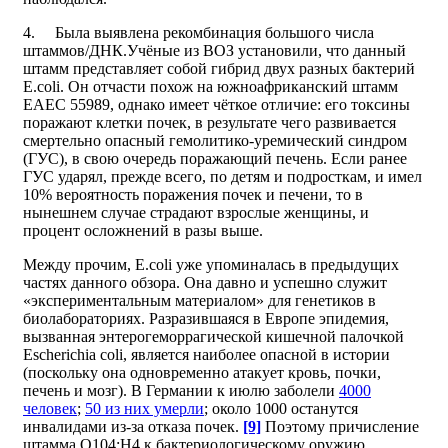
4. Была выявлена рекомбинация большого числа
штаммов/ДНК.Учёные из ВОЗ установили, что данный
штамм представляет собой гибрид двух разных бактерий
E.coli. Он отчасти похож на южноафриканский штамм
EAEC 55989, однако имеет чёткое отличие: его токсины
поражают клетки почек, в результате чего развивается
смертельно опасный гемолитико-уремический синдром
(ГУС), в свою очередь поражающий печень. Если ранее
ГУС ударял, прежде всего, по детям и подросткам, и имел
10% вероятность поражения почек и печени, то в
нынешнем случае страдают взрослые женщины, и
процент осложнений в разы выше.
Между прочим, E.coli уже упоминалась в предыдущих
частях данного обзора. Она давно и успешно служит
«экспериментальным материалом» для генетиков в
биолабораториях. Разразившаяся в Европе эпидемия,
вызванная энтерогеморрагической кишечной палочкой
Escherichia coli, является наиболее опасной в истории
(поскольку она одновременно атакует кровь, почки,
печень и мозг). В Германии к июлю заболели
4000
человек
;
50 из них умерли
; около 1000 останутся
инвалидами из-за отказа почек.
[9]
Поэтому причисление
штамма O104:H4 к бактериологическому оружию