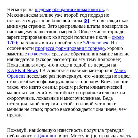
Несмотря на
щедрые
обещания климатологов
, в
Мексиканском заливе уже второй год подряд не
появляется ураганов большой силы.
[8]
Это выглядит как
минимум странно. Зато центральные штаты подверглись
настоящему нашествию смерчей. Общее число торнадо,
зарегистрированных ко второй половине июля –
около
1700
; на 5 июня в них погибли уже
520 человек
. На
особенности
процесса формирования торнадо
, хорошо
заметные
из космоса
сразу же обратили внимание многие
наблюдатели (вскоре рассмотрим эту тему подробнее).
Пока лишь замечу, что в ходе в одной из передач на
KARK 4 News
ТВ Арканзаса главный метеоролог
Майк
Фрэнсиз
несколько раз подчеркнул, что «никогда не видел
столь необычно формирующихся торнадо». Впечатление
такое, что некто сменил режим работы климатической
машины с явлений масштабных и продолжительных на
скоротечные, локальные и многочисленные. Ведь
потенциальной энергии в этой тепловой установке
меньше не стало; просто высвобождается она иначе, чем
прежде.
Пожалуй, наибольшую известность получила трагедия
небольшого
г. Джоплин
в шт. Миссури (центральная часть