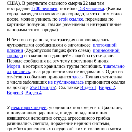
США). В результате сильного смерча 22 мая там
пострадали
1700 человек
, погибло
153 человека
. (Каким
город выглядел из космоса до торнадо, и что с ним стало
после, можно увидеть по
этой ссылке
, перемещая по
картинке ползунок; там же размещены и интерактивные
панорамы этого городка).
И без того страшная, эта трагедия сопровождалась
жутковатыми сообщениями о зигомикозе,
плотоядной
плесени
(Zygomycosis fungus; фото слева),
принесённой
торнадо
и заживо «съедающей» людей за сутки-двое.
Первые сообщения на эту тему поступили 6 июня.
Морги
, в которых хранились трупы погибших,
тщательно
охранялись
; тела родственникам не выдавались. Один из
отчётов о событиях приводится
здесь
. Точная статистика
о числе заболевших
не публиковалась
(приводится ссылка
на доктора
Уве Шмидта
). См. также
Видео 1
.
Видео 2
.
Видео 3
.
Видео 4
.
У
некоторых людей
, угодивших под смерч в г. Джоплин,
и получивших царапины, ввиду попадания в них
взявшегося непонятно откуда агрессивного грибка
развивались слепота, поражение нервной системы,
тромбоз кровеносных сосудов лёгких и головного мозга