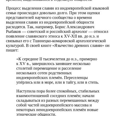
Процесс выделения славян из индоевропейской языковой
семьи происходил довольно долго. При этом оценки
представителей научного сообщества о времени
выделения славян из индоевропейской общности
расходятся. Так, например, Борис Александрович
Рыбаков — советский и российский археолог — относил
появление славянского этноса к XV-XII вв. до н.э. и
связывал его с Тшинецко-комаровской археологической
культурой. В своей книге «Язычество древних славян» он
пишет:
«К середине II тысячелетия до н.э., примерно
к XV в., завершилось занявшее несколько
столетий перемещение и расселение
нескольких сотен родственных
индоевропейских племён. Переселенцы
упёрлись или в море, или в тайгу, или в степь.
Наступила пора более спокойных, стабильных
взаимоотношений соседних племён; начали
складываться из pазных пеpемешанных междy
собой частей индоевpопейского массива и
некоторых неиндоевропейских племён новые
этнические общности.