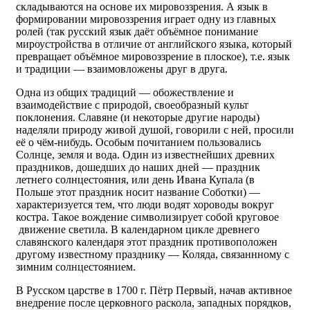
складываются на основе их мировоззрения. А язык в
формировании мировоззрения играет одну из главных
ролей (так русский язык даёт объёмное понимание
мироустройства в отличие от английского языка, который
превращает объёмное мировоззрение в плоское), т.е. язык
и традиции — взаимовложены друг в друга.
Одна из общих традиций — обожествление и
взаимодействие с природой, своеобразный культ
поклонения. Славяне (и некоторые другие народы)
наделяли природу живой душой, говорили с ней, просили
её о чём-нибудь. Особым почитанием пользовались
Солнце, земля и вода. Один из известнейших древних
праздников, дошедших до наших дней — праздник
летнего солнцестояния, или день Ивана Купала (в
Польше этот праздник носит название Соботки) —
характеризуется тем, что люди водят хороводы вокруг
костра. Такое вождение символизирует собой круговое
движение светила. В календарном цикле древнего
славянского календаря этот праздник противоположен
другому известному празднику — Коляда, связаннному с
зимним солнцестоянием.
В Русском царстве в 1700 г. Пётр Первый, начав активное
внедрение после церковного раскола, западных порядков,