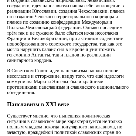
и создания славянских национальных независимых
государств, идея панславизма нашла себе воплощение в
реализации Югославии, создания Чехословакии, планов
по созданию Чешского территориального коридора и
планов по созданию конфедерации Междуморья и
Польско-Чехословацкой федерации. Однако последним
трём так и не суждено было сбыться из-за несогласия
Франции и Великобритании, при активном содействии
новообразованного советского государства, так как это
могло нарушить баланс сил в Европе и уничтожить
гегемонию Антанты, так и планов по реализации
санитарного кордона.
В Советском Союзе идеи панславизма нашли полное
несогласие и отторжение, ввиду того, что ещё идеологи
коммунизма Маркс и Энгельс были крайними
противниками панславизма и славянского национального
объединения.
Панславизм в ХХI веке
Существует мнение, что нынешняя политическая
ситуация в славянском мире характеризуется не только
полным упадком некогда популярного панславизма, но
зачастую, враждебной политикой славянских стран по