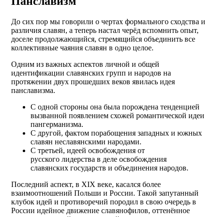
Панславизм
До сих пор мы говорили о чертах формального сходства и
различия славян, а теперь настал черёд вспомнить опыт,
доселе продолжающийся, стремящийся объединить все
коллективные чаяния славян в одно целое.
Одним из важных аспектов личной и общей
идентификации славянских групп и народов на
протяжении двух прошедших веков явилась идея
панславизма.
С одной стороны она была порождена тенденцией
вызванной появлением схожей романтической идеи
пангерманизма.
С другой, фактом порабощения западных и южных
славян неславянскими народами.
С третьей, идеей освобождения от
русского лидерства в деле освобождения
славянских государств и объединения народов.
Последний аспект, в ХIХ веке, касался более
взаимоотношений Польши и России. Такой запутанный
клубок идей и противоречий породил в свою очередь в
России идейное движение славянофилов, оттенённое