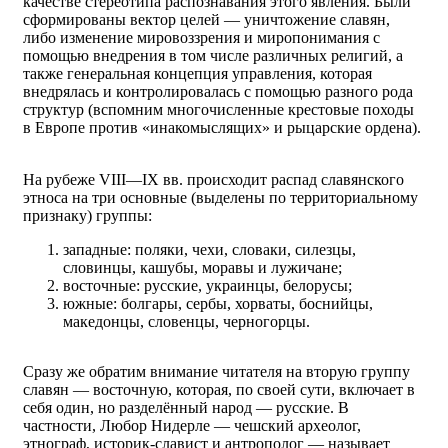
качестве стереотипа распознавания этого явления. Были
сформированы вектор целей — уничтожение славян,
либо изменение мировоззрения и миропонимания с
помощью внедрения в том числе различных религий, а
также генеральная концепция управления, которая
внедрялась и контролировалась с помощью разного рода
структур (вспомним многочисленные крестовые походы
в Европе против «инакомыслящих» и рыцарские ордена).
На рубеже VIII—IX вв. происходит распад славянского
этноса на три основные (выделены по территориальному
признаку) группы:
западные: поляки, чехи, словаки, силезцы,
словинцы, кашубы, моравы и лужичане;
восточные: русские, украинцы, белорусы;
южные: болгары, сербы, хорваты, боснийцы,
македонцы, словенцы, черногорцы.
Сразу же обратим внимание читателя на вторую группу
славян — восточную, которая, по своей сути, включает в
себя один, но разделённый народ — русские. В
частности, Любор Нидерле — чешский археолог,
этнограф, историк-славист и антрополог — называет