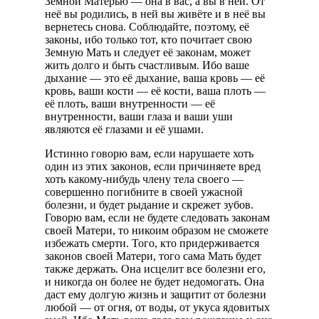
Земной Матерью — она в вас, а вы в ней. От
неё вы родились, в ней вы живёте и в неё вы
вернетесь снова. Соблюдайте, поэтому, её
законы, ибо только тот, кто почитает свою
Земную Мать и следует её законам, может
жить долго и быть счастливым. Ибо ваше
дыхание — это её дыхание, ваша кровь — её
кровь, ваши кости — её кости, ваша плоть —
её плоть, ваши внутренности — её
внутренности, ваши глаза и ваши уши
являются её глазами и её ушами.
Истинно говорю вам, если нарушаете хоть
один из этих законов, если причиняете вред
хоть какому-нибудь члену тела своего —
совершенно погибните в своей ужасной
болезни, и будет рыдание и скрежет зубов.
Говорю вам, если не будете следовать законам
своей Матери, то никоим образом не сможете
избежать смерти. Того, кто придерживается
законов своей Матери, того сама Мать будет
также держать. Она исцелит все болезни его,
и никогда он более не будет недомогать. Она
даст ему долгую жизнь и защитит от болезни
любой — от огня, от воды, от укуса ядовитых