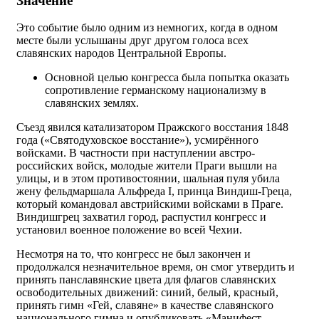
Значение
Это событие было одним из немногих, когда в одном
месте были услышаны друг другом голоса всех
славянских народов Центральной Европы.
Основной целью конгресса была попытка оказать
сопротивление германскому национализму в
славянских землях.
Съезд явился катализатором Пражского восстания 1848
года («Святодуховское восстание»), усмирённого
войсками. В частности при наступлении австро-
российских войск, молодые жители Праги вышли на
улицы, и в этом противостоянии, шальная пуля убила
жену фельдмаршала Альфреда I, принца Виндиш-Греца,
который командовал австрийскими войсками в Праге.
Виндишгрец захватил город, распустил конгресс и
установил военное положение во всей Чехии.
Несмотря на то, что конгресс не был закончен и
продолжался незначительное время, он смог утвердить и
принять панславянские цвета для флагов славянских
освободительных движений: синий, белый, красный,
принять гимн «Гей, славяне» в качестве славянского
национального гимна и опубликовать «Манифест