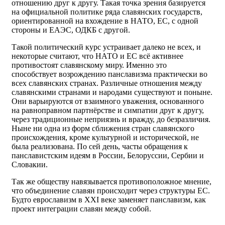
отношению друг к другу. Такая точка зрения базируется
на официальной политике ряда славянских государств,
ориентированной на вхождение в НАТО, ЕС, с одной
стороны и ЕАЭС, ОДКБ с другой.
Такой политический курс устраивает далеко не всех, и
некоторые считают, что НАТО и ЕС всё активнее
противостоят славянскому миру. Именно это
способствует возрождению панславизма практически во
всех славянских странах. Различные отношения между
славянскими странами и народами существуют и поныне.
Они варьируются от взаимного уважения, основанного
на равноправном партнёрстве и симпатии друг к другу,
через традиционные неприязнь и вражду, до безразличия.
Ныне ни одна из форм сближения стран славянского
происхождения, кроме культурной и исторической, не
была реализована. По сей день, часты обращения к
панславистским идеям в России, Белоруссии, Сербии и
Словакии.
Так же обществу навязывается противоположное мнение,
что объединение славян происходит через структуры ЕС.
Будто еврославизм в XXI веке заменяет панславизм, как
проект интеграции славян между собой.