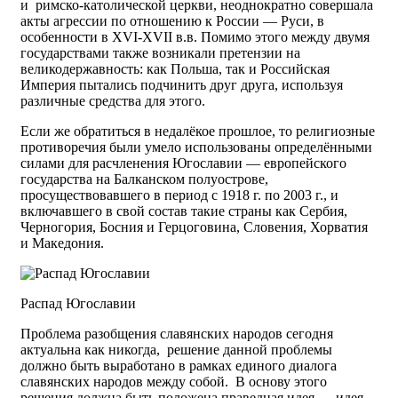
и римско-католической церкви, неоднократно совершала
акты агрессии по отношению к России — Руси, в
особенности в XVI-XVII в.в. Помимо этого между двумя
государствами также возникали претензии на
великодержавность: как Польша, так и Российская
Империя пытались подчинить друг друга, используя
различные средства для этого.
Если же обратиться в недалёкое прошлое, то религиозные
противоречия были умело использованы определёнными
силами для расчленения Югославии — европейского
государства на Балканском полуострове,
просуществовавшего в период с 1918 г. по 2003 г., и
включавшего в свой состав такие страны как Сербия,
Черногория, Босния и Герцоговина, Словения, Хорватия
и Македония.
Распад Югославии
Проблема разобщения славянских народов сегодня
актуальна как никогда, решение данной проблемы
должно быть выработано в рамках единого диалога
славянских народов между собой. В основу этого
решения должна быть положена праведная идея — идея