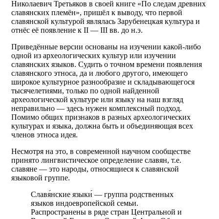
Николаевич Третьяков в своей книге «По следам древних
славянских племён», пришёл к выводу, что первой
славянской культурой являлась Зарубенецкая культура и
отнёс её появление к II — III вв. до н.э.
Приведённые версии основаны на изучении какой-либо
одной из археологических культур или изучении
славянских языков. Судить о точном времени появления
славянского этноса, да и любого другого, имеющего
широкое культурное разнообразие и складывающегося
тысячелетиями, только по одной найденной
археологической культуре или языку на наш взгляд
неправильно — здесь нужен комплексный подход.
Помимо общих признаков в разных археологических
культурах и языка, должна быть и объединяющая всех
членов этноса идея.
Несмотря на это, в современной научном сообществе
принято лингвистическое определение славян, т.е.
славяне — это народы, относящиеся к славянской
языковой группе.
Славя́нские языки́ — группа родственных
языков индоевропейской семьи.
Распространены в ряде стран Центральной и