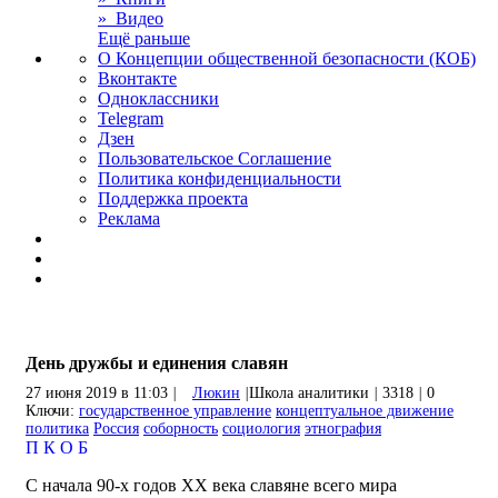
» Видео
Ещё раньше
О Концепции общественной безопасности (КОБ)
Вконтакте
Одноклассники
Telegram
Дзен
Пользовательское Соглашение
Политика конфиденциальности
Поддержка проекта
Реклама
День дружбы и единения славян
27 июня 2019 в 11:03
|
Люкин
|
Школа аналитики
|
3318
|
0
Ключи:
государственное управление
концептуальное движение
политика
Россия
соборность
социология
этнография
П
К
О
Б
С начала 90-х годов XX века славяне всего мира