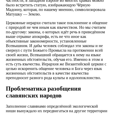
частности, в Западной Европе во многих храмах можно
было встретить статую, изображающую Чёрную
Мадонну, которая, по нашему мнению, символизировала
Матушку — Землю.
Церковные иерархи считали такое поклонение и общение
с природой не чем иным как язычеством. Но мы считаем
по-другому: законы, о которых идёт речь в приведённом
выше отрывке апокрифа, есть не что иное как
объективные закономерности, установленные
Всевышним. И дабы человек соблюдал эти законы и не
свернул с пути Божьего Промысла на протяжении всей
своей жизни, Всевышний обращается к нему на языке
жизненных обстоятельств, обучая его. Именно в этом и
есть суть язычества. Иерархия же Византийской церкви с
целью искоренить общение человека и Бога через язык
жизненных обстоятельств в качестве язычества
преподносит разного рода культы и идолопоклонство.
Проблематика разобщения
славянских народов
Заполнение славянами определённой экологической
ниши вынуждало их передвигаться на другие территории