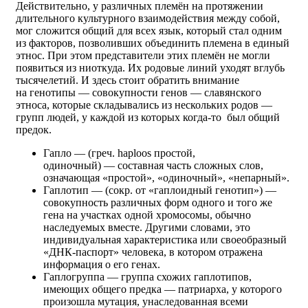
Действительно, у различных племён на протяжении
длительного культурного взаимодействия между собой,
мог сложится общий для всех язык, который стал одним
из факторов, позволивших объединить племена в единый
этнос. При этом представители этих племён не могли
появиться из ниоткуда. Их родовые линий уходят вглубь
тысячелетий. И здесь стоит обратить внимание
на генотипы — совокупности генов — славянского
этноса, которые складывались из нескольких родов —
групп людей, у каждой из которых когда-то был общий
предок.
Гапло — (греч. haploos простой,
одиночный) — составная часть сложных слов,
означающая «простой», «одиночный», «непарный».
Гаплотип — (сокр. от «гаплоидный генотип») —
совокупность различных форм одного и того же
гена на участках одной хромосомы, обычно
наследуемых вместе. Другими словами, это
индивидуальная характеристика или своеобразный
«ДНК-паспорт» человека, в котором отражена
информация о его генах.
Гаплогруппа — группа схожих гаплотипов,
имеющих общего предка — патриарха, у которого
произошла мутация, унаследованная всеми