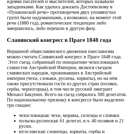
идеями писателей и мыслителей, которых называли
западниками. Как удалось доказать Достоевскому в
«Пушкинской речи» противоречия двух упомянутых
групп были надуманными, а возможно, на момент этой
речи (1880 год), романтические тенденции либо
завершились, либо перешли в другую фазу.
Славянский конгресс в Праге 1848 года
Вершиной общеславянского движения панславизма
можно считать Славянский конгресс в Праге 1848 года.
Этот съезд, собранный по инициативе чехословацких
славистов Австрийской Империи, являлся съездом
славянских народов, проживавших в Австрийской
империи (чехи, словаки, русины, хорваты), но на нём
также присутствовали гости из других стран (поляки,
сербы, черногорцы), в том числе русский эмигрант
Михаил Бакунин. Всего на съезд собралось 300 делегатов.
По национальному признаку в конгрессе было выделено
три секции:
чехословацкая: чехи, моравы, силезцы и словаки
польско-русинская: 61 делегат, в.ч. 40 поляков и 21
русин.
югославская: словенцы, хорваты, сербы и