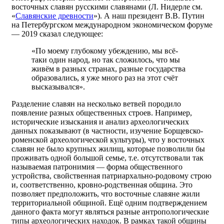
восточных славян русскими славянами (Л. Нидерле см.
«
Славянские древности
»). А наш президент В.В. Путин
на Петербургском международном экономическом форуме
— 2019 сказал следующее:
«По моему глубокому убеждению, мы всё-
таки один народ, но так сложилось, что мы
живём в разных странах, разные государства
образовались, я уже много раз на этот счёт
высказывался».
Разделение славян на несколько ветвей породило
появление разных общественных строев. Например,
исторические изыскания и анализ археологических
данных показывают (в частности, изучение Борщевско-
роменской археологической культуры), что у восточных
славян не было крупных жилищ, которые позволили бы
проживать одной большой семье, т.е. отсутствовали так
называемая патронимия — форма общественного
устройства, свойственная патриархально-родовому строю
и, соответственно, кровно-родственная община. Это
позволяет предположить, что восточные славяне жили
территориальной общиной. Ещё одним подтверждением
данного факта могут являться разные антропологические
типы археологических находок. В рамках такой общины