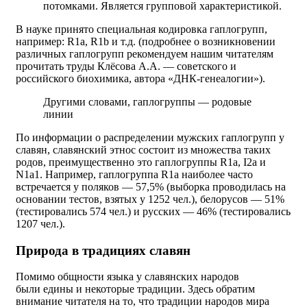
потомками. Является групповой характеристикой.
В науке принято специальная кодировка гаплогрупп,
например: R1a, R1b и т.д. (подробнее о возникновении
различных гаплогрупп рекомендуем нашим читателям
прочитать труды Клёсова А.А. — советского и
российского биохимика, автора «ДНК-генеалогии»).
Другими словами, гаплогруппы — родовые
линии
По информации о распределении мужских гаплогрупп у
славян, славянский этнос состоит из множества таких
родов, преимущественно это гаплогруппы R1a, I2a и
N1a1. Например, гаплогруппа R1a наиболее часто
встречается у поляков — 57,5% (выборка проводилась на
основании тестов, взятых у 1252 чел.), белорусов — 51%
(тестировались 574 чел.) и русских — 46% (тестировались
1207 чел.).
Природа в традициях славян
Помимо общности языка у славянских народов
были едины и некоторые традиции. Здесь обратим
внимание читателя на то, что традиции народов мира