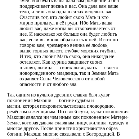
змей. Ибо Мать ваша дала вам рождение и она
поддерживает жизнь в вас. Она дала вам ваше
тело, и лишь она одна в силах исцелить вас.
Счастлив тот, кто любит свою Мать и кто
мирно прильнул к её груди. Ибо Мать ваша
любит вас, даже когда вы отворачиваетесь от
нее. И насколько же больше она будет любить
вас, если вы вновь обратитесь к ней. Истинно
говорю вам, чрезмерно велика её любовь,
выше горных высот, глубже морских глубин.
И тех, кто любит Мать свою, она никогда не
оставляет. Как курица защищает своих
цыплят, львица — своих львят, мать — своего
новорожденного младенца, так и Земная Мать
охраняет Сына Человеческого от любой
опасности и от любого зла.
Так одним из культов древних славян был культ
поклонения Макоши — богине судьбы и
магии, которая покровительствовала плодородию,
ремёслам и женщинам. По своей сути, культ поклонения
Макоши являлся ни чем иным как поклонением Матери-
Земле, которая давала славянам пищу, жилища, одежду и
многое другое. После принятия христианства образ
богини Макоши многие связывали с Богородицей. В