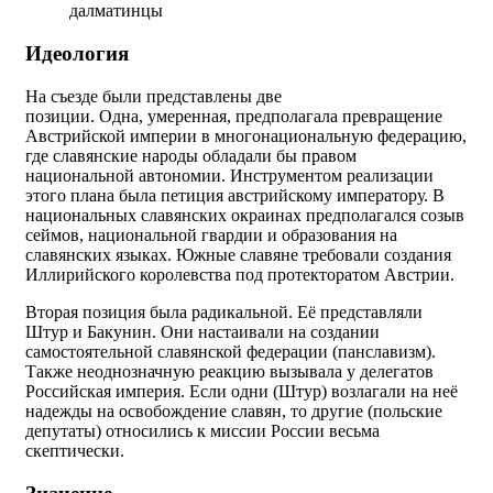
далматинцы
Идеология
На съезде были представлены две
позиции. Одна, умеренная, предполагала превращение
Австрийской империи в многонациональную федерацию,
где славянские народы обладали бы правом
национальной автономии. Инструментом реализации
этого плана была петиция австрийскому императору. В
национальных славянских окраинах предполагался созыв
сеймов, национальной гвардии и образования на
славянских языках. Южные славяне требовали создания
Иллирийского королевства под протекторатом Австрии.
Вторая позиция была радикальной. Её представляли
Штур и Бакунин. Они настаивали на создании
самостоятельной славянской федерации (панславизм).
Также неоднозначную реакцию вызывала у делегатов
Российская империя. Если одни (Штур) возлагали на неё
надежды на освобождение славян, то другие (польские
депутаты) относились к миссии России весьма
скептически.