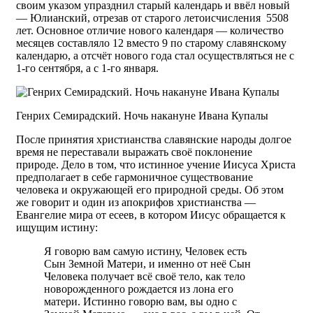
своим указом упразднил старый календарь и ввёл новый
— Юлианский, отрезав от старого летоисчисления 5508
лет. Основное отличие нового календаря — количество
месяцев составляло 12 вместо 9 по старому славянскому
календарю, а отсчёт нового года стал осуществляться не с
1-го сентября, а с 1-го января.
Генрих Семирадский. Ночь накануне Ивана Купалы
После принятия христианства славянские народы долгое
время не переставали выражать своё поклонение
природе. Дело в том, что истинное учение Иисуса Христа
предполагает в себе гармоничное существование
человека и окружающей его природной среды. Об этом
же говорит и один из апокрифов христианства —
Евангелие мира от есеев, в котором Иисус обращается к
ищущим истину:
Я говорю вам самую истину, Человек есть
Сын Земной Матери, и именно от неё Сын
Человека получает всё своё тело, как тело
новорожденного рождается из лона его
матери. Истинно говорю вам, вы одно с