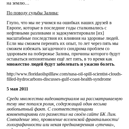
на землю…
По поводу судьбы Залива:
Глупо, что мы не учимся на ошибках наших друзей в
Европе, которые в последние годы сталкивались с
нефтяными разливами и задокументировали [их]
масштабные последствия их влияния на здоровье людей.
Если мы сможем перенять их опыт, то лет через пять мы
сможем избежать загадочного синдрома проблем со
здоровьем на побережье Залива, причины которого будут
оставаться непонятными ещё лет пять, в то время как
множество людей будут заболевать и ужасно болеть
.
http://www.floridaoilspilllaw.com/nasa-oil-spill-scientist-clouds-
filled-hydrocarbons-discusses-gulf-coast-health-syndrome
5 мая 2011
Среди множества видеоматериалов на рассматриваемую
тему мне попался ролик, содержащий один весьма
любопытный факт. С соответствующими
комментариями его разместил на своём сайте БК Лим.
Совпадение это, проявление вселенской фрактальности/
голографичности или некая преднамеренная «утечка»,