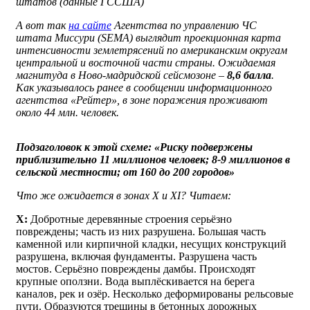
штатов (данные ГССША)
А вот так
на сайте
Агентства по управлению ЧС
штата Миссури (SEMA) выглядит проекционная карта
интенсивности землетрясений по американским округам
центральной и восточной части страны. Ожидаемая
магнитуда в Ново-мадридской сейсмозоне –
8,6 балла
.
Как указывалось ранее в сообщении информационного
агентства «Рейтер», в зоне поражения проживают
около 44 млн. человек.
Подзаголовок к этой схеме: «Риску подвержены
приблизительно 11 миллионов человек; 8-9 миллионов в
сельской местности; от 160 до 200 городов»
Что же ожидается в зонах X и XI? Читаем:
X
:
Добротные деревянные строения серьёзно
повреждены; часть из них разрушена. Большая часть
каменной или кирпичной кладки, несущих конструкций
разрушена, включая фундаменты. Разрушена часть
мостов. Серьёзно повреждены дамбы. Происходят
крупные оползни. Вода выплёскивается на берега
каналов, рек и озёр. Несколько деформированы рельсовые
пути. Образуются трещины в бетонных дорожных