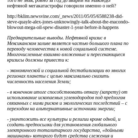
того не зная, ровно за год до аварии на Макондо/
нефтяной мегакатастрофы говорили именно о ней?
http://bklim.newsvine.com/_news/2011/05/05/6588238-did-
steve-quayle-alex-jones-unknowingly-talk-about-the-macondo-
blowout-mega-oil-spew-disaster-1-year-before-it-happens
Предварительные выводы. Нефтяной кризис в
Мексиканском заливе является частью большого плана по
переводу человечества к новой социальной системе.
Многочисленные взаимно вложенные и пересекающиеся
кризисы должны привести к:
- экономической и социальной дестабилизации во многих
регионах планеты с целью максимально снизить
численность населения Земли;
- в конечном итоге способствовать отказу (запрету) от
использование ископаемых углеводородов под предлогом
связанных с ними рисков и экологических последствий – с
переходом на альтернативные источники энергии;
- уничтожить все культуры и религии кроме одной, и
создать предпосылки для установления глобального
электронного тоталитарного государства, «дойными
машинами» которого будут средства слежения и