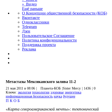
» Видео
Ещё раньше
О Концепции общественной безопасности (КОБ)
Вконтакте
Одноклассники
Telegram
Дзен
Пользовательское Соглашение
Политика конфиденциальности
Поддержка проекта
Реклама
Метастазы Мексиканского залива 11-2
21 мая 2011 в 08:06
|
Планета-КОБ
|
Sister Mercy
|
1436
|
0
Ключи:
экология
технологии
здоровье
энергетика
информационная безопасность
наука
будущее
П
К
О
Б
«Карта североамериканской мечты»: тектонический