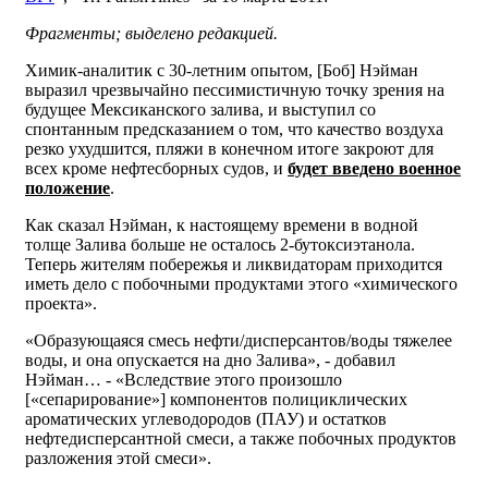
Фрагменты; выделено редакцией.
Химик-аналитик с 30-летним опытом, [Боб] Нэйман
выразил чрезвычайно пессимистичную точку зрения на
будущее Мексиканского залива, и выступил со
спонтанным предсказанием о том, что качество воздуха
резко ухудшится, пляжи в конечном итоге закроют для
всех кроме нефтесборных судов, и
будет введено военное
положение
.
Как сказал Нэйман, к настоящему времени в водной
толще Залива больше не осталось 2-бутоксиэтанола.
Теперь жителям побережья и ликвидаторам приходится
иметь дело с побочными продуктами этого «химического
проекта».
«Образующаяся смесь нефти/дисперсантов/воды тяжелее
воды, и она опускается на дно Залива», - добавил
Нэйман… - «Вследствие этого произошло
[«сепарирование»] компонентов полициклических
ароматических углеводородов (ПАУ) и остатков
нефтедисперсантной смеси, а также побочных продуктов
разложения этой смеси».