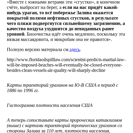
«Вместе с южными ветрами эти «сгустки», в конечном
счёте, выбросит на берег, а
если на нас придёт какой-
нибудь ураган, то всё побережье Залива окажется
покрытой полями нефтяных сгустков, в результате
чего пляжи подвергнутся сильнейшему загрязнению, а
качество воздуха ухудшится до невиданных ранее
уровней
. Биоочистка идёт очень медленно, поскольку эта
вязкая массаядовита, и микробам она не нравится».
Полную версию материала см.
здесь
.
http://www.floridaoilspilllaw.com/scientist-predicts-martial-law-
will-be-imposed-beaches-will-eventually-be-closed-everyone-
besides-clean-vessels-air-quality-will-sharply-decline
Карты траекторий ураганов на Ю-В США в период с
1886 по 1996 гг.
Гистограмма плотности населения США
А теперь сопоставьте карты пророческих катаклизмов
(выше) с картами траекторий тропических ураганов со
стороны Залива за 110 лет, плотности населения,