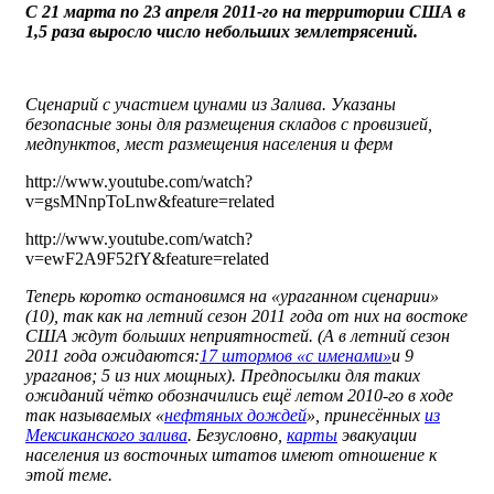
С 21 марта по 23 апреля 2011-го на территории США в
1,5 раза выросло число небольших землетрясений.
Сценарий с участием цунами из Залива. Указаны
безопасные зоны для размещения складов с провизией,
медпунктов, мест размещения населения и ферм
http://www.youtube.com/watch?
v=gsMNnpToLnw&feature=related
http://www.youtube.com/watch?
v=ewF2A9F52fY&feature=related
Теперь коротко остановимся на «ураганном сценарии»
(10), так как на летний сезон 2011 года от них на востоке
США ждут больших неприятностей. (А в летний сезон
2011 года ожидаются:
17 штормов «с именами»
и 9
ураганов; 5 из них мощных).
Предпосылки для таких
ожиданий чётко обозначились ещё летом 2010-го в ходе
так называемых «
нефтяных дождей
», принесённых
из
Мексиканского залива
. Безусловно,
карты
эвакуации
населения из восточных штатов имеют отношение к
этой теме.