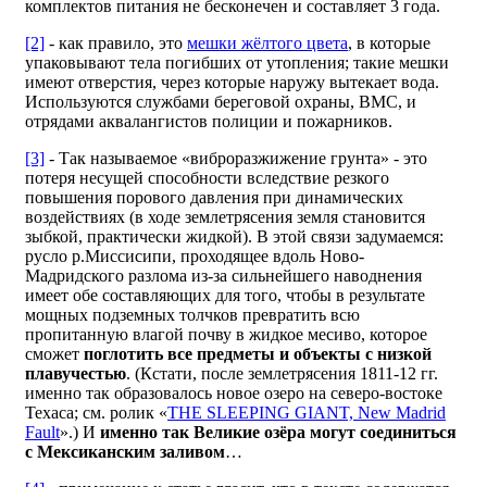
комплектов питания не бесконечен и составляет 3 года.
[2]
- как правило, это
мешки жёлтого цвета
, в которые
упаковывают тела погибших от утопления; такие мешки
имеют отверстия, через которые наружу вытекает вода.
Используются службами береговой охраны, ВМС, и
отрядами аквалангистов полиции и пожарников.
[3]
- Так называемое «виброразжижение грунта» - это
потеря несущей способности вследствие резкого
повышения порового давления при динамических
воздействиях (в ходе землетрясения земля становится
зыбкой, практически жидкой). В этой связи задумаемся:
русло р.Миссисипи, проходящее вдоль Ново-
Мадридского разлома из-за сильнейшего наводнения
имеет обе составляющих для того, чтобы в результате
мощных подземных толчков превратить всю
пропитанную влагой почву в жидкое месиво, которое
сможет
поглотить все предметы и объекты с низкой
плавучестью
. (Кстати, после землетрясения 1811-12 гг.
именно так образовалось новое озеро на северо-востоке
Техаса; см. ролик «
THE SLEEPING GIANT, New Madrid
Fault
».) И
именно так Великие озёра могут соединиться
с Мексиканским заливом
…