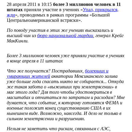
28 апреля 2011 в 10:15
более 3 миллионов человек в 11
штатах
приняли участие в учениях «
Упал, прикрылся,
жди
», проводимых в рамках программы «Большой
Центральноамериканской встряски».
По поводу участия в этих же учениях высказались и
высший чин из
бюро национальной гвардии
, генерал Крейг
МакКинли.
Более 3 миллионов человек уже приняли участие в учениях
в конце апреля в 11 штатах
Что же получается? Пострадавших,
болеющих и
умирающих жителей
акватории Мексиканского залива
уже больше года спасать никто не собирается... Откуда
же такая забота о «выживших при землетрясении» в
мае этого года? Для того чтобы удостовериться в
масштабах и отчитаться по затратам и расходам? Мне
думается, что событие, к которому готовятся ФЕМА и
военные положит конец существованию США в их
нынешнем виде. Возможно, навсегда. И дело не только в
сильном землетрясении и разрушениях.
Нельзя не заметить что рискам, связанным с АЭС,