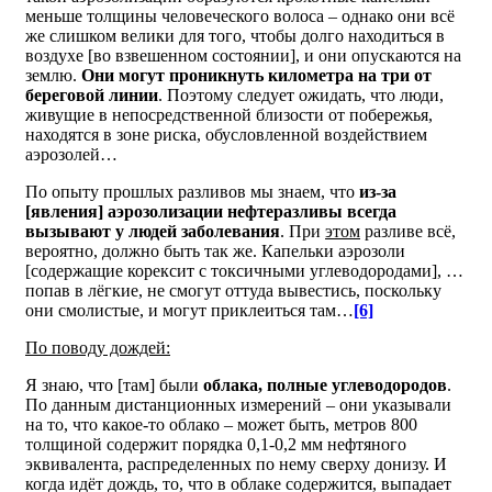
меньше толщины человеческого волоса – однако они всё
же слишком велики для того, чтобы долго находиться в
воздухе [во взвешенном состоянии], и они опускаются на
землю.
Они могут проникнуть километра на три от
береговой линии
. Поэтому следует ожидать, что люди,
живущие в непосредственной близости от побережья,
находятся в зоне риска, обусловленной воздействием
аэрозолей…
По опыту прошлых разливов мы знаем, что
из-за
[явления] аэрозолизации нефтеразливы всегда
вызывают у людей заболевания
. При
этом
разливе всё,
вероятно, должно быть так же. Капельки аэрозоли
[содержащие корексит с токсичными углеводородами], …
попав в лёгкие, не смогут оттуда вывестись, поскольку
они смолистые, и могут приклеиться там…
[6]
По поводу дождей:
Я знаю, что [там] были
облака, полные углеводородов
.
По данным дистанционных измерений – они указывали
на то, что какое-то облако – может быть, метров 800
толщиной содержит порядка 0,1-0,2 мм нефтяного
эквивалента, распределенных по нему сверху донизу. И
когда идёт дождь, то, что в облаке содержится, выпадает