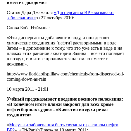
вместе с дождями»
Статья Дара Джамаиля
«Дисперсанты ВР «вызывают
заболевания»»
за 27 октября 2010:
Слова Боба Нэймана:
«Эти дисперсанты добавляют в воду, и они делают
химические соединения [нефти] растворимыми в воде.
Затем – в дополнение к тому, что это уже есть в воде и на
пляжах этих районов акватории Залива – всё это попадает
в воздух, и в итоге проливается на землю вместе с
дождями».
http://www.floridaoilspilllaw.com/chemicals-from-dispersed-oil-
coming-down-as-rain
10 марта 2011 - 21:01
Учёный предсказывает введение военного положения:
«В конечном итоге пляжи закроют для всех кроме
нефтесборных судов» - «Качество воздуха резко
ухудшится»
«
Могут ли заболевания быть связаны с разливом нефти
ВР?
», «Tri-ParishTimes» за 10 марта 2011: