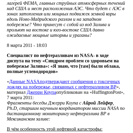
лагерей ФЕМА, главных струйных атмосферных течений
над США и мест расположения АЭС. Что будет с АЭС в
зонах затопления или мощных подвижек земной коры
вдоль Ново-Мадридского разлом и на западном
побережье? Что принесут с собой из вод Залива и
прольют на востоке и юго-востоке США давно
ожидаемые мощные штормы и ураганы?
8 марта 2011 - 18:03
Специалист по нефтеразливам из
NASA
- в ходе
диспута на тему «Синдром проблем со здоровьем на
побережье Залива»: «Я знаю, что [там] были облака,
полные углеводородов»
«
Данные NASAподтверждают сообщения о токсичных
дождях на побережье, связанных с нефтеразливом ВР
»,
материал
Джерри Коупа
опубликован на «HuffingtonPost»,
7 марта 2011:
Фрагменты беседы Джерри Коупа с
Айрой Лейфер
,
Ph
.
D
, старшим научным координатором миссии NASA по
дистанционному мониторингу нефтеразлива ВР в
Мексиканском заливе:
В чём особенность этой нефтяной катастрофы: