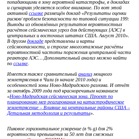
попадающими в зону вероятной катастрофы, в докладах
и сценариях уделяется особое внимание. По вот этой
активной
ссылке
размещён доклад «Результаты оценки
рисков/ проблем безопасности по типовой ситуации 199:
Выводы из обновлённых результатов вероятностных
расчётов сейсмических угроз для действующих [АЭС] в
центральных и восточных штатах США. Август 2010».
В другом
докладе
представлены и карты
сейсмоопасности, и строгие многоэтажные расчёты
вероятностной частоты поражения центральной части
реактора АЭС… Дополнительный анализ можно найти
по
ссылке
.
Имеется также сравнительный
анализ
мощного
землетрясения в Чили (в
начале 2010 года) и
особенностей зоны Ново-Мадридского разлома. И отчёт
за октябрь 2009 года под красноречивым названием
«
Ново-Мадридская сейсмическая зона. Проект по
планированию мер реагирования на катастрофическое
землетрясение – Влияние на центральные районы США –
Детальная методология и результаты
».
Пиковое горизонтальное ускорение (в %
g
) для 2%
вероятности превышения за 50 лет для смежных