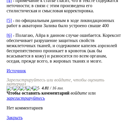
[4]
- примечание к статье гласит, что в тексте содержатся
неточности; в связи с этим произведена его
стилистическая и смысловая корректировка.
[5]
- по официальным данным в ходе ликвидационных
работ в акватории Залива было устроено свыше 400
[6]
- Полагаю, Айра в данном случае ошибается. Корексит
обеспечивает разрушение защитных свойств
межклеточных тканей, и содержимое капелек аэрозолей
беспрепятственно проникает в кровоток (как бы
всасывается в кожу) и разносится по всем органам,
оседая, прежде всего, в жировых тканях и мозге.
Источник
Зарегистрируйтесь или войдите, чтобы оценить
материал
4.81
/
16
гол.
Чтобы оставить комментарий
войдите
или
зарегистрируйтесь
Нет комментариев
Закрыть