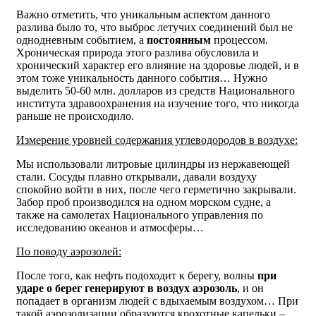
Важно отметить, что уникальным аспектом данного
разлива было то, что выброс летучих соединений был не
однодневным событием, а
постоянным
процессом.
Хроническая природа этого разлива обусловила и
хронический характер его влияние на здоровье людей, и в
этом тоже уникальность данного события… Нужно
выделить 50-60 млн. долларов из средств Национального
института здравоохранения на изучение того, что никогда
раньше не происходило.
Измерение уровней содержания углеводородов в воздухе:
Мы использовали литровые цилиндры из нержавеющей
стали. Сосуды плавно открывали, давали воздуху
спокойно войти в них, после чего герметично закрывали.
Забор проб производился на одном морском судне, а
также на самолетах Национального управления по
исследованию океанов и атмосферы…
По поводу аэрозолей:
После того, как нефть подоходит к берегу, волны
при
ударе о берег генерируют в воздух аэрозоль
, и он
попадает в организм людей с вдыхаемым воздухом… При
такой аэрозолизации образуются крохотные капельки –