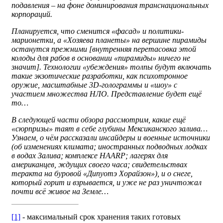
подавления – на фоне доминирования транснациональных
корпораций.
Планируется, что сменится «фасад» и политики-
марионетки, а «Хозяева планеты» на вершине пирамиды
останутся прежними [внутренняя перетасовка этой
колоды для рабов в основании «пирамиды» ничего не
значит]. Технологии «убеждения» толпы будут включать
такие экзотические разработки, как психотронное
оружие, масштабные 3D-голограммы и «шоу» с
участием множества НЛО. Представление будет ещё
то…
В следующей части обзора рассмотрим, какие ещё
«сюрпризы» таят в себе глубины Мексиканского залива…
Узнаем, о чём рассказали инсайдеры и военные источники
(об изменениях климата; иностранных подводных лодках
в водах Залива; комплексе HAARP; лагерях для
американцев, ждущих своего часа; свидетельствах
теракта на буровой «Дипуотэ Хорайзон»), и о снеге,
который горит и взрывается, и уже не раз уничтожал
почти всё живое на Земле…
[1]
- максимальный срок хранения таких готовых