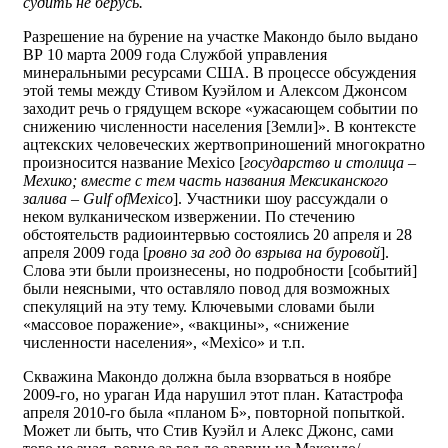
судить не берусь.
Разрешение на бурение на участке Макондо было выдано
ВР 10 марта 2009 года Службой управления
минеральными ресурсами США. В процессе обсуждения
этой темы между Стивом Куэйлом и Алексом Джонсом
заходит речь о грядущем вскоре «ужасающем событии по
снижению численности населения [Земли]». В контексте
ацтекских человеческих жертвоприношений многократно
произносится название Mexico [
государство и столица –
Мехико; вместе с тем часть названия Мексиканского
залива – Gulf
of
Mexico
]. Участники шоу рассуждали о
неком вулканическом извержении. По стечению
обстоятельств радиоинтервью состоялись 20 апреля и 28
апреля 2009 года [
ровно за год до взрыва на буровой
].
Слова эти были произнесены, но подробности [событий]
были неясными, что оставляло повод для возможных
спекуляций на эту тему. Ключевыми словами были
«массовое поражение», «вакцины», «снижение
численности населения», «Mexico» и т.п.
Скважина Макондо должна была взорваться в ноябре
2009-го, но ураган Ида нарушил этот план. Катастрофа
апреля 2010-го была «планом Б», повторной попыткой.
Может ли быть, что Стив Куэйл и Алекс Джонс, сами