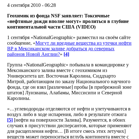
4 сентября 2010 - 06:28
Геохимик из фонда NSF заявляет: Токсичные
«нефтяные дожди вполне могут» пролиться в глубине
континентальной части США (
VIDEO
)
1 сентября «NationalGeographic» разместил на своём сайте
сообщение, «
Могут ли вредные вещества из утечки нефти
ВР в Мексиканском заливе добраться до северных
районов Новой Англии?
»
[4]
Группа «NationalGeographic» побывала в командировке у
Мексиканского залива вместе с геохимиком из
Университета шт. Восточная Каролина, Сиддхарто
Митрой, работающим по заказу Национального научного
фонда, где он взял [различные] пробы [в прибрежной зоне
штатов] Луизианы, Алабамы, Миссисипи и Северной
Каролины.
«…углеводороды отделяются от нефти и улетучиваются в
воздух либо в ходе испарения, либо в результате отжига
[5]
[нефти на поверхности Залива]. Разумеется, в обоих
случаях в присутствии дисперсантов, которые применяют
для расщепления нефти… [В итоге смесь этих летучих]
веществ может переноситься вглубь континента вместе с