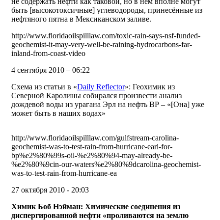
не содержать нефти как таковой, но в нём вполне могут
быть [высокотоксичные] углеводороды, принесённые из
нефтяного пятна в Мексиканском заливе.
http://www.floridaoilspilllaw.com/toxic-rain-says-nsf-funded-
geochemist-it-may-very-well-be-raining-hydrocarbons-far-
inland-from-coast-video
4 сентября 2010 – 06:22
Схема из статьи в «
Daily Reflector
»: Геохимик из
Северной Каролины собирался произвести анализ
дождевой воды из урагана Эрл на нефть ВР – «[Она] уже
может быть в наших водах»
http://www.floridaoilspilllaw.com/gulfstream-carolina-
geochemist-was-to-test-rain-from-hurricane-earl-for-
bp%e2%80%99s-oil-%e2%80%94-may-already-be-
%e2%80%9cin-our-waters%e2%80%9dcarolina-geochemist-
was-to-test-rain-from-hurricane-ea
27 октября 2010 - 20:03
Химик Боб Нэйман: Химические соединения из
диспергированной нефти «проливаются на землю