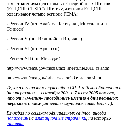
землетрясениям центральных Соединённых Штатов
(КСЦСШ; CUSEC). Штаты-участники КСЦСШ
охватывают четыре региона FEMA:
- Регион IV (шт. Алабама, Кентукки, Миссисипи и
Теннеси),
- Регион V (шт. Иллинойс и Индиана)
- Регион VI (шт. Арканзас)
- Регион VII (шт. Миссури)
http://www.fema.gov/media/fact_sheets/nle2011_fs.shtm
http://www.fema.gov/privatesector/take_action.shtm
Те, кто изучал тему «учений» в США и Великобритании в
дни терактов 11 сентября 2001 и 7 июля 2005 помнят,
что эти
«учения» проводились именно в дни реальных
терактов
(такое уж вышло случайное совпадение…).
Блуждая по ссылкам официальных сайтов, иногда
попадаешь
на
агитационные странички
, на которых
читаешь
: