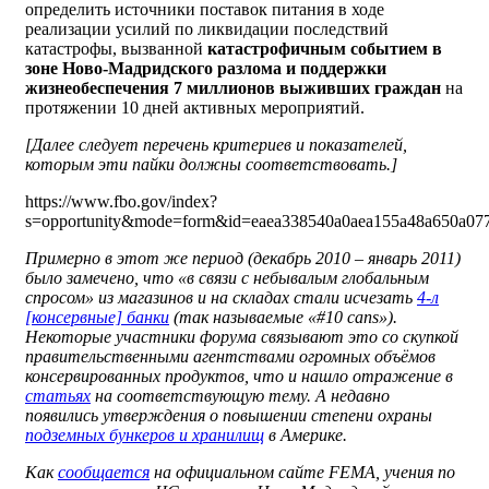
определить источники поставок питания в ходе
реализации усилий по ликвидации последствий
катастрофы, вызванной
катастрофичным событием в
зоне Ново-Мадридского разлома и поддержки
жизнеобеспечения 7 миллионов выживших граждан
на
протяжении 10 дней активных мероприятий.
[Далее следует перечень критериев и показателей,
которым эти пайки должны соответствовать.]
https://www.fbo.gov/index?
s=opportunity&mode=form&id=eaea338540a0aea155a48a650a07
Примерно в этот же период (декабрь 2010 – январь 2011)
было замечено, что «в связи с небывалым глобальным
спросом» из магазинов и на складах стали исчезать
4-л
[консервные] банки
(так называемые «#10
cans
»).
Некоторые участники форума связывают это со скупкой
правительственными агентствами огромных объёмов
консервированных продуктов, что и нашло отражение в
статьях
на соответствующую тему. А недавно
появились утверждения о повышении степени охраны
подземных бункеров и хранилищ
в Америке.
Как
сообщается
на официальном сайте F
EMA
, учения по