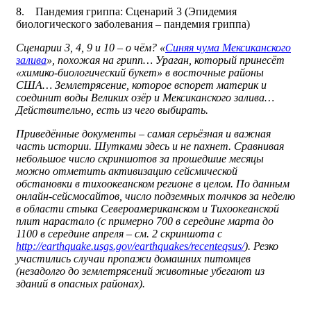
8. Пандемия гриппа: Сценарий 3 (Эпидемия
биологического заболевания – пандемия гриппа)
Сценарии 3, 4, 9 и 10 – о чём? «
Синяя чума Мексиканского
залива
», похожая на грипп… Ураган, который принесёт
«химико-биологический букет» в восточные районы
США… Землетрясение, которое вспорет материк и
соединит воды Великих озёр и Мексиканского залива…
Действительно, есть из чего выбирать.
Приведённые документы – самая серьёзная и важная
часть истории. Шутками здесь и не пахнет. Сравнивая
небольшое число скриншотов за прошедшие месяцы
можно отметить активизацию сейсмической
обстановки в тихоокеанском регионе в целом. По данным
онлайн-сейсмосайтов, число подземных толчков за неделю
в области стыка Североамериканском и Тихоокеанской
плит нарастало (с примерно 700 в середине марта до
1100 в середине апреля – см. 2 скриншота с
http://earthquake.usgs.gov/earthquakes/recenteqsus/
). Резко
участились случаи пропажи домашних питомцев
(незадолго до землетрясений животные убегают из
зданий в опасных районах).