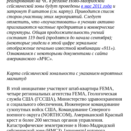
реагированию на ЧС в регионе Ново-Мадридской
сейсмической зоны будут проведены
в мае 2011 года
и
затронут 8 штатов (см. карту). Приводится список
сторон-участниц этих мероприятий. Следует
отметить, что «поучаствовать» в учениях активно
приглашаются частные предприятия и коммерческие
структуры. Общая продолжительность учений
составит 119 дней (продлятся до начала сентября);
(некоторые увидели в этой цифре зеркальное
отображение печально известной комбинации «911»).
Ознакомимся с некоторыми документами с сайта
американского «МЧС».
Карта сейсмической зональности с указанием вероятных
магнитуд
В этой инициативе участвуют штаб-квартира FEMA,
четыре региональных агентства FEMA, Геологическая
служба США (ГССША), Министерство здравоохранения
и социального обеспечения, Инженерное командование
сухопутных войск США, Командование Северного
военного округа (NORTHCOM), Американский Красный
крест и более 200 местных органов управления.
Катастрофическое землетрясение в Ново-Мадридской
сейсмической зоне (НМСЗ), [эпицентр] которого