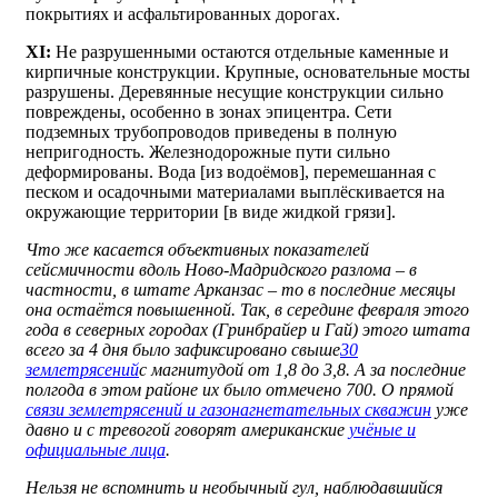
покрытиях и асфальтированных дорогах.
ХI:
Не разрушенными остаются отдельные каменные и
кирпичные конструкции. Крупные, основательные мосты
разрушены. Деревянные несущие конструкции сильно
повреждены, особенно в зонах эпицентра. Сети
подземных трубопроводов приведены в полную
непригодность. Железнодорожные пути сильно
деформированы. Вода [из водоёмов], перемешанная с
песком и осадочными материалами выплёскивается на
окружающие территории [в виде жидкой грязи].
Что же касается объективных показателей
сейсмичности вдоль Ново-Мадридского разлома – в
частности, в штате Арканзас – то в последние месяцы
она остаётся повышенной. Так, в середине февраля этого
года в северных городах (Гринбрайер и Гай) этого штата
всего за 4 дня было зафиксировано свыше
30
землетрясений
с магнитудой от 1,8 до 3,8. А
за последние
полгода
в этом районе их было отмечено
700
. О прямой
связи землетрясений и газонагнетательных скважин
уже
давно и с тревогой говорят американские
учёные и
официальные лица
.
Нельзя не вспомнить и необычный гул, наблюдавшийся