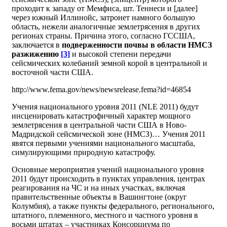
проходит к западу от Мемфиса, шт. Теннеси и [далее]
через южный Иллинойс, затронет намного большую
область, нежели аналогичные землетрясения в других
регионах страны. Причина этого, согласно ГССША,
заключается в
подверженности почвы в области НМСЗ
разжижению
[3]
и высокой степени передачи
сейсмических колебаний земной корой в центральной и
восточной части США.
http://www.fema.gov/news/newsrelease.fema?id=46854
Учения национального уровня 2011 (NLE 2011) будут
инсценировать катастрофичный характер мощного
землетрясения в центральной части США в Ново-
Мадридской сейсмической зоне (НМСЗ)… Учения 2011
явятся первыми учениями национального масштаба,
симулирующими природную катастрофу.
Основные мероприятия учений национального уровня
2011 будут происходить в пунктах управления, центрах
реагирования на ЧС и на иных участках, включая
правительственные объекты в Вашингтоне (округ
Колумбия), а также пункты федерального, регионального,
штатного, племенного, местного и частного уровня в
восьми штатах – участниках Консорциума по