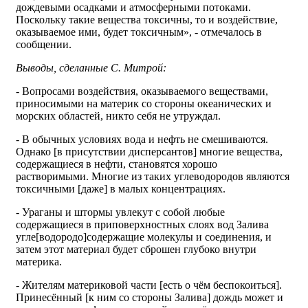
дождевыми осадками и атмосферными потоками.
Поскольку такие вещества токсичны, то и воздействие,
оказываемое ими, будет токсичным», - отмечалось в
сообщении.
Выводы, сделанные С. Митрой:
- Вопросами воздействия, оказываемого веществами,
приносимыми на материк со стороны океанических и
морских областей, никто себя не утруждал.
- В обычных условиях вода и нефть не смешиваются.
Однако [в присутствии дисперсантов] многие вещества,
содержащиеся в нефти, становятся хорошо
растворимыми. Многие из таких углеводородов являются
токсичными [даже] в малых концентрациях.
- Ураганы и штормы увлекут с собой любые
содержащиеся в приповерхностных слоях вод Залива
угле[водородо]содержащие молекулы и соединения, и
затем этот материал будет сброшен глубоко внутри
материка.
- Жителям материковой части [есть о чём беспокоиться].
Принесённый [к ним со стороны Залива] дождь может и