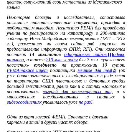
цветок, выпускающий свои метастазы из Мексиканского
залива
Некоторые блогеры и исследователи, сопоставляя
различные правительственные документы, приходят к
любопытным выводам. Агентство FEMA для проведения
учения по реагированию на катастрофу в 200-летнюю
годовщину Ново-Мадридского землетрясения (1811 - 1812
гг.), разместило на своём сайте ряд запросов на
предоставление информацию (ЗПИ;
RFI
). Они касаются
поставок
14 миллионов
одноразовых пайков
,
[1]
одеял
,
топлива
, а также
210 млн. л воды
для 7 млн. «уцелевшего
населения»
ежедневно
на протяжении 10 суток.
FEMA
также ищет
поставщика
мешков для тел
[2]
[об
уже давно заготовленных и складированных в ряде мест
на территории США пластиковых и бетонных гробах
большой вместимости, равно как и о сотнях «готовых к
использованию»
лагерей для перемещённых лиц
, и о
многоярусных поездах-тюрьмах в статьях и
видеосообщениях
упоминалось уже
не раз
].
Одна из карт лагерей ФЕМА. Сравните с другими
картами в этой и других частях обзора.