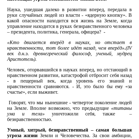
Наука, ушедшая далеко в развитии вперед, передала в
руки случайных людей из власти - «ядерную кнопку». В
какой опасности находится вся жизнь на Земле, когда
управление находится в руках безнравственного человека
– президента, политика, генерала, офицера? -
«Кто двигается вперёд в науках, но отстает в
нравственности, тот более идёт назад, чем вперёд».
(
IV
век д.н.э. древнегреческий философ, ученый, мудрец
Аристотель).
Человек, оторвавшийся в науках вперед, но отстающий в
нравственном развитии, катастрофой отбросит себя назад
- в пещерный век, когда уровень его знаний и
нравственности сравняются. - И, это было бы ему «за
счастье», если выживет.
Говорят, что мы нынешние - четвертое поколение людей
на Земле. Вполне возможно, что предыдущие
«титаны
ума и тела»
уничтожили себя, также –
безнравственностью.
Умный, хитрый, безнравственный – самая большая
угроза жизни
Земли и Человечества. За свои амбиции,