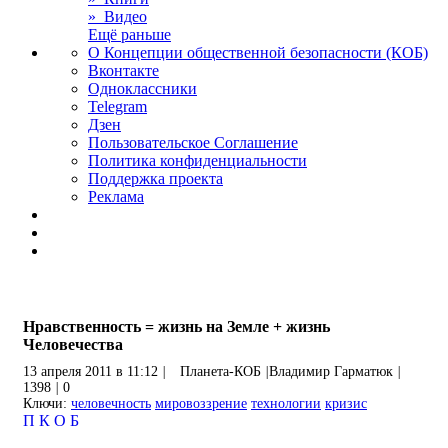
» Видео
Ещё раньше
О Концепции общественной безопасности (КОБ)
Вконтакте
Одноклассники
Telegram
Дзен
Пользовательское Соглашение
Политика конфиденциальности
Поддержка проекта
Реклама
Нравственность = жизнь на Земле + жизнь
Человечества
13 апреля 2011 в 11:12
|
Планета-КОБ
|
Владимир Гарматюк
|
1398
|
0
Ключи:
человечность
мировоззрение
технологии
кризис
П
К
О
Б