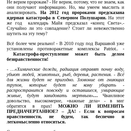
Не верим пророкам? - Не верим, потому, что не знаем, как
они получают информацию. Но, мы умеем мыслить и
анализировать.
На 2012 год пророками предсказана
ядерная катастрофа в Северном Полушарии.
На этот
же год календарь Майя предсказал «конец Света».-
Случайно ли это совпадение? Стоит ли невежественно
шутить на эту тему?
Всё более чем реально!
-
В 2010 году под Варшавой уже
установлены противоракетные комплексы Patriot..
-
Катастрофа-преступление может быть делом
безнравственности!
-
…«Химические дожди, радиация отравят почву воду,
убьют людей, животных, рыб, деревья, растения. - Всё
для жизни будет не пригодно. Зловоние от гниющих
трупов, которые будет не кому убирать -
распространится повсюду и оставшиеся, умирающие
живые, будут завидовать мертвым»
…
Чванливое
довольство, высокомерие, «важные дела» - в миг
обратятся в прах!
МОЖНО ЛИ ИЗМЕНИТЬ
ПРЕДНАЧЕРТАННОЕ? – ДА! - Если к вопросам
нравственности, не будем, так беспечно и
легкомысленно относиться.