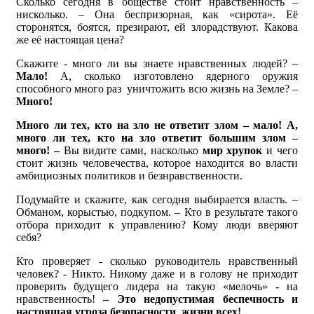
Сколько сегодня в обществе стоит нравственность –
нисколько. – Она беспризорная, как «сирота». Её
сторонятся, боятся, презирают, ей злорадствуют. Какова
же её настоящая цена?
Скажите - много ли вы знаете нравственных людей? –
Мало!
А, сколько изготовлено ядерного оружия
способного много раз уничтожить всю жизнь на Земле? –
Много!
Много ли тех, кто на зло не ответит злом – мало! А,
много ли тех, кто на зло ответит большим злом –
много! –
Вы видите сами, насколько
мир хрупок
и чего
стоит жизнь человечества, которое находится во власти
амбициозных политиков и безнравственности.
Подумайте и скажите, как сегодня выбирается власть. –
Обманом, корыстью, подкупом. – Кто в результате такого
отбора приходит к управлению? Кому люди вверяют
себя?
Кто проверяет - сколько руководитель нравственный
человек? - Никто. Никому даже и в голову не приходит
проверить будущего лидера на такую «мелочь» - на
нравственность!
– Это недопустимая беспечность и
настоящая угроза безопасности жизни всех!