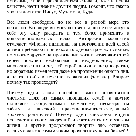
истоками, либо перевоплотиться снова и, уже в новом
качестве, нести знание другим людям. Говорят, что такого
уровня достигли Иисус, Мухаммад, Будда.
Все люди свободны, но не все в равной мере это
осознают. Все люди всемогущественны, но не все могут в
себе эту силу раскрыть и тем более применить в
общественно-важных целях. Авторский коллектив
отмечает: «Многие индивиды на протяжении всей своей
жизни пребывают при каком-то одном строе их психики,
но многие другие на протяжении жизни изменяют строй
своей психики необратимо и неоднократно; также
многочисленны и те, чей строй психики неоднократно,
но обратимо изменяется даже на протяжении одного дня,
а не то что-бы в течение их жизни» (там же). Вопрос:
почему так происходит?
Почему одни люди способны выйти нравственно
чистыми даже из самых пропащих семей, а другие
становятся асоциальными элементами, несмотря на
заботу и высокий нравственно-интеллектуальный
уровень родителей? Почему одни способны видеть
последствия своих злодеяний и соотносить их с языком
жизни, а другие продолжают творить зло, оставаясь
слепыми даже к самым ярким проявлениям кары божьей?