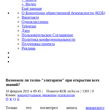
» Видео
Ещё раньше
О Концепции общественной безопасности (КОБ)
Вконтакте
Одноклассники
Telegram
Дзен
Пользовательское Соглашение
Политика конфиденциальности
Поддержка проекта
Реклама
Возможен ли толпо-"элитаризм" при открытии всех
знаний?
10 февраля 2011 в 09:45
|
Планета-КОБ
|
m3ra.ru
|
1303
|
0
Ключи:
концептуальное движение
психология
П
К
О
Б
Только что посмотрел запись
январского