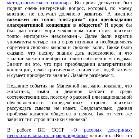
методологического семинара
. Во время дискуссии был
поднят очень интересный вопрос, который, по моему
мнению, не получил должного развития. А именно:
возможен ли толпо-"элитаризм" при преобладании
альтернативной концепции в обществе
? И вроде бы
был дан ответ: «при человечном типе строя психики
толпо-»элитаризм» невозможен». Далее были вкратце
упомянуты четыре типа строя психики и необходимость
обретения свободы выбора и свободы воли. Также было
сказано, что насилу знания дать невозможно, и что
«знание можно приобрести только собственным трудом».
Значит ли это, что при преобладании альтернативной
концепции, некое критическое количество людей захочет
и сумеет приобрести знание? Давайте разберёмся.
Недавние события на Манежной наглядно показали, что
животных, зомби и демонов хватает и среди
соотечественников, поэтому о расовой или национальной
обусловленности определённых строев психики
рассуждать смысла не имеет. Следовательно, данная
проблема касается общества в целом. Так от чего же
зависит тип строя психики человека?
В работе ВП СССР
«О расовых доктринах:
несостоятельны, но правдоподобны»
написано: «Вся эта