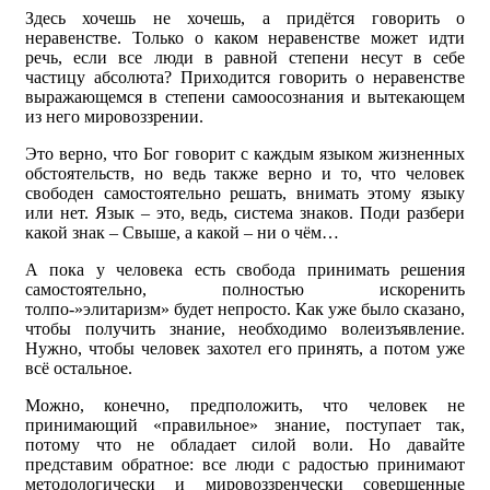
Здесь хочешь не хочешь, а придётся говорить о
неравенстве. Только о каком неравенстве может идти
речь, если все люди в равной степени несут в себе
частицу абсолюта? Приходится говорить о неравенстве
выражающемся в степени самоосознания и вытекающем
из него мировоззрении.
Это верно, что Бог говорит с каждым языком жизненных
обстоятельств, но ведь также верно и то, что человек
свободен самостоятельно решать, внимать этому языку
или нет. Язык – это, ведь, система знаков. Поди разбери
какой знак – Свыше, а какой – ни о чём…
А пока у человека есть свобода принимать решения
самостоятельно, полностью искоренить
толпо-»элитаризм» будет непросто. Как уже было сказано,
чтобы получить знание, необходимо волеизъявление.
Нужно, чтобы человек захотел его принять, а потом уже
всё остальное.
Можно, конечно, предположить, что человек не
принимающий «правильное» знание, поступает так,
потому что не обладает силой воли. Но давайте
представим обратное: все люди с радостью принимают
методологически и мировоззренчески совершенные