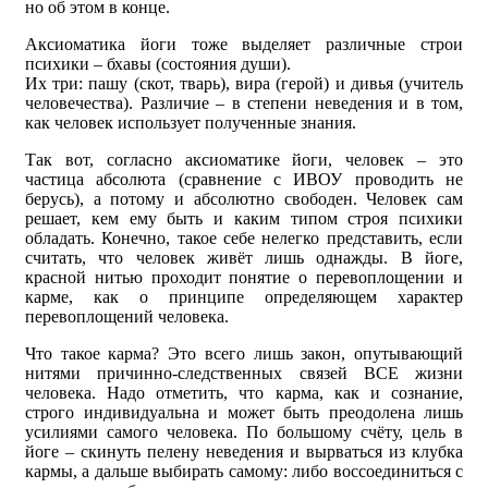
но об этом в конце.
Аксиоматика йоги тоже выделяет различные строи
психики – бхавы (состояния души).
Их три: пашу (скот, тварь), вира (герой) и дивья (учитель
человечества). Различие – в степени неведения и в том,
как человек использует полученные знания.
Так вот, согласно аксиоматике йоги, человек – это
частица абсолюта (сравнение с ИВОУ проводить не
берусь), а потому и абсолютно свободен. Человек сам
решает, кем ему быть и каким типом строя психики
обладать. Конечно, такое себе нелегко представить, если
считать, что человек живёт лишь однажды. В йоге,
красной нитью проходит понятие о перевоплощении и
карме, как о принципе определяющем характер
перевоплощений человека.
Что такое карма? Это всего лишь закон, опутывающий
нитями причинно-следственных связей ВСЕ жизни
человека. Надо отметить, что карма, как и сознание,
строго индивидуальна и может быть преодолена лишь
усилиями самого человека. По большому счёту, цель в
йоге – скинуть пелену неведения и вырваться из клубка
кармы, а дальше выбирать самому: либо воссоединиться с