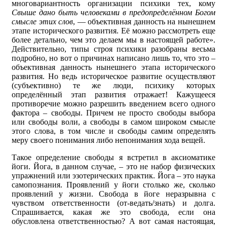
многовариантность организации психики тех, кому
Свыше дано быть человеками в предопределённом Богом
смысле этих слов
, — объективная данность на нынешнем
этапе исторического развития. Её можно рассмотреть еще
более детально, чем это делаем мы в настоящей работе».
Действительно, типы строя психики разобраны весьма
подробно, но вот о причинах написано лишь то, что это –
объективная данность нынешнего этапа исторического
развития. Но ведь историческое развитие осуществляют
(субъективно) те же люди, психику которых
определённый этап развития отражает! Кажущееся
противоречие можно разрешить введением всего одного
фактора – свободы. Причем не просто свободы выбора
или свободы воли, а свободы в самом широком смысле
этого слова, в том числе и свободы самим определять
меру своего понимания либо непонимания хода вещей.
Такое определение свободы я встретил в аксиоматике
йоги. Йога, в данном случае, – это не набор физических
упражнений или эзотерических практик. Йога – это наука
самопознания. Проявлений у йоги столько же, сколько
проявлений у жизни. Свобода в йоге неразрывна с
чувством ответственности (от-ведать/знать) и долга.
Спрашивается, какая же это свобода, если она
обусловлена ответственностью? А вот самая настоящая,