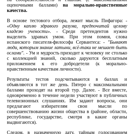
оценочными баллами)
на морально-нравственные
качества.
В основе тестового отбора, лежит мысль Пифагора:
-
«Одну каплю здравого разума, предпочитай целому
кладезю учености».
- Среди претендентов нужно
выделить здравых умом. При этом помня, слова
испанского писателя-философа Сервантеса: -
"Бывают
люди, которым знание латыни, всё-таки не мешает быть
ослами".
- Ум и мудрость приходит к человеку не столько
с коллекцией знаний, сколько даруются бесплатным
приложением к его добродетели (к морально-
нравственным качествам личности).
Результаты тестов подсчитываются в баллах и
объявляются в тот же день. Пятеро с максимальными
баллами проходят на второй тур. Далее. - Все вместе,
одновременно в течение недели участвуют в публичных
телевизионных слушаниях. Им задают вопросы, они
предлагают избирателям свои мысли по
совершенствованию жизни общества в (районе, области,
республике, государстве, смотря в какие органы
выдвигаются).
Следом, в назначенную дату, тайным голосованием