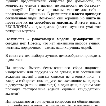
лучших представителей общества (по должности, по
количеству членов в партии, по знатности, по богатству,
по чину)? - По этим признакам, многие для себя и
представляют «лучших». В результате
к власти приходят
бесполезные люди.
Возможно, они хорошие, но
никто не
проверял их на способность мыслить.
В итоге, власть
БЕСПЛОДНА, а демократия (власть лучшего ума) «от
рождения мертва».
Получается -
работающей модели демократии на
сегодня нет.
Потому, что нет механизма выбора умных,
честных, порядочных - самых наших лучших людей.
В связи с этим, выборы лучших целесообразно проводить
в два этапа.
На первом. Вместо бессмысленного сбора подписей
избирателей или подкупа их за деньги, или составления
вождями партий лукавых списков из угодных лиц - в
каждом избирательном округе, все желающие кандидаты
в депутаты (в т.ч. и инвалиды) в один день, в одном зале
проходят тестирование (сдают единый кандидатский
экзамен).
Им предлагаются три группы вопросов
:
на общие знания,
на сообразительность и главные (с максимальными