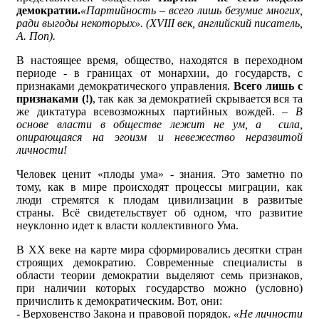
демократии.
«Партийность – всего лишь безумие многих,
ради выгоды некоторых». (
XVIII век, английский писатель,
А. Поп).
В настоящее время, общество, находятся в переходном
периоде - в границах от монархии, до государств, с
признаками демократического управления.
Всего лишь с
признаками (!)
, так как за демократией скрывается вся та
же диктатура всевозможных партийных вождей. –
В
основе власти в обществе лежит не ум, а сила,
опирающаяся на эгоизм и невежество неразвитой
личности!
Человек ценит «плоды ума» - знания. Это заметно по
тому, как в мире происходят процессы миграции, как
люди стремятся к плодам цивилизации в развитые
страны. Всё свидетельствует об одном, что развитие
неуклонно идет к власти коллективного Ума.
В XX веке на карте мира сформировались десятки стран
строящих демократию. Современные специалисты в
области теории демократии выделяют семь признаков,
при наличии которых государство можно (условно)
причислить к демократическим. Вот, они:
- Верховенство Закона и правовой порядок.
«Не личности