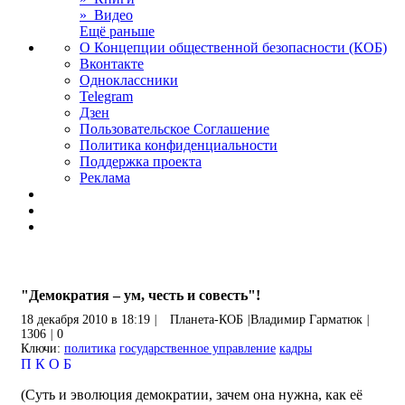
» Видео
Ещё раньше
О Концепции общественной безопасности (КОБ)
Вконтакте
Одноклассники
Telegram
Дзен
Пользовательское Соглашение
Политика конфиденциальности
Поддержка проекта
Реклама
"Демократия – ум, честь и совесть"!
18 декабря 2010 в 18:19
|
Планета-КОБ
|
Владимир Гарматюк
|
1306
|
0
Ключи:
политика
государственное управление
кадры
П
К
О
Б
(Суть и эволюция демократии, зачем она нужна, как её