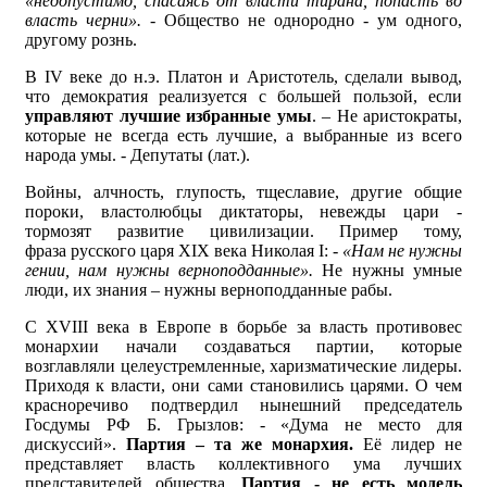
«недопустимо, спасаясь от власти тирана, попасть во
власть черни». -
Общество не однородно - ум одного,
другому рознь.
В IV веке до н.э. Платон и Аристотель, сделали вывод,
что демократия реализуется с большей пользой, если
управляют лучшие избранные
умы
. – Не аристократы,
которые не всегда есть лучшие, а выбранные из всего
народа умы. - Депутаты (лат.).
Войны, алчность, глупость, тщеславие, другие общие
пороки, властолюбцы диктаторы, невежды цари -
тормозят развитие цивилизации. Пример тому,
фраза русского царя XIX века Николая I: -
«Нам не нужны
гении, нам нужны верноподданные».
Не нужны умные
люди, их знания – нужны верноподданные рабы.
С XVIII века в Европе в борьбе за власть противовес
монархии начали создаваться партии, которые
возглавляли целеустремленные, харизматические лидеры.
Приходя к власти, они сами становились царями. О чем
красноречиво подтвердил нынешний председатель
Госдумы РФ Б. Грызлов: - «Дума не место для
дискуссий».
Партия – та же монархия.
Её лидер не
представляет власть коллективного ума лучших
представителей общества.
Партия - не есть модель