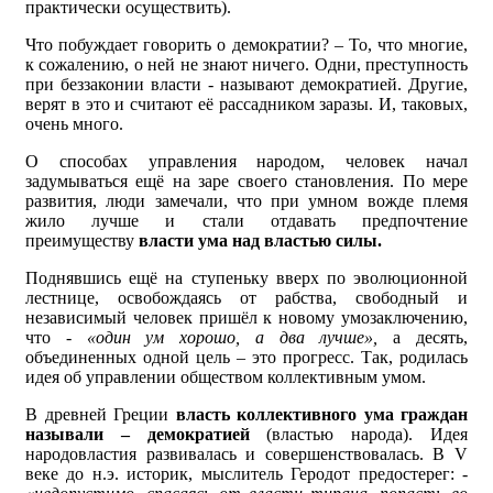
практически осуществить).
Что побуждает говорить о демократии? – То, что многие,
к сожалению, о ней не знают ничего. Одни, преступность
при беззаконии власти - называют демократией. Другие,
верят в это и считают её рассадником заразы. И, таковых,
очень много.
О способах управления народом, человек начал
задумываться ещё на заре своего становления. По мере
развития, люди замечали, что при умном вожде племя
жило лучше и стали отдавать предпочтение
преимуществу
власти ума над властью силы.
Поднявшись ещё на ступеньку вверх по эволюционной
лестнице, освобождаясь от рабства, свободный и
независимый человек пришёл к новому умозаключению,
что -
«один ум хорошо, а два лучше»,
а десять,
объединенных одной цель – это прогресс. Так, родилась
идея об управлении обществом коллективным умом.
В древней Греции
власть коллективного ума граждан
называли –
демократией
(властью народа). Идея
народовластия развивалась и совершенствовалась. В V
веке до н.э. историк, мыслитель Геродот предостерег: -