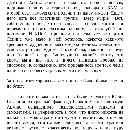
Дмитрий Анатольевич - потом что первый воевал,
поднимал целину и строил города, заводы и БАМ, а
второй съел гамбургер и получил на шару ай-фон. Еще у
него есть все пластинки группы "Deep Purple". Вот,
собственно, и все, что он сделал в своей жизни - и
почему он правит русским народом, я, хоть убей, не
понимаю. И КПСС, при всем при том, что от партии
Ленина уже мало в ней осталось, кажется каким-то
ареопагом мудрецов и высоконравственных личностей -
если смотреть на "Единую Россию" (да, и можно я не буду
про "наших" и про "молодую гвардию"? потому что
кроме мата про них я ничего написать вообще не
способен). К сожалению, зато прибавилось все то, о чем я
написал во первых строках моего письма к вам.
Зато вот того хорошего, что при вас было, больше нет и
не будет.
Так что спасибо вам, за то, что вы были. За улыбку Юрия
Гагарина, за красный флаг над Берлином, за Советскую
Армию, оснащенную первоклассными танками и
самолетами, за уверенность в том, что никто никогда не
нападет на мою страну, потому что получит так, что мало
не покажется, за атомные ледоколы, за то, что хранили
великую русскую классическу культуру - и культуру