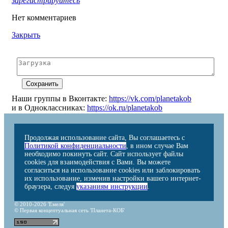
зарегистрируйтесь
Нет комментариев
Закрыть
Наши группы в Вконтакте:
https://vk.com/planetakob
и в Одноклассниках:
https://ok.ru/planetakob
Продолжая использование сайта, Вы соглашаетесь с
Политикой конфиденциальности
, в ином случае Вам
необходимо покинуть сайт. Сайт использует файлы
cookies для взаимодействия с Вами. Вы можете
согласиться на использование cookies или заблокировать
их использование, изменив настройки вашего интернет-
браузера, следуя
указаниям инструкции
.
© 2010-2026 'Емеля'
© Первая концептуальная сеть 'Планета-КОБ'