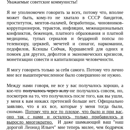
Уважаемые советские коммунисты!
Я не уполномочен говорить за всех, потому что, вполне
может быть, кому-то не хватало в СССР бандитов,
проституток, ментов-палачей, безработицы, чиновников-
коррупционеров, терактов, инфляции, межнациональных
конфликтов, беженцев, платного образования и платной
медицины, тупых сериалов и бездарной попсы по
телевизору, церквей, мечетей и синагог, наркомании,
педофилов, Ксюшы Собчак, Куршавелей для одних и
помоек для других, дефолтов и экономических кризисов,
монетизации совести и капитализации человечности.
Я могу говорить только за себя самого. Потому что лично
мне все вышеперечисленное было совершенно не нужно.
Между нами говоря, не все у вас получалось хорошо, а
кое-что
получалось через ж.пу
не получалось совсем, но,
посмотрев на то, что получилось после того, как вы ушли,
у меня к вам никакх претензий больше нет. Официально
заявляю, что я их все, которые у меня тогда были,
снимаю.
Потому что все то плохое, что было и при вас,
оно так с нами и осталось, только прибавилось и
выросло многократно.
И даже шамкающий ваш "наш
дорогой Леонид Ильич" мне теперь милее, чем бодрячок