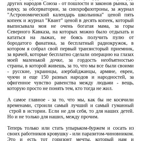
других народов Союза - от пошлости и законов рынка, за
науку, за обсерватории, за синхрофазотроны, за журнал
"Астрономический календарь школьника" ценой пять
копеек и журнал "Квант" ценой в десять копеек, который
выписывала моя не очень богатая мама, за горы
Северного Кавказа, на которых можно было отдыхать и
кататься на лыжах, не боясь получить пулю от
бородатого фанатика, за бесплатный радиокружок, в
котором я собрал свой первый транзисторый приемник,
за врачей, которые бесплатно сделали операцию на глазах
моей маленькой дочке, за гордость необъятностью
страны, в которой живешь, за то, что мы все были своими
- русские, украинцы, азербайджанцы, армяне, евреи,
чукчи и еще 150 разных народов и народностей, за
офигенное чувство равенства между людьми - вещь,
которую просто не понять тем, кто тогда не жил.
А самое главное - за то, что мы, как бы не косячили
временами, строили самый лучший и самый гуманный
строй в истории. Если не для себя, то для наших детей.
Но и не только для наших, между прочим.
Теперь только или стать упырьком-буржем и сосать из
своих работников кровушку - или паразитом-чиновником.
Это и есть тот горизонт мечты, который нам и