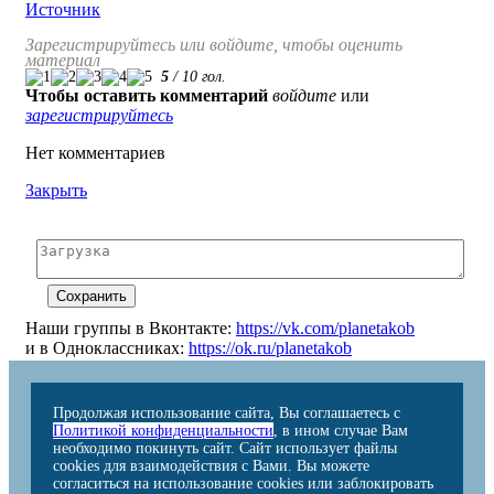
Источник
Зарегистрируйтесь или войдите, чтобы оценить
материал
5
/
10
гол.
Чтобы оставить комментарий
войдите
или
зарегистрируйтесь
Нет комментариев
Закрыть
Наши группы в Вконтакте:
https://vk.com/planetakob
и в Одноклассниках:
https://ok.ru/planetakob
Продолжая использование сайта, Вы соглашаетесь с
Политикой конфиденциальности
, в ином случае Вам
необходимо покинуть сайт. Сайт использует файлы
cookies для взаимодействия с Вами. Вы можете
согласиться на использование cookies или заблокировать