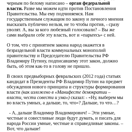
черным по белому написано –
орган федеральной
власти.
Разве мы можем идти против Постановления
Правительства. Мы ему подчиняемся. Нам
государственным служащим по закону и личного мнения
высказать публично нельзя, не то чтобы против, - сразу
уволят. А, вы за кого любезный голосовали? – Вы же
сами выбрали себе эту власть, вот и «парьтесь» с ней.
О том, что с принятием закона народ окажется в
безраздельной власти коммунальных монополий
правительству и Председателю Правительства РФ
Владимиру Путину, подписавшему этот закон, должно
быть, об этом как-то в голову не пришло.
В своих предвыборных февральских (2012 года) статьях
кандидат в Президенты РФ Владимир Путин на предмет
обсуждения нового принципа и структуры формирования
власти
(как изложено в «Манифесте демократии –
власти, чести совести и ума»)
сказал: - «Ну, выберем мы
во власть умных, а дальше, то, что»? Дальше, то что…?
- А, дальше Владимир Владимирович! – Эти умные,
честные и совестливые люди будут думать, и писать для
народа России умные, честные и справедливые законы. –
Вот, что дальше!