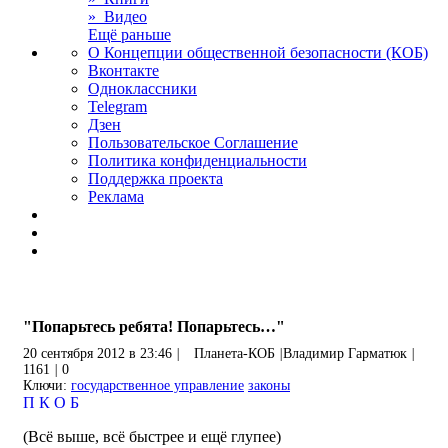
» Видео
Ещё раньше
О Концепции общественной безопасности (КОБ)
Вконтакте
Одноклассники
Telegram
Дзен
Пользовательское Соглашение
Политика конфиденциальности
Поддержка проекта
Реклама
"Попарьтесь ребята! Попарьтесь…"
20 сентября 2012 в 23:46
|
Планета-КОБ
|
Владимир Гарматюк
|
1161
|
0
Ключи:
государственное управление
законы
П
К
О
Б
(Всё выше, всё быстрее и ещё глупее)