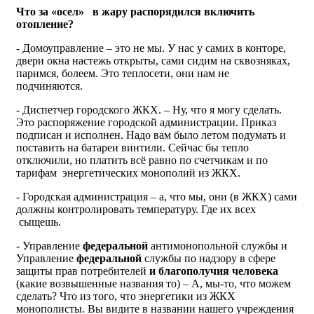
Что за «осел» в жару распорядился включить
отопление?
- Домоуправление – это не мы. У нас у самих в конторе,
двери окна настежь открыты, сами сидим на сквозняках,
паримся, болеем. Это теплосети, они нам не
подчиняются.
- Диспетчер городского ЖКХ. – Ну, что я могу сделать.
Это распоряжение городской администрации. Приказ
подписан и исполнен. Надо вам было летом подумать и
поставить на батареи винтили. Сейчас бы тепло
отключили, но платить всё равно по счетчикам и по
тарифам энергетических монополий из ЖКХ.
- Городская администрация – а, что мы, они (в ЖКХ) сами
должны контролировать температуру. Где их всех
сыщешь.
- Управление
федеральной
антимонопольной службы и
Управление
федеральной
службы по надзору в сфере
защиты прав потребителей
и благополучия человека
(какие возвышенные названия то) – А, мы-то, что можем
сделать? Что из того, что энергетики из ЖКХ
монополисты. Вы видите в названии нашего учреждения