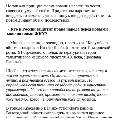
Но так как принцип формирования власти по чести,
совести и уму всё ещё в «Тридевятом царстве» не
внедрен, то законы, сначала пишут, вводят в действие – а,
потом думают об их последствиях.
-
Кто в России защитит права народа перед новыми
монополиями ЖКХ?
«Мир совершенно и очевидно, прост - как "Колумбово
яйцо» - говаривал Йозеф Швейк (пехотинец 11 маршевой
роты, 91 стрелкового полка, литературный герой
талантливого чешского писателя XX века, Ярослава
Гашека).
Швейк –
сожалея о случившемся,
жаловался, что ему в
жизни жутко не везет. Он хочет и старается как
лучше, а получается всегда из рук вон плохо
.
Но
оправдывал себя тем, что обладает редким качеством
управленца. - У него от природы очень развит талант к
наблюдению, только, проявляется талант тогда, когда
уже поздно, когда неприятность уже случается.
В городе Красавино Велико-Устюгского района
Вологодской области «сего дня» закрывается крупное
предприятие – Красавинский льнокомбинат. Предприятие