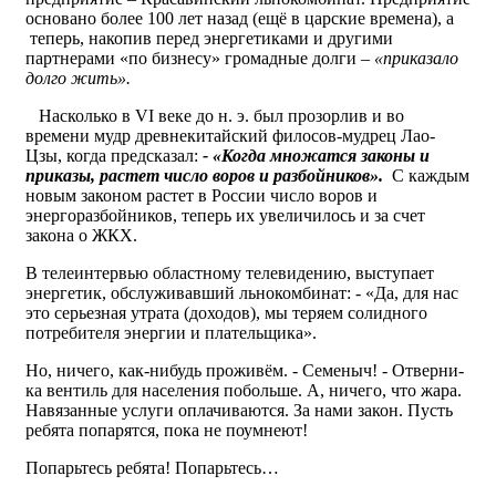
основано более 100 лет назад (ещё в царские времена), а
теперь, накопив перед энергетиками и другими
партнерами «по бизнесу» громадные долги –
«приказало
долго жить».
Насколько в VI веке до н. э. был прозорлив и во
времени мудр древнекитайский филосов-мудрец Лао-
Цзы, когда предсказал:
- «Когда множатся законы и
приказы, растет число воров и разбойников».
С каждым
новым законом растет в России число воров и
энергоразбойников, теперь их увеличилось и за счет
закона о ЖКХ.
В телеинтервью областному телевидению, выступает
энергетик, обслуживавший льнокомбинат: - «Да, для нас
это серьезная утрата (доходов), мы теряем солидного
потребителя энергии и плательщика».
Но, ничего, как-нибудь проживём. - Семеныч! - Отверни-
ка вентиль для населения побольше. А, ничего, что жара.
Навязанные услуги оплачиваются. За нами закон. Пусть
ребята попарятся, пока не поумнеют!
Попарьтесь ребята! Попарьтесь…