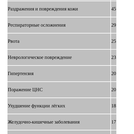
Раздражения и повреждения кожи
45
Респираторные осложнения
29
Рвота
25
Неврологическое повреждение
23
Гипертензия
20
Поражение ЦНС
20
Ухудшение функции лёгких
18
Желудочно-кишечные заболевания
17