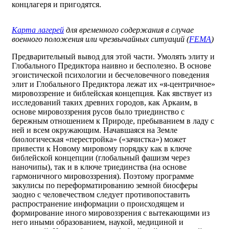
концлагеря и пригодятся.
Карта лагерей
для временного содержания в случае
военного положения или чрезвычайных ситуаций (
FEMA
)
Предварительный вывод для этой части. Умолять элиту и
Глобального Предиктора наивно и бесполезно. В основе
эгоистической психологии и бесчеловечного поведения
элит и Глобального Предиктора лежат их «я-центричное»
мировоззрение и библейская концепция. Как явствует из
исследований таких древних городов, как Аркаим, в
основе мировоззрения русов было триединство с
бережным отношением к Природе, пребыванием в ладу с
ней и всем окружающим. Начавшаяся на Земле
биологическая «перестройка» («зачистка») может
привести к Новому мировому порядку как в ключе
библейской концепции (глобальный фашизм через
наночипы), так и в ключе триединства (на основе
гармоничного мировоззрения). Поэтому программе
закулисы по переформатированию земной биосферы
заодно с человечеством следует противопоставить
распространение информации о происходящем и
формирование иного мировоззрения с вытекающими из
него иными образованием, наукой, медициной и