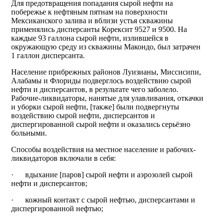
Для предотвращения попадания сырой нефти на
побережье к нефтяным пятнам на поверхности
Мексиканского залива и вблизи устья скважины
применялись дисперсанты Корексит 9527 и 9500. На
каждые 93 галлона сырой нефти, излившейся в
окружающую среду из скважины Макондо, был затрачен
1 галлон дисперсанта.
Население прибрежных районов Луизианы, Миссисипи,
Алабамы и Флориды подверглось воздействию сырой
нефти и дисперсантов, в результате чего заболело.
Рабочие-ликвидаторы, нанятые для улавливания, откачки
и уборки сырой нефти, [также] были подвергнуты
воздействию сырой нефти, дисперсантов и
диспергированной сырой нефти и оказались серьёзно
больными.
Способы воздействия на местное население и рабочих-
ликвидаторов включали в себя:
· вдыхание [паров] сырой нефти и аэрозолей сырой
нефти и дисперсантов;
· кожный контакт с сырой нефтью, дисперсантами и
диспергированной нефтью;