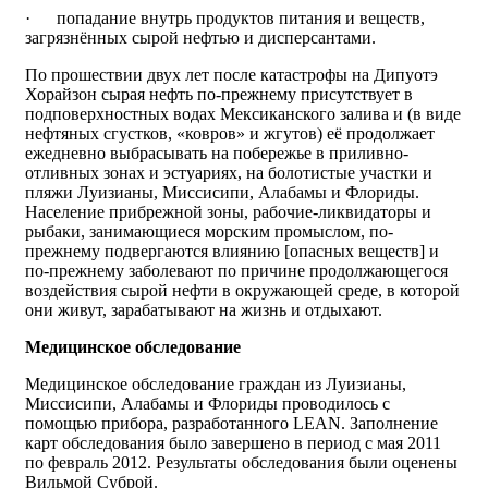
· попадание внутрь продуктов питания и веществ,
загрязнённых сырой нефтью и дисперсантами.
По прошествии двух лет после катастрофы на Дипуотэ
Хорайзон сырая нефть по-прежнему присутствует в
подповерхностных водах Мексиканского залива и (в виде
нефтяных сгустков, «ковров» и жгутов) её продолжает
ежедневно выбрасывать на побережье в приливно-
отливных зонах и эстуариях, на болотистые участки и
пляжи Луизианы, Миссисипи, Алабамы и Флориды.
Население прибрежной зоны, рабочие-ликвидаторы и
рыбаки, занимающиеся морским промыслом, по-
прежнему подвергаются влиянию [опасных веществ] и
по-прежнему заболевают по причине продолжающегося
воздействия сырой нефти в окружающей среде, в которой
они живут, зарабатывают на жизнь и отдыхают.
Медицинское обследование
Медицинское обследование граждан из Луизианы,
Миссисипи, Алабамы и Флориды проводилось с
помощью прибора, разработанного LEAN. Заполнение
карт обследования было завершено в период с мая 2011
по февраль 2012. Результаты обследования были оценены
Вильмой Суброй.