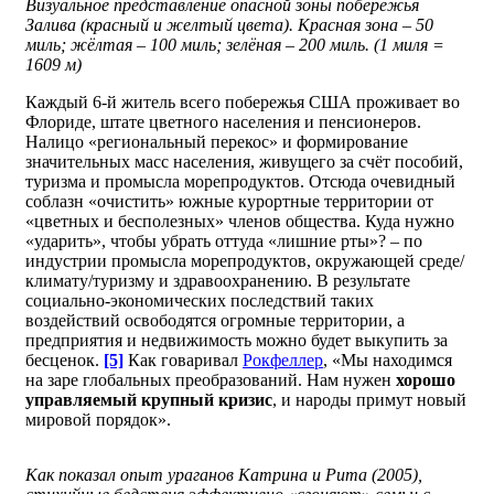
Визуальное представление опасной зоны побережья
Залива (красный и желтый цвета). Красная зона – 50
миль; жёлтая – 100 миль; зелёная – 200 миль. (1 миля =
1609 м)
Каждый 6-й житель всего побережья США проживает во
Флориде, штате цветного населения и пенсионеров.
Налицо «региональный перекос» и формирование
значительных масс населения, живущего за счёт пособий,
туризма и промысла морепродуктов. Отсюда очевидный
соблазн «очистить» южные курортные территории от
«цветных и бесполезных» членов общества. Куда нужно
«ударить», чтобы убрать оттуда «лишние рты»? – по
индустрии промысла морепродуктов, окружающей среде/
климату/туризму и здравоохранению. В результате
социально-экономических последствий таких
воздействий освободятся огромные территории, а
предприятия и недвижимость можно будет выкупить за
бесценок.
[5]
Как говаривал
Рокфеллер
, «Мы находимся
на заре глобальных преобразований. Нам нужен
хорошо
управляемый крупный кризис
, и народы примут новый
мировой порядок».
Как показал опыт ураганов Катрина и Рита (2005),