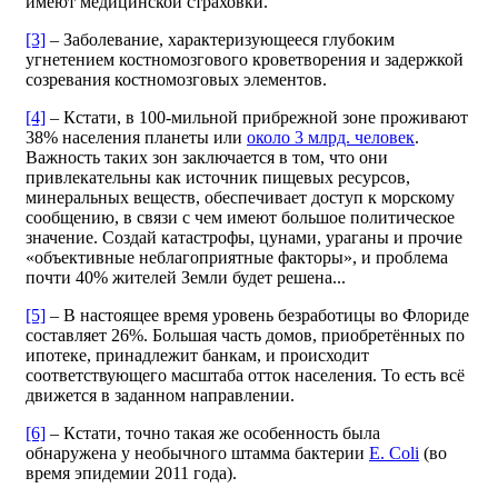
имеют медицинской страховки.
[3]
– Заболевание, характеризующееся глубоким
угнетением костномозгового кроветворения и задержкой
созревания костномозговых элементов.
[4]
– Кстати, в 100-мильной прибрежной зоне проживают
38% населения планеты или
около 3 млрд. человек
.
Важность таких зон заключается в том, что они
привлекательны как источник пищевых ресурсов,
минеральных веществ, обеспечивает доступ к морскому
сообщению, в связи с чем имеют большое политическое
значение. Создай катастрофы, цунами, ураганы и прочие
«объективные неблагоприятные факторы», и проблема
почти 40% жителей Земли будет решена...
[5]
– В настоящее время уровень безработицы во Флориде
составляет 26%. Большая часть домов, приобретённых по
ипотеке, принадлежит банкам, и происходит
соответствующего масштаба отток населения. То есть всё
движется в заданном направлении.
[6]
– Кстати, точно такая же особенность была
обнаружена у необычного штамма бактерии
E. Coli
(во
время эпидемии 2011 года).