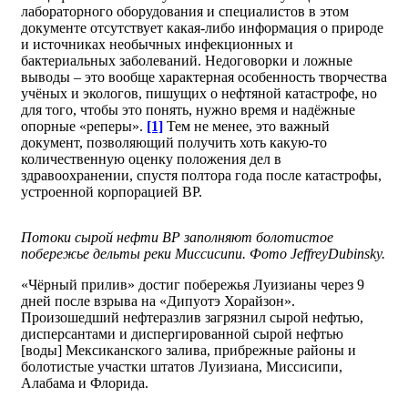
лабораторного оборудования и специалистов в этом
документе отсутствует какая-либо информация о природе
и источниках необычных инфекционных и
бактериальных заболеваний. Недоговорки и ложные
выводы – это вообще характерная особенность творчества
учёных и экологов, пишущих о нефтяной катастрофе, но
для того, чтобы это понять, нужно время и надёжные
опорные «реперы».
[1]
Тем не менее, это важный
документ, позволяющий получить хоть какую-то
количественную оценку положения дел в
здравоохранении, спустя полтора года после катастрофы,
устроенной корпорацией ВР.
Потоки сырой нефти ВР заполняют болотистое
побережье дельты реки Миссисипи. Фото
Jeffrey
Dubinsky
.
«Чёрный прилив» достиг побережья Луизианы через 9
дней после взрыва на «Дипуотэ Хорайзон».
Произошедший нефтеразлив загрязнил сырой нефтью,
дисперсантами и диспергированной сырой нефтью
[воды] Мексиканского залива, прибрежные районы и
болотистые участки штатов Луизиана, Миссисипи,
Алабама и Флорида.