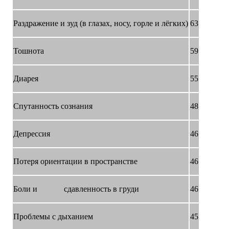
Раздражение и зуд (в глазах, носу, горле и лёгких)
63
Тошнота
59
Диарея
55
Спутанность сознания
48
Депрессия
46
Потеря ориентации в пространстве
46
Боли и сдавленность в груди
46
Проблемы с дыханием
45