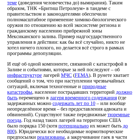
теме
(доведения человечества до) вымирания). Таким
образом, ТНК «Бритиш Петролеум» в тандеме с
правительством и законодателями обеспечили
полномасштабное применение химико-биологического
оружия по отношению ко всей экосистеме региона и
гражданскому населению прибрежной зоны
Мексиканского залива. Пример надгосударственного
управления в действии: как бы всё случайно, никто не
хотел ничего плохого, но делается всё строго в рамках
программы депопуляции.
И ещё об одной компоненте, связанной с катастрофой в
Заливе и событиями, которые за ней последуют – об
инфраструктуре
лагерей
МЧС
(
FEMA
). В рунете хватает
сообщений о том, что при наступлении чрезвычайных
ситуаций, включая техногенные и
природные
катастрофы
, население пострадавших территорий
должно
быть
перемещено в
лагеря временного содержания
(где
задержанных можно
содержать лет по 10
– или вообще
неопределённое время – без предоставления адвоката и
обвинений). Существуют также передвижные
тюремные
поезда
. Год назад таких лагерей на территории США
было порядка 150 (хотя
потенциально
их может быть
до
800
). Юридически все необходимые нормотворческие
предпосылки
реализованы
, а закручивание гаек в части