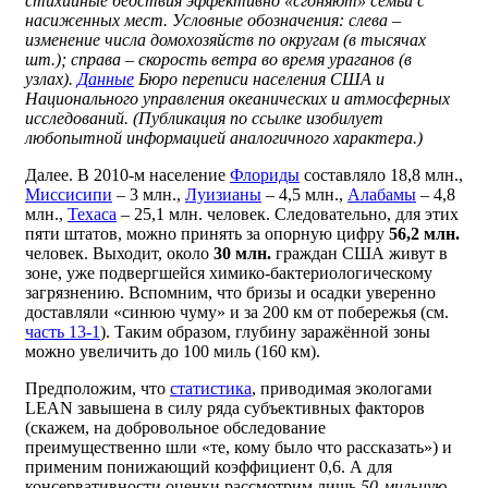
стихийные бедствия эффективно «сгоняют» семьи с
насиженных мест. Условные обозначения: слева –
изменение числа домохозяйств по округам (в тысячах
шт.); справа – скорость ветра во время ураганов (в
узлах).
Данные
Бюро переписи населения США и
Национального управления океанических и атмосферных
исследований. (Публикация по ссылке изобилует
любопытной информацией аналогичного характера.)
Далее. В 2010-м население
Флориды
составляло 18,8 млн.,
Миссисипи
– 3 млн.,
Луизианы
– 4,5 млн.,
Алабамы
– 4,8
млн.,
Техаса
– 25,1 млн. человек. Следовательно, для этих
пяти штатов, можно принять за опорную цифру
56,2 млн.
человек. Выходит, около
30 млн.
граждан США живут в
зоне, уже подвергшейся химико-бактериологическому
загрязнению. Вспомним, что бризы и осадки уверенно
доставляли «синюю чуму» и за 200 км от побережья (см.
часть 13-1
). Таким образом, глубину заражённой зоны
можно увеличить до 100 миль (160 км).
Предположим, что
статистика
, приводимая экологами
LEAN завышена в силу ряда субъективных факторов
(скажем, на добровольное обследование
преимущественно шли «те, кому было что рассказать») и
применим понижающий коэффициент 0,6. А для
консервативности оценки рассмотрим лишь
50-мильную