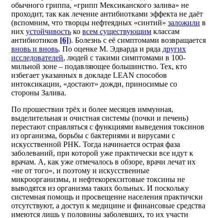
обычного гриппа, «грипп Мексиканского залива» не
проходит, так как лечение антибиотками эффекта не даёт
(вспомним, что творцы нефтеядных «синтий»
заложили
в
них
устойчивость
ко
всем существующим
классам
антибиотиков
[6]
). Болезнь с её симптомами возвращается
вновь и вновь
. По оценке М. Эдварда и ряда
других
исследователей
, людей с такими симптомами в 100-
мильной зоне – подавляющее большинство. Тех, кто
избегает указанных в докладе LEAN способов
интоксикации, «достают» дожди, приносимые со
стороны Залива.
По прошествии трёх и более месяцев иммунная,
выделительная и очистная системы (почки и печень)
перестают справляться с функциями выведения токсинов
из организма, борьбы с бактериями и вирусами с
искусственной РНК. Тогда начинается острая фаза
заболеваний, при которой уже практически все идут к
врачам. А, как уже отмечалось в обзоре, врачи лечат их
«не от того», и поэтому и искусственные
микроорганизмы, и нефтекорекситовые токсины не
выводятся из организма таких больных. И поскольку
системная помощь и просвещение населения практичски
отсутствуют, а доступ к медицине и финансовые средства
имеются лишь у половины заболевших, то их участи