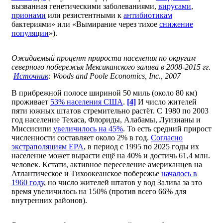
вызванная генетическими заболеваниями,
вирусами
,
прионами
или резистентными к
антибиотикам
бактериями» или «Вымирание через тихое
снижение
популяции
»).
Ожидаемый процент прироста населения по округам
северного побережья Мексиканского залива в 2008-2015 гг.
Источник
: Woods and Poole Economics, Inc., 2007
В прибрежной полосе шириной 50 миль (около 80 км)
проживает
53% населения США
.
[4]
И число жителей
пяти южных штатов стремительно растёт. С 1980 по 2003
год население Техаса, Флориды, Алабамы, Луизианы и
Миссисипи
увеличилось на 45%
. То есть средний прирост
численности составляет около 2% в год.
Согласно
экстраполяциям EPA
, в период с 1995 по 2025 годы их
население может вырасти ещё на 40% и достичь 61,4 млн.
человек. Кстати, активное переселение американцев на
Атлантическое и Тихоокеанское побережье
началось в
1960 году
, но число жителей штатов у вод Залива за это
время увеличилось на 150% (против всего 66% для
внутренних районов).