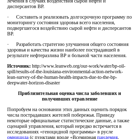
лечения в случаях воздействия сырой нефти и
дисперсантов ВР.
· Составить и реализовать долгосрочную программу по
мониторингу состояния здоровья всего населения,
подвергшегося воздействию сырой нефти и дисперсантов
ВР.
· Разработать стратегию улучшения общего состояния
здоровья и качества жизни наиболее пострадавшей в
результате нефтеразлива ВР и больной части населения.
Источник:
http://www.leanweb.org/our-work/water/bp-oil-
spill/results-of-the-louisiana-environmental-action-network-
lean-survey-of-the-human-health-impacts-due-to-the-bp-
deepwater-horizon-disaster
Приблизительная оценка числа заболевших и
получивших отравление
Попробуем на основании этих данных оценить порядок
числа пострадавших жителей побережья. Приведу
некоторые официальные статистические данные, а также
сценарий управления, который нередко встречается в
исследованиях «геноцидной программы» в русле
омницида
(с пунктами вроде «Всемирная
пандемия
,