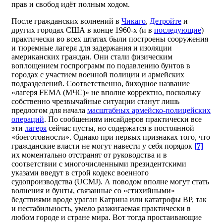
прав и свобод идёт полным ходом.
После гражданских волнений в
Чикаго
,
Детройте
и
других городах США в конце 1960-х (и в
последующие
)
практически во всех штатах были построены сооружения
и тюремные лагеря для задержания и изоляции
американских граждан. Они стали физическим
воплощением госпрограмм по подавлению бунтов в
городах с участием военной полиции и армейских
подразделений. Соответственно, биходное название
«лагеря FEMA (МЧС)» не вполне корректно, поскольку
собственно чрезвычайные ситуации станут лишь
предлогом для начала
масштабных армейско-полицейских
операций
. По сообщениям инсайдеров практически все
эти
лагеря
сейчас пусты, но содержатся в постоянной
«боеготовности». Однако при первых признаках того, что
гражданские власти не могут навести у себя порядок
[7]
их моментально отстранят от руководства и в
соответствии с многочисленными президентскими
указами введут в строй кодекс военного
судопроизводства (UCMJ). А поводом вполне могут стать
волнения и бунты, связанные со «стихийными»
бедствиями вроде ураган Катрина или кататрофы ВР, так
и нестабильность, умело разжигаемая практически в
любом городе и стране мира. Вот тогда простаивающие