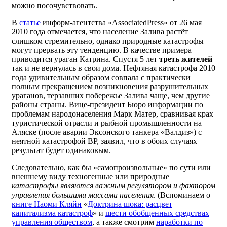
можно посочувствовать.
В
статье
информ-агентства «AssociatedPress» от 26 мая
2010 года отмечается, что население Залива растёт
слишком стремительно, однако природные катастрофы
могут прервать эту тенденцию. В качестве примера
приводится ураган Катрина. Спустя 5 лет
треть жителей
так и не вернулась в свои дома. Нефтяная катастрофа 2010
года удивительным образом совпала с практически
полным прекращением возникновения разрушительных
ураганов, терзавших побережье Залива чаще, чем другие
районы страны. Вице-президент Бюро информации по
проблемам народонаселения Марк Матер, сравнивая крах
туристической отрасли и рыбной промышленности на
Аляске (после аварии Эксонского танкера «Валдиз») с
неятной катастрофой ВР, заявил, что в обоих случаях
результат будет одинаковым.
Следовательно, как бы «самопроизвольные» по сути или
внешнему виду техногенные или природные
катастрофы являются важным регулятором и фактором
управления большими массами населения
. (Вспоминаем о
книге Наоми Кляйн
«
Доктрина шока: расцвет
капитализма катастроф
» и
шести обобщенных средствах
управления обществом
, а также смотрим
наработки по