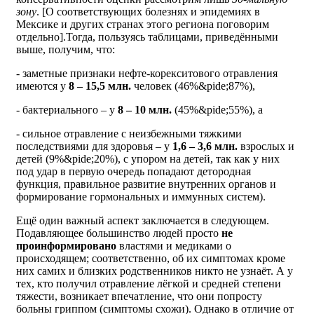
зону
. [О соответствующих болезнях и эпидемиях в
Мексике и других странах этого региона поговорим
отдельно].Тогда, пользуясь таблицами, приведёнными
выше, получим, что:
- заметные признаки нефте-корекситового отравления
имеются у
8 – 15,5 млн.
человек (46%&pide;87%),
- бактериального – у
8 – 10 млн.
(45%&pide;55%), а
- сильное отравление с неизбежными тяжкими
последствиями для здоровья – у
1,6 – 3,6 млн.
взрослых и
детей (9%&pide;20%), с упором на детей, так как у них
под удар в первую очередь попадают детородная
функция, правильное развитие внутренних органов и
формирование гормональных и иммунных систем).
Ещё один важный аспект заключается в следующем.
Подавляющее большинство людей просто
не
проинформировано
властями и медиками о
происходящем; соответственно, об их симптомах кроме
них самих и близких родственников никто не узнаёт. А у
тех, кто получил отравление лёгкой и средней степени
тяжести, возникает впечатление, что они попросту
больны гриппом (симптомы схожи). Однако в отличие от