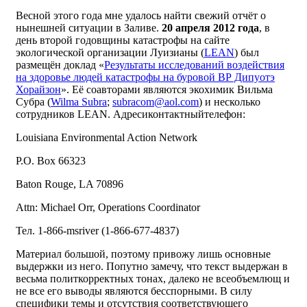
Весной этого года мне удалось найти свежий отчёт о
нынешней ситуации в Заливе.
20 апреля 2012 года
, в
день второй годовщины катастрофы на сайте
экологической организации Луизианы (
LEAN
) был
размещён доклад «
Результаты исследований воздействия
на здоровье людей катастрофы на буровой ВР Дипуотэ
Хорайзон
». Её соавторами являются экохимик Вильма
Субра (
Wilma Subra
;
subracom@aol.com
) и несколько
сотрудников LEAN. Адресиконтактныйтелефон:
Louisiana Environmental Action Network
P.O. Box 66323
Baton Rouge, LA 70896
Attn: Michael Orr, Operations Coordinator
Тел. 1-866-msriver (1-866-677-4837)
Материал большой, поэтому привожу лишь основные
выдержки из него. Попутно замечу, что текст выдержан в
весьма политкорректных тонах, далеко не всеобъемлющ и
не все его выводы являются бесспорными. В силу
специфики темы и отсутствия соответствующего