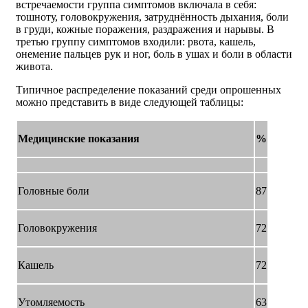
встречаемости группа симптомов включала в себя:
тошноту, головокружения, затруднённость дыхания, боли
в груди, кожные поражения, раздражения и нарывы. В
третью группу симптомов входили: рвота, кашель,
онемение пальцев рук и ног, боль в ушах и боли в области
живота.
Типичное распределение показаний среди опрошенных
можно представить в виде следующей таблицы:
Медицинские показания
%
Головные боли
87
Головокружения
72
Кашель
72
Утомляемость
63