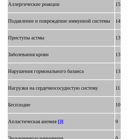
Аллергические реакции
15
Подавление и повреждение иммунной системы
14
Приступы астмы
13
Заболевания крови
13
Нарушения гормонального баланса
13
Нагрузки на сердечнососудистую систему
11
Бесплодие
10
Апластическая анемия
[3]
9
Эндокринные нарушения
9