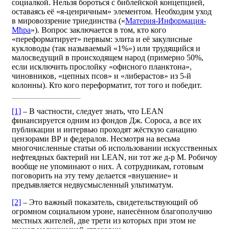
социалкой. Нельзя бороться с библейской концепцией,
оставаясь её «я-ценричным» элементом. Необходим уход
в мировоззрение триединства («
Материя-Информация-
Мћра
»). Вопрос заключается в том, кто кого
«переформатирует» первым: элита и её закулисные
кукловоды (так называемый «1%») или трудящийся и
малосведущий в происходящем народ (примерно 50%,
если исключить прослойку «офисного планктона»,
чиновников, «цепных псов» и «либерастов» из 5-й
колонны). Кто кого переформатит, тот того и победит.
[1]
– В частности, следует знать, что LEAN
финансируется одним из фондов Дж. Сороса, а все их
публикации и интервью проходят жёсткую санацию
цензорами ВР и федералов. Несмотря на весьма
многочисленные статьи об использовании искусственных
нефтеядных бактерий ни LEAN, ни тот же д-р М. Робичоу
вообще не упоминают о них. А сотрудникам, готовым
поговорить на эту тему делается «внушение» и
предъявляется недвусмысленный ультиматум.
[2]
– Это важный показатель, свидетельствующий об
огромном социальном уроне, нанесённом благополучию
местных жителей, две трети из которых при этом не