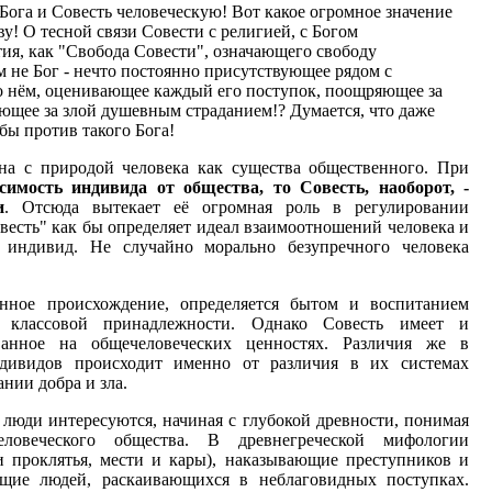
Бога и Совесть человеческую! Вот какое огромное значение
ву! О тесной связи Совести с религией, с Богом
тия, как "Свобода Совести", означающего свободу
м не Бог - нечто постоянно присутствующее рядом с
 о нём, оценивающее каждый его поступок, поощряющее за
щее за злой душевным страданием!? Думается, что даже
бы против такого Бога!
ана с природой человека как существа общественного. При
симость индивида от общества, то Совесть, наоборот, -
и
. Отсюда вытекает её огромная роль в регулировании
есть" как бы определяет идеал взаимоотношений человека и
 индивид. Не случайно морально безупречного человека
енное происхождение, определяется бытом и воспитанием
о классовой принадлежности. Однако Совесть имеет и
ованное на общечеловеческих ценностях. Различия же в
дивидов происходит именно от различия в их системах
ании добра и зла.
 люди интересуются, начиная с глубокой древности, понимая
веческого общества. В древнегреческой мифологии
и проклятья, мести и кары), наказывающие преступников и
щие людей, раскаивающихся в неблаговидных поступках.