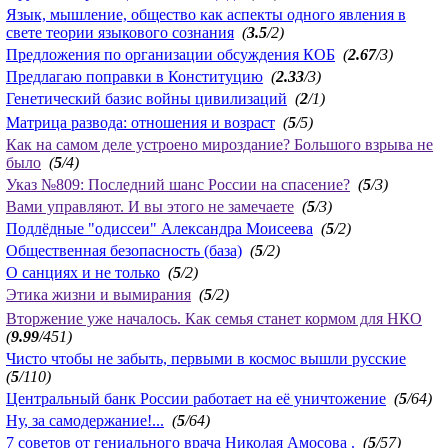
Язык, мышление, общество как аспекты одного явления в
свете теории языкового сознания
(
3.5
/2)
Предложения по организации обсуждения КОБ
(
2.67
/3)
Предлагаю поправки в Конституцию
(
2.33
/3)
Генетический базис войны цивилизаций
(
2
/1)
Матрица развода: отношения и возраст
(
5
/5)
Как на самом деле устроено мироздание? Большого взрыва не
было
(
5
/4)
Указ №809: Последний шанс России на спасение?
(
5
/3)
Вами управляют. И вы этого не замечаете
(
5
/3)
Подлёдные "одиссеи" Александра Моисеева
(
5
/2)
Общественная безопасность (база)
(
5
/2)
О санциях и не только
(
5
/2)
Этика жизни и вымирания
(
5
/2)
Вторжение уже началось. Как семья станет кормом для НКО
(
9.99
/451)
Чисто чтобы не забыть, первыми в космос вышли русские
(
5
/110)
Центральный банк России работает на её уничтожение
(
5
/64)
Ну, за самодержание!...
(
5
/64)
7 советов от гениального врача Николая Амосова .
(
5
/57)