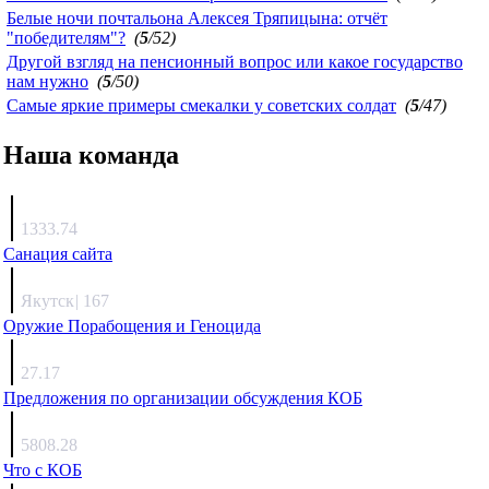
Белые ночи почтальона Алексея Тряпицына: отчёт
"победителям"?
(
5
/52)
Другой взгляд на пенсионный вопрос или какое государство
нам нужно
(
5
/50)
Самые яркие примеры смекалки у советских солдат
(
5
/47)
Наша команда
Агафонов
1333.74
Санация сайта
Каиргали
Якутск
|
167
Оружие Порабощения и Геноцида
Михаил Михайлович
27.17
Предложения по организации обсуждения КОБ
Люкин
5808.28
Что с КОБ