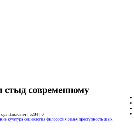
и стыд современному
горь Павлович
|
6284
|
0
ение
культура
социология
философия
семья
преступность
язык