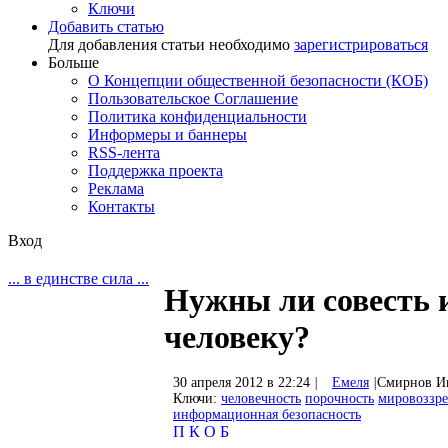
Ключи
Добавить статью
Для добавления статьи необходимо
зарегистрироваться
Больше
О Концепции общественной безопасности (КОБ)
Пользовательское Соглашение
Политика конфиденциальности
Информеры и баннеры
RSS-лента
Поддержка проекта
Реклама
Контакты
Вход
... в единстве сила ...
Нужны ли совесть 
человеку?
30 апреля 2012 в 22:24
|
Емеля
|
Смирнов И
Ключи:
человечность
порочность
мировоззр
информационная безопасность
П
К
О
Б