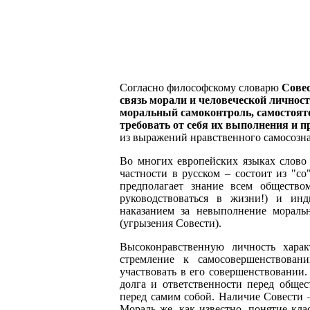
Согласно философскому словарю
Совес
связь морали и человеческой личност
моральный самоконтроль, самостояте
требовать от себя их выполнения и 
из выражений нравственного самосозн
Во многих европейских языках слово 
частности в русском – состоит из "со"
предполагает знание всем общество
руководствоваться в жизни!) и ин
наказанием за невыполнение мораль
(угрызения Совести).
Высоконравственную личность характ
стремление к самосовершенствован
участвовать в его совершенствовании.
долга и ответственности перед общес
перед самим собой. Наличие Совести 
Мораль же, как известно, понятие кла