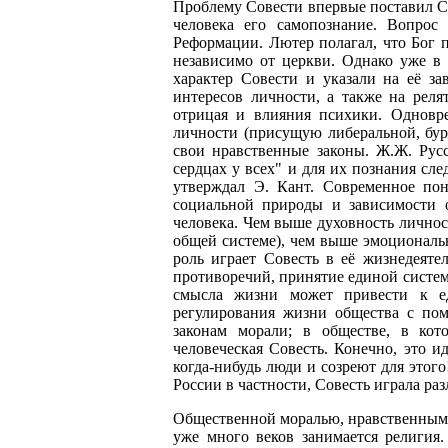
Проблему Совести впервые поставил С
человека его самопознание. Вопрос
Реформации. Лютер полагал, что Бог 
независимо от церкви. Однако уже в
характер Совести и указали на её з
интересов личности, а также на реля
отрицая и влияния психики. Одновре
личности (присущую либеральной, бурж
свои нравственные законы. Ж.Ж. Русс
сердцах у всех" и для их познания сл
утверждал Э. Кант. Современное пон
социальной природы и зависимости 
человека. Чем выше духовность лично
общей системе), чем выше эмоциональн
роль играет Совесть в её жизнедеяте
противоречий, принятие единой систем
смысла жизни может привести к ед
регулирования жизни общества с по
законам морали; в обществе, в ко
человеческая Совесть. Конечно, это и
когда-нибудь люди и созреют для этог
России в частности, Совесть играла ра
Общественной моралью, нравственным 
уже много веков занимается религия.