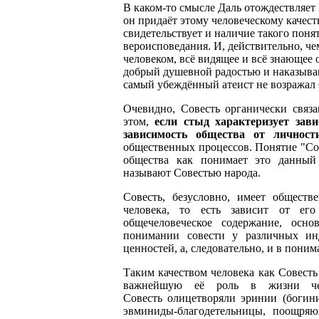
В каком-то смысле Даль отождествляет 
он придаёт этому человеческому качест
свидетельствует и наличие такого поня
вероисповедания. И, действительно, че
человеком, всё видящее и всё знающее
добрый душевной радостью и наказываю
самый убеждённый атеист не возражал 
Очевидно, Совесть органически связ
этом,
если стыд характеризует зави
зависимость общества от личност
общественных процессов. Понятие "Сов
общества как понимает это данный
называют Совестью народа.
Совесть, безусловно, имеет обществ
человека, то есть зависит от ег
общечеловеческое содержание, осн
понимании совести у различных ин
ценностей, а, следовательно, и в поним
Таким качеством человека как Совесть
важнейшую её роль в жизни чело
Совесть олицетворяли эринии (богин
эвминиды-благодетельницы, поощряю