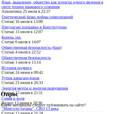
Язык, мышление, общество как аспекты одного явления в
свете теории языкового сознания
Аналитика
|
25 июля в 22:37
Генетический базис войны цивилизаций
Статья
|
16 июля в 13:00
Предлагаю поправки в Конституцию
Статья
|
13 июля в 12:07
Корень зла.
Статья
|
6 июля в 14:07
Общественная безопасность (база)
Статья
|
4 июля в 22:52
Общественная безопасность
Статья
|
1 июля в 13:14
История подвига
Статья
|
24 июня в 09:42
Тупик караганодонов
Статья
|
23 июня в 20:33
Энергия мечты и энергия разрушения
Статья
|
17 июня в 21:11
Опрос
Семья и воля
Видео
|
13 июня в 20:30
Какие материалы следует публиковать на сайте?
"Монголо-татары". СВО 13 века
Статья
|
12 июня в 21:24