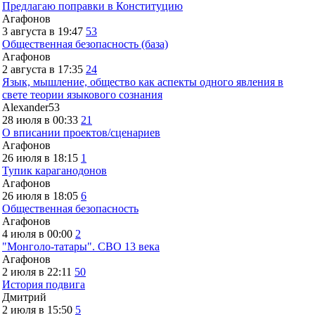
Предлагаю поправки в Конституцию
Агафонов
3 августа в 19:47
53
Общественная безопасность (база)
Агафонов
2 августа в 17:35
24
Язык, мышление, общество как аспекты одного явления в
свете теории языкового сознания
Alexander53
28 июля в 00:33
21
О вписании проектов/сценариев
Агафонов
26 июля в 18:15
1
Тупик караганодонов
Агафонов
26 июля в 18:05
6
Общественная безопасность
Агафонов
4 июля в 00:00
2
"Монголо-татары". СВО 13 века
Агафонов
2 июля в 22:11
50
История подвига
Дмитрий
2 июля в 15:50
5