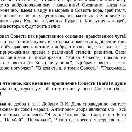
жется добропорядочному гражданину! Очевидно, когда мы
конечно, имеем в виду не мораль и Совесть вора, грабителя,
основана на вечных ценностях, изложенных в Заповедях и
ющих сурах Корана, в учениях Будды и Конфуция – людей,
ена которых будут жить вечно!
овал Совесть как нравственное сознание, нравственное чутьё
а и зла; тайник души, в котором отзывается одобрение или
 побуждающее к истине и добру, отвращающее от лжи и зла;
 прирождённая правда в различной степени развития. Свои
ословицами и поговорками: "Робка Совесть, поколь не
 от Совести (от Бога) не утаишь", "Добрая Совесть – глас
свою погубляет", "В ком стыд, в том и Совесть", "Глаза-мера,
ни что иное, как внешнее проявление Совести (Бога) в душе
да свидетельствует об отсутствии у него Совести (Бога,
!
мание добра и зла. Добрым В.И. Даль справедливо считает
конам высокой марали! Антиподом добра является зло – всё
ственных заповедей: "Я есть Господь Бог твой, и нет Бога
, "Не убей", "Не укради", "Чти отца твоего и матерь твою…"