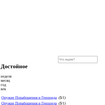
Достойное
неделя
месяц
год
век
Оружие Порабощения и Геноцида
(
5
/1)
Оружие Порабощения и Геноцида
(
5
/1)