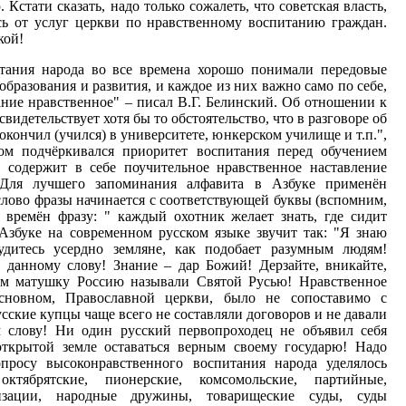
Кстати сказать, надо только сожалеть, что советская власть,
ась от услуг церкви по нравственному воспитанию граждан.
кой!
итания народа во все времена хорошо понимали передовые
образования и развития, и каждое из них важно само по себе,
ание нравственное" – писал В.Г. Белинский. Об отношении к
видетельствует хотя бы то обстоятельство, что в разговоре об
окончил (учился) в университете, юнкерском училище и т.п.",
ом подчёркивался приоритет воспитания перед обучением
 содержит в себе поучительное нравственное наставление
 Для лучшего запоминания алфавита в Азбуке применён
слово фразы начинается с соответствующей буквы (вспомним,
 времён фразу: " каждый охотник желает знать, где сидит
 Азбуке на современном русском языке звучит так: "Я знаю
удитесь усердно земляне, как подобает разумным людям!
 данному слову! Знание – дар Божий! Дерзайте, вникайте,
ом матушку Россию называли Святой Русью! Нравственное
основном, Православной церкви, было не сопоставимо с
сские купцы чаще всего не составляли договоров и не давали
 слову! Ни один русский первопроходец не объявил себя
ткрытой земле оставаться верным своему государю! Надо
опросу высоконравственного воспитания народа уделялось
ктябрятские, пионерские, комсомольские, партийные,
изации, народные дружины, товарищеские суды, суды