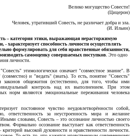
Велико могущество Совести!
(Цицерон)
Человек, утративший Совесть, не различает добра и зла.
(И. Ильин)
ть – категория этики, выражающая нерасторжимую
и, - характеризует способность личности осуществлять
льно формулировать для себя нравственные обязанности,
производить самооценку совершаемых поступков
. Это одно
ания личности.
"Совесть" этимологически означает "совместное знание". В
 (совместно) и "ведать" (знать). То есть, понятие "Совесть"
м законов общежития (естественно, для того, чтобы ими
дивидуальный контроль над их выполнением. При этом
ных норм являются эмоциональные переживания человека
еризует постоянное чувство неудовлетворённости собой,
ию, ответственность за неустроенность мира и желание
 Иными словами, Совесть – это осознание личностью своего
твом. Формально осознание выступает как ответственность
– критерий высокой духовности и нравственности личности.
ссовое. То есть то, что кажется нравственным современному