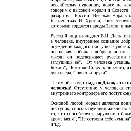
российскому нуворишу, вовсе не ка
говорим о высокой морали и Совести, 
разорителя России! Высокая мораль 
Блаженствах И. Христа, соответству
которыми гордятся народы Земли, и им
Русский энциклопедист В.И. Даль толк
в человеке, внутреннее сознание добр
осуждение каждого поступка; чувство,
невольная любовь к добру и истине;
мысли он подтверждает русскими п
заглушишь её", "От человека утаишь,
Божий", "Богатый Совесть не купит, а 
душа-вера, Совесть-порука".
Таким образом,
стыд, по Далю, - это 
человека!
Отсутствие у человека сты
внутреннего контролёра его поступков)
Основой любой морали является пони
поступок, способствующий жизни по за
то, что способствует нарушению боже
кроме меня", "Не сотвори себе кумира"
и т.д.