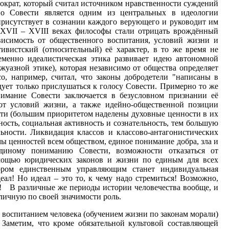
ократ, который считал источником нравственности суждений
 о Совести является одним из центральных в идеологии
присутствует в сознании каждого верующего и руководит им
 XVII – XVIII веках философы стали отрицать врождённый
ависимость от общественного воспитания, условий жизни и
тивистский (относительный) её характер, в то же время не
менно идеалистическая этика развивает идею автономной
уазной этике), которая независимо от общества определяет
о, например, считал, что законы добродетели "написаны в
едует только прислушаться к голосу Совести. Примерно то же
имание Совести заключается в безусловном признании её
от условий жизни, а также идейно-общественной позиции
сти (большим приоритетом наделены духовные ценности в их
ость, социальная активность и сознательность, тем большую
льности. Ликвидация классов и классово-антагонистических
ы ценностей всем обществом, единое понимание добра, зла и
иному пониманию Совести, возможности отказаться от
мощью юридических законов и жизни по единым для всех
тором единственным управляющим станет индивидуальная
деал! Но идеал – это то, к чему надо стремиться! Возможно,
о! В различные же периоды истории человечества вообще, и
зличную по своей значимости роль.
воспитанием человека (обучением жизни по законам морали)
 Заметим, что кроме обязательной культовой составляющей