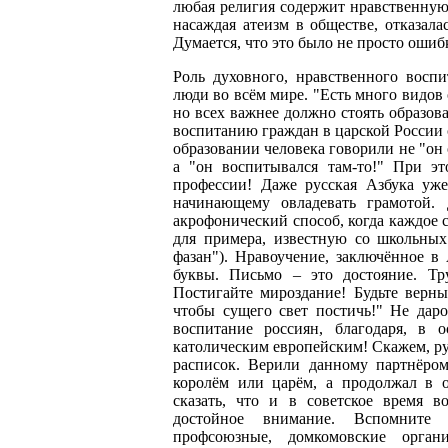
любая религия содержит нравственную. 
насаждая атеизм в обществе, отказал
Думается, что это было не просто ошиб
Роль духовного, нравственного восп
люди во всём мире. "Есть много видов 
но всех важнее должно стоять образов
воспитанию граждан в царской России с
образовании человека говорили не "он 
а "он воспитывался там-то!" При эт
профессии! Даже русская Азбука уже
начинающему овладевать грамотой.
акрофонический способ, когда каждое 
для примера, известную со школьных
фазан"). Нравоучение, заключённое в
буквы. Письмо – это достояние. Тр
Постигайте мироздание! Будьте верны
чтобы сущего свет постичь!" Не дар
воспитание россиян, благодаря, в 
католическим европейским! Скажем, ру
расписок. Верили данному партнёром
королём или царём, а продолжал в о
сказать, что и в советское время в
достойное внимание. Вспомните о
профсоюзные, домкомовские орган