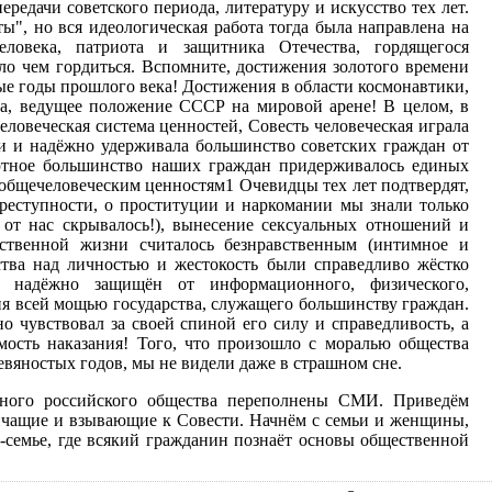
передачи советского периода, литературу и искусство тех лет.
ы", но вся идеологическая работа тогда была направлена на
еловека, патриота и защитника Отечества, гордящегося
о чем гордиться. Вспомните, достижения золотого времени
ые годы прошлого века! Достижения в области космонавтики,
ва, ведущее положение СССР на мировой арене! В целом, в
еловеческая система ценностей, Совесть человеческая играла
и и надёжно удерживала большинство советских граждан от
ютное большинство наших граждан придерживалось единых
общечеловеческим ценностям1 Очевидцы тех лет подтвердят,
преступности, о проституции и наркомании мы знали только
о от нас скрывалось!), вынесение сексуальных отношений и
ственной жизни считалось безнравственным (интимное и
ства над личностью и жестокость были справедливо жёстко
л надёжно защищён от информационного, физического,
я всей мощью государства, служащего большинству граждан.
 чувствовал за своей спиной его силу и справедливость, а
мость наказания! Того, что произошло с моралью общества
евяностых годов, мы не видели даже в страшном сне.
нного российского общества переполнены СМИ. Приведём
ичащие и взывающие к Совести. Начнём с семьи и женщины,
-семье, где всякий гражданин познаёт основы общественной