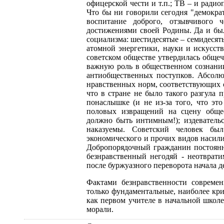
офицерской чести и т.п.; ТВ – и радио
Что бы ни говорили сегодня "демократ
воспитание доброго, отзывчивого ч
достижениями своей Родины. Да и был
социализма: шестидесятые – семидесят
атомной энергетики, науки и искусст
советском обществе утвердилась общеч
важную роль в общественном сознани
антиобщественных поступков. Абсол
нравственных норм, соответствующих 
что в стране не было такого разгула 
понаслышке (и не из-за того, что эт
половых извращений на сцену обще
должно быть интимным!); издеватель
наказуемы. Советский человек бы
экономического и прочих видов насили
Добропорядочный гражданин постоянно
безнравственный негодяй - неотврати
после буржуазного переворота начала д
Фактами безнравственности совреме
только фундаментальные, наиболее кр
как первом учителе в начальной школе
морали.