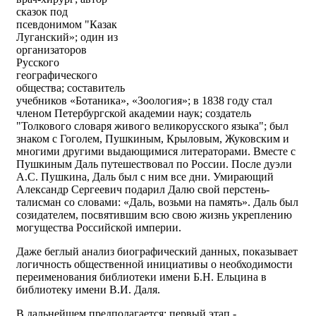
сказок под
псевдонимом "Казак
Луганский»; один из
организаторов
Русского
географического
общества; составитель
учебников «Ботаника», «Зоология»; в 1838 году стал
членом Петербургской академии наук; создатель
"Толкового словаря живого великорусского языка"; был
знаком с Гоголем, Пушкиным, Крыловым, Жуковским и
многими другими выдающимися литераторами. Вместе с
Пушкиным Даль путешествовал по России. После дуэли
А.С. Пушкина, Даль был с ним все дни. Умирающий
Александр Сергеевич подарил Далю свой перстень-
талисман со словами: «Даль, возьми на память». Даль был
созидателем, посвятившим всю свою жизнь укреплению
могущества Российской империи.
Даже беглый анализ биографический данных, показывает
логичность общественной инициативы о необходимости
переименования библиотеки имени Б.Н. Ельцина в
библиотеку имени В.И. Даля.
В дальнейшем предполагается: первый этап -