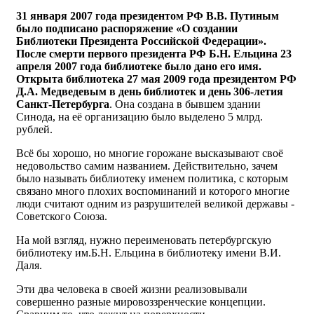
31 января 2007 года президентом РФ В.В. Путиным
было подписано распоряжение «О создании
Библиотеки Президента Российской Федерации».
После смерти первого президента РФ Б.Н. Ельцина 23
апреля 2007 года библиотеке было дано его имя.
Открыта библиотека 27 мая 2009 года президентом РФ
Д.А. Медведевым в день библиотек и день 306-летия
Санкт-Петербурга
. Она создана в бывшем здании
Синода, на её организацию было выделено 5 млрд.
рублей.
Всё бы хорошо, но многие горожане высказывают своё
недовольство самим названием. Действительно, зачем
было называть библиотеку именем политика, с которым
связано много плохих воспоминаний и которого многие
люди считают одним из разрушителей великой державы -
Советского Союза.
На мой взгляд, нужно переименовать петербургскую
библиотеку им.Б.Н. Ельцина в библиотеку имени В.И.
Даля.
Эти два человека в своей жизни реализовывали
совершенно разные мировоззренческие концепции.