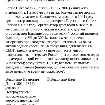
Сравним то, что лежит на поверхности.
Борис Николаевич Ельцин (1931 - 2007) - никакого
отношения к Петербургу не имел; будучи сепаратистом,
принимал участие в Беловежском сговоре в 1991 году;
организатор ликвидации и расстрела Верховного Совета
России в 1993 году; организатор двух войн в Чечне, в
которых полегло много людей и с той, и с другой
стороны; при Ельцине ростовщический ссудный процент
был поднят с 3% до 300 % годовых, что привело к
разорению производства; внутренняя политика была
антинародной (рост цен, депопуляция, дебилизация в
СМИ); внешняя политика проводилась в ущерб
национальным интересам России (чего стоит только один
проамериканский ельцинский министр иностранных дел
А.Козырев); разрушитель СССР; все помнят пьяные
выходки Ельцина (например, дирижирование в нетрезвом
виде немецким военным оркестром).
Владимир Иванович
Даль (1801 - 1872) -
учился в
Петербургском
морском кадетском
корпусе; прекрасный
врач-хирург; автор