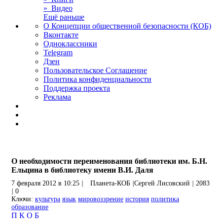
» Видео
Ещё раньше
О Концепции общественной безопасности (КОБ)
Вконтакте
Одноклассники
Telegram
Дзен
Пользовательское Соглашение
Политика конфиденциальности
Поддержка проекта
Реклама
О необходимости переименования библиотеки им. Б.Н.
Ельцина в библиотеку имени В.И. Даля
7 февраля 2012 в 10:25
|
Планета-КОБ
|
Сергей Лисовский
|
2083
|
0
Ключи:
культура
язык
мировоззрение
история
политика
образование
П
К
О
Б