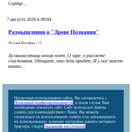
Сердце…
7 августа 2020 в 09:04
Размышления о "Древе Познания"
|
Русская Ноосфера
|
|
0
За окном птица ночью поёт, О заре, о рассвете
счастливом. Обещает, что день придёт, И у ног ляжет
наших…
Продолжая использование сайта, Вы соглашаетесь с
Политикой конфиденциальности
, в ином случае Вам
необходимо покинуть сайт. Сайт использует файлы
cookies для взаимодействия с Вами. Вы можете
согласиться на использование cookies или заблокировать
их использование, изменив настройки вашего интернет-
браузера, следуя
указаниям инструкции
.