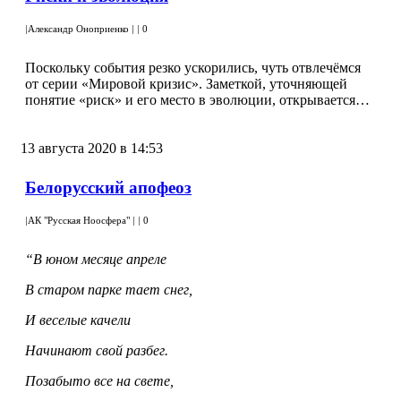
|
Александр Оноприенко
|
|
0
Поскольку события резко ускорились, чуть отвлечёмся
от серии «Мировой кризис». Заметкой, уточняющей
понятие «риск» и его место в эволюции, открывается…
13 августа 2020 в 14:53
Белорусский апофеоз
|
АК "Русская Ноосфера"
|
|
0
“В юном месяце апреле
В старом парке тает снег,
И веселые качели
Начинают свой разбег.
Позабыто все на свете,