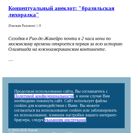
Концептуальный анекдот: "бразильская
лихорадка"
|
Емельян Разумеев
|
|
0
Сегодня в Рио-де-Жанейро почти в 2 часа ночи по
московскому времени откроется первая за всю историю
Олимпиада на южноамериканском континенте.
…
Продолжая использование сайта, Вы соглашаетесь с
Политикой конфиденциальности
, в ином случае Вам
необходимо покинуть сайт. Сайт использует файлы
cookies для взаимодействия с Вами. Вы можете
согласиться на использование cookies или заблокировать
их использование, изменив настройки вашего интернет-
браузера, следуя
указаниям инструкции
.
© 2010-2026 'Емеля'