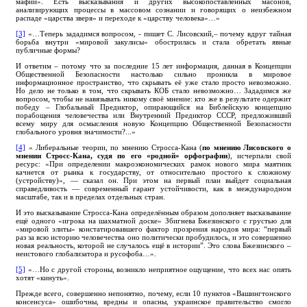
мафии». Есть высказывания и других высокопоставленных масонов,
анализирующих процессы в массовом сознании и говорящих о неизбежном
распаде «царства зверя» и переходе к «царству человека»…»
[3]
«…Теперь зададимся вопросом, - пишет С. Лисовский,– почему вдруг тайная
борьба внутри «мировой закулисы» обострилась и стала обретать явные
публичные формы?
И ответим – потому что за последние 15 лет информация, данная в Концепции
Общественной Безопасности настолько сильно проникла в мировое
информационное пространство, что скрывать её уже стало просто невозможно.
Но дело не только в том, что скрывать КОБ стало невозможно… Зададимся же
вопросом, чтобы не навязывать никому своё мнение: кто же в результате одержит
победу – Глобальный Предиктор, опирающийся на Библейскую концепцию
порабощения человечества или Внутренний Предиктор СССР, предложивший
всему миру для осмысления новую Концепцию Общественной Безопасности
глобального уровня значимости?...»
[4]
« Либеральные теории, по мнению Стросса-Кана (
по мнению Лисовского о
мнении Стросс-Кана, судя по его «родной» орфографии
), исчерпали свой
ресурс: «При определении макроэкономических рамок нового мира маятник
качнется от рынка к государству, от относительно простого к сложному
(устройству)», — сказал он. При этом на первый план выйдет социальная
справедливость — современный гарант устойчивости, как в международном
масштабе, так и в пределах отдельных стран.
И это высказывание Стросса-Кана определённым образом дополняет высказывание
ещё одного «игрока на шахматной доске» Збигнева Бжезинского с грустью для
«мировой элиты» констатировавшего фактор прозрения народов мира: “первый
раз за всю историю человечества оно политически пробудилось, и это совершенно
новая реальность, которой не случалось ещё в истории”. Это слова Бжезинского –
неистового глобализатора и русофоба…».
[5]
«…Но с другой стороны, возникло неприятное ощущение, что всех нас опять
хотят «кинуть».
Прежде всего, совершенно непонятно, почему, если 10 пунктов «Вашингтонского
консенсуса» ошибочны, вредны и опасны, украинское правительство смогло