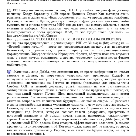
Джамахирии.
[7]
ВВП получив информацию о том, ЧТО Стросс-Кан говорил французскому
политику Клоду Бартолону («29 апреля Доминик Стросс-Кан выглядел очень
решительным и сказал мне: «Будь осторожен, они могут прослушивать телефоны.
Русские, в частности Путин, действуют заодно с французскими властями, чтобы
сместить меня с поста директора МВФ еще до того, как я смогу объявить о своем
участии в выборах. Мне кажется, что если меня отстранят, и я не смогу
баллотироваться с поста директора МВФ, то это будет плохо для всех» —
http://ru.wikipedia.org/wiki/Стросс-
Кан,_Доминик#.D0.91.D0.B8.D0.BE.D0.B3.D1.80.D0.B0.D1.84.D0.B8.D1.8F)
понял, что предупреждение и рекомендации РПГ от 30 марта (http://ruspg.ru —
«Второй приоритет…») – вовсе не «первоапрельская шутка», а-ля провокатор
Белковский, а реальность, срочно приступил к импровизационному
формированию Общероссийского Народного Фронта, обсудив план его создания
лишь с узким кругом соратников, а других «едроссов» поставив перед фактом
сильного политического манёвра и заставив их подстраиваться в режиме
мобилизации.
[8]
«Каменное» лицо ДАМа, при оглашении им, на пресс-конференции по итогам
саммита в Довиле, по поручению «евромасонов», приговора Каддафи и
послушное согласие выступить в роли «натовской шестёрки», которая должна
«развести» «полковника» на бегство из страны (постыдная для страны-члена
Совбеза ООН и великой державы, роль), указывает на его окончательное
зомбирование мастерами Ложи, в связи с чем он более предсказуем и покладист,
чем «народный лидер» Путин. Шок, испытанный журналистами, да и всеми
россионскими благонамеренными толпарями на этой пресс-конференции от
ответа на вопрос о его политическом будущем— «из той же оперы»: «Я рассказал
о своих предвыборных планах участникам саммита… могу дать пару адресов…».
Саммит, кроме всего прочего, показал на краю какой пропасти находилась весь
последний год Россия, которую вот-вот хотели разоружить, превратить в
натовский плацдарм и её руками начать душить непокорные «атлантистам»
страны Третьего мира. При этом «театральная» озабоченность ДАМа (под 2020
г.) европейской ПРО, должна была сгладить эффект полного холопства (в смысле
фрагмента из стихотворения Ф.И. Тютчева «…как перед ней не гнитесь, господа,
вам не снискать признанья у Европы, в её глазах вы будете всегда, не слуги
просвещенья, а холопы»).