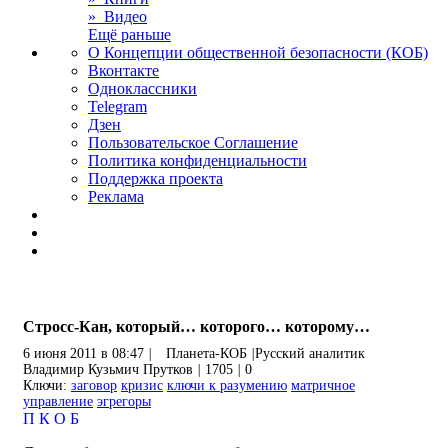
» Видео
Ещё раньше
О Концепции общественной безопасности (КОБ)
Вконтакте
Одноклассники
Telegram
Дзен
Пользовательское Соглашение
Политика конфиденциальности
Поддержка проекта
Реклама
Стросс-Кан, который… которого… которому…
6 июня 2011 в 08:47
|
Планета-КОБ
|
Русский аналитик
Владимир Кузьмич Прутков
|
1705
|
0
Ключи:
заговор
кризис
ключи к разумению
матричное
управление
эгрегоры
П
К
О
Б