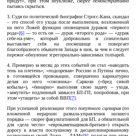
придут», при этом неуклюже,
скорее демонстративно
пытаясь скрыться.
3. Судя по политической биографии Стросс-Кана, скандал
– это способ его ухода после выполнения, возложенной
на него Ложей функции оповещения дураков «первого
рода»
[6]
— то есть он — дурак «второго рода» — «дурак
себе-на-уме», который добровольно и сознательно
выставляет себя на посмешище и повергает
благообразного обывателя Запада в шок, за чем и следует
пережог-обнуление эгрегориально-зависимых толпарей.
4. Примерно за месяц до этих событий он стал «наводить
тень на плетень», «подозревая» Россию и Путина лично,
в готовящейся провокации, совершенно карикатурно
делая из него «союзника» Саркози («бред сивой
кобылы»), «бинарно» выполняя свою задачу – уходя,
«замутить» подлинный замысел БП-ГП, попробовав, при
этом «утащить» за собой ВВП
[7]
.
При успешной реализации этого
попутного сценария
(по
вложенной иерархии развала-управления низшего
порядка — скорее факультативной для БП, а обязательной
для «дела чести» «еврокаменьщиков-братьев») открыть
дорогу к власти послушному и дисциплинированному
подмастерью своей Ложи — ДАМу
[8]
, полагая при этом,