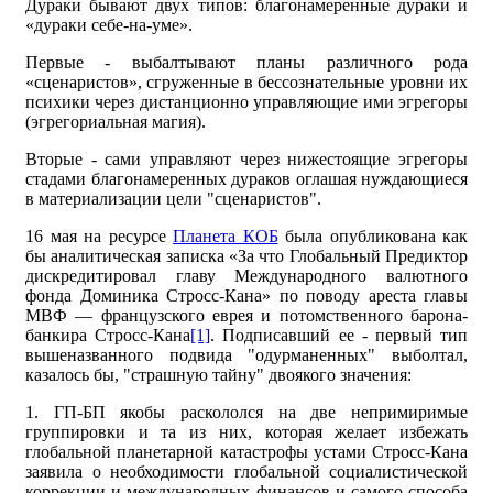
Дураки бывают двух типов: благонамеренные дураки и
«дураки себе-на-уме».
Первые - выбалтывают планы различного рода
«сценаристов», сгруженные в бессознательные уровни их
психики через дистанционно управляющие ими эгрегоры
(эгрегориальная магия).
Вторые - сами управляют через нижестоящие эгрегоры
стадами благонамеренных дураков оглашая нуждающиеся
в материализации цели "сценаристов".
16 мая на ресурсе
Планета КОБ
была опубликована как
бы аналитическая записка «За что Глобальный Предиктор
дискредитировал главу Международного валютного
фонда Доминика Стросс-Кана» по поводу ареста главы
МВФ — французского еврея и потомственного барона-
банкира Стросс-Кана
[1]
. Подписавший ее - первый тип
вышеназванного подвида "одурманенных" выболтал,
казалось бы, "страшную тайну" двоякого значения:
1. ГП-БП якобы раскололся на две непримиримые
группировки и та из них, которая желает избежать
глобальной планетарной катастрофы устами Стросс-Кана
заявила о необходимости глобальной социалистической
коррекции и международных финансов и самого способа