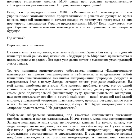
получить гигантские кредиты МВФ лишь при условии неукоснительного
соблюдения как раз именно этих 10 программных принципов?
Если, как утверждает глава МВФ, «Вашингтонский консенсус» с его
упрощенными экономическими представлениями и рецептами рухнул во время
кризиса мировой экономики и остался позади, то почему его программа до сих
пор упорно навязывается Украине представителями МВФ? Ведь получается, что
для Украины «Вашингтонский консенсус» – это не прошлое, а настоящее и
будущее.
Где логика?
Впрочем, не это главное…
В связи с этим, я не удивлюсь, если вскоре Доминик Стросс-Кан выступит с долгой
концептуальной речью под названием «Ведущая роль Мирового правительства в
новом мировом порядке». Эта идея уже давно витает в масонских умах правящей
элиты Запада.
То, что принципы экономического либерализма, принципы «Вашингтонского
консенсуса» не просто несправедливы и губительны, а представляют собой
концепцию цивилизованного механизма экспроприации природных ресурсов и
материальных благ в пользу Запада, сегодня поняли уже даже слабоумные. На
мой взгляд, проблема не в этом. Мне кажется, проблема в том, что от одной
крайности – либеральной системы, на первый взгляд, дерегулированной, а на
самом деле подконтрольной финансовому пулу транснациональной олигархии,
нам всем предлагают перейти к другой крайности – некой плановой глобальной
системе, управляемой «мировым правительством», прямому регулированию всего
и вся. Но это – «те же яйца, только вид сбоку». Кто будет контролировать это
«мировое правительство»? Не догадываетесь?
Глобальная либеральная экономика, под тяжестью накопившихся системных
ошибок, зависла и начала разваливаться. Иначе говоря, механизм экспроприации
Западом незападного мира стало не по-детски клинить. Не трудно понять, что
модернизации он не подлежит, так как полностью себя исчерпал. Нужен новый,
безотказно работающий механизм глобальной экспроприации, прикрытый
абстрактными рассуждениями о справедливости. В условиях мирового кризиса
подобные рассуждения со стороны международного финансового капитала