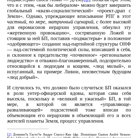
что и с этим, «как бы либералом» можно будет завершить
глобальный «квази-социалистический» «проект-драп с
Земли». Однако, упреждающее вписывание РПГ в этот
частный, по мере, матричный сценарий
, с более высокой
для евромасонов иерархии управления, обнулил эту
«жертвенную провокацию», состряпанную Ложей и
стоящим за ней БП, поставив «подмастерья» в положение
«одобряющего» создание над-партийной структуры ОНФ
— над-системной политической силы, вписавшей в себя,
и склонное к предательству «почвенное» «региональное
людоедство» и отважно-благонамеренный, подозрительно
относящийся к людоедам и кощеям, «люд милый», и
испуганный, на примере Ливии, неизвестным будущим
«люд добрый».
И случилось то, что должно было случиться: БП оказался
в роли унтер-офицерской вдовы, которая сама себя
высекла, поскольку и «великий и ужасный» БП, в той
мере, в которой он является «управляюще-
разваливающей» подсистемой тоже вписан по
объемлющим его иерархиям в объемлющий его и всех
жителей планеты Земля, процесс управления.
[1]
Домини?к Гасто?н Андре Стросс-Кан (фр. Dominique Gaston André Strauss-