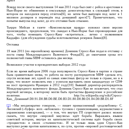
Арест
Вскоре после своего выступления 14 мая 2011 года был снят с рейса и арестован в
Нью-Йорке по обвинению в сексуальных домогательствах к служащей отеля, в
котором он находился перед отлетом[6], но затем был выпущен под залог в 1
миллион долларов и переведён под домашний арест[7]. Примечательно, что
попытке выпуска под залог, до его отставки было отказано.
Тьерри Мейсан в газете «Комсомольская правда» изложил свою версию
происшедшего, предположив, что скандал в Нью-Йорке был спровоцирован для
того, чтобы помешать Стросс-Кану «встретиться… лично с полковником
Каддафи» (для обсуждения судьбы золотовалютных резервов Ливии)[8].
Отставка
19 мая 2011 (по европейскому времени) Доминик Стросс-Кан подал в отставку с
поста главы Международного Валютного Фонда[9], до окончания срока его
полномочий главы МВФ оставалось два месяца.
Возможное участие в президентских выборах 2012 года
Если во время выборов 2006 года популярность Стросс-Кана в партии и стране
была сравнительно низка, то работа на посту распорядителя МВФ сделала его,
спустя несколько лет, одной из самых известных фигур не только в стране, но и в
мире, что может позволить ему с успехом выставить свою кандидатуру от СПФ
на пост президента Франции в 2012 году[10]. Бывший директор-распорядитель
Международного валютного фонда Доминик Стросс-Кан не исключает, что стал
жертвой заговора, к которому могли быть причастны французские и российские
политики. - http://ru.wikipedia.org/wiki/Стросс-
Кан,_Доминик#.D0.91.D0.B8.D0.BE.D0.B3.D1.80.D0.B0.D1.84.D0.B8.D1.8F
[2]
«Мы неоднократно говорили, — пишет примасоненный «родскобовец» С.
Лисовский («буфер» всех «кобовских» тусовок с гринпсиовцами, журналистами и
украинскими олигархами), — о том, что внутри ГП существует раскол: можно
сказать, что внутри «мировой закулисы» идёт борьба. Выражаясь языком
советской истории, внутри их капиталистической системы идёт борьба своих
«троцкистов» и своих «сталинистов». И не только лишь один Стросс-Кан
выступил резко против капитализма и, по сути, против «мировой ростовщической