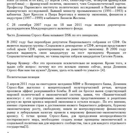
Kahn [d?minik st?os kan]; 25 апреля 1949, Нёйи-сюр-Сен, Четвёртая французская
республика) — французский политик, экономист, член Социалистической партии.
Профессор Парижского института политических исследований и Высшей школы
коммерческих исследований. Бывший министр промышленности (1991—1993) в
кабинетах Эдит Крессон и Пьера Береговуа и министр экономики, финансов и
индустрии (1997—1999) в кабинете Лионеля Жоспена.
C 28 сентября 2007 года по 18 мая 2011 года являлся директором-
распорядителем Международного валютного фонда.
Часто Доминика Стросс-Кана называют DSK по его инициалам.
В 2002 году был переизбран депутатом Национального собрания от СПФ. Он
является лидером группы «Социализм и демократия» в СПФ, которая представляет
собой крыло СПФ, ориентированную на рыночную экономику. В 2006 году
пытался выдвинуть свою кандидатуру на пост президента Франции от
Социалистической партии, но члены партии избрали кандидатом Сеголен Руаяль.
Бернар Кушнер: «Все это произошло исключительно не вовремя. Кроме того, я
задаю себе вопрос: почему все это всплыло именно сейчас, когда Доминик
Стросс-Кан нам так нужен? Думаю, здесь есть какой-то умысел» [4].
Политическая позиция
3 апреля 2011 года на ежегодном заседании МВФ и Всемирного банка, Доминик
Стросс-Кан выступил с концептуальной полуторачасовой речью, которая
произвела эффект разорвавшейся бомбы. В ней он бросил вызов существующей
мировой политической и экономической системе, заявив, что «Вашингтонский
консенсус с его упрощёнными экономическими представлениями и рецептами
рухнул во время кризиса мировой экономики и остался позади». По его мнению,
именно стремление стран к достижению низкого бюджетного дефицита, бурному
экономическому росту, свободному, никем не контролируемому финансовому
рынку и либеральным налогам привели к мировому финансово-экономическому
кризису. С точки зрения Стросс-Кана, для преодоления неопределённости
посткризисного мира, необходимо создать новые принципы экономической и
социальной политики как для мирового сообщества, так и для каждого отдельного
государства[5].