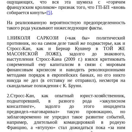
ощущающих, что вся эта шумиха с «горячим
французским кроликом» признак того, что ГП-БП «вновь
собирается кинуть»
[5]
.
На реализованную вероятностную предопределенность
такого рода указывают нижеследующие факты.
1.НИКОЛЯ САРКОЗИ («как бы» политический
противник, но на самом деле такой же подмастерье, как и
Стросс-Кан, как и Бернар Кушнер в ТОЙ ЖЕ
МАСОНСКОЙ ЛОЖЕ), задолго до знакового,
выступления Стросс-Кана (2009 г.) взялся критиковать
современный ему капитализм в связи с мировым
финансовым кризисом и наводить революционными
методами порядок в европейских банках, но его никто
никуда не дел (в отставку не отправил), несмотря на
скандальные похождения с К. Бруни.
2.Стросс-Кан, как опытный юрист-хозяйственник,
поднаторевший, в разного рода «закулисном
консалтинге», задолго до этого инцидента
предвидел-«наговаривал» такую провокацию, но
заблаговременно не упредил такое развитие событий,
например, длительной командировкой в родную
Францию, а «втупую» стал дожидаться пока «за ним