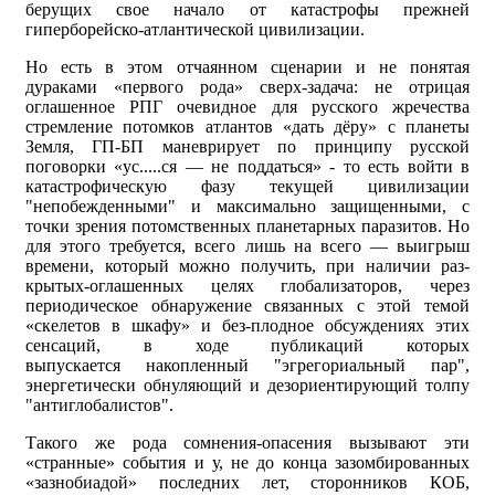
берущих свое начало от катастрофы прежней
гиперборейско-атлантической цивилизации.
Но есть в этом отчаянном сценарии и не понятая
дураками «первого рода» сверх-задача: не отрицая
оглашенное РПГ очевидное для русского жречества
стремление потомков атлантов «дать дёру» с планеты
Земля, ГП-БП маневрирует по принципу русской
поговорки «ус.....ся — не поддаться» - то есть войти в
катастрофическую фазу текущей цивилизации
"непобежденными" и максимально защищенными, с
точки зрения потомственных планетарных паразитов. Но
для этого требуется, всего лишь на всего — выигрыш
времени, который можно получить, при наличии раз-
крытых-оглашенных целях глобализаторов, через
периодическое обнаружение связанных с этой темой
«скелетов в шкафу» и без-плодное обсуждениях этих
сенсаций, в ходе публикаций которых
выпускается накопленный "эгрегориальный пар",
энергетически обнуляющий и дезориентирующий толпу
"антиглобалистов".
Такого же рода сомнения-опасения вызывают эти
«странные» события и у, не до конца зазомбированных
«зазнобиадой» последних лет, сторонников КОБ,