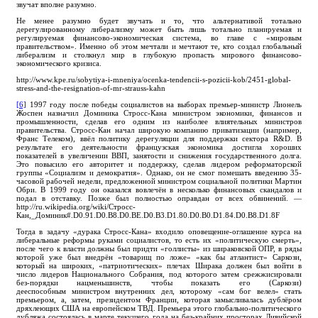
звучат вполне разумно.
Не менее разумно будет звучать и то, что альтернативой тотально
дерегулированному либерализму может быть лишь тотально планируемая и
регулируемая финансово-экономическая система, во главе с «мировым
правительством». Именно об этом мечтали и мечтают те, кто создал глобальный
либерализм и столкнул мир в глубокую пропасть мирового финансово-
экономического кризиса.
http://www.kpe.ru/sobytiya-i-mneniya/ocenka-tendencii-s-pozicii-kob/2451-global-
stress-and-the-resignation-of-mr-strauss-kahn
[6]
1997 году после победы социалистов на выборах премьер-министр Лионель
Жоспен назначил Доминика Стросс-Кана министром экономики, финансов и
промышленности, сделав его одним из наиболее влиятельных министров
правительства. Стросс-Кан начал широкую компанию приватизации (например,
Франс Телеком), ввёл политику дерегуляции для поддержки сектора R&D. В
результате его деятельности французская экономика достигла хороших
показателей в увеличении ВВП, занятости и снижения государственного долга.
Это повысило его авторитет и поддержку, сделав лидером реформаторской
группы «Социализм и демократия». Однако, он не смог помешать введению 35-
часовой рабочей недели, предложенной министром социальной политики Мартин
Обри. В 1999 году он оказался вовлечён в несколько финансовых скандалов и
подал в отставку. Позже был полностью оправдан от всех обвинений. —
http://ru.wikipedia.org/wiki/Стросс-
Кан,_Доминик#.D0.91.D0.B8.D0.BE.D0.B3.D1.80.D0.B0.D1.84.D0.B8.D1.8F
Тогда в задачу «дурака Стросс-Кана» входило оповещение-оглашение курса на
либеральные реформы руками социалистов, то есть их «политическую смерть»,
после чего к власти должны был придти «голлисты» из шираковской ОПР, в ряды
которой уже был внедрён «товарищ по ложе» «как бы атлантист» Саркози,
который на широких, «патриотических» плечах Ширака должен был войти в
число лидеров Национального Собрания, под которого затем срежжисировали
без-порядки нацменьшинств, чтобы показать его (Саркози)
дееспособным министром внутренних дел, которому «сам бог велел» стать
премьером, а, затем, президентом Франции, которая замысливалась дублёром
дряхлеющих США на европейском ТВД. Премьера этого глобально-политического
дубляжа состоялась в марте текущего года на без-крайних просторах Ливийской