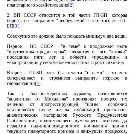
планетарного хозяйствования
[2]
2. ВП СССР относится к той части ГП-БП, которая
борется со злонравием "необучаемой" части того же ГП-
БП
[3]
.
Совокупно это должно было показать минимум две вещи.
Первое - ВП СССР - "в теме" и продолжает быть
"внутренним предиктором", несмотря на все "косяки"
последних пяти лет, в области «предикции» и
«выстраивания у себя человечного типа строя психики».
Второе - ГП-БП, хотя бы отчасти "с нами" - то есть
сопереживает и стремится выправить перекос в
глобализации
[4]
.
Так у благонамеренных дураков, начитавшихся
"аналитики от Михалыча" производят процесс их
лечения от прогрессирующей "шизы", особенно
усилившейся после начала публикаций прогнозно-
аналитических материалов Русского Предуказателя
Глобализации, поднимающего думающего читателя до
иерархии над-цивилизационного понимания причин
текущего планетарного кризиса и движущих процессов,