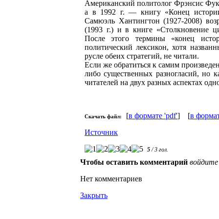
Американский политолог Фрэнсис Фукуям
а в 1992 г. — книгу «Конец истори
Самюэль Хантингтон (1927-2008) воз
(1993 г.) и в книге «Столкновение ц
После этого термины «конец исто
политический лексикон, хотя названн
русле обеих стратегий, не читали.
Если же обратиться к самим произведен
либо существенных разногласий, но 
читателей на двух разных аспектах одн
[
в формате 'pdf'
] [
в формат
Скачать файл:
Источник
5
/
3
гол.
Чтобы оставить комментарий
войдите
Нет комментариев
Закрыть