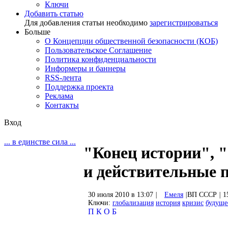
Ключи
Добавить статью
Для добавления статьи необходимо
зарегистрироваться
Больше
О Концепции общественной безопасности (КОБ)
Пользовательское Соглашение
Политика конфиденциальности
Информеры и баннеры
RSS-лента
Поддержка проекта
Реклама
Контакты
Вход
... в единстве сила ...
"Конец истории", 
и действительные 
30 июля 2010 в 13:07
|
Емеля
|
ВП СССР
|
1
Ключи:
глобализация
история
кризис
будуще
П
К
О
Б