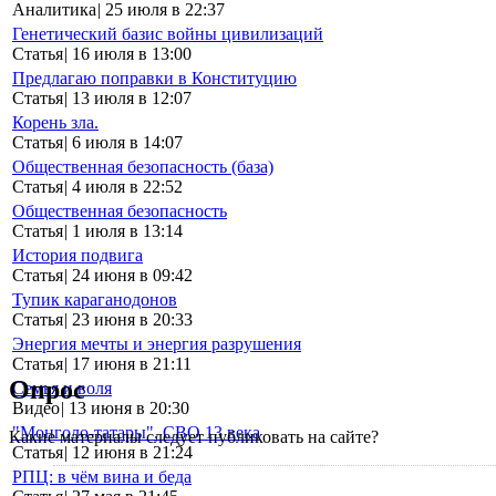
Аналитика
|
25 июля в 22:37
Генетический базис войны цивилизаций
Статья
|
16 июля в 13:00
Предлагаю поправки в Конституцию
Статья
|
13 июля в 12:07
Корень зла.
Статья
|
6 июля в 14:07
Общественная безопасность (база)
Статья
|
4 июля в 22:52
Общественная безопасность
Статья
|
1 июля в 13:14
История подвига
Статья
|
24 июня в 09:42
Тупик караганодонов
Статья
|
23 июня в 20:33
Энергия мечты и энергия разрушения
Статья
|
17 июня в 21:11
Опрос
Семья и воля
Видео
|
13 июня в 20:30
"Монголо-татары". СВО 13 века
Какие материалы следует публиковать на сайте?
Статья
|
12 июня в 21:24
РПЦ: в чём вина и беда