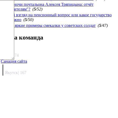
Белые ночи почтальона Алексея Тряпицына: отчёт
"победителям"?
(
5
/52)
Другой взгляд на пенсионный вопрос или какое государство
нам нужно
(
5
/50)
Самые яркие примеры смекалки у советских солдат
(
5
/47)
Наша команда
Агафонов
1333.74
Санация сайта
Каиргали
Якутск
|
167