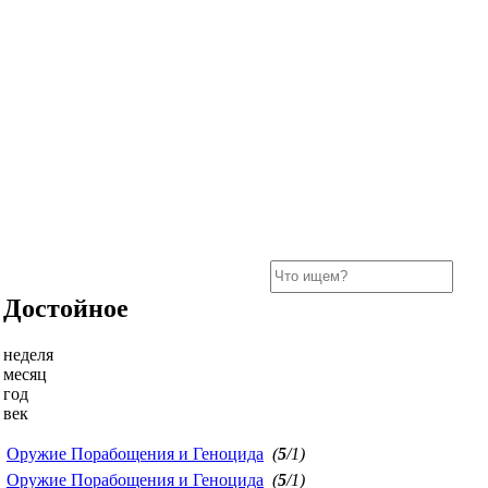
Достойное
неделя
месяц
год
век
Оружие Порабощения и Геноцида
(
5
/1)
Оружие Порабощения и Геноцида
(
5
/1)