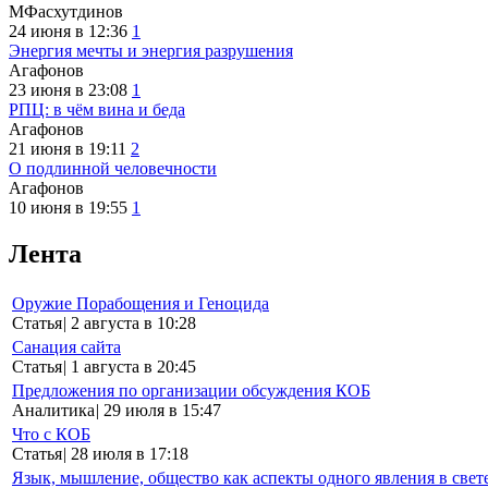
МФасхутдинов
24 июня в 12:36
1
Энергия мечты и энергия разрушения
Агафонов
23 июня в 23:08
1
РПЦ: в чём вина и беда
Агафонов
21 июня в 19:11
2
О подлинной человечности
Агафонов
10 июня в 19:55
1
Лента
Оружие Порабощения и Геноцида
Статья
|
2 августа в 10:28
Санация сайта
Статья
|
1 августа в 20:45
Предложения по организации обсуждения КОБ
Аналитика
|
29 июля в 15:47
Что с КОБ
Статья
|
28 июля в 17:18
Язык, мышление, общество как аспекты одного явления в свет