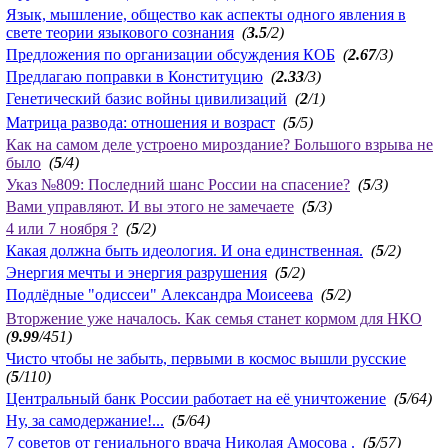
Язык, мышление, общество как аспекты одного явления в
свете теории языкового сознания
(
3.5
/2)
Предложения по организации обсуждения КОБ
(
2.67
/3)
Предлагаю поправки в Конституцию
(
2.33
/3)
Генетический базис войны цивилизаций
(
2
/1)
Матрица развода: отношения и возраст
(
5
/5)
Как на самом деле устроено мироздание? Большого взрыва не
было
(
5
/4)
Указ №809: Последний шанс России на спасение?
(
5
/3)
Вами управляют. И вы этого не замечаете
(
5
/3)
4 или 7 ноября ?
(
5
/2)
Какая должна быть идеология. И она единственная.
(
5
/2)
Энергия мечты и энергия разрушения
(
5
/2)
Подлёдные "одиссеи" Александра Моисеева
(
5
/2)
Вторжение уже началось. Как семья станет кормом для НКО
(
9.99
/451)
Чисто чтобы не забыть, первыми в космос вышли русские
(
5
/110)
Центральный банк России работает на её уничтожение
(
5
/64)
Ну, за самодержание!...
(
5
/64)
7 советов от гениального врача Николая Амосова .
(
5
/57)