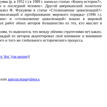
а (р. в 1952 г.) в 1989 г. написал статью «Конец истории?»,
и и последний человек». Другой американский политолог
разил Ф. Фукуяеме в статье «Столкновение цивилизаций?»
ивилизаций и преобразование мирового порядка» (1996 г.).
рии» и «столкновение цивилизаций» вошли в мировой
ых работ обоих авторов большинство из тех, кто мыслит в
иям, то выяснится, что между обеими стратегиями нет каких-
каждый из авторов акцентировал своё внимание и внимание
ого и того же глобального исторического процесса.
е 'doc' (rar-архив)
]
или
зарегистрируйтесь