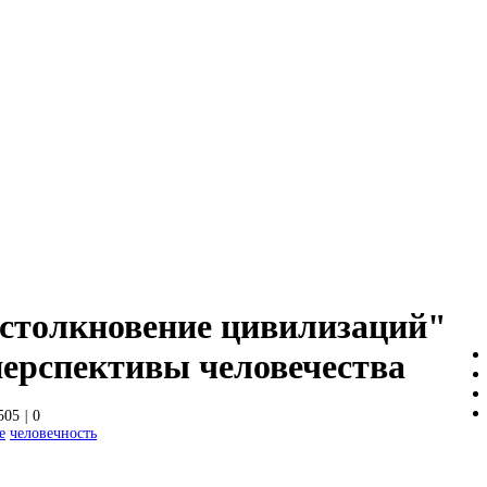
"столкновение цивилизаций"
перспективы человечества
505
|
0
е
человечность