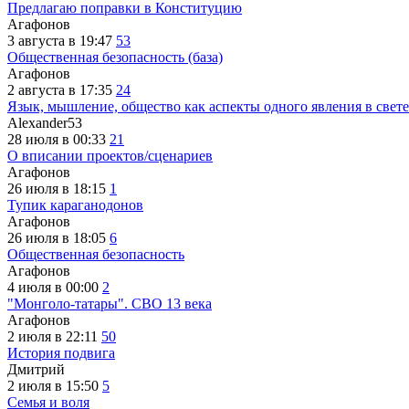
Предлагаю поправки в Конституцию
Агафонов
3 августа в 19:47
53
Общественная безопасность (база)
Агафонов
2 августа в 17:35
24
Язык, мышление, общество как аспекты одного явления в свете
Alexander53
28 июля в 00:33
21
О вписании проектов/сценариев
Агафонов
26 июля в 18:15
1
Тупик караганодонов
Агафонов
26 июля в 18:05
6
Общественная безопасность
Агафонов
4 июля в 00:00
2
"Монголо-татары". СВО 13 века
Агафонов
2 июля в 22:11
50
История подвига
Дмитрий
2 июля в 15:50
5
Семья и воля