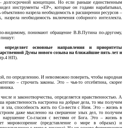
– долгосрочной концепции. Но если раньше единственным
видел инструменты «ЕР», которые он годами нарабатывал,
ь объективно назрела необходимость в расширении ресурсов –
, назрела необходимость включения соборного интеллекта.
о-видимому, понимают обращение В.В.Путина по-другому,
 пишут:
в определяет основные направления и приоритеты
дарственной Думы нового созыва на ближайшие пять лет
и
тр.4 НП).
ной, по определению. И невозможно поверить, чтобы народная
тегию – строчить законы. Это – чья-то отсебятина, скорее
овника.
 числе и законотворчества, определяется нравственностью. А
аша нравственность настроена на добрые дела, то мы получим
 и зла, способность жить по Со-вести с Ним. Это – жизнь в
астроим даже мысленно на свершение злых дел, то получим
, нарушение Со-гласия с вестями от Бога. Это – жизнь в
яет мировоззрение (представление о мире в образах) и
редставление о мире в лексике). На их основе формируются