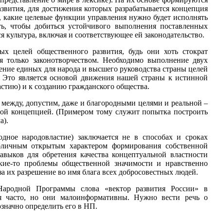
звития, для достижения которых разрабатывается концепция
, какие целевые функции управления нужно будет исполнять
ть, чтобы добиться устойчивого выполнения поставленных
 культура, включая и соответствующее ей законодательство.
ых целей общественного развития, будь они хоть стократ
ся только законотворчеством. Необходимо выполнение двух
ение единых для народа и высшего руководства страны целей
. Это является основой движения нашей страны к истинной
астию) и к созданию гражданского общества.
 между, допустим, даже и благородными целями и реальной –
ной концепцией. (Примером тому служит попытка построить
а).
одное народовластие) заключается не в способах и сроках
убличным открытым характером формирования собственной
авыков для обретения качества концептуальной властности
кие-то проблемы общественной значимости и нравственно
 за их разрешение во имя блага всех добросовестных людей.
ародной Программы слова «вектор развития России» в
я часто, но они малоинформативны. Нужно вести речь о
значно определить его в НП.