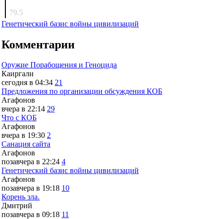
surov
79.5
Генетический базис войны цивилизаций
Комментарии
Оружие Порабощения и Геноцида
Каиргали
сегодня в 04:34
21
Предложения по организации обсуждения КОБ
Агафонов
вчера в 22:14
29
Что с КОБ
Агафонов
вчера в 19:30
2
Санация сайта
Агафонов
позавчера в 22:24
4
Генетический базис войны цивилизаций
Агафонов
позавчера в 19:18
10
Корень зла.
Дмитрий
позавчера в 09:18
11