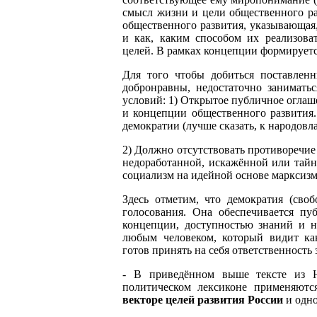
смысл жизни и цели общественного ра
общественного развития, указывающая
и как, каким способом их реализова
целей. В рамках концепции формируется
Для того чтобы добиться поставленн
добронравны, недостаточно занимать
условий: 1) Открытое публичное оглаш
и концепции общественного развития
демократии (лучше сказать, к народовл
2) Должно отсутствовать противоречие
недоработанной, искажённой или тай
социализм на идейной основе марксизм
Здесь отметим, что демократия (своб
голосования. Она обеспечивается п
концепции, доступностью знаний и н
любым человеком, который видит ка
готов принять на себя ответственность
- В приведённом выше тексте из Н
политическом лексиконе применяютс
векторе целей развития России
и одно