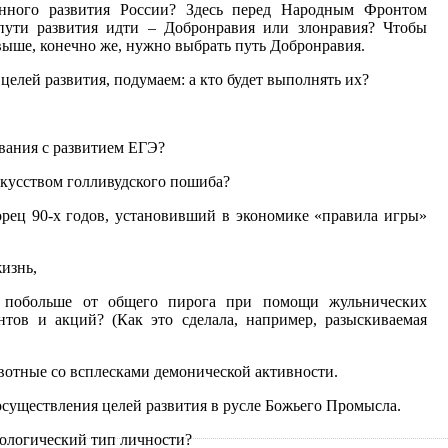
нного развития России? Здесь перед Народным Фронтом
пути развития идти – Добронравия или злонравия? Чтобы
ыше, конечно же, нужно выбрать путь Добронравия.
целей развития, подумаем: а кто будет выполнять их?
ования с развитием ЕГЭ?
скусством голливудского пошиба?
рец 90-х годов, установивший в экономике «правила игры»
изнь,
ть побольше от общего пирога при помощи жульнических
нтов и акций? (Как это сделала, например, разыскиваемая
вотные со всплесками демонической активности.
 осуществления целей развития в русле Божьего Промысла.
хологический тип личности?