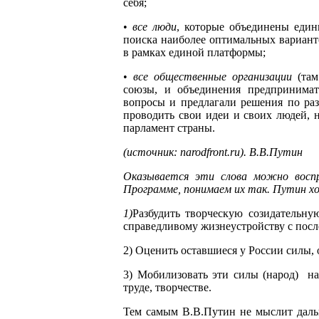
себя;
•
все люди
, которые объединены един
поиска наиболее оптимальных вариант
в рамках единой платформы;
•
все общественные организации
(там
союзы, и объединения предпринимат
вопросы и предлагали решения по ра
проводить свои идеи и своих людей, 
парламент страны.
(источник:
narodfront
.
ru
).
В.В.Путин
Оказывается эти слова можно восп
Программе, понимаем их так. Путин х
1)
Разбудить творческую созидательн
справедливому жизнеустройству с пос
2) Оценить оставшиеся у России силы, 
3) Мобилизовать эти силы (народ) на
труде, творчестве.
Тем самым В.В.Путин не мыслит даль