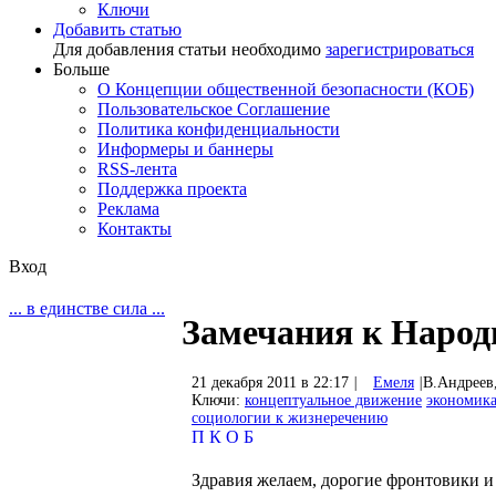
Ключи
Добавить статью
Для добавления статьи необходимо
зарегистрироваться
Больше
О Концепции общественной безопасности (КОБ)
Пользовательское Соглашение
Политика конфиденциальности
Информеры и баннеры
RSS-лента
Поддержка проекта
Реклама
Контакты
Вход
... в единстве сила ...
Замечания к Наро
21 декабря 2011 в 22:17
|
Емеля
|
В.Андреев
Ключи:
концептуальное движение
экономик
социологии к жизнеречению
П
К
О
Б
Здравия желаем, дорогие фронтовики 