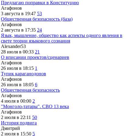
Предлагаю поправки в Конституцию
Агафонов
3 августа в 19:47
53
Общественная безопасность (база)
Агафонов
2 августа в 17:35
24
Язык, мышление, общество как аспекты одного явления в
свете теории языкового сознания
Alexander53
28 июля в 00:33
21
О вписании проектов/сценариев
Агафонов
26 июля в 18:15
1
Тупик караганодонов
Агафонов
26 июля в 18:05
6
Общественная безопасность
Агафонов
4 июля в 00:00
2
"Монголо-татары". СВО 13 века
Агафонов
2 июля в 22:11
50
История подвига
Дмитрий
2 июля в 15:50
5