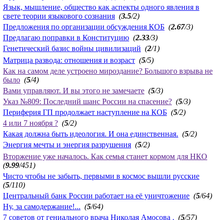
Язык, мышление, общество как аспекты одного явления в
свете теории языкового сознания
(
3.5
/2)
Предложения по организации обсуждения КОБ
(
2.67
/3)
Предлагаю поправки в Конституцию
(
2.33
/3)
Генетический базис войны цивилизаций
(
2
/1)
Матрица развода: отношения и возраст
(
5
/5)
Как на самом деле устроено мироздание? Большого взрыва не
было
(
5
/4)
Вами управляют. И вы этого не замечаете
(
5
/3)
Указ №809: Последний шанс России на спасение?
(
5
/3)
Периферия ГП продолжает наступление на КОБ
(
5
/2)
4 или 7 ноября ?
(
5
/2)
Какая должна быть идеология. И она единственная.
(
5
/2)
Энергия мечты и энергия разрушения
(
5
/2)
Вторжение уже началось. Как семья станет кормом для НКО
(
9.99
/451)
Чисто чтобы не забыть, первыми в космос вышли русские
(
5
/110)
Центральный банк России работает на её уничтожение
(
5
/64)
Ну, за самодержание!...
(
5
/64)
7 советов от гениального врача Николая Амосова .
(
5
/57)