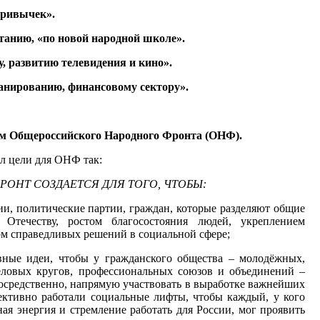
привычек».
танию, «по новой народной школе».
у, развитию телевидения и кино».
ланированию, финансовому сектору».
ям Общероссийского Народного Фронта (ОНФ).
л цели для ОНФ так:
НТ СОЗДАЕТСЯ ДЛЯ ТОГО, ЧТОБЫ:
и, политические партии, граждан, которые разделяют общие
Отечеству, ростом благосостояния людей, укреплением
ом справедливых решений в социальной сфере;
ные идеи, чтобы у гражданского общества – молодёжных,
деловых кругов, профессиональных союзов и объединений –
осредственно, напрямую участвовать в выработке важнейших
ективно работали социальные лифты, чтобы каждый, у кого
ная энергия и стремление работать для России, мог проявить