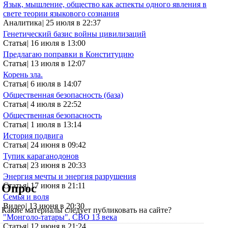
Язык, мышление, общество как аспекты одного явления в
свете теории языкового сознания
Аналитика
|
25 июля в 22:37
Генетический базис войны цивилизаций
Статья
|
16 июля в 13:00
Предлагаю поправки в Конституцию
Статья
|
13 июля в 12:07
Корень зла.
Статья
|
6 июля в 14:07
Общественная безопасность (база)
Статья
|
4 июля в 22:52
Общественная безопасность
Статья
|
1 июля в 13:14
История подвига
Статья
|
24 июня в 09:42
Тупик караганодонов
Статья
|
23 июня в 20:33
Энергия мечты и энергия разрушения
Статья
|
17 июня в 21:11
Опрос
Семья и воля
Видео
|
13 июня в 20:30
Какие материалы следует публиковать на сайте?
"Монголо-татары". СВО 13 века
Статья
|
12 июня в 21:24