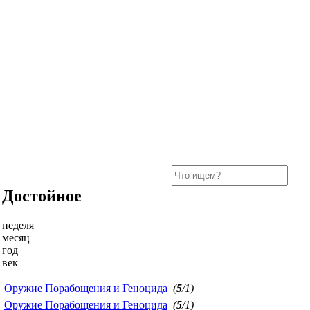
Достойное
неделя
месяц
год
век
Оружие Порабощения и Геноцида
(
5
/1)
Оружие Порабощения и Геноцида
(
5
/1)