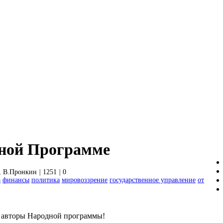
дной Программе
, В.Пронкин
|
1251
|
0
а
финансы
политика
мировоззрение
государственное управление
от
и авторы Народной программы!