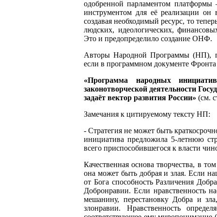
одобренной парламентом платформы 
инструментом для её реализации он 
создавая необходимый ресурс, то тепер
людских, идеологических, финансовых
Это и предопределило создание ОНФ.
Авторы Народной Программы (НП), п
если в программном документе Фронта
«Программа народных инициати
законотворческой деятельности Госу
задаёт вектор развития России»
(см. с
Замечания к цитируемому тексту НП:
- Стратегия не может быть краткосроч
инициатива предложила 5-летнюю стра
всего приспособившегося к власти чин
Качественная основа творчества, в том
она может быть добрая и злая. Если н
от Бога способность Различения Добра
Добронравии. Если нравственность н
мешанину, перестановку Добра и зла
злонравии. Нравственность определ
соответствующее ему миропонимание (п