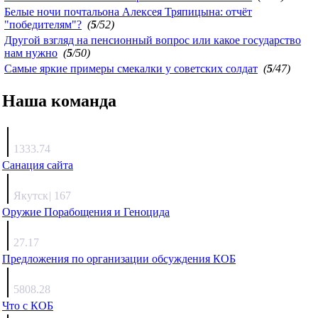
Белые ночи почтальона Алексея Тряпицына: отчёт
"победителям"?
(
5
/52)
Другой взгляд на пенсионный вопрос или какое государство
нам нужно
(
5
/50)
Самые яркие примеры смекалки у советских солдат
(
5
/47)
Наша команда
Агафонов
1333.74
Санация сайта
Каиргали
Якутск
|
167
Оружие Порабощения и Геноцида
Михаил Михайлович
27.17
Предложения по организации обсуждения КОБ
Люкин
5808.28
Что с КОБ