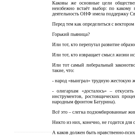
Каковы же основные цели обществе
неизбежно встаёт выбор: по какому 
деятельность ОНФ имела поддержку Св
Перед тем как определиться с вектором 
Горький пьяница?
Или тот, кто перепутал развитие образ
Или тот, кто извращает смысл жизни и
Или тот самый либеральный законотво
такие, что:
- народ «выиграл» трудную жестокую ж
- олигархам «досталось» – откуси
инструментов, ростовщических проце
народным фронтом Батурина).
Всё это – слегка подзомбированные жи
Никто из них, конечно, не годится для
А каков должен быть нравственно-пси