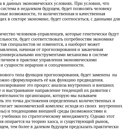
а в данных экономических условиях. При условии, что
система в недалеком будущем, будет позволять человеку
нные возможности, то количественная и качественная
 в секторе экономике, будет соотноситься, с данными для
оличество человеков-управленцев, которые генетически будут
льности, будет соответствовать потребностям экономике
став специалистов не изменится, а наоборот может
равления, начиная от прогнозирования и заканчивая
ся универсальными инструментами механизма в системе
тличием в практике управления экономическими
я и сущности иерархии и соподчиненности.
 нового типа функция прогнозирования, будет заменена на
ожно сформулировать её как функцию предвидения.
нозирование это процесс анализа внутренних и внешних
 и выстраивание направление тенденций их развития с
еятельности организации, которую мы называем
ель это точка достижения определенных количественных и
стигает экономический комплекс исходя из своих внутренних
оны) и тенденциями внешней среды (возможностями и
е учебники по стратегическому менеджменту. Однако этот
ия опирается на теорию хаоса, и существующий рынок,
ущем, тем более в далеком будущем предсказать практически