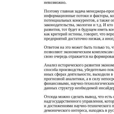
невозможно.
Поэтому главная задача менеджера-про
информационные потоки и факторы, кот
потенциальных конкурентов, а также о
законодательства, экологии и т.д. И к
развития, тот будет в будущем иметь к
как критерий истины, говорит, что ве
предприятий достаточно низкая, а ино
Ответом на это может быть только то, 
позволяют экономическим комплексам 
свою очередь отражается на формирова
Анализ исторического развития эконом
способа производства, убедительно пок
иных сферах деятельности, выходили в
прогнозной аналитики, а в силу непос
финансовыми, научно-технологическим
данных структур необходимой инсайде
Отсюда можно сделать вывод, что есть
надгосударственного управления, кото
и достижениями научно-технического п
демонического интереса, находясь в ру