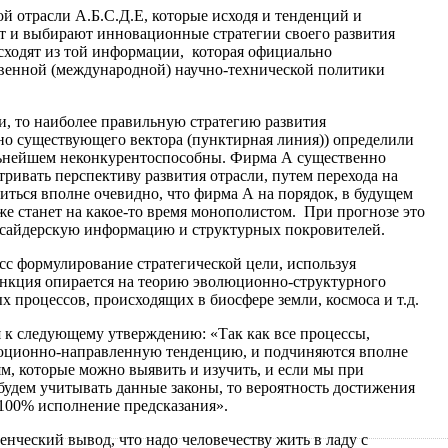
й отрасли А.Б.С.Д.Е, которые исходя и тенденций и
т и выбирают инновационные стратегии своего развития
исходят из той информации, которая официально
твенной (международной) научно-технической политики
и, то наиболее правильную стратегию развития
но существующего вектора (пунктирная линия)) определили
льнейшем неконкурентоспособны. Фирма А существенно
тривать перспективу развития отрасли, путем перехода на
иться вполне очевидно, что фирма А на порядок, в будущем
же станет на какое-то время монополистом. При прогнозе это
нсайдерскую информацию и структурных покровителей.
сс формулирование стратегической цели, используя
нкция опирается на теорию эволюционно-структурного
х процессов, происходящих в биосфере земли, космоса и т.д.
я к следующему утверждению: «Так как все процессы,
юционно-направленную тенденцию, и подчиняются вполне
м, которые можно выявить и изучить, и если мы при
будем учитывать данные законы, то вероятность достижения
ь 100% исполнение предсказания».
енческий вывод, что надо человечеству жить в ладу с