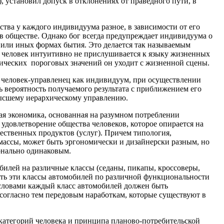
 установил допуск в отклонениях от праведного пути, в
тва у каждого индивидуума разное, в зависимости от его
 в обществе. Однако бог всегда предупреждает индивидуума о
х или иных формах бытия. Это делается так называемым
 человек интуитивно не прислушивается к языку жизненных
тических пороговых значений он уходит с жизненной сцены.
 человек-управленец как индивидуум, при осуществлении
ь вероятность получаемого результата с приближением его
высшему иерархическому управлению.
ая экономика, основанная на разумном потреблении
 удовлетворение общества человеков, которое опирается на
ественных продуктов (услуг). Причем типология,
массы, может быть эргономически и дизайнерски разным, но
онально одинаковым.
билей на различные классы (седаны, пикапы, кроссоверы,
ать эти классы автомобилей по различной функциональности
ловами каждый класс автомобилей должен быть
огласно тем передовым наработкам, которые существуют в
категорий человека и принципа планово-потребительской