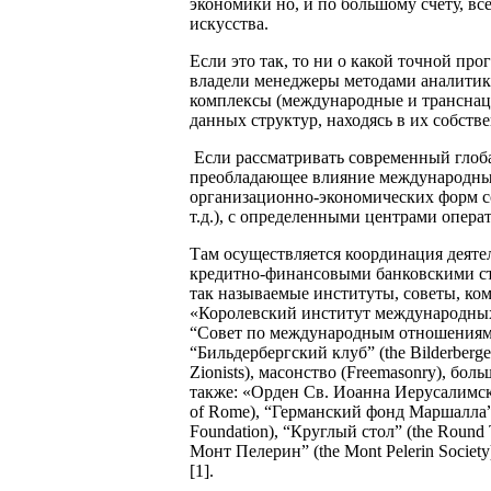
экономики но, и по большому счету, вс
искусства.
Если это так, то ни о какой точной про
владели менеджеры методами аналитик
комплексы (международные и транснац
данных структур, находясь в их собстве
Если рассматривать современный глоб
преобладающее влияние международны
организационно-экономических форм с
т.д.), с определенными центрами опера
Там осуществляется координация деяте
кредитно-финансовыми банковскими ст
так называемые институты, советы, ко
«Королевский институт международных дел
“Совет по международным отношениям” (
“Бильдербергский клуб” (the Bilderberger
Zionists), масонство (Freemasonry), бол
также: «Орден Св. Иоанна Иерусалимского
of Rome), “Германский фонд Маршалла” (
Foundation), “Круглый стол” (the Round 
Монт Пелерин” (the Mont Pelerin Societ
[1].