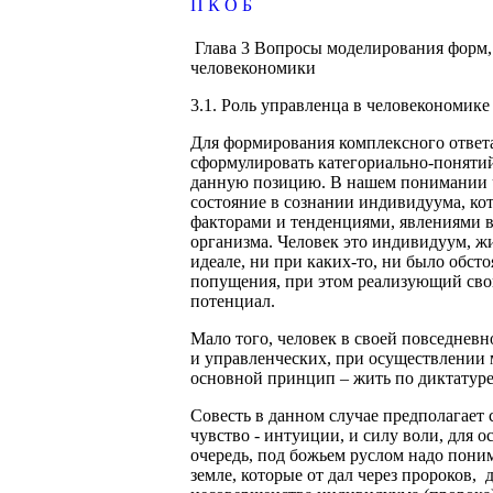
П
К
О
Б
Глава 3 Вопросы моделирования форм,
человекономики
3.1. Роль управленца в человекономи
Для формирования комплексного ответ
сформулировать категориально-понятий
данную позицию. В нашем понимании че
состояние в сознании индивидуума, ко
факторами и тенденциями, явлениями в
организма. Человек это индивидуум, жи
идеале, ни при каких-то, ни было обс
попущения, при этом реализующий сво
потенциал.
Мало того, человек в своей повседнев
и управленческих, при осуществлении 
основной принцип – жить по диктатуре
Совесть в данном случае предполагает 
чувство - интуиции, и силу воли, для 
очередь, под божьем руслом надо пони
земле, которые от дал через пророков, 