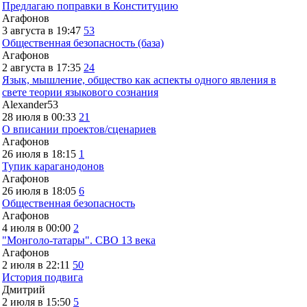
Предлагаю поправки в Конституцию
Агафонов
3 августа в 19:47
53
Общественная безопасность (база)
Агафонов
2 августа в 17:35
24
Язык, мышление, общество как аспекты одного явления в
свете теории языкового сознания
Alexander53
28 июля в 00:33
21
О вписании проектов/сценариев
Агафонов
26 июля в 18:15
1
Тупик караганодонов
Агафонов
26 июля в 18:05
6
Общественная безопасность
Агафонов
4 июля в 00:00
2
"Монголо-татары". СВО 13 века
Агафонов
2 июля в 22:11
50
История подвига
Дмитрий
2 июля в 15:50
5