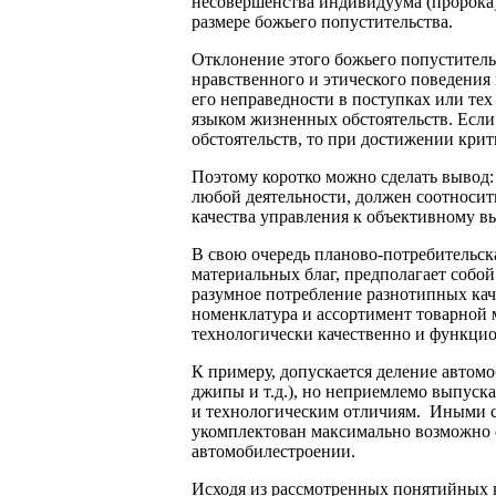
несовершенства индивидуума (пророка),
размере божьего попустительства.
Отклонение этого божьего попустительс
нравственного и этического поведения
его неправедности в поступках или те
языком жизненных обстоятельств. Если
обстоятельств, то при достижении кри
Поэтому коротко можно сделать вывод:
любой деятельности, должен соотносит
качества управления к объективному 
В свою очередь планово-потребительск
материальных благ, предполагает собой
разумное потребление разнотипных кач
номенклатура и ассортимент товарной 
технологически качественно и функци
К примеру, допускается деление автомо
джипы и т.д.), но неприемлемо выпуск
и технологическим отличиям. Иными с
укомплектован максимально возможно с
автомобилестроении.
Исходя из рассмотренных понятийных 