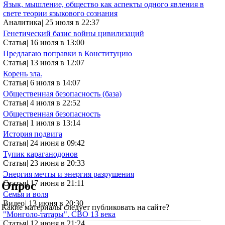
Язык, мышление, общество как аспекты одного явления в
свете теории языкового сознания
Аналитика
|
25 июля в 22:37
Генетический базис войны цивилизаций
Статья
|
16 июля в 13:00
Предлагаю поправки в Конституцию
Статья
|
13 июля в 12:07
Корень зла.
Статья
|
6 июля в 14:07
Общественная безопасность (база)
Статья
|
4 июля в 22:52
Общественная безопасность
Статья
|
1 июля в 13:14
История подвига
Статья
|
24 июня в 09:42
Тупик караганодонов
Статья
|
23 июня в 20:33
Энергия мечты и энергия разрушения
Статья
|
17 июня в 21:11
Опрос
Семья и воля
Видео
|
13 июня в 20:30
Какие материалы следует публиковать на сайте?
"Монголо-татары". СВО 13 века
Статья
|
12 июня в 21:24