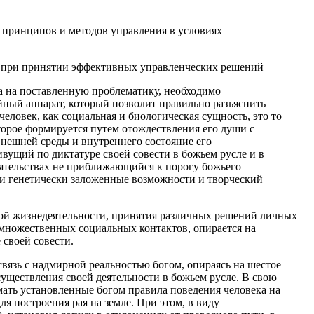
 принципов и методов управления в условиях
ке при принятии эффективных управленческих решений
а на поставленную проблематику, необходимо
ный аппарат, который позволит правильно разъяснить
ловек, как социальная и биологическая сущность, это то
торое формируется путем отождествления его души с
нешней среды и внутреннего состояние его
вущий по диктатуре своей совести в божьем русле и в
тоятельствах не приближающийся к порогу божьего
и генетически заложенные возможности и творческий
ной жизнедеятельности, принятия различных решений личных
множественных социальных контактов, опирается на
 своей совести.
связь с надмирной реальностью богом, опираясь на шестое
осуществления своей деятельности в божьем русле. В свою
мать установленные богом правила поведения человека на
для построения рая на земле. При этом, в виду