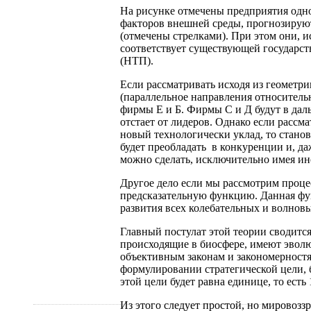
На рисунке отмечены предприятия одно
факторов внешней среды, прогнозирую
(отмечены стрелками). При этом они, 
соответствует существующей государс
(НТП).
Если рассматривать исходя из геометри
(параллельное направления относитель
фирмы Е и Б. Фирмы С и Д будут в да
отстает от лидеров. Однако если рассма
новый технологически уклад, то станов
будет преобладать в конкуренции и, да
можно сделать, исключительно имея и
Другое дело если мы рассмотрим проце
предсказательную функцию. Данная фу
развития всех колебательных и волновы
Главный постулат этой теории сводитс
происходящие в биосфере, имеют эвол
объективным законам и закономерностя
формулировании стратегической цели, 
этой цели будет равна единице, то ест
Из этого следует простой, но мировоззр