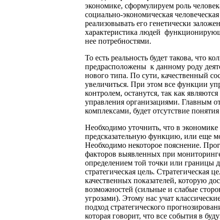
экономике, сформулируем роль человек
социально-экономическая человеческая 
реализовывать его генетически заложе
характеристика людей функционирующих
нее потребностями.
То есть реальность будет такова, что к
предрасположены к данному роду деяте
нового типа. По сути, качественный со
увеличиться. При этом все функции уп
контролем, останутся, так как являют
управления организациями. Главным о
комплексами, будет отсутствие поняти
Необходимо уточнить, что в экономике
предсказательную функцию, или еще м
Необходимо некоторое пояснение. Прог
факторов выявленных при мониторинге
определением той точки или границы д
стратегическая цель. Стратегическая ц
качественных показателей, которую до
возможностей (сильные и слабые стор
угрозами). Этому нас учат классически
подход стратегического прогнозирован
которая говорит, что все события в буд