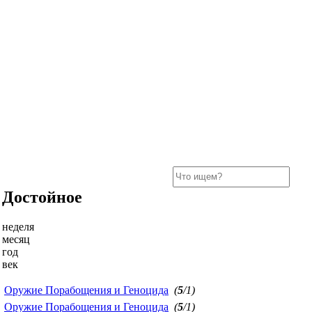
Достойное
неделя
месяц
год
век
Оружие Порабощения и Геноцида
(
5
/1)
Оружие Порабощения и Геноцида
(
5
/1)