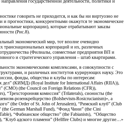
е направления государственной деятельности, политики и
гностике говорить не приходится, и как бы ни виртуозно не
и и прогностики, конкурентными окажутся те экономические
иональные корпорации), которые отрабатывают заказы
нности (Рис.8).
альный экономический мир, тот вполне очевидно
х транснациональных корпораций и их, различных
отрудничества (Филиалы, совместные предприятия ВП и
тивного и стратегического управления – штаб квартирами.
льности экономическими комплексами, в совокупности с
руктурами, и различных институтов курирующих науку. Это
миссии, фонды, общества и клубы по интересам:
” (КИМД) (Royal Institute for International Affairs (RIIA)),
СМО) (the Council оn Foreign Relations (CFR)),
s), “Трехсторонняя комиссия” (Trilaterals), cионисты (the
ьшевизм-розенкрейцерство (Bolshevism-Rosicrucianism)», а
” (the Order of St. John of Jerusalem), “Римский клуб” (Club
the German Marshall Fund), “Фонд Чини” (the Cini
Table), “Фабианское общество” (the Fabianists), “Общество
y), “Клуб адского пламени” (Hellfire Clubs) и многие другие…»