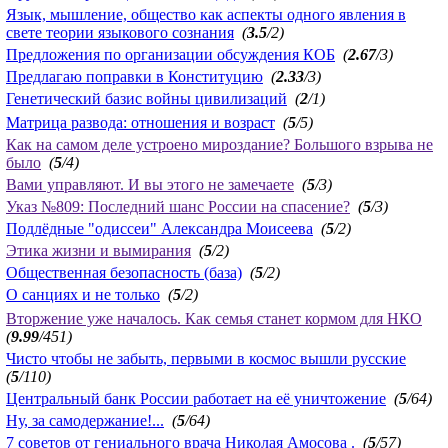
Язык, мышление, общество как аспекты одного явления в
свете теории языкового сознания
(
3.5
/2)
Предложения по организации обсуждения КОБ
(
2.67
/3)
Предлагаю поправки в Конституцию
(
2.33
/3)
Генетический базис войны цивилизаций
(
2
/1)
Матрица развода: отношения и возраст
(
5
/5)
Как на самом деле устроено мироздание? Большого взрыва не
было
(
5
/4)
Вами управляют. И вы этого не замечаете
(
5
/3)
Указ №809: Последний шанс России на спасение?
(
5
/3)
Подлёдные "одиссеи" Александра Моисеева
(
5
/2)
Этика жизни и вымирания
(
5
/2)
Общественная безопасность (база)
(
5
/2)
О санциях и не только
(
5
/2)
Вторжение уже началось. Как семья станет кормом для НКО
(
9.99
/451)
Чисто чтобы не забыть, первыми в космос вышли русские
(
5
/110)
Центральный банк России работает на её уничтожение
(
5
/64)
Ну, за самодержание!...
(
5
/64)
7 советов от гениального врача Николая Амосова .
(
5
/57)