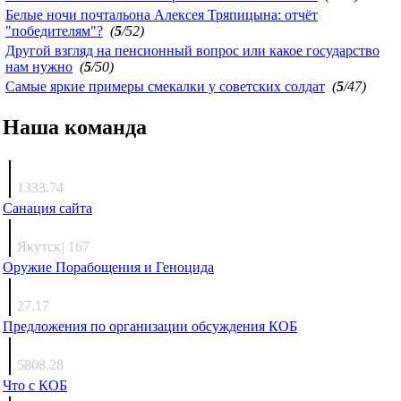
Белые ночи почтальона Алексея Тряпицына: отчёт
"победителям"?
(
5
/52)
Другой взгляд на пенсионный вопрос или какое государство
нам нужно
(
5
/50)
Самые яркие примеры смекалки у советских солдат
(
5
/47)
Наша команда
Агафонов
1333.74
Санация сайта
Каиргали
Якутск
|
167
Оружие Порабощения и Геноцида
Михаил Михайлович
27.17
Предложения по организации обсуждения КОБ
Люкин
5808.28
Что с КОБ