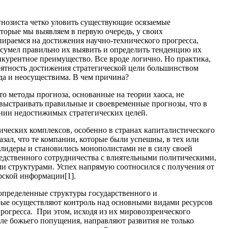
гнозиста четко уловить существующие осязаемые
орые мы выявляем в первую очередь, у своих
пираемся на достижения научно-технического прогресса,
то сумел правильно их выявить и определить тенденцию их
онкурентное преимущество. Все вроде логично. Но практика,
роятность достижения стратегической цели большинством
гда и неосуществима. В чем причина?
что методы прогноза, основанные на теории хаоса, не
выстраивать правильные и своевременные прогнозы, что в
нии недостижимых стратегических целей.
ических комплексов, особенно в странах капиталистического
азал, что те компании, которые были успешны, в тех или
 лидеры и становились монополистами не в силу своей
редственного сотрудничества с влиятельными политическими,
и структурами. Успех напрямую соотносился с получения от
рской информации[1].
 определенные структуры государственного и
рые осуществляют контроль над основными видами ресурсов
рогресса. При этом, исходя из их мировоззренческого
сле божьего попущения, направляют развития не только