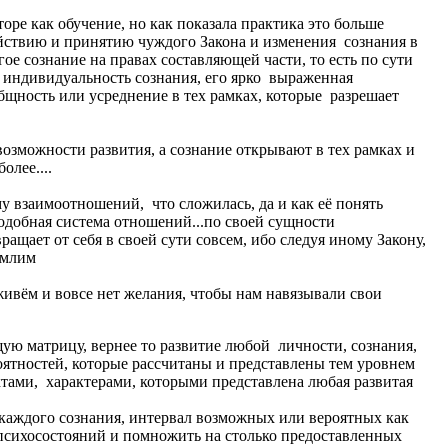
ре как обучение, но как показала практика это больше
йствию и принятию чуждого Закона и изменения сознания в
гое сознание на правах составляющей части, то есть по сути
я индивидуальность сознания, его ярко выраженная
общность или усреднение в тех рамках, которые разрешает
 возможности развития, а сознание открывают в тех рамках и
олее....
у взаимоотношений, что сложилась, да и как её понять
подобная система отношений...по своей сущности
ращает от себя в своей сути совсем, ибо следуя иному Закону,
емлим
ивём и вовсе нет желания, чтобы нам навязывали свои
ю матрицу, вернее то развитие любой личности, сознания,
ятностей, которые рассчитаны и представлены тем уровнем
тами, характерами, которыми представлена любая развитая
каждого сознания, интервал возможных или вероятных как
психосостояний и помножить на столько предоставленных