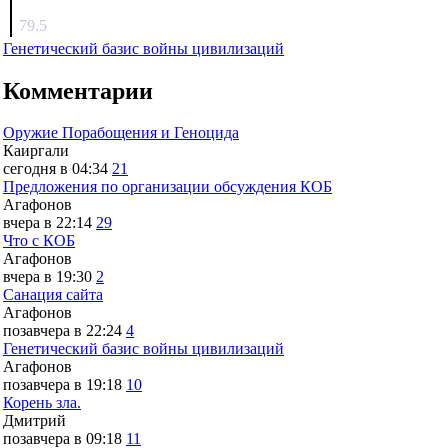
surov
79.5
Генетический базис войны цивилизаций
Комментарии
Оружие Порабощения и Геноцида
Каиргали
сегодня в 04:34
21
Предложения по организации обсуждения КОБ
Агафонов
вчера в 22:14
29
Что с КОБ
Агафонов
вчера в 19:30
2
Санация сайта
Агафонов
позавчера в 22:24
4
Генетический базис войны цивилизаций
Агафонов
позавчера в 19:18
10
Корень зла.
Дмитрий
позавчера в 09:18
11