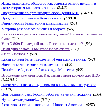
Язык, мышление, общество как аспекты одного явления в
свете теории языкового сознания
(
3.5
/2)
Предложения по организации обсуждения КОБ
(
2.67
/3)
Предлагаю поправки в Конституцию
(
2.33
/3)
Генетический базис войны цивилизаций
(
2
/1)
Матрица развода: отношения и возраст
(
5
/5)
Как на самом деле устроено мироздание? Большого взрыва не
было
(
5
/4)
Указ №809: Последний шанс России на спасение?
(
5
/3)
Вами управляют. И вы этого не замечаете
(
5
/3)
4 или 7 ноября ?
(
5
/2)
Какая должна быть идеология. И она единственная.
(
5
/2)
Энергия мечты и энергия разрушения
(
5
/2)
Подлёдные "одиссеи" Александра Моисеева
(
5
/2)
Вторжение уже началось. Как семья станет кормом для НКО
(
9.99
/451)
Чисто чтобы не забыть, первыми в космос вышли русские
(
5
/110)
Центральный банк России работает на её уничтожение
(
5
/64)
Ну, за самодержание!...
(
5
/64)
7 советов от гениального врача Николая Амосова .
(
5
/57)