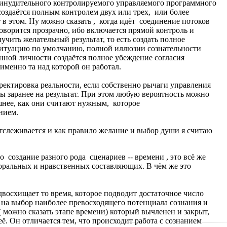
ринудительного контролируемого управляемого программного
создаётся полным контролем двух или трех, или более
в этом. Ну можно сказать , когда идёт соединение потоков
говорится прозрачно, ибо включается прямой контроль и
чить желательный результат, то есть создать полное
ситуацию по умолчанию, полной иллюзии сознательности
анной личности создаётся полное убеждение согласия
 именно та над которой он работал.
ектировка реальности, если собственно рычаги управления
ны заранее на результат. При этом любую вероятность можно
шнее, как они считают нужным, которое
нием.
 отслеживается и как правило желание и выбор души я считаю
о создание разного рода сценариев -- времени , это всё же
моральных и нравственных составляющих. В чём же это
восхищает то время, которое подводит достаточное число
 на выбор наиболее превосходящего потенциала сознания и
 можно сказать этапе времени) который вычленен и закрыт,
её. Он отличается тем, что происходит работа с сознанием