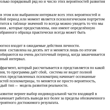
олько порядковый ряд но и число этих вероятностей развития
 в этом или выбранном интервале всех этих вероятностей и
бой период или момент является психологическим портретом
тится к таблице значений то всегда можно увидеть то что мы
ания , которые предоставлены, они имеют определённую
ыбранного образца практически всегда может быть
огноз входит в ожидаемые действия личности.
ения составлена на десять лет и меняется лишь по итогам
обираются на очень достаточный период, когда заканчивается
нный интервал.
фрагмент, который рассчитывается и представляется по какой
ния, то программа даёт сбой, система не видит полной
х этих представленных психоматриц начинает осознанные
астей психоматрицы, то меняется не просто вероятность,
ждый тип -- модель развития реальности.
развитие вернее выбор индивидуальной части входящей в
начинает работать выводя все более за пределы обозначенного
ероятного достижимого результата.