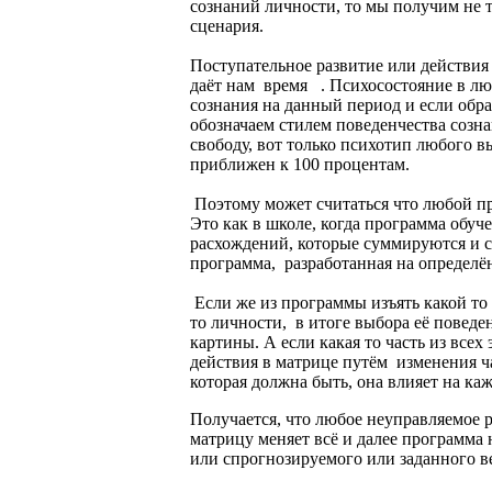
сознаний личности, то мы получим не т
сценария.
Поступательное развитие или действия
даёт нам время . Психосостояние в лю
сознания на данный период и если обра
обозначаем стилем поведенчества созн
свободу, вот только психотип любого в
приближен к 100 процентам.
Поэтому может считаться что любой пр
Это как в школе, когда программа обуч
расхождений, которые суммируются и с
программа, разработанная на определё
Если же из программы изъять какой то 
то личности, в итоге выбора её поведе
картины. А если какая то часть из все
действия в матрице путём изменения ч
которая должна быть, она влияет на ка
Получается, что любое неуправляемое 
матрицу меняет всё и далее программа 
или спрогнозируемого или заданного в