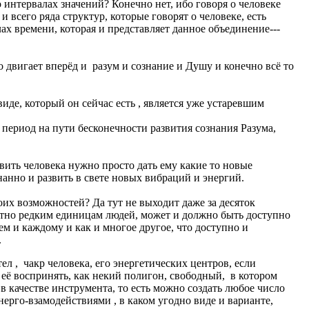
о интервалах значений? Конечно нет, ибо говоря о человеке
 всего ряда структур, которые говорят о человеке, есть
ах времени, которая и представляет данное объединение---
что двигает вперёд и разум и сознание и Душу и конечно всё то
виде, который он сейчас есть , является уже устаревшим
период на пути бесконечности развития сознания Разума,
звить человека нужно просто дать ему какие то новые
нанно и развить в свете новых вибраций и энергий.
оих возможностей? Да тут не выходит даже за десяток
стно редким единицам людей, может и должно быть доступно
ем и каждому и как и многое другое, что доступно и
.
ел , чакр человека, его энергетических центров, если
её воспринять, как некий полигон, свободный, в котором
 качестве инструмента, то есть можно создать любое число
нерго-взамодействиями , в каком угодно виде и варианте,