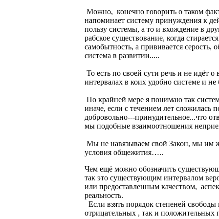
Можно, конечно говорить о таком факто
напоминает систему принуждения к де
пользу системы, а то и вхождение в дру
рабское существование, когда стираетс
самобытность, а прививается серость, 
система в развитии.....
То есть по своей сути речь и не идёт о
интервалах в коих удобно системе и не б
По крайней мере я понимаю так систем
иначе, если с течением лет сложилась 
добровольно---принудительное...что отв
мы подобные взаимоотношения непри
Мы не навязываем свой Закон, мы им ж
условия общежития…..
Чем ещё можно обозначить существующу
так это существующим интервалом веро
или предоставленным качеством, аспек
реальность.
Если взять порядок степеней свободы 
отрицательных , так и положительных 