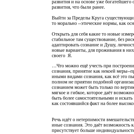
развития и на основе уже богатейшего 
развития, что были ранее.
Выйти за Пределы Круга существующих
то морально --этические нормы, как о
Открыть для себя какие то новые измер
стабильное там существование, без риск
адаптировать сознание и Душу, личность
новые варианты, для проживания в них,
своего Я.
…Что можно ещё учесть при построении
сознания, принятие как некоей меры--
иными видами сознания, как всё это пы
полном не приятии подобной организа
сознанием может быть только по вертик
мягкое и гибкое, которое даёт возможн
быть более самостоятельными и искать
как состоявшийся факт на более высок
Речь идёт о нетерпимости вмешательств
иные сознания. Это даёт возможность 
присутствует больше индивидуальности