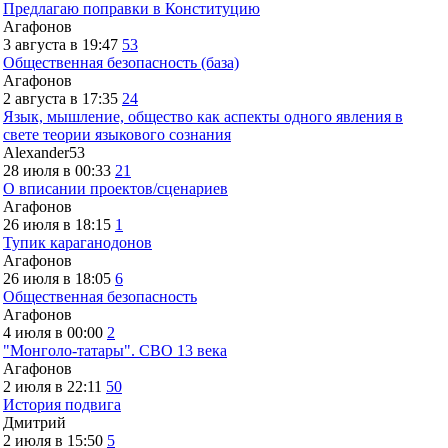
Предлагаю поправки в Конституцию
Агафонов
3 августа в 19:47
53
Общественная безопасность (база)
Агафонов
2 августа в 17:35
24
Язык, мышление, общество как аспекты одного явления в
свете теории языкового сознания
Alexander53
28 июля в 00:33
21
О вписании проектов/сценариев
Агафонов
26 июля в 18:15
1
Тупик караганодонов
Агафонов
26 июля в 18:05
6
Общественная безопасность
Агафонов
4 июля в 00:00
2
"Монголо-татары". СВО 13 века
Агафонов
2 июля в 22:11
50
История подвига
Дмитрий
2 июля в 15:50
5