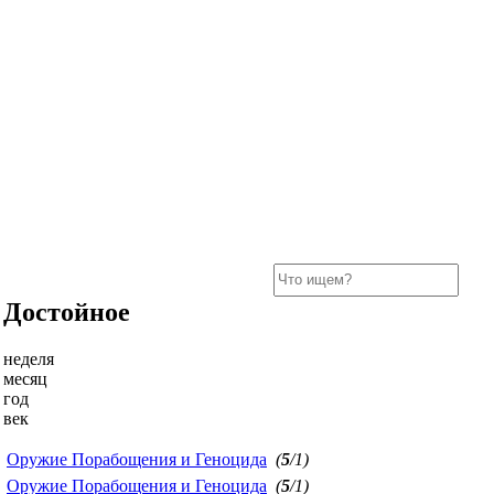
Достойное
неделя
месяц
год
век
Оружие Порабощения и Геноцида
(
5
/1)
Оружие Порабощения и Геноцида
(
5
/1)