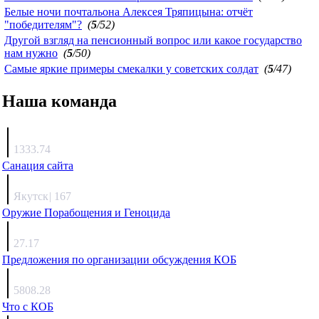
Белые ночи почтальона Алексея Тряпицына: отчёт
"победителям"?
(
5
/52)
Другой взгляд на пенсионный вопрос или какое государство
нам нужно
(
5
/50)
Самые яркие примеры смекалки у советских солдат
(
5
/47)
Наша команда
Агафонов
1333.74
Санация сайта
Каиргали
Якутск
|
167
Оружие Порабощения и Геноцида
Михаил Михайлович
27.17
Предложения по организации обсуждения КОБ
Люкин
5808.28
Что с КОБ