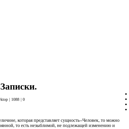
 Записки.
yktop
|
1088
|
0
еличине, которая представляет сущность--Человек, то можно
тоянной, то есть незыблимой, не подлежащей изменению и