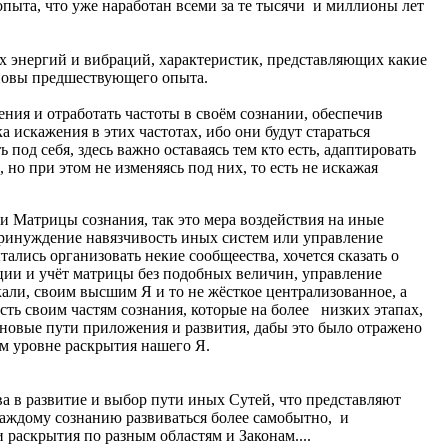
опыта, что уже наработан всеми за те тысячи и миллионы лет
 энергий и вибраций, характеристик, представляющих какие
сновы предшествующего опыта.
ения и отработать частоты в своём сознании, обеспечив
а искажения в этих частотах, ибо они будут стараться
 под себя, здесь важно оставаясь тем кто есть, адаптировать
 но при этом не изменяясь под них, то есть не искажая
 Матрицы сознания, так это мера воздействия на иные
принуждение навязчивость иных систем или управление
тались организовать некие сообщеества, хочется сказать о
ции и учёт матрицы без подобных величин, управление
али, своим высшим Я и то не жёсткое централизованное, а
ость своим частям сознания, которые на более низких этапах,
 новые пути приложения и развития, дабы это было отражено
ом уровне раскрытия нашего Я.
а в развитие и выбор пути иных Сутей, что представляют
каждому сознанию развиваться более самобытно, и
 раскрытия по разным областям и Законам....