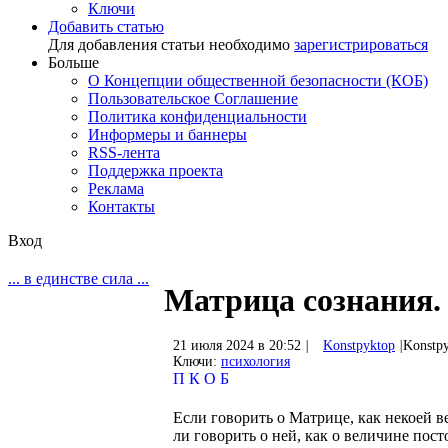
Ключи
Добавить статью
Для добавления статьи необходимо
зарегистрироваться
Больше
О Концепции общественной безопасности (КОБ)
Пользовательское Соглашение
Политика конфиденциальности
Информеры и баннеры
RSS-лента
Поддержка проекта
Реклама
Контакты
Вход
... в единстве сила ...
Матрица сознания.
21 июля 2024 в 20:52
|
Konstpyktop
|
Konstp
Ключи:
психология
П
К
О
Б
Если говорить о Матрице, как некоей в
ли говорить о ней, как о величине пос