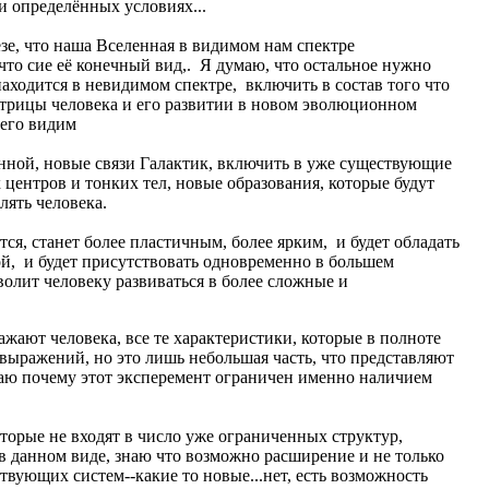
ри определённых условиях...
езе, что наша Вселенная в видимом нам спектре
, что сие её конечный вид,. Я думаю, что остальное нужно
 находится в невидимом спектре, включить в состав того что
атрицы человека и его развитии в новом эволюционном
 его видим
нной, новые связи Галактик, включить в уже существующие
 центров и тонких тел, новые образования, которые будут
лять человека.
ся, станет более пластичным, более ярким, и будет обладать
й, и будет присутствовать одновременно в большем
олит человеку развиваться в более сложные и
ажают человека, все те характеристики, которые в полноте
выражений, но это лишь небольшая часть, что представляют
знаю почему этот эксперемент ограничен именно наличием
торые не входят в число уже ограниченных структур,
в данном виде, знаю что возможно расширение и не только
твующих систем--какие то новые...нет, есть возможность