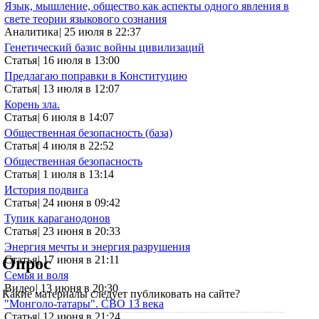
Язык, мышление, общество как аспекты одного явления в
свете теории языкового сознания
Аналитика
|
25 июля в 22:37
Генетический базис войны цивилизаций
Статья
|
16 июля в 13:00
Предлагаю поправки в Конституцию
Статья
|
13 июля в 12:07
Корень зла.
Статья
|
6 июля в 14:07
Общественная безопасность (база)
Статья
|
4 июля в 22:52
Общественная безопасность
Статья
|
1 июля в 13:14
История подвига
Статья
|
24 июня в 09:42
Тупик караганодонов
Статья
|
23 июня в 20:33
Энергия мечты и энергия разрушения
Статья
|
17 июня в 21:11
Опрос
Семья и воля
Видео
|
13 июня в 20:30
Какие материалы следует публиковать на сайте?
"Монголо-татары". СВО 13 века
Статья
|
12 июня в 21:24