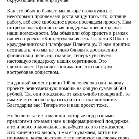
окружающий нас мир лучше.
Как это обычно бывает, мы вскоре столкнулись с
некоторыми проблемами роста ввиду того, что, оставив
работу, всё своё свободное время посвящаем проекту. Нам
потребовалась финансовая поддержка превосходящая
наши возможности. Мы объявили сбор средств в рамках
нашего проекта «Концептуальная сеть Планета КОБ» на
краудфандинговой платформе Планета.ру. И нам приятно
осознавать, что мы не только близки к достижению
финансовой цели, но, главное, теперь чувствуем
настоящую поддержку наших соратников. Это
вдохновляет. Приходит понимание, что наш труд
востребован обществом.
На данный момент ровно 100 человек оказали нашему
проекту безвозмездную помощь на общую сумму 60500
рублей. Т.к. они отказались от каких-либо поощрений, то
нам хочется особо обратить на этот факт внимание.
Благодарим вас! Теперь это и ваш проект тоже.
Но были и такие товарищи, которые под разными
предлогами отказали нам в информационной поддержке,
а то и вовсе отмолчались, как-будто их это не касается.
Это конечно их выбор, и мы его уважаем, хотя и не
понимаем, когда некоторые декларируют на словах свою