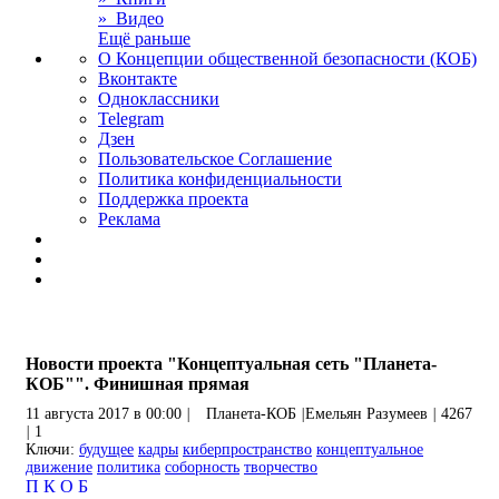
» Видео
Ещё раньше
О Концепции общественной безопасности (КОБ)
Вконтакте
Одноклассники
Telegram
Дзен
Пользовательское Соглашение
Политика конфиденциальности
Поддержка проекта
Реклама
Новости проекта "Концептуальная сеть "Планета-
КОБ"". Финишная прямая
11 августа 2017 в 00:00
|
Планета-КОБ
|
Емельян Разумеев
|
4267
|
1
Ключи:
будущее
кадры
киберпространство
концептуальное
движение
политика
соборность
творчество
П
К
О
Б