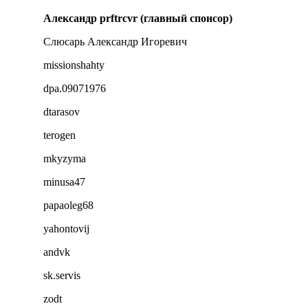
Александр prftrcvr (главный спонсор)
Слюсарь Александр Игоревич
missionshahty
dpa.09071976
dtarasov
terogen
mkyzyma
minusa47
papaoleg68
yahontovij
andvk
sk.servis
zodt