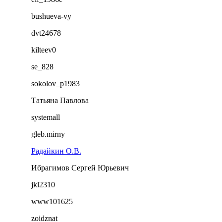
bushueva-vy
dvt24678
kilteev0
se_828
sokolov_p1983
Татьяна Павлова
systemall
gleb.mirny
Радайкин О.В.
Ибрагимов Сергей Юрьевич
jkl2310
www101625
zoidznat