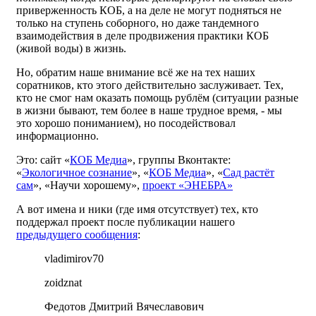
приверженность КОБ, а на деле не могут подняться не
только на ступень соборного, но даже тандемного
взаимодействия в деле продвижения практики КОБ
(живой воды) в жизнь.
Но, обратим наше внимание всё же на тех наших
соратников, кто этого действительно заслуживает. Тех,
кто не смог нам оказать помощь рублём (ситуации разные
в жизни бывают, тем более в наше трудное время, - мы
это хорошо пониманием), но посодействовал
информационно.
Это: сайт «
КОБ Медиа
», группы Вконтакте:
«
Экологичное сознание
», «
КОБ Медиа
», «
Сад растёт
сам
», «Научи хорошему»,
проект «ЭНЕБРА»
А вот имена и ники (где имя отсутствует) тех, кто
поддержал проект после публикации нашего
предыдущего сообщения
:
vladimirov70
zoidznat
Федотов Дмитрий Вячеславович