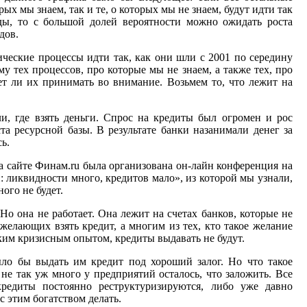
рых мы знаем, так и те, о которых мы не знаем, будут идти так
ы, то с большой долей вероятности можно ожидать роста
дов.
ческие процессы идти так, как они шли с 2001 по середину
у тех процессов, про которые мы не знаем, а также тех, про
ет ли их принимать во внимание. Возьмем то, что лежит на
и, где взять деньги. Спрос на кредиты был огромен и рос
а ресурсной базы. В результате банки назанимали денег за
ь.
а сайте Финам.ru была организована он-лайн конференция на
ликвидности много, кредитов мало», из которой мы узнали,
ого не будет.
. Но она не работает. Она лежит на счетах банков, которые не
 желающих взять кредит, а многим из тех, кто такое желание
ьким кризисным опытом, кредиты выдавать не будут.
ыло бы выдать им кредит под хороший залог. Но что такое
 не так уж много у предприятий осталось, что заложить. Все
редиты постоянно реструктуризируются, либо уже давно
с этим богатством делать.