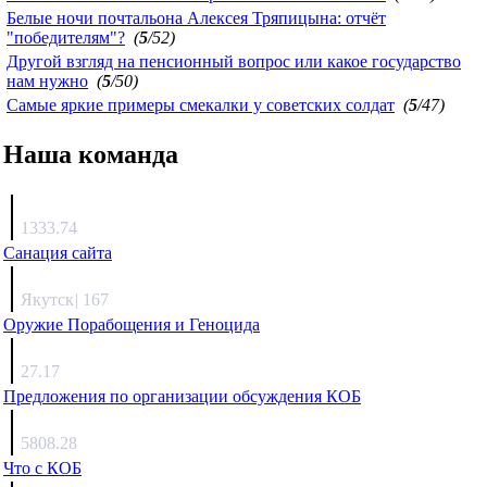
Белые ночи почтальона Алексея Тряпицына: отчёт
"победителям"?
(
5
/52)
Другой взгляд на пенсионный вопрос или какое государство
нам нужно
(
5
/50)
Самые яркие примеры смекалки у советских солдат
(
5
/47)
Наша команда
Агафонов
1333.74
Санация сайта
Каиргали
Якутск
|
167
Оружие Порабощения и Геноцида
Михаил Михайлович
27.17
Предложения по организации обсуждения КОБ
Люкин
5808.28
Что с КОБ