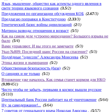
Язык, мышление, общество как аспекты одного явления в
свете теории языкового сознания
(
3.5
/2)
Предложения по организации обсуждения КОБ
(
2.67
/3)
Предлагаю поправки в Конституцию
(
2.33
/3)
Генетический базис войны цивилизаций
(
2
/1)
Матрица развода: отношения и возраст
(
5
/5)
Как на самом деле устроено мироздание? Большого взрыва не
было
(
5
/4)
Вами управляют. И вы этого не замечаете
(
5
/3)
Указ №809: Последний шанс России на спасение?
(
5
/3)
Подлёдные "одиссеи" Александра Моисеева
(
5
/2)
Этика жизни и вымирания
(
5
/2)
Общественная безопасность (база)
(
5
/2)
О санциях и не только
(
5
/2)
Вторжение уже началось. Как семья станет кормом для НКО
(
9.99
/451)
Чисто чтобы не забыть, первыми в космос вышли русские
(
5
/110)
Центральный банк России работает на её уничтожение
(
5
/64)
Ну, за самодержание!...
(
5
/64)
7 советов от гениального врача Николая Амосова .
(
5
/57)