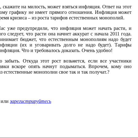
а, скажите на милость, может взяться инфляция. Ответ на этот
нному графику не имеет прямого отношения. Инфляция может
 время кризиса – из роста тарифов естественных монополий.
Нас уже предупредили, что инфляция может начать расти, и
го следует, что расти она начнет аккурат с начала 2011 года.
принимает бюджет, что естественным монополиям надо будет
фляции (их и уговаривать долго не надо будет). Тарифы
инфляция. Что и требовалось доказать. Очень удобно!
 забыть. Откуда этот рост возьмется, если все участники
авки вскоре опять начнут подыматься. Впрочем, кому оно
аз естественные монополии свое так и так получат.?
или
зарегистрируйтесь