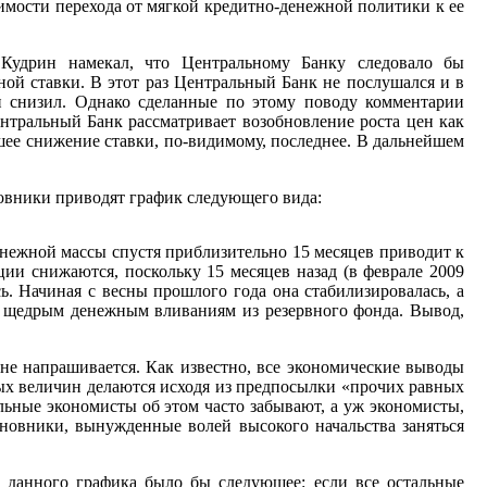
димости перехода от мягкой кредитно-денежной политики к ее
Кудрин намекал, что Центральному Банку следовало бы
ой ставки. В этот раз Центральный Банк не послушался и в
ки снизил. Однако сделанные по этому поводу комментарии
ентральный Банк рассматривает возобновление роста цен как
шее снижение ставки, по-видимому, последнее. В дальнейшем
овники приводят график следующего вида:
нежной массы спустя приблизительно 15 месяцев приводит к
ии снижаются, поскольку 15 месяцев назад (в феврале 2009
сь. Начиная с весны прошлого года она стабилизировалась, а
я щедрым денежным вливаниям из резервного фонда. Вывод,
не напрашивается. Как известно, все экономические выводы
ых величин делаются исходя из предпосылки «прочих равных
ьные экономисты об этом часто забывают, а уж экономисты,
новники, вынужденные волей высокого начальства заняться
.
данного графика было бы следующее: если все остальные