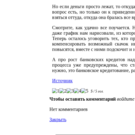
Но если деньги просто лежат, то откуд
вопрос есть, но только он к приведе
взяться оттуда, откуда она бралась все
Смотрите, как удачно все поучается. 
даже график нам нарисовали, из которо
Теперь осталось уговорить тех, кто 
компенсировать возможный скачок ин
повысятся, вместе с ними подскочит и 
А про рост банковских кредитов надо
процесса уже предупреждены, что ст
нужно, это банковское кредитование, р
Источник
5
/
5
гол.
Чтобы оставить комментарий
войдите
Нет комментариев
Закрыть