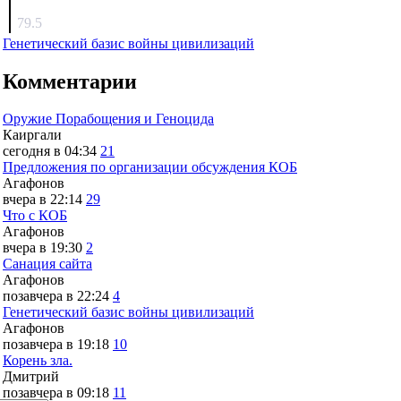
surov
79.5
Генетический базис войны цивилизаций
Комментарии
Оружие Порабощения и Геноцида
Каиргали
сегодня в 04:34
21
Предложения по организации обсуждения КОБ
Агафонов
вчера в 22:14
29
Что с КОБ
Агафонов
вчера в 19:30
2
Санация сайта
Агафонов
позавчера в 22:24
4
Генетический базис войны цивилизаций
Агафонов
позавчера в 19:18
10
Корень зла.
Дмитрий
позавчера в 09:18
11