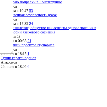
Предлагаю поправки в Конституцию
Агафонов
3 августа в 19:47
53
Общественная безопасность (база)
Агафонов
2 августа в 17:35
24
Язык, мышление, общество как аспекты одного явления в
свете теории языкового сознания
Alexander53
28 июля в 00:33
21
О вписании проектов/сценариев
Агафонов
26 июля в 18:15
1
Тупик караганодонов
Агафонов
26 июля в 18:05
6