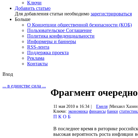
Ключи
Добавить статью
Для добавления статьи необходимо
зарегистрироваться
Больше
О Концепции общественной безопасности (КОБ)
Пользовательское Соглашение
Политика конфиденциальности
Информеры и баннеры
RSS-лента
Поддержка проекта
Реклама
Контакты
Вход
... в единстве сила ...
Фрагмент очередно
11 мая 2010 в 16:34
|
Емеля
|
Михаил Хазин,
Ключи:
экономика
финансы
банки
статистик
П
К
О
Б
В последнее время в риторике российс
высокая вероятность роста инфляции в