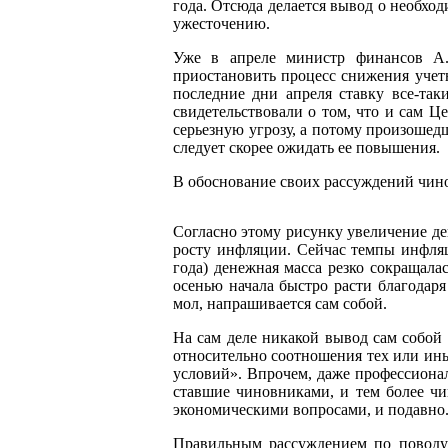
года. Отсюда делается вывод о необхо
ужесточению.
Уже в апреле министр финансов А.
приостановить процесс снижения учетн
последние дни апреля ставку все-та
свидетельствовали о том, что и сам Ц
серьезную угрозу, а потому произошед
следует скорее ожидать ее повышения.
В обоснование своих рассуждений чин
Согласно этому рисунку увеличение де
росту инфляции. Сейчас темпы инфляц
года) денежная масса резко сокращала
осенью начала быстро расти благодар
мол, напрашивается сам собой.
На сам деле никакой вывод сам собой 
относительно соотношения тех или ин
условий». Впрочем, даже профессионал
ставшие чиновниками, и тем более чи
экономическими вопросами, и подавно
Правильным рассуждением по поводу 