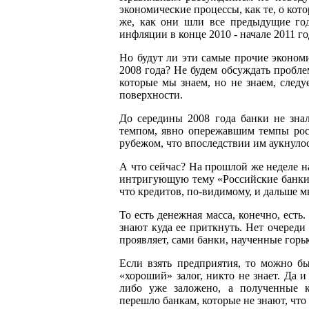
экономические процессы, как те, о кото
же, как они шли все предыдущие год
инфляции в конце 2010 - начале 2011 го
Но будут ли эти самые прочие экономи
2008 года? Не будем обсуждать проблем
которые мы знаем, но не знаем, следу
поверхности.
До середины 2008 года банки не знал
темпом, явно опережавшим темпы рост
рубежом, что впоследствии им аукнулос
А что сейчас? На прошлой же неделе н
интригующую тему «Российские банки: 
что кредитов, по-видимому, и дальше мн
То есть денежная масса, конечно, есть
знают куда ее приткнуть. Нет очереди
проявляет, сами банки, наученные гор
Если взять предприятия, то можно б
«хороший» залог, никто не знает. Да и
либо уже заложено, а полученные к
перешло банкам, которые не знают, что 