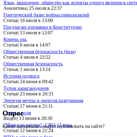
Язык, мышление, общество как аспекты одного явления в свет
Аналитика
|
25 июля в 22:37
Генетический базис войны цивилизаций
Статья
|
16 июля в 13:00
Предлагаю поправки в Конституцию
Статья
|
13 июля в 12:07
Корень зла.
Статья
|
6 июля в 14:07
Общественная безопасность (база)
Статья
|
4 июля в 22:52
Общественная безопасность
Статья
|
1 июля в 13:14
История подвига
Статья
|
24 июня в 09:42
Тупик караганодонов
Статья
|
23 июня в 20:33
Энергия мечты и энергия разрушения
Статья
|
17 июня в 21:11
Опрос
Семья и воля
Видео
|
13 июня в 20:30
"Монголо-татары". СВО 13 века
Какие материалы следует публиковать на сайте?
Статья
|
12 июня в 21:24