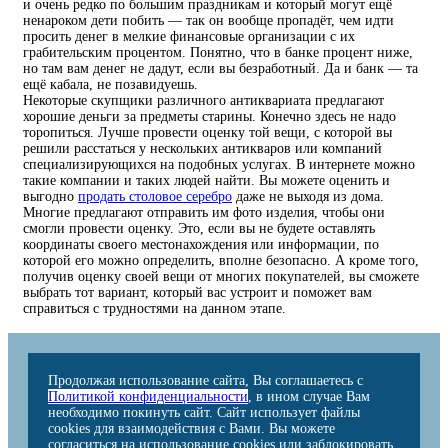
и очень редко по большим праздникам и который могут ещё
ненароком дети побить — так он вообще пропадёт, чем идти
просить денег в мелкие финансовые организации с их
грабительским процентом. Понятно, что в банке процент ниже,
но там вам денег не дадут, если вы безработный. Да и банк — та
ещё кабала, не позавидуешь.
Некоторые скупщики различного антиквариата предлагают
хорошие деньги за предметы старины. Конечно здесь не надо
торопиться. Лучше провести оценку той вещи, с которой вы
решили расстаться у нескольких антикваров или компаний
специализирующихся на подобных услугах. В интернете можно
такие компании и таких людей найти. Вы можете оценить и
выгодно
продать столовое серебро
даже не выходя из дома.
Многие предлагают отправить им фото изделия, чтобы они
смогли провести оценку. Это, если вы не будете оставлять
координаты своего местонахождения или информации, по
которой его можно определить, вполне безопасно. А кроме того,
получив оценку своей вещи от многих покупателей, вы сможете
выбрать тот вариант, который вас устроит и поможет вам
справиться с трудностями на данном этапе.
Продолжая использование сайта, Вы соглашаетесь с
Политикой конфиденциальности
, в ином случае Вам
необходимо покинуть сайт. Сайт использует файлы
cookies для взаимодействия с Вами. Вы можете
согласиться на использование cookies или заблокировать