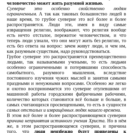
человечество может жить разумной жизнью.
Суеверие это особенно свойственно людям
ограниченным.
А так как таковых большинство людей в
наше время, то грубое суеверие это всё более и более
распространяется. Люди эти, имея в виду самые
извращения религии, воображают, что религия вообще
есть нечто отсталое, пережитое человечеством, и что
теперь люди узнали, что они могут жить без религии, то
есть без ответа на вопрос: зачем живут люди, и чем им,
как разумным существам, надо руководствоваться.
Грубое суеверие это распространяется преимущественно
людьми, так называемыми учеными, то есть людьми
особенно ограниченными и потерявшими способность
самобытного, разумного мышления, вследствие
постоянного изучения чужих мыслей и занятия самыми
праздными и ненужными вопросами. Особенно же легко
и охотно воспринимается это суеверие отупевшими от
машинной работы городскими фабричными рабочими,
количество которых становится всё больше и больше, в
самых считающихся просвещенными, то есть в сущности
самых отсталых и извращённых людях нашего времени.
В этом всё более и более распространяющемся суеверии
причина непринятия истинного учения Христа.
Но в нём
же, в этом распространяющемся суеверии, и причина
того, что
люди неизбежно будут приведены к