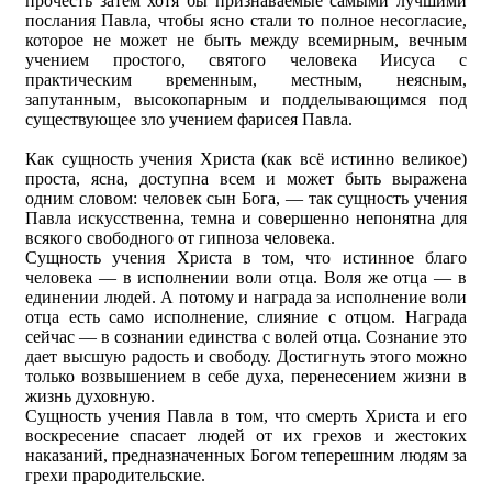
прочесть затем хотя бы признаваемые самыми лучшими
послания Павла, чтобы ясно стали то полное несогласие,
которое не может не быть между всемирным, вечным
учением простого, святого человека Иисуса с
практическим временным, местным, неясным,
запутанным, высокопарным и подделывающимся под
существующее зло учением фарисея Павла.
Как сущность учения Христа (как всё истинно великое)
проста, ясна, доступна всем и может быть выражена
одним словом: человек сын Бога, — так сущность учения
Павла искусственна, темна и совершенно непонятна для
всякого свободного от гипноза человека.
Сущность учения Христа в том, что истинное благо
человека — в исполнении воли отца. Воля же отца — в
единении людей. А потому и награда за исполнение воли
отца есть само исполнение, слияние с отцом. Награда
сейчас — в сознании единства с волей отца. Сознание это
дает высшую радость и свободу. Достигнуть этого можно
только возвышением в себе духа, перенесением жизни в
жизнь духовную.
Сущность учения Павла в том, что смерть Христа и его
воскресение спасает людей от их грехов и жестоких
наказаний, предназначенных Богом теперешним людям за
грехи прародительские.