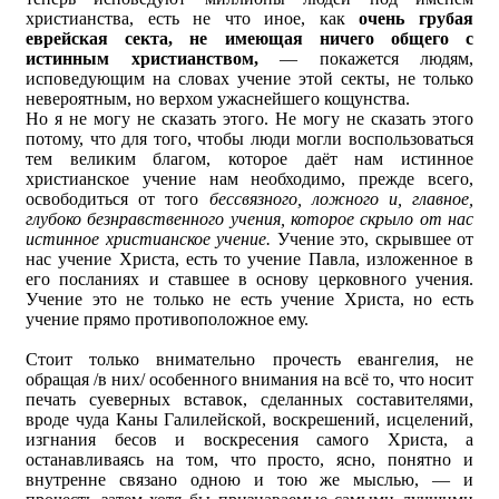
христианства, есть не что иное, как
очень грубая
еврейская секта, не имеющая ничего общего с
истинным христианством,
— покажется людям,
исповедующим на словах учение этой секты, не только
невероятным, но верхом ужаснейшего кощунства.
Но я не могу не сказать этого. Не могу не сказать этого
потому, что для того, чтобы люди могли воспользоваться
тем великим благом, которое даёт нам истинное
христианское учение нам необходимо, прежде всего,
освободиться от того
бессвязного, ложного и, главное,
глубоко безнравственного учения, которое скрыло от нас
истинное христианское учение.
Учение это, скрывшее от
нас учение Христа, есть то учение Павла, изложенное в
его посланиях и ставшее в основу церковного учения.
Учение это не только не есть учение Христа, но есть
учение прямо противоположное ему.
Стоит только внимательно прочесть евангелия, не
обращая /в них/ особенного внимания на всё то, что носит
печать суеверных вставок, сделанных составителями,
вроде чуда Каны Галилейской, воскрешений, исцелений,
изгнания бесов и воскресения самого Христа, а
останавливаясь на том, что просто, ясно, понятно и
внутренне связано одною и тою же мыслью, — и