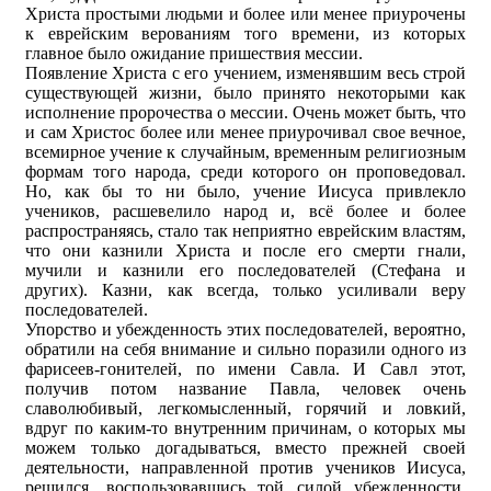
Христа простыми людьми и более или менее приурочены
к еврейским верованиям того времени, из которых
главное было ожидание пришествия мессии.
Появление Христа с его учением, изменявшим весь строй
существующей жизни, было принято некоторыми как
исполнение пророчества о мессии. Очень может быть, что
и сам Христос более или менее приурочивал свое вечное,
всемирное учение к случайным, временным религиозным
формам того народа, среди которого он проповедовал.
Но, как бы то ни было, учение Иисуса привлекло
учеников, расшевелило народ и, всё более и более
распространяясь, стало так неприятно еврейским властям,
что они казнили Христа и после его смерти гнали,
мучили и казнили его последователей (Стефана и
других). Казни, как всегда, только усиливали веру
последователей.
Упорство и убежденность этих последователей, вероятно,
обратили на себя внимание и сильно поразили одного из
фарисеев-гонителей, по имени Савла. И Савл этот,
получив потом название Павла, человек очень
славолюбивый, легкомысленный, горячий и ловкий,
вдруг по каким-то внутренним причинам, о которых мы
можем только догадываться, вместо прежней своей
деятельности, направленной против учеников Иисуса,
решился, воспользовавшись той силой убежденности,