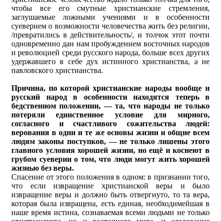
чтобы все его смутные христианские стремления,
заглушаемые ложными учениями и в особенности
суеверием о возможности человечества жить без религии,
/превратились в действительность/, и толчок этот почти
одновременно дан нам пробуждением восточных народов
и революцией среди русского народа, больше всех других
удержавшего в себе дух истинного христианства, а не
павловского христианства.
Причина, по которой христианские народы вообще и
русский народ в особенности находятся теперь в
бедственном положении, — та, что народы не только
потеряли единственное условие для мирного,
согласного и счастливого сожительства людей:
верования в одни и те же основы жизни и общие всем
людям законы поступков, — не только лишены этого
главного условия хорошей жизни, но ещё и коснеют в
грубом суеверии о том, что люди могут жить хорошей
жизнью без веры.
Спасение от этого положения в одном: в признании того,
что если извращение христианской веры и было
извращение веры и должно быть отвергнуто, то та вера,
которая была извращена, есть единая, необходимейшая в
наше время истина, сознаваемая всеми людьми не только