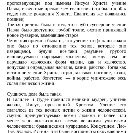
проповедующие, под именем Иисуса Христа, учение
Павла, известные прежде чем евангелия (это было в 50 х
годах после рождения Христа. Евангелия же появились
позднее).
Третья причина была в том, что грубо суеверное учение
Павла было доступнее грубой толпе, охотно принявшей
новое суеверие, заменявшее старое.
Четвертая причина была та, что учение это (как ни ложно
оно было по отношению тех основ, которые оно
извращало), будучи все-таки разумнее грубого
исповедуемого народами язычества, между тем не
нарушало языческих форм жизни, как и язычество,
допуская и оправдывая насилия, казни, рабство. Тогда как
истинное учение Христа, отрицая всякое насилие, казни,
войны, рабство, богатство, — в корне уничтожало весь
склад языческой жизни.
Сущность дела была такая.
В Галилее и Иудее появился великий мудрец, учитель
жизни, Иисус, прозванный Христом. Учение его
слагалось из тех вечных истин о жизни человеческой,
смутно предчувствуемых всеми людьми и более или
менее ясно высказанных всеми великими учителями
человечества: браминскими мудрецами, Конфуцием, Лао-
Тзе, Буддой. Истины эти были восприняты окружавшими