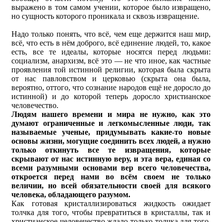
выражено в том самом учении, которое было извращено,
но сущность которого проникала и сквозь извращение.
Надо только понять, что всё, чем еще держится наш мир,
всё, что есть в нём доброго, всё единение людей, то, какое
есть, все те идеалы, которые носятся перед людьми:
социализм, анархизм, всё это — не что иное, как частные
проявления той истинной религии, которая была скрыта
от нас павловством и церковью (скрыта она была,
вероятно, оттого, что сознание народов ещё не доросло до
истинной) и до которой теперь доросло христианское
человечество.
Людям нашего времени и мира не нужно, как это
думают ограниченные и легкомысленные люди, так
называемые ученые, придумывать какие-то новые
основы жизни, могущие соединить всех людей, а нужно
только откинуть все те извращения, которые
скрывают от нас истинную веру, и эта вера, единая со
всеми разумными основами вер всего человечества,
откроется перед нами во всём своем не только
величии, но всей обязательности своей для всякого
человека, обладающего разумом.
Как готовая кристаллизироваться жидкость ожидает
толчка для того, чтобы превратиться в кристаллы, так и
христианское человечество ждало только толчка для того,