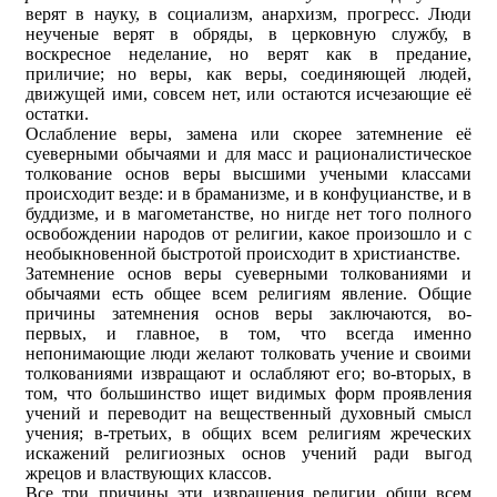
верят в науку, в социализм, анархизм, прогресс. Люди
неученые верят в обряды, в церковную службу, в
воскресное неделание, но верят как в предание,
приличие; но веры, как веры, соединяющей людей,
движущей ими, совсем нет, или остаются исчезающие её
остатки.
Ослабление веры, замена или скорее затемнение её
суеверными обычаями и для масс и рационалистическое
толкование основ веры высшими учеными классами
происходит везде: и в браманизме, и в конфуцианстве, и в
буддизме, и в магометанстве, но нигде нет того полного
освобождении народов от религии, какое произошло и с
необыкновенной быстротой происходит в христианстве.
Затемнение основ веры суеверными толкованиями и
обычаями есть общее всем религиям явление. Общие
причины затемнения основ веры заключаются, во-
первых, и главное, в том, что всегда именно
непонимающие люди желают толковать учение и своими
толкованиями извращают и ослабляют его; во-вторых, в
том, что большинство ищет видимых форм проявления
учений и переводит на вещественный духовный смысл
учения; в-третьих, в общих всем религиям жреческих
искажений религиозных основ учений ради выгод
жрецов и властвующих классов.
Все три причины эти извращения религии общи всем