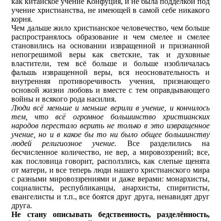
как китайское учение Конфуция, и не была подделкой под
учение христианства, не имеющей в самой себе никакого
корня.
Чем дальше жило христианское человечество, чем больше
распространялось образование и чем смелее и смелее
становились на основании извращенной и признанной
непогрешимой веры как светские, так и духовные
властители, тем всё больше и больше изобличалась
фальшь извращенной веры, вся неосновательность и
внутренняя противоречивость учения, признающего
основой жизни любовь и вместе с тем оправдывающего
войны и всякого рода насилия.
Люди всё меньше и меньше верили в учение, и кончилось
тем, что всё огромное большинство христианских
народов перестало верить не только в это извращенное
учение, но и в какое бы то ни было общее большинству
людей религиозное учение.
Все разделились на
бесчисленное количество, не вер, а мировоззрений; все,
как пословица говорит, расползлись, как слепые щенята
от матери, и все теперь люди нашего христианского мира
с разными мировоззрениями и даже верами: монархисты,
социалисты, республиканцы, анархисты, спиритисты,
евангелисты и т.п., все боятся друг друга, ненавидят друг
друга.
Не стану описывать бедственность, разделённость,