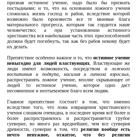
признав истинное учение, надо было бы признать
постыдными; и то, что на основании ложного учения
сложилась жизнь господ и рабов, вследствие которой
возможно было произвести все те мнимые блага
материального прогресса, которым так гордится наше
человечество; а при установлении истинного
христианства вся наибольшая часть этих приспособлений
должна будет погибнуть, так как без рабов некому будет
их делать.
Препятствие особенно важное и то, что
истинное учение
невыгодно для людей властвующих
. Властвующие же
люди имеют возможность, посредством и
ложного
воспитания и подкупа, насилия и гипноза взрослых
,
распространять ложное учение, вполне скрывающее от
людей то истинное учение, которое одно даст
несомненное и неотъемлемое благо всем людям.
Главное препятствие /состоит/ в том, что именно
вследствие того, что ложь извращения христианского
учения слишком очевидна, в последнее время всё более и
более распространялось и распространяется грубое
суеверие, во много раз вреднейшее, чем все суеверия
древности, суеверие в том, что
религия вообще есть
нечто ненужное, отжитое, что без религии