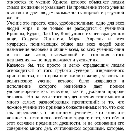
откроется то учение Христа, которое объясняет людям
смысл их жизни и указывает На проявление этого учения
в жизни и дает людям возможность мирной и разумной
жизни.
Учение это просто, ясно, удобоисполнимо, одно для всех
людей мира, и не только не расходится с учениями
Кришны, Будды, Лао-Tзe, Конфуция в их неизвращенном
виде, Сократа, Эпиктета, Марка Аврелия и всех
мудрецов, понимающих общее для всех людей одно
назначение человека и общим всем, во всех учениях один
и тот же закон, вытекающий из сознания этого
назначения, — но подтверждает и уясняет их.
Казалось бы, так просто и легко страдающим людям
освободиться от того грубого суеверия, извращённого
христианства, в котором они жили и живут, усвоить то
религиозное учение, которое было извращено и
исполнение которого неизбежно дает полное
удовлетворение как телесной, так и духовной природе
человека. Но на пути этого осуществления стоит много и
много самых разнообразных препятствий: и то, что
ложное учение это признано божественным; и то, что оно
так переплелось с истинным учением, что отделить
ложное от истинного особенно трудно; и то, что обман
этот освящен преданием древности, и на основании его
совершено много дел, считающихся хорошими, которые,