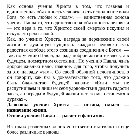
Как основа учения Христа в том, что главная и
единственная обязанность человека есть исполнение воли
Бога, то есть любви к людям, — единственная основа
учения Павла та, что единственная обязанность человека
— это вера в то, что Христос своей смертью искупил и
искупает грехи людей.
Как, по учению Христа, награда за перенесение своей
жизни в духовную сущность каждого человека есть
радостная свобода этого сознания соединения с Богом, —
так, по учению Павла, награда доброй жизни не здесь, а в
будущем, посмертном состоянии. По учению Павла, жить
доброй жизнью надо, главное, для того, чтобы получить
за это награду «там». Со своей обычной нелогичностью
он говорит, как бы в доказательство того, что должно
быть блаженство будущей жизни: «Если мы не
распутничаем и лишаем себя удовольствия делать гадости
здесь, а награды в будущей жизни нет, то мы останемся в
дураках».
Да,
основа учения Христа — истина, смысл —
назначение жизни.
Основа учения Павла — расчет и фантазия.
Из таких различных основ естественно вытекают и еще
более различные выводы.