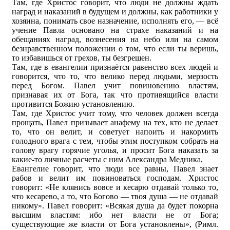
Там, где Христос говорит, что люди не должны ждать
наград и наказаний в будущем и должны, как работники у
хозяина, понимать свое назначение, исполнять его, — всё
учение Павла основано на страхе наказаний и на
обещаниях наград, вознесения на небо или на самом
безнравственном положении о том, что если ты веришь,
то избавишься от грехов, ты безгрешен.
Там, где в евангелии признаётся равенство всех людей и
говорится, что то, что велико перед людьми, мерзость
перед Богом. Павел учит повиновению властям,
признавая их от Бога, так что противящийся власти
противится Божию установлению.
Там, где Христос учит тому, что человек должен всегда
прощать, Павел призывает анафему на тех, кто не делает
то, что он велит, и советует напоить и накормить
голодного врага с тем, чтобы этим поступком собрать на
голову врагу горячие уголья, и просит Бога наказать за
какие-то личные расчеты с ним Александра Медника,
Евангелие говорит, что люди все равны, Павел знает
рабов и велит им повиноваться господам. Христос
говорит: «Не клянись вовсе и кесарю отдавай только то,
что кесарево, а то, что Богово — твоя душа — не отдавай
никому». Павел говорит: «Всякая душа да будет покорна
высшим властям: ибо нет власти не от Бога;
существующие же власти от Бога установлены», (Римл.