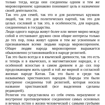
только тогда, когда они соединены одним и тем же
мировоззрением: одинаково понимают цель и назначение
своей деятельности.
Так это для семей, так это и для различных кружков
людей, так это для политических партий, так это для
целых сословий и так это, в особенности, для народов,
соединенных в государства.
Люди одного народа живут более или менее мирно между
собой и отстаивают дружно свои общие интересы только
до тех пор, пока живут одним и тем же усвоенным и
признаваемым всеми людьми народа мировоззрением.
Общее людям народа мировоззрение выражается
обыкновенно установившейся в народе религией.
Так это было всегда и в языческой древности, так это есть
и теперь и в языческих, и магометанские народах, и с
особенной ясностью в самом древнем и до сих пор
продолжающем жить одной и той же мирной и согласной
жизнью народе Китая. Так это было и среди так
называемых христианских народов. Народы эти были
внутренне соединены той религией, которая носила
название христианской (все выделения сделаны
редакцией).
Религия эта представляла из себя очень неразумное и
внутренне противоречивое соединение самых основных
и вечных истин о жизни человеческой с самыми грубыми