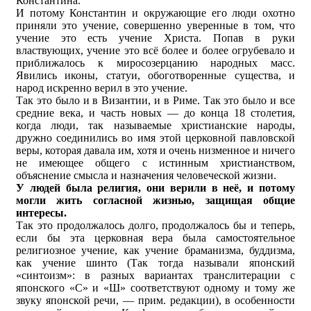
Константина.
И потому Константин и окружающие его люди охотно
приняли это учение, совершенно уверенные в том, что
учение это есть учение Христа. Попав в руки
властвующих, учение это всё более и более огрубевало и
приближалось к миросозерцанию народных масс.
Явились иконы, статуи, обоготворенные существа, и
народ искренно верил в это учение.
Так это было и в Византии, и в Риме. Так это было и все
средние века, и часть новых — до конца 18 столетия,
когда люди, так называемые христианские народы,
дружно соединились во имя этой церковной павловской
веры, которая давала им, хотя и очень низменное и ничего
не имеющее общего с истинным христианством,
объяснение смысла и назначения человеческой жизни.
У людей была религия, они верили в неё, и потому
могли жить согласной жизнью, защищая общие
интересы.
Так это продолжалось долго, продолжалось бы и теперь,
если бы эта церковная вера была самостоятельное
религиозное учение, как учение браманизма, буддизма,
как учение шинто (Так тогда называли японский
«синтоизм»: в разных вариантах транслитерации с
японского «С» и «Ш» соответствуют одному и тому же
звуку японской речи, — прим. редакции), в особенности