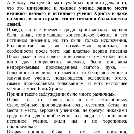
А между тем целый ряд случайных причин сделали то,
что это
ничтожное и лживое учение заняло место
великого вечного и истинного учения Христа и даже
на много веков скрыло его от сознания большинства
людей.
Правда, во все времена среди христианских народов
были люди, понимавшие христианское учение в его
истинном значении, но это были только исключения.
Большинство же так называемых христиан, в
особенности после того, как властью церкви писания
Павла даже и его советы приятелям о том, чтобы пить
вино для поправления желудка, были признаны
непререкаемым произведением святого духа, —
большинство верило, что именно это безнравственное и
запутанное учение, поддающееся, вследствие этого,
самым произвольным толкованиям, и есть настоящее
учение самого Бога-Христа.
Причин такого заблуждении было много различных.
Первая та, что Павел, как и все самолюбивые,
славолюбивые проповедники лжи, суетился, бегал из
места в место, вербовал учеников, не брезгуя никакими
средствами для приобретения их; люди же, понявшие
истинное учение, жили им и не торопились
проповедовать.
Вторая причина была в том, что послания,