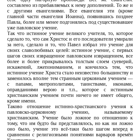
составлено из прибавляемых к нему дополнений. То же и
с другими евангелиями. Все евангелия эти (кроме
главной части евангелия Иоанна), появившись позднее
Павла, более или менее подгонялись под существовавшее
уже павловское учение.
Так что истинное учение великого учителя, то, которое
сделало то, что сам Христос и его последователи умирали
за него, сделало и то, что Павел избрал это учение для
своих славолюбивых целей: истинное учение, с первых
шагов своих извращенное павловским извращением, все
более и более прикрывалось толстым слоем суеверий,
искажений, лжепониманием, и кончилось тем, что
истинное учение Христа стало неизвестно большинству и
заменилось вполне тем странным церковным учением —
с папами, митрополитами, таинствами, иконами,
оправданиями верою и т.п., которое с истинным
христианским учением почти ничего не имеет общего,
кроме имени.
Таково отношение истинно-христианского учения к
павловско-церковному учению, называемому
христианским. Учение было ложное по отношению к
тому, что им будто бы представлялось, но как ни ложно
оно было, учение это всё-таки было шагом вперед в
сравнении с религиозными понятиями варваров времён