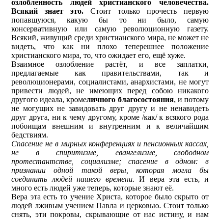
озлобленность людей христианского человечества.
Всякий знает это.
Стоит только прочесть первую
попавшуюся, какую бы то ни было, самую
консервативную или самую революционную газету.
Всякий, живущий среди христианского мира, не может не
видеть, что как ни плохо теперешнее положение
христианского мира, то, что ожидает его, ещё хуже.
Взаимное озлобление растёт, и все заплатки,
предлагаемые как правительствами, так и
революционерами, социалистами, анархистами, не могут
привести людей, не имеющих перед собою никакого
другого идеала, кроме
личного благосостояния
, и потому
не могущих не завидовать друг другу и не ненавидеть
друг друга, ни к чему другому, кроме /как/ к всякого рода
побоищам внешним и внутренним и к величайшим
бедствиям.
Спасение не в мирных конференциях и пенсионных кассах,
не в спиритизме, евангелизме, свободном
протестантстве, социализме; спасение в одном: в
признании одной такой веры, которая могла бы
соединить людей нашего времени.
И вера эта есть, и
много есть людей уже теперь, которые знают её.
Вера эта есть то учение Христа, которое было скрыто от
людей лживым учением Павла и церковью. Стоит только
снять, эти покровы, скрывающие от нас истину, и нам