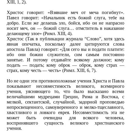
XIII, 1, 2).
Христос говорит: «Взявшие меч от меча погибнут».
Павел говорит: «Начальник есть божий слуга, тебе на
добро. Если же делаешь зло, бойся, ибо он не напрасно
носит меч, он — божий слуга… отмститель в наказание
делающему злое» (Римл. XIII, 4).
Христос (Так в публикации журнала “Слово”, хотя здесь
явная опечатка, поскольку далее цитируются слова
апостола Павла) говорит: «Для сего вы и подати платите:
ибо они божии служители, сим самым постоянно
занятые. И потому отдавайте всякому должное; кому
подать — подать; кому оброк — оброк, кому страх —
страх, кому честь — честь» (Римл. ХIII, 6, 7).
Но не одни эти противоположные учения Христа и Павла
показывают несовместимость великого, всемирного
учения, уясняющего то, что было высказано всеми
величайшими мудрецами Греции, Рима и Востока, с
мелкой, сектантской, случайной, задорной проповедью
непросвещенного, самоуверенного и мелко-тщеславного,
хвастливого и ловкого еврея. Несовместимость эта не
может быть очевидна для всякого человека,
воспринявшего сущность великого христианского
учения.