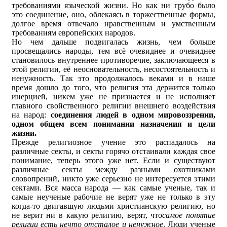
требованиями языческой жизни. Но как ни грубо было
это соединение, оно, облекаясь в торжественные формы,
долгое время отвечало нравственным и умственным
требованиям европейских народов.
Но чем дальше подвигалась жизнь, чем больше
просвещались народы, тем всё очевиднее и очевиднее
становилось внутреннее противоречие, заключающееся в
этой религии, её неосновательность, несостоятельность и
ненужность. Так это продолжалось веками и в наше
время дошло до того, что религия эта держится только
инерцией, никем уже не признается и не исполняет
главного свойственного религии внешнего воздействия
на народ:
соединения людей в одном мировоззрении,
одном общем всем понимании назначения и цели
жизни.
Прежде религиозное учение это распадалось на
различные секты, и секты горячо отстаивали каждая свое
понимание, теперь этого уже нет. Если и существуют
различные секты между разными охотниками
словопрений, никто уже серьезно не интересуется этими
сектами. Вся масса народа — как самые ученые, так и
самые неученые рабочие не верят уже не только в эту
когда-то двигавшую людьми христианскую религию, но
не верит ни в какую религию, верят, что
самое понятие
религии есть нечто отсталое и ненужное
. Люди ученые