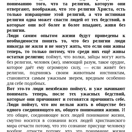
пониманию того, что та религия, которую они
отвергают, воображая, что это религия Христа, есть
только извращение этой религий, а что истинная
религия одна может спасти людей от тех бедствий, в
которые они всё более и более впадают, живя без
религии.
Люди самим опытом жизни будут приведены к
необходимости понять то, что без религии люди
никогда не жили и не могут жить, что если они живы
теперь, то только потому, что среди них ещё живы
остатки религии;
поймут, что волки, зайцы могут жить
без религии, человек (же), имеющий разум, такое орудие,
которое даёт ему огромную силу, — если живёт без
религии, подчинясь своим животным инстинктам,
становится самым ужасным зверем, вредным особенно
для себе подобных.
Вот это-то люди неизбежно поймут, и уже начинают
понимать теперь, после тех ужасных бедствий,
которые они причиняют и готовятся причинить себе.
Люди поймут, что им нельзя жить в обществе без
одного соединяющего их, общего понимания жизни.
И
это общее, соединяющее всех людей понимание жизни,
смутно носится в сознании всех людей христианского
мира отчасти потому, что это сознание присуще человеку
вообще, отчасти потому, что это понимание жизни