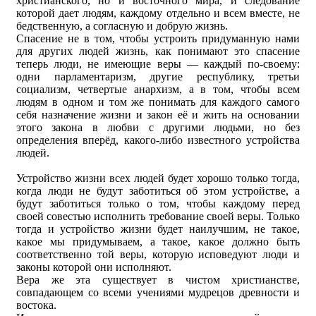
христианского, но и восточного мира, и следование
которой дает людям, каждому отдельно и всем вместе, не
бедственную, а согласную и добрую жизнь.
Спасение не в том, чтобы устроить придуманную нами
для других людей жизнь, как понимают это спасение
теперь люди, не имеющие веры — каждый по-своему:
одни парламентаризм, другие республику, третьи
социализм, четвертые анархизм, а в том, чтобы всем
людям в одном и том же понимать для каждого самого
себя назначение жизни и закон её и жить на основании
этого закона в любви с другими людьми, но без
определения вперёд, какого-либо известного устройства
людей.
Устройство жизни всех людей будет хорошо только тогда,
когда люди не будут заботиться об этом устройстве, а
будут заботиться только о том, чтобы каждому перед
своей совестью исполнить требование своей веры. Только
тогда и устройство жизни будет наилучшим, не такое,
какое мы придумываем, а такое, какое должно быть
соответственно той веры, которую исповедуют люди и
законы которой они исполняют.
Вера же эта существует в чистом христианстве,
совпадающем со всеми учениями мудрецов древности и
востока.