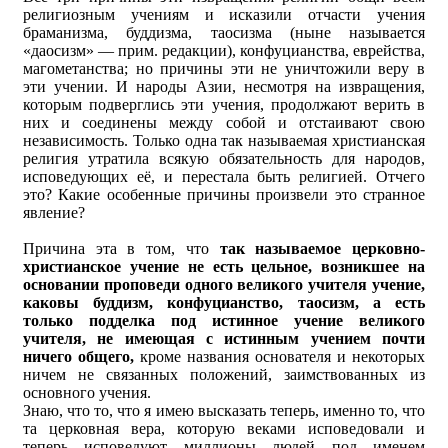
религиозным учениям и исказили отчасти учения
браманизма, буддизма, таосизма (ныне называется
«даосизм» — прим. редакции), конфуцианства, еврейства,
магометанства; но причины эти не уничтожили веру в
эти учении. И народы Азии, несмотря на извращения,
которым подверглись эти учения, продолжают верить в
них и соединены между собой и отстаивают свою
независимость. Только одна так называемая христианская
религия утратила всякую обязательность для народов,
исповедующих её, и перестала быть религией. Отчего
это? Какие особенные причины произвели это странное
явление?
Причина эта в том, что
так называемое церковно-
христианское учение не есть цельное, возникшее на
основании проповеди одного великого учителя учение,
каковы буддизм, конфуцианство, таосизм, а есть
только подделка под истинное учение великого
учителя, не имеющая с истинным учением почти
ничего общего,
кроме названия основателя и некоторых
ничем не связанных положений, заимствованных из
основного учения.
Знаю, что то, что я имею высказать теперь, именно то, что
та церковная вера, которую веками исповедовали и
теперь исповедуют миллионы людей под именем