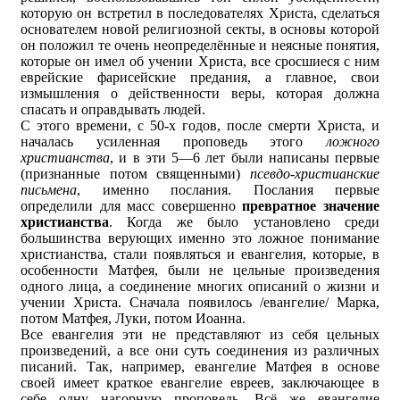
которую он встретил в последователях Христа, сделаться
основателем новой религиозной секты, в основы которой
он положил те очень неопределённые и неясные понятия,
которые он имел об учении Христа, все сросшиеся с ним
еврейские фарисейские предания, а главное, свои
измышления о действенности веры, которая должна
спасать и оправдывать людей.
С этого времени, с 50-х годов, после смерти Христа, и
началась усиленная проповедь этого
ложного
христианства
, и в эти 5—6 лет были написаны первые
(признанные потом священными)
псевдо-христианские
письмена
, именно послания. Послания первые
определили для масс совершенно
превратное значение
христианства
. Когда же было установлено среди
большинства верующих именно это ложное понимание
христианства, стали появляться и евангелия, которые, в
особенности Матфея, были не цельные произведения
одного лица, а соединение многих описаний о жизни и
учении Христа. Сначала появилось /евангелие/ Марка,
потом Матфея, Луки, потом Иоанна.
Все евангелия эти не представляют из себя цельных
произведений, а все они суть соединения из различных
писаний. Так, например, евангелие Матфея в основе
своей имеет краткое евангелие евреев, заключающее в
себе одну нагорную проповедь. Всё же евангелие