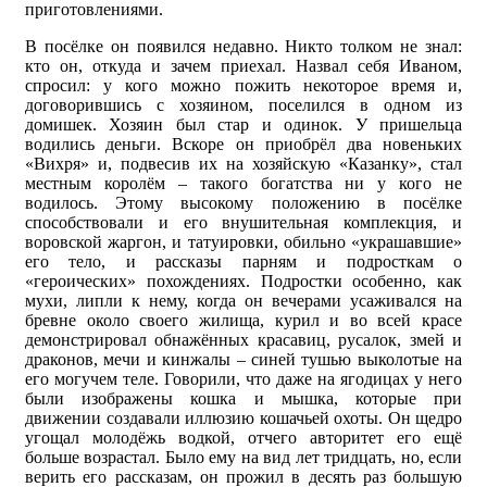
приготовлениями.
В посёлке он появился недавно. Никто толком не знал:
кто он, откуда и зачем приехал. Назвал себя Иваном,
спросил: у кого можно пожить некоторое время и,
договорившись с хозяином, поселился в одном из
домишек. Хозяин был стар и одинок. У пришельца
водились деньги. Вскоре он приобрёл два новеньких
«Вихря» и, подвесив их на хозяйскую «Казанку», стал
местным королём – такого богатства ни у кого не
водилось. Этому высокому положению в посёлке
способствовали и его внушительная комплекция, и
воровской жаргон, и татуировки, обильно «украшавшие»
его тело, и рассказы парням и подросткам о
«героических» похождениях. Подростки особенно, как
мухи, липли к нему, когда он вечерами усаживался на
бревне около своего жилища, курил и во всей красе
демонстрировал обнажённых красавиц, русалок, змей и
драконов, мечи и кинжалы – синей тушью выколотые на
его могучем теле. Говорили, что даже на ягодицах у него
были изображены кошка и мышка, которые при
движении создавали иллюзию кошачьей охоты. Он щедро
угощал молодёжь водкой, отчего авторитет его ещё
больше возрастал. Было ему на вид лет тридцать, но, если
верить его рассказам, он прожил в десять раз большую