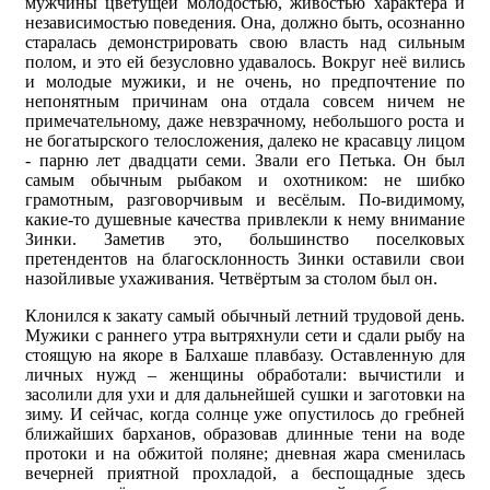
мужчины цветущей молодостью, живостью характера и
независимостью поведения. Она, должно быть, осознанно
старалась демонстрировать свою власть над сильным
полом, и это ей безусловно удавалось. Вокруг неё вились
и молодые мужики, и не очень, но предпочтение по
непонятным причинам она отдала совсем ничем не
примечательному, даже невзрачному, небольшого роста и
не богатырского телосложения, далеко не красавцу лицом
- парню лет двадцати семи. Звали его Петька. Он был
самым обычным рыбаком и охотником: не шибко
грамотным, разговорчивым и весёлым. По-видимому,
какие-то душевные качества привлекли к нему внимание
Зинки. Заметив это, большинство поселковых
претендентов на благосклонность Зинки оставили свои
назойливые ухаживания. Четвёртым за столом был он.
Клонился к закату самый обычный летний трудовой день.
Мужики с раннего утра вытряхнули сети и сдали рыбу на
стоящую на якоре в Балхаше плавбазу. Оставленную для
личных нужд – женщины обработали: вычистили и
засолили для ухи и для дальнейшей сушки и заготовки на
зиму. И сейчас, когда солнце уже опустилось до гребней
ближайших барханов, образовав длинные тени на воде
протоки и на обжитой поляне; дневная жара сменилась
вечерней приятной прохладой, а беспощадные здесь