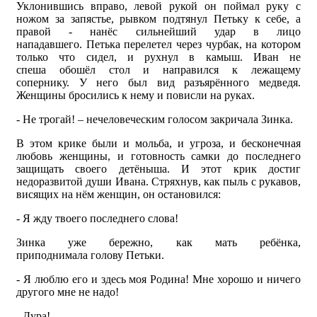
Уклонившись вправо, левой рукой он поймал руку с
ножом за запястье, рывком подтянул Петьку к себе, а
правой - нанёс сильнейший удар в лицо
нападавшего. Петька перелетел через чурбак, на котором
только что сидел, и рухнул в камыш. Иван не
спеша обошёл стол и направился к лежащему
сопернику. У него был вид разъярённого медведя.
Женщины бросились к нему и повисли на руках.
- Не трогай! – нечеловеческим голосом закричала Зинка.
В этом крике были и мольба, и угроза, и бесконечная
любовь женщины, и готовность самки до последнего
защищать своего детёныша. И этот крик достиг
недоразвитой души Ивана. Стряхнув, как пыль с рукавов,
висящих на нём женщин, он остановился:
- Я жду твоего последнего слова!
Зинка уже бережно, как мать ребёнка,
приподнимала голову Петьки.
- Я люблю его и здесь моя Родина! Мне хорошо и ничего
другого мне не надо!
- Дура!