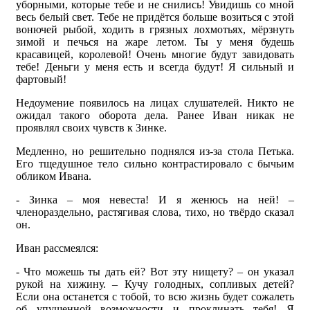
уборными, которые тебе и не снились! Увидишь со мной
весь белый свет. Тебе не придётся больше возиться с этой
вонючей рыбой, ходить в грязных лохмотьях, мёрзнуть
зимой и печься на жаре летом. Ты у меня будешь
красавицей, королевой! Очень многие будут завидовать
тебе! Деньги у меня есть и всегда будут! Я сильный и
фартовый!
Недоумение появилось на лицах слушателей. Никто не
ожидал такого оборота дела. Ранее Иван никак не
проявлял своих чувств к Зинке.
Медленно, но решительно поднялся из-за стола Петька.
Его тщедушное тело сильно контрастировало с бычьим
обликом Ивана.
- Зинка – моя невеста! И я женюсь на ней! –
членораздельно, растягивая слова, тихо, но твёрдо сказал
он.
Иван рассмеялся:
- Что можешь ты дать ей? Вот эту нищету? – он указал
рукой на хижину. – Кучу голодных, сопливых детей?
Если она останется с тобой, то всю жизнь будет сожалеть
об упущенной возможности и проклинать тебя! Я