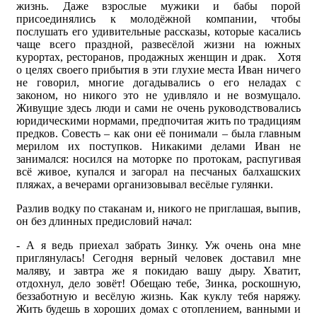
жизнь. Даже взрослые мужики и бабы порой
присоединялись к молодёжной компании, чтобы
послушать его удивительные рассказы, которые касались
чаще всего праздной, развесёлой жизни на южных
курортах, ресторанов, продажных женщин и драк. Хотя
о целях своего прибытия в эти глухие места Иван ничего
не говорил, многие догадывались о его неладах с
законом, но никого это не удивляло и не возмущало.
Живущие здесь люди и сами не очень руководствовались
юридическими нормами, предпочитая жить по традициям
предков. Совесть – как они её понимали – была главным
мерилом их поступков. Никакими делами Иван не
занимался: носился на моторке по протокам, распугивая
всё живое, купался и загорал на песчаных балхашских
пляжах, а вечерами организовывал весёлые гулянки.
Разлив водку по стаканам и, никого не приглашая, выпив,
он без длинных предисловий начал:
- А я ведь приехал забрать Зинку. Уж очень она мне
приглянулась! Сегодня верный человек доставил мне
маляву, и завтра же я покидаю вашу дыру. Хватит,
отдохнул, дело зовёт! Обещаю тебе, Зинка, роскошную,
беззаботную и весёлую жизнь. Как куклу тебя наряжу.
Жить будешь в хороших домах с отоплением, ванными и