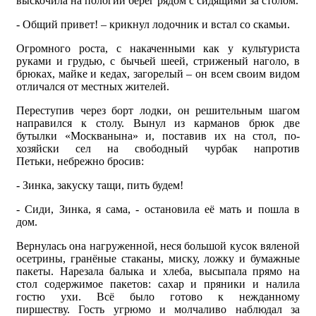
выскочила на пологий берег рядом с сидящими за столом.
- Общий привет! – крикнул лодочник и встал со скамьи.
Огромного роста, с накаченными как у культуриста
руками и грудью, с бычьей шеей, стриженый наголо, в
брюках, майке и кедах, загорелый – он всем своим видом
отличался от местных жителей.
Переступив через борт лодки, он решительным шагом
направился к столу. Вынул из карманов брюк две
бутылки «Москванына» и, поставив их на стол, по-
хозяйски сел на свободный чурбак напротив
Петьки, небрежно бросив:
- Зинка, закуску тащи, пить будем!
- Сиди, Зинка, я сама, - остановила её мать и пошла в
дом.
Вернулась она нагруженной, неся большой кусок вяленой
осетрины, гранёные стаканы, миску, ложку и бумажные
пакеты. Нарезала балыка и хлеба, высыпала прямо на
стол содержимое пакетов: сахар и пряники и налила
гостю ухи. Всё было готово к нежданному
пиршеству. Гость угрюмо и молчаливо наблюдал за