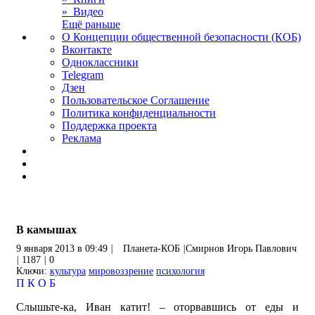
» Видео
Ещё раньше
О Концепции общественной безопасности (КОБ)
Вконтакте
Одноклассники
Telegram
Дзен
Пользовательское Соглашение
Политика конфиденциальности
Поддержка проекта
Реклама
В камышах
9 января 2013 в 09:49
|
Планета-КОБ
|
Смирнов Игорь Павлович
|
1187
|
0
Ключи:
культура
мировоззрение
психология
П
К
О
Б
Слышьте-ка, Иван катит! – оторвавшись от еды и