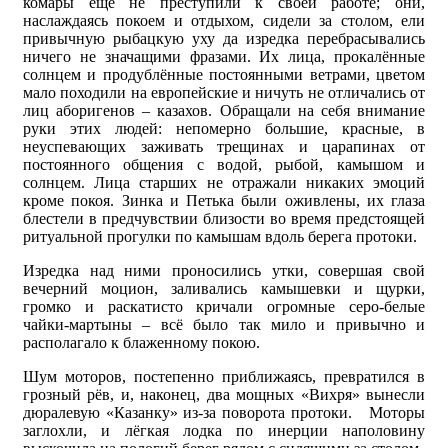
комары ещё не преступили к своей работе; они,
наслаждаясь покоем и отдыхом, сидели за столом, ели
привычную рыбацкую уху да изредка перебрасывались
ничего не значащими фразами. Их лица, прокалённые
солнцем и продублённые постоянными ветрами, цветом
мало походили на европейские и ничуть не отличались от
лиц аборигенов – казахов. Обращали на себя внимание
руки этих людей: непомерно большие, красные, в
неуспевающих заживать трещинах и царапинах от
постоянного общения с водой, рыбой, камышом и
солнцем. Лица старших не отражали никаких эмоций
кроме покоя. Зинка и Петька были оживлены, их глаза
блестели в предчувствии близости во время предстоящей
ритуальной прогулки по камышам вдоль берега протоки.
Изредка над ними проносились утки, совершая свой
вечерний моцион, заливались камышевки и щурки,
громко и раскатисто кричали огромные серо-белые
чайки-мартыны – всё было так мило и привычно и
располагало к блаженному покою.
Шум моторов, постепенно приближаясь, превратился в
грозный рёв, и, наконец, два мощных «Вихря» вынесли
дюралевую «Казанку» из-за поворота протоки. Моторы
заглохли, и лёгкая лодка по инерции наполовину