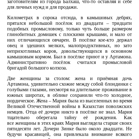
заготовителям из города Балхаш, что-то оставляя и себе
для личных нужд и для продажи.
Километрах в сорока отсюда, в камышовых дебрях,
прятался небольшой посёлок из двадцати – тридцати
подобных промысловому, только чуть больше размером
глинобитных домишек с плоскими крышами, и мало от
них отличающихся овчарен. В посёлке кое-кто держал
овец и здешних мелких, малопродуктивных, но зато
неприхотливых коров, довольствующихся в основном
камышовым кормом. Был в посёлке приют и у Артамона.
Административно посёлок считался промысловой
бригадой большого колхоза.
Две женщины за столом: жена и приёмная дочь
Артамона, удивительно схожие между собой блондинки с
голубыми глазами, несмотря на длительное проживание в
южных широтах, в облике сохранили что-то холодное,
нордическое. Жена – Мария была из выселенных во время
Великой Отечественной войны в Казахстан поволжских
немцев. Отца её дочери никто в посёлке не знал. Мария
тщательно оберегала тайну её рождения. Как
все женщины в этих краях Мария выглядела старше своих
пятидесяти лет. Дочери Зинке было около двадцати. Не
будучи красавицей, она привлекала внимание всякого