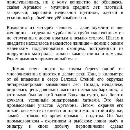
прислушавшись, ни к кому конкретно не обращаясь,
сказал Артамон - мужчина средних лет, плотный,
загорелый, заросший недельной щетиной, одетый в
усыпанный рыбьей чешуёй комбинезон.
Компания из четырёх человек – двое мужчин и две
женщины – сидела на чурбаках за грубо сколоченным из
не струганных досок врытым в землю столом. Шагах в
двадцати находилось неказистое жилище – домик с одним
маленьким подслеповатым оконцем, построенный из
подручного материала: дикого камня, глины и камыша.
Рядом дымился примитивный очаг.
Домик стоял почти на самом берегу одной из
многочисленных проток в дельте реки Или, в километре
от её впадения в озеро Балхаш. Стеной его окружал
четырёхметровый камышовый лес. Позади, невдалеке,
виднелась цепь довольно высоких песчаных барханов, за
которыми был мелкий залив Балхаша густо, как болото
кочками, усеянный ондатровыми хатками. Это был
промысловый участок Артамона. Летом, охраняя его
покой, он вместе с семьёй постоянно жил в этой избушке,
зимой – только во время промысла ондатры. Он был
промысловиком - охотником и рыбаком: ловил рыбу и
ондатру и свою добычу периодически сдавал