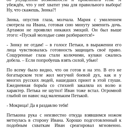
убеждён, что у неё хватит ума для правильного выбора!
Ну, что скажешь, Зинка?!
Зинка, опустив глаза, молчала. Мария с умилением
смотрела на Ивана, готовая сию минуту заменить дочь.
Артамон не проявлял никаких эмоций. Он был выше
этого: «Пускай молодые сами разбираются!»
- Зинку не отдам! – в голосе Петьки, в выражении его
лица чувствовалась готовность защищать своё право.
Сощуренные глаза стали колючими, кулаки сжались
добела. – Если попробуешь взять силой, убью!
По всему было видно, что он готов и на это. В его не
богатырском теле жил могучий боевой дух, как и у
многих русских людей, нашедших приют в этой глуши.
Ежедневная борьба со стихией закаляла их волю и
характер. Петька не шутил! Иван тоже встал. Огромной
глыбой он навис над маленьким Петькой.
- Мокрица! Да я раздавлю тебя!
Петькина рука с неизвестно откуда взявшимся ножом
метнулась в сторону Ивана. Хорошо подготовленный к
подобным схваткам Иван среагировал мгновенно.