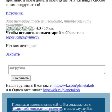
противно в моём доме, в моей душе. А я уж найду способ
с ним подружиться!
Источник
Зарегистрируйтесь или войдите, чтобы оценить
материал
4.3
/
10
гол.
Чтобы оставить комментарий
войдите
или
зарегистрируйтесь
Нет комментариев
Закрыть
Наши группы в Вконтакте:
https://vk.com/planetakob
и в Одноклассниках:
https://ok.ru/planetakob
Продолжая использование сайта, Вы соглашаетесь с
Политикой конфиденциальности
, в ином случае Вам