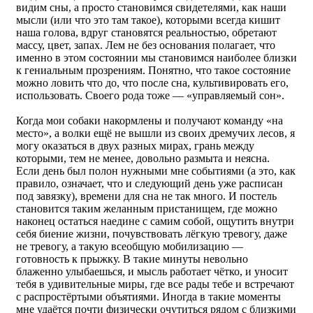
видим сны, а просто становимся свидетелями, как наши
мысли (или что это там такое), которыми всегда кишит
наша голова, вдруг становятся реальностью, обретают
массу, цвет, запах. Лем не без основания полагает, что
именно в этом состоянии мы становимся наиболее близки
к гениальным прозрениям. Понятно, что такое состояние
можно ловить что до, что после сна, культивировать его,
использовать. Своего рода тоже — «управляемый сон».
Когда мои собаки накормлены и получают команду «на
место», а волки ещё не вышли из своих дремучих лесов, я
могу оказаться в двух разных мирах, грань между
которыми, тем не менее, довольно размыта и неясна.
Если день был полон нужными мне событиями (а это, как
правило, означает, что и следующий день уже расписан
под завязку), времени для сна не так много. И постель
становится таким желанным пристанищем, где можно
наконец остаться наедине с самим собой, ощутить внутри
себя биение жизни, почувствовать лёгкую тревогу, даже
не тревогу, а такую всеобщую мобилизацию —
готовность к прыжку. В такие минуты невольно
блаженно улыбаешься, и мысль работает чётко, и уносит
тебя в удивительные миры, где все рады тебе и встречают
с распростёртыми объятиями. Иногда в такие моменты
мне удаётся почти физически очутиться рядом с близкими