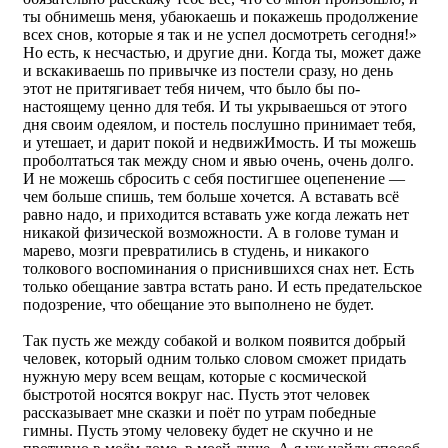
ты обнимешь меня, убаюкаешь и покажешь продолжение
всех снов, которые я так и не успел досмотреть сегодня!»
Но есть, к несчастью, и другие дни. Когда ты, может даже
и вскакиваешь по привычке из постели сразу, но день
этот не притягивает тебя ничем, что было бы по-
настоящему ценно для тебя. И ты укрываешься от этого
дня своим одеялом, и постель послушно принимает тебя,
и утешает, и дарит покой и недвижИмость. И ты можешь
проболтаться так между сном и явью очень, очень долго.
И не можешь сбросить с себя постигшее оцепенение —
чем больше спишь, тем больше хочется. А вставать всё
равно надо, и приходится вставать уже когда лежать нет
никакой физической возможности. А в голове туман и
марево, мозги превратились в студень, и никакого
толкового воспоминания о приснившихся снах нет. Есть
только обещание завтра встать рано. И есть предательское
подозрение, что обещание это выполнено не будет.
Так пусть же между собакой и волком появится добрый
человек, который одним только словом сможет придать
нужную меру всем вещам, которые с космической
быстротой носятся вокруг нас. Пусть этот человек
рассказывает мне сказки и поёт по утрам победные
гимны. Пусть этому человеку будет не скучно и не