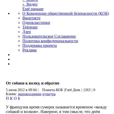
» Видео
Ещё раньше
О Концепции общественной безопасности (КОБ)
Вконтакте
Одноклассники
Telegram
Дзен
Пользовательское Соглашение
Политика конфиденциальности
Поддержка проекта
Реклама
От собаки к волку, и обратно
5 июля 2012 в 09:04
|
Планета-КОБ
|
Глеб Деев
|
1263
|
0
Ключи:
мировоззрение
культура
П
К
О
Б
У французов время сумерек называется временем «между
собакой и волком». Наверное, в том смысле, что днём