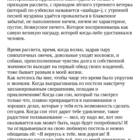
приходом рассвета, с приходом лёгкого утреннего ветерка
(который по-узбекски называется «шабада»), с утренней
песней муэдзина удаётся провалиться в блаженное
забытьё, не наполненное ничем, ничем не характерное,
пустое, безвкусное ничего. Которое воспринимаешь как
самую великую награду, которой когда-либо удостаивался
человек.
Время рассвета, время, когда волки, задрав пару
симпатичных овечек, довольные уходят восвояси, и
собаки, преисполненные чувства долга и собственной
значимости выходят на первый обход своих владений,
тоже бывает разным в моей жизни.
Как хотелось бы мне, чтобы чаще это время было упругим
и звонким. Когда выпрыгиваешь из постели навстречу
запланированным свершениям, походам и
приключениям! Когда сам сон, который ты смотрел
только что, плавно превращается в напоминание о
хороших делах, которые у тебя есть возможность сделать
сегодня. Когда сон этот дарит тебе удивление, такое
радостное похмыкивание — мол, ну надо же, вот оно
оказывается как может быть, надо будет попробовать! И
ты оглядываешься на свою любимую постель и нежно
обещаешь ей: «Я вернусь к тебе, моя дорогая! Я
обязательно расскажу тебе всё, что со мной произошло, и