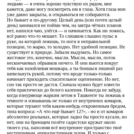
людьми — я очень хорошо чувствую их рядом, мне
кажется, даже могу посмотреть им в глаза. Хотя глаза мои
уже давно закрыты, и открываться не собираются.
Но бывает и по-другому. Целый день (или почти целый
день) занимался не пойми чем, на завтра чётких планов
нет, напился чаю, улёгся — и начинается. Как ни ложись,
всё равно что-то мешает. То слишком слышно пульс в
руке, на которой лежишь, то ноги в неправильной
позиции, то жарко, то холодно. Нет удобной позиции. Не
существует в природе. Забыли выдумать. Но самое
жестокое это, конечно, мысли. Мысли, мысли, поток
нескончаемых обрывков ничего. И они вьются вокруг
тебя как назойливая мошкара, а ты боишься лишний раз
шевельнуть рукой, потому что вроде только-только
начинает приходить спасительное оцепенение. Но нет,
сон так просто не дастся. Сначала нужно будет извести
себя практически до белого каления. Никогда не забуду,
когда изнуряюще жарким летом в Ташкенте ты лежишь в
темноте и изнываешь не только от внутренних комаров,
которые терзают тебя каким-нибудь откровенным бредом,
типа вопроса: «А что ещё бывает 12?», - но и от комаров
абсолютно реальных, которые ладно бы просто кусали, но
нет, они на бреющем полёте садистски кружат около
твоего уха, наполняя всё внутреннее пространство твоё
нестерпимым, ирреалистичным зудом. И только с