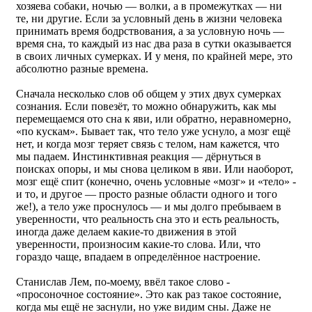
хозяева собаки, ночью — волки, а в промежутках — ни
те, ни другие. Если за условный день в жизни человека
принимать время бодрствования, а за условную ночь —
время сна, то каждый из нас два раза в сутки оказывается
в своих личных сумерках. И у меня, по крайней мере, это
абсолютно разные времена.
Сначала несколько слов об общем у этих двух сумерках
сознания. Если повезёт, то можно обнаружить, как мы
перемещаемся ото сна к яви, или обратно, неравномерно,
«по кускам». Бывает так, что тело уже уснуло, а мозг ещё
нет, и когда мозг теряет связь с телом, нам кажется, что
мы падаем. Инстинктивная реакция — дёрнуться в
поисках опоры, и мы снова целиком в яви. Или наоборот,
мозг ещё спит (конечно, очень условные «мозг» и «тело» -
и то, и другое — просто разные области одного и того
же!), а тело уже проснулось — и мы долго пребываем в
уверенности, что реальность сна это и есть реальность,
иногда даже делаем какие-то движения в этой
уверенности, произносим какие-то слова. Или, что
гораздо чаще, впадаем в определённое настроение.
Станислав Лем, по-моему, ввёл такое слово -
«просоночное состояние». Это как раз такое состояние,
когда мы ещё не заснули, но уже видим сны. Даже не