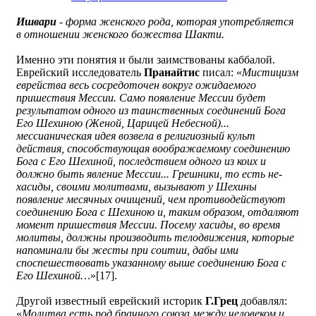
Ишвари
- форма женского рода, которая употребляется
в отношении женского божества Шакти.
Именно эти понятия и были заимствованы каббалой.
Еврейский исследователь
Пранайтис
писал: «
Мистицизм
еврейства весь сосредоточен вокруг ожидаемого
пришествия Мессии. Само появление Мессии будет
результатом одного из таинственных соединений Бога
Его Шехиною (Женой, Царицей Небесной)...
мессианическая идея возвела в религиозный культ
действия, способствующая воображаемому соединению
Бога с Его Шехиной, последствием одного из коих и
должно быть явление Мессии... Грешники, то есть не-
хасиды, своими молитвами, вызывают у Шехины
появление месячных очищений, чем противодействуют
соединению Бога с Шехиною и, таким образом, отдаляют
момент пришествия Мессии. Посему хасиды, во время
молитвы, должны производить телодвижения, которые
напоминали бы жесты при соитии, дабы ими
споспешествовать указанному выше соединению Бога с
Его Шехиной…
»[17].
Другой известный еврейский историк
Г.Грец
добавлял:
«
Молитва есть род брачного союза между человеком и