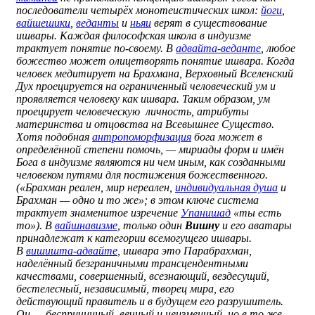
последователи четырёх монотеистических школ:
йоги
,
вайшешики
,
веданты
и
ньяи
верят в существование
ишвары. Каждая философская школа в индуизме
трактует понятие по-своему. В
адвайта-веданте
, любое
божество может олицетворять понятие ишвара. Когда
человек медитирует на Брахмана, Верховный Вселенский
Дух проецируется на ограниченный человеческий ум и
проявляется человеку как ишвара. Таким образом, ум
проецирует человеческую личность, атрибуты
материнства и отцовства на Всевышнее Существо.
Хотя подобная
антропоморфизация
бога может в
определённой степени помочь, — мириады форм и имён
Бога в индуизме являются ни чем иным, как созданными
человеком путями для постижения божественного.
(«Брахман реален, мир нереален,
индивидуальная душа
и
Брахман — одно и то же»; в этом ключе система
трактует знаменитое изречение
Упанишад
«ты есть
то»). В
вайшнавизме
, только один
Вишну
и его аватары
принадлежат к категории всемогущего ишвары.
В
вишишта-адвайте
, ишвара это Парабрахман,
наделённый безграничными трансцендентными
качествами, совершенный, всезнающий, вездесущий,
бестелесный, независимый, творец мира, его
действующий правитель и в будущем его разрушитель.
Он — беспричинный, вечный и неизменный, но в то же