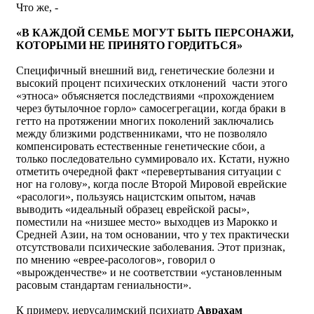
Что же, -
«В КАЖДОЙ СЕМЬЕ МОГУТ БЫТЬ ПЕРСОНАЖИ,
КОТОРЫМИ НЕ ПРИНЯТО ГОРДИТЬСЯ»
Специфичный внешний вид, генетические болезни и
высокий процент психических отклонений части этого
«этноса» объясняется последствиями «прохождением
через бутылочное горло» самосегрегации, когда браки в
гетто на протяжении многих поколений заключались
между близкими родственниками, что не позволяло
компенсировать естественные генетические сбои, а
только последовательно суммировало их. Кстати, нужно
отметить очередной факт «перевертывания ситуации с
ног на голову», когда после Второй Мировой еврейские
«расологи», пользуясь нацистским опытом, начав
выводить «идеальный образец еврейской расы»,
поместили на «низшее место» выходцев из Марокко и
Средней Азии, на том основании, что у тех практически
отсутствовали психические заболевания. Этот признак,
по мнению «еврее-расологов», говорил о
«вырожденчестве» и не соответствии «установленным
расовым стандартам гениальности».
К примеру, иерусалимский психиатр
Аврахам