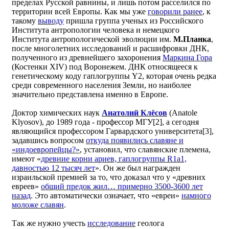
пределах Русской равнины, и лишь потом расселился по
территории всей Европы. Как мы уже
говорили ранее
, к
такому
выводу
пришла группа ученых из Российского
Института антропологии человека и немецкого
Института антропологической эволюции им.
М.Планка
,
после многолетних исследований и расшифровки ДНК,
полученного из древнейшего захоронения
Маркина Гора
(Костенки XIV) под Воронежем. ДНК относящееся к
генетическому коду гаплогруппы Y2, которая очень редка
среди современного населения Земли, но наиболее
значительно представлена именно в Европе.
Доктор химических наук
Анатолий Клёсов
(Anatole
Klyosov), до 1989 года - профессор МГУ[2], а сегодня
являющийся профессором Гарвардского университета[3],
задавшись вопросом
откуда появились славяне и
«индоевропейцы?»
, установил, что славянские племена,
имеют «
древние корни ариев, гаплогруппы R1a1,
давностью 12 тысяч лет
». Он же был награжден
израильской премией за то, что доказал что у «древних
евреев»
общий предок жил… примерно 3500-3600 лет
назад
. Это автоматически означает, что «евреи»
намного
моложе славян
.
Так же нужно учесть
исследование
геолога