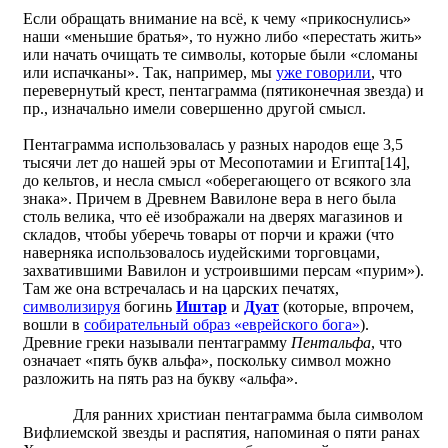
Если обращать внимание на всё, к чему «прикоснулись»
наши «меньшие братья», то нужно либо «перестать жить»
или начать очищать те символы, которые были «сломаны
или испачканы». Так, например, мы
уже говорили
, что
перевернутый крест, пентаграмма (пятиконечная звезда) и
пр., изначально имели совершенно другой смысл.
Пентаграмма использовалась у разных народов еще 3,5
тысячи лет до нашей эры от Месопотамии и Египта[14],
до кельтов, и несла смысл «оберегающего от всякого зла
знака». Причем в Древнем Вавилоне вера в него была
столь велика, что её изображали на дверях магазинов и
складов, чтобы уберечь товары от порчи и кражи (что
наверняка использовалось иудейскими торговцами,
захватившими Вавилон и устроившими персам «пурим»).
Там же она встречалась и на царских печатях,
символизируя
богинь
Иштар
и
Дуат
(которые, впрочем,
вошли в
собирательный образ «еврейского бога»
).
Древние греки называли пентаграмму
Пентальфа
, что
означает «пять букв альфа», поскольку символ можно
разложить на пять раз на букву «альфа».
Для ранних христиан пентаграмма была символом
Вифлиемской звезды и распятия, напоминая о пяти ранах