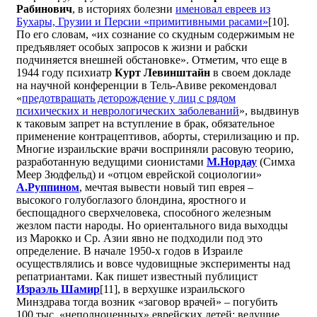
Рабинович
, в историях болезни
именовал евреев из
Бухары, Грузии и Персии «примитивными расами»
[10].
По его словам, «их сознание со скудным содержимым не
предъявляет особых запросов к жизни и рабски
подчиняется внешней обстановке». Отметим, что еще в
1944 году психиатр
Курт Левинштайн
в своем докладе
на научной конференции в Тель-Авиве рекомендовал
«
предотвращать деторождение у лиц с рядом
психических и неврологических заболеваний
», выдвинув
к таковым запрет на вступление в брак, обязательное
применение контрацептивов, аборты, стерилизацию и пр.
Многие израильские врачи восприняли расовую теорию,
разработанную ведущими сионистами
М.Нордау
(Симха
Меер Зюдфельд) и «отцом еврейской социологии»
А.Руппином
, мечтая вывести новый тип еврея –
высокого голубоглазого блондина, яростного и
беспощадного сверхчеловека, способного железным
жезлом пасти народы. Но ориентального вида выходцы
из Марокко и Ср. Азии явно не подходили под это
определение. В начале 1950-х годов в Израиле
осуществлялись и вовсе чудовищные эксперименты над
репатриантами. Как пишет известный публицист
Израэль Шамир
[11], в верхушке израильского
Минздрава тогда возник «заговор врачей» – погубить
100 тыс. «неполноценных» еврейских детей: ведущие