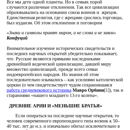
Все мы дети одной планеты. Но в семьях порой
случаются различные отклонения. Так все цивилизации
образовывались на основании союза воинов и жрецов.
Единственная религия, где с жрецами срослись торговцы,
был иудаизм. Об этом отклонении и поговорим
«Знаки и символы правят миром, а не слова и не закон»
Конфуций
Внимательное изучение исторических свидетельств и
последних научных открытий убедительно показывает,
что Русские являются прямыми наследниками
древнейшей ведической цивилизации, давшей миру
множество цивилизаций, прежде всего семьи
индоевропейских народов. Но знания об этом
последовательно изымались – как усилиями католической
церкви (о чем свидетельствует чудом сохранившаяся
работа средневекового историка
Мавро Орбини
[1]), так и
стараниями «нашего младшего 13-го колена».
ДРЕВНИЕ АРИИ И «МЕНЬШИЕ БРАТЬЯ»
Если опираться на последние научные открытия, то
человек современного европеоидного типа возник к 50–
40 тыс. лет до н.э. и изначально обитал исключительно в