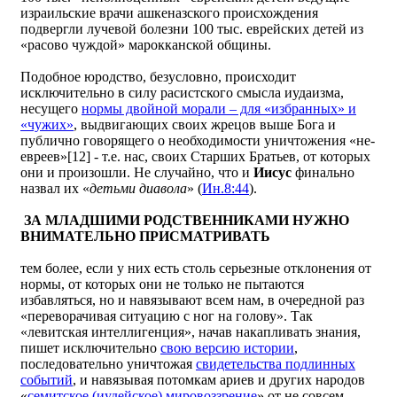
израильские врачи ашкеназского происхождения
подвергли лучевой болезни 100 тыс. еврейских детей из
«расово чуждой» марокканской общины.
Подобное юродство, безусловно, происходит
исключительно в силу расистского смысла иудаизма,
несущего
нормы двойной морали – для «избранных» и
«чужих»
, выдвигающих своих жрецов выше Бога и
публично говорящего о необходимости уничтожения «не-
евреев»[12] - т.е. нас, своих Старших Братьев, от которых
они и произошли. Не случайно, что и
Иисус
финально
назвал их «
детьми диавола
» (
Ин.
8:44
).
ЗА МЛАДШИМИ РОДСТВЕННИКАМИ НУЖНО
ВНИМАТЕЛЬНО ПРИСМАТРИВАТЬ
тем более, если у них есть столь серьезные отклонения от
нормы, от которых они не только не пытаются
избавляться, но и навязывают всем нам, в очередной раз
«переворачивая ситуацию с ног на голову». Так
«левитская интеллигенция», начав накапливать знания,
пишет исключительно
свою версию истории
,
последовательно уничтожая
свидетельства подлинных
событий
, и навязывая потомкам ариев и других народов
«
семитское (иудейское) мировоззрение
» от не совсем