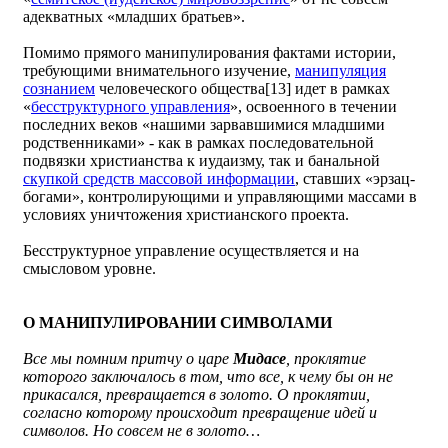
адекватных «младших братьев».
Помимо прямого манипулирования фактами истории,
требующими внимательного изучение,
манипуляция
сознанием
человеческого общества[13] идет в рамках
«
бесструктурного управления
», освоенного в течении
последних веков «нашими зарвавшимися младшими
родственниками» - как в рамках последовательной
подвязки христианства к иудаизму, так и банальной
скупкой средств массовой информации
, ставших «эрзац-
богами», контролирующими и управляющими массами в
условиях уничтожения христианского проекта.
Бесструктурное управление осуществляется и на
смысловом уровне.
О МАНИПУЛИРОВАНИИ СИМВОЛАМИ
Все мы помним притчу о царе
Мидасе
, проклятие
которого заключалось в том, что все, к чему бы он не
прикасался, превращается в золото. О проклятии,
согласно которому происходит превращение идей и
символов. Но совсем не в золото…