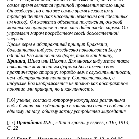
самое время является причиной проявления этого мира.
Он вездесущ, но в то же самое время независим и
трансцендентен (как часовщик независим от сделанных
им часов). Он является объектом поклонения, основой
моральных принципов и тем, кто даёт плоды кармы. Он
управляет миром посредством своей божественной
энергии.
Кроме веры в абстрактный принцип Брахмана,
большинство индусов ежедневно поклоняются Богу в
одной из Его личностных форм, таких как Вишну,
Кришна
, Шива или Шахти. Для многих индуистов такое
поклонение личностным формам Бога имеет свою
практическую сторону: гораздо легче служить личности,
чем абстрактному принципу. Соответственно, в
индуизме Бог изображается не только как абстрактное
понятие или принцип, но и как личность.
[16]
учение, согласно которому кажущиеся различными
виды бытия или субстанции в конечном счете сводятся к
единому началу, общему закону устройства мироздания
[17]
Пранайтис И.Е
., «Тайна крови» у евреев, CПб, 1913,
С. 22