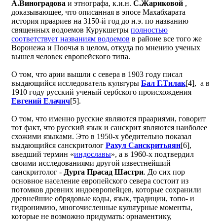
А.Виноградова
и этнографа, к.и.н.
С.Жариковой
,
доказывающее, что описанная в эпосе Махабхарата
история праариев на 3150-й год до н.э. по названию
священных водоемов Курукшетры
полностью
соответствует названиям водоемов
в районе все того же
Воронежа и Поочья в целом, откуда по мнению ученых
вышел человек европейского типа.
О том, что арии вышли с севера в 1903 году писал
выдающийся исследователь культуры
Бал Г.Тилак
[4], а в
1910 году русский ученый сербского происхождения
Евгений Елачич
[5].
О том, что именно русские являются праариями, говорит
тот факт, что русский язык и санскрит являются наиболее
схожими языками. Это в 1950-х убедительно показал
выдающийся санскритолог
Рахул Санскритьяян
[6],
введший термин «
индославы
», а в 1960-х подтвердил
своими исследованиями другой известнейший
санскритолог -
Дурга Прасад Шастри
. До сих пор
основное население европейского севера состоит из
потомков древних индоевропейцев, которые сохранили
древнейшие обрядовые коды, язык, традиции, топо- и
гидронимию, многочисленные культурные моменты,
которые не возможно придумать: орнаментику,