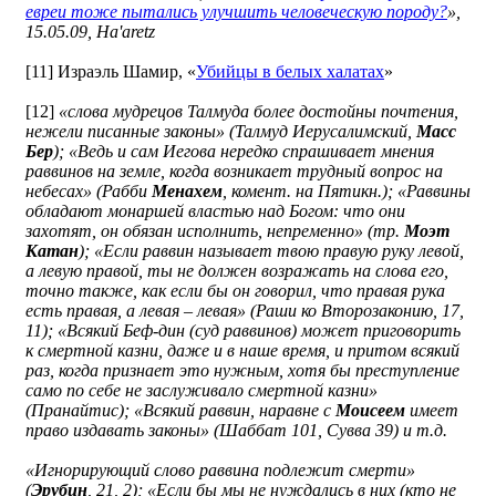
евреи тоже пытались улучшить человеческую породу?
»,
15.05.09, Ha'aretz
[11] Израэль Шамир, «
Убийцы в белых халатах
»
[12]
«слова мудрецов Талмуда более достойны почтения,
нежели писанные законы» (Талмуд Иерусалимский,
Масс
Бер
); «Ведь и сам Иегова нередко спрашивает мнения
раввинов на земле, когда возникает трудный вопрос на
небесах» (Рабби
Менахем
, комент. на Пятикн.); «Раввины
обладают монаршей властью над Богом: что они
захотят, он обязан исполнить, непременно» (тр.
Моэт
Катан
); «Если раввин называет твою правую руку левой,
а левую правой, ты не должен возражать на слова его,
точно также, как если бы он говорил, что правая рука
есть правая, а левая – левая» (Раши ко Второзаконию, 17,
11); «Всякий Беф-дин (суд раввинов) может приговорить
к смертной казни, даже и в наше время, и притом всякий
раз, когда признает это нужным, хотя бы преступление
само по себе не заслуживало смертной казни»
(Пранайтис); «Всякий раввин, наравне с
Моисеем
имеет
право издавать законы» (Шаббат 101, Сувва 39) и т.д.
«Игнорирующий слово раввина подлежит смерти»
(
Эрубин
, 21, 2); «Если бы мы не нуждались в них (кто не