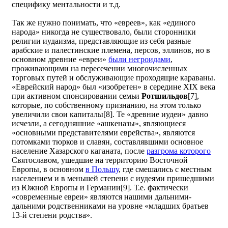
специфику ментальности и т.д.
Так же нужно понимать, что «евреев», как «единого
народа» никогда не существовало, были сторонники
религии иудаизма, представляющие из себя разные
арабские и палестинские племена, персов, эллинов, но в
основном древние «евреи»
были негроидами
,
проживающими на пересечении многочисленных
торговых путей и обслуживающие проходящие караваны.
«Еврейский народ» был «изобретен» в середине ХIХ века
при активном спонсировании семьи
Ротшильдов
[7],
которые, по собственному признанию, на этом только
увеличили свои капиталы[8]. Те «древние иудеи» давно
исчезли, а сегодняшние «ашкеназы», являющиеся
«основными представителями еврейства», являются
потомками тюрков и славян, составлявшими основное
население Хазарского каганата, после
разгрома которого
Святославом, ушедшие на территорию Восточной
Европы, в основном
в Польшу
, где смешались с местным
населением и в меньшей степени с иудеями пришедшими
из Южной Европы и Германии[9]. Т.е. фактически
«современные евреи» являются нашими дальними-
дальними родственниками на уровне «младших братьев
13-й степени родства».