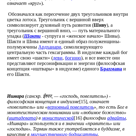
означает «круг»
).
Обозначался как пересечение двух треугольников внутри
цветка лотоса. Треугольник с вершиной вверх
символизирует духовный путь развития (
Шиву
), а
треугольник с вершиной вниз, — путь материального
упадка (
Шакти
- супруга и «женское начало» Шивы).
Шакти и Шива имеют и единый образ полуженщины-
полумужчины
Ардханари
, симолизирующего
центральную часть гексаграммы. В индуизме каждый бог
имеет свою «шакти» (
деви
,
богиню
), и все вместе они
представляют персонификации и энергии (философская
концепция «иштвары» в индуизме) единого
Брахмана
и
его Шакти.
Ишвара
(санскр.
ईश्वर
, — «господь, повелитель») -
философская концепция в индуизме
[15],
означает
«повелитель» или «
верховный повелитель
», то есть Бог в
монотеистическом понимании или «любимое божество»
(
иштадевата
) в
монистической
[16]
философии
адвайты
.
«Ишвара» используется и в значении «правитель» или
«господин». Термин также употребляется в буддизме, в
качестве в
могущественного бодхисаттвы
.