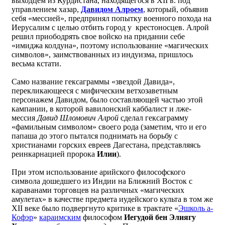
выходцем из Курдистана, находящегося в XII в. под
управлением хазар,
Давидом Алроем
, который, объявив
себя «мессией», предпринял попытку военного похода на
Иерусалим с целью отбить город у крестоносцев. Алрой
решил приободрять свое войско на придании себе
«имиджа колдуна», поэтому использование «магических
символов», заимствованных из индуизма, пришлось
весьма кстати.
Само название гексаграммы «звездой Давида»,
перекликающееся с мифическим ветхозаветным
персонажем Давидом, было составляющей частью этой
кампании, в которой вавилонский каббалист и лже-
мессия
Давид Шломович Алрой
сделал гексаграмму
«фамильным символом» своего рода (заметим, что и его
папаша до этого пытался поднимать на борьбу с
христианами горских евреев Дагестана, представляясь
реинкарнацией пророка
Илии
).
При этом использование арийского философского
символа дошедшего из Индии на Ближний Восток с
караванами торговцев на различных «магических
амулетах» в качестве предмета иудейского культа в том же
XII веке было подвергнуто критике в трактате «
Эшколь а-
Кофэр
»
караимским
философом
Иегудой бен Элиягу