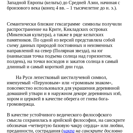
Западной Европы (кельты) до Средней Азии, начиная с
бронзового века (конец 4 вв. – 1 тысячелетие до н. э.).
Семантически близкие гексаграмме символы получили
распространение на Крите, Кикладских островах
(Микенская культура), а также в ряде кельтских
памятников. По одной из версий представляла собой
схему данных природой постоянных и неизменных
направлений на север (Полярная звезда), на юг
(наивысшая точка подъема солнца над горизонтом,
полдень), на точки восходов и закатов солнца в самый
длинный и самый короткий дни года.
Hа Руси лепестковый шестилучевой символ,
именуемый «Перуновым» или «громовым знаком»,
повсеместно использовался для украшения деревянной
домашней утвари и в наружном декоре деревянных изб,
хором и церквей в качестве оберега от гнева бога-
громовержца.
В качестве устойчивого ведического философского
смысла сохранилась в арийской философии, на санскрите
обозначая «четвертую базовую чакру сердца» или любви,
преданности, сострадания (
чакра
на санскрите дословно