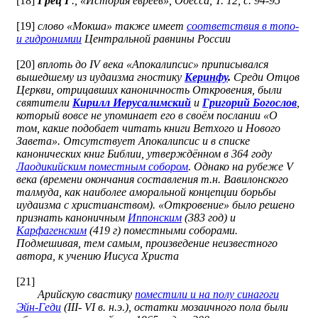
[18]
Грец Г
., «История евреев», Одесса, Т. 12, с. 94-95
[19]
слово «Мокша» также имеет
соответствия в топо-
и гидронимии
Центральной равнины России
[20]
вплоть до IV века «Апокалипсис» приписывался
вышедшему из иудаизма гностику
Керинфу
.
Среди Отцов
Церкви, отрицавших каноничность Откровения, были
святители
Кирилл Иерусалимский
и
Григорий Богослов
,
который вовсе не упоминает его в своём послании «О
том, какие подобает читать книги Ветхого и Нового
Завета». Отсутствует Апокалипсис и в списке
канонических книг Библии, утверждённом в 364 году
Лаодикийским поместным собором
. Однако на рубеже V
века (времени окончания составления т.н. Вавилонского
талмуда, как наиболее аморальной концепции борьбы
иудаизма с христианством). «Откровение» было решено
признать каноничным
Иппонским
(383 год) и
Карфагенским
(419 г) поместными соборами.
Подмешивая, тем самым, произведение неизвестного
автора, к учению Иисуса Христа
[21]
Арийскую свастику
поместили и на полу синагоги
Эйн-Геди
(III- VI в. н.э.), остатки мозаичного пола были