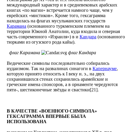
международный характер и в средневековых арабских
книгах «по магии» встречается намного чаще, чем у
еврейских «мистиков». Кроме того, гексаграмма
находилась на флагах мусульманских государств
Карамана
(основанного туркменским племенем на
территории Южной Анатолии, куда входила и северная
часть современного «Израиля») в и
Кандара
(основанного
тюрками из огузского рода кайы).
флаг Карамана
флаг Кандара
Ведические символы последовательно собирались
иудаизмом. Так на развалинах синагоги в
Капернауме
,
которую принято относить к I веку н. э., на двух
сохранившихся стенах сохранились арамейские и
греческие имена спонсоров, а в орнаменте чередуются
пяти-, шестиконечные звёзды и свастики[21].
В КАЧЕСТВЕ «ВОЕННОГО СИМВОЛА»
ГЕКСАГРАММА ВПЕРВЫЕ БЫЛА
ИСПОЛЬЗОВАНА