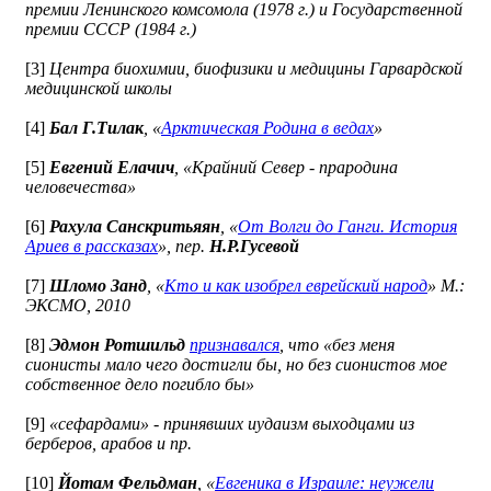
премии Ленинского комсомола (1978 г.) и Государственной
премии СССР (1984 г.)
[3]
Центра биохимии, биофизики и медицины Гарвардской
медицинской школы
[4]
Бал Г.Тилак
, «
Арктическая Родина в ведах
»
[5]
Евгений Елачич
, «Крайний Север - прародина
человечества»
[6]
Рахула Санскритьяян
, «
От Волги до Ганги. История
Ариев в рассказах
», пер.
Н.Р.Гусевой
[7]
Шломо Занд
, «
Кто и как изобрел еврейский народ
» М.:
ЭКСМО, 2010
[8]
Эдмон Ротшильд
признавался
, что «без меня
сионисты мало чего достигли бы, но без сионистов мое
собственное дело погибло бы»
[9]
«сефардами» - принявших иудаизм выходцами из
берберов, арабов и пр.
[10]
Йотам Фельдман
, «
Евгеника в Израиле: неужели