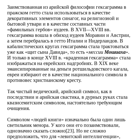
Заимствованная из арийской философии гексаграмма в
пражском гетто стала использоваться в качестве
декоративных элементов синагог, на религиозной и
бытовой утвари и в качестве составных части
«фамильных гербов» иудеев. В XVII—XVIII вв.
гексаграмма вошла в обиход иудеев Моравии и Австрии,
а затем перебралась в гетто Италии и Нидерландов. В
кабалистических кругах гексаграмма стала трактоваться
уже как «щит сына Давида», то есть «
мессии
Мошиаха
».
И только в конце XVIII в. «краденная гексаграмма» стала
изображаться на еврейских надгробиях. В XIX веке
эмансипированные на деньги ротшильдовсткого кагала,
евреи избирают ее в качестве национального символа в
противовес христианскому кресту.
Так чистый ведический, арийский символ, как в
последствии и арийская свастика, в дурных руках стала
квазисемитским символом, настоятельно требующим
очищения.
Символом «людей книги» изначально была один лишь
светильник менора. У кого они его позаимствовали,
однозначно сказать сложно[23]. Но не сложно
предположить, что для «левитской интеллигенции»,