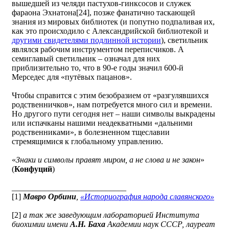
вышедшей из челяди пастухов-гинксосов и служек
фараона Эхнатона[24], позже фанатично таскающей
знания из мировых библиотек (и попутно подпаливая их,
как это происходило с Александрийской библиотекой и
другими свидетелями подлинной истории
), светильник
являлся рабочим инструментом переписчиков. А
семиглавый светильник – означал для них
приблизительно то, что в 90-е годы значил 600-й
Мерседес для «путёвых пацанов».
Чтобы справится с этим безобразием от «разгулявшихся
родственничков», нам потребуется много сил и времени.
Но другого пути сегодня нет – наши символы выкрадены
или испачканы нашими неадекватными «дальними
родственниками», в болезненном тщеславии
стремящимися к глобальному управлению.
«
Знаки и символы правят миром, а не слова и не закон
»
(
Конфуций
)
____________________________
[1]
Мавро Орбини
,
«Историография народа славянского»
[2]
а так же заведующим лабораторией Института
биохимии имени
А.Н. Баха
Академии наук СССР, лауреат