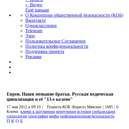
» Видео
Ещё раньше
О Концепции общественной безопасности (КОБ)
Вконтакте
Одноклассники
Telegram
Дзен
Пользовательское Соглашение
Политика конфиденциальности
Поддержка проекта
Реклама
Евреи. Наши меньшие братья. Русская ведическая
цивилизация и её "13-е колено"
17 мая 2012 в 09:19
|
Планета-КОБ
|
Кирилл Мямлин
|
1685
|
0
Ключи:
ключи к разумению
вероучения
история
глобализация
социология
этнография
мифы
информационная безопасность
П
К
О
Б