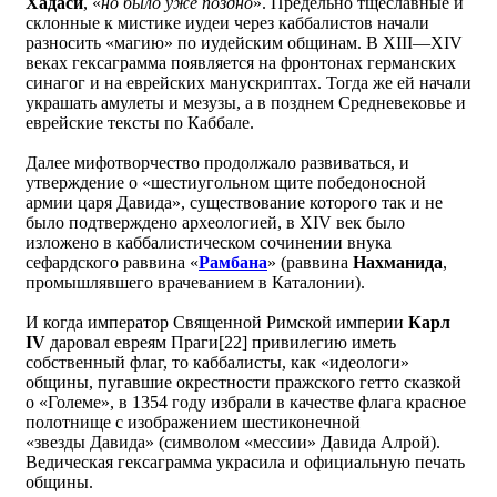
Хадаси
, «
но было уже поздно
». Предельно тщеславные и
склонные к мистике иудеи через каббалистов начали
разносить «магию» по иудейским общинам. В XIII—XIV
веках гексаграмма появляется на фронтонах германских
синагог и на еврейских манускриптах. Тогда же ей начали
украшать амулеты и мезузы, а в позднем Средневековье и
еврейские тексты по Каббале.
Далее мифотворчество продолжало развиваться, и
утверждение о «шестиугольном щите победоносной
армии царя Давида», существование которого так и не
было подтверждено археологией, в XIV век было
изложено в каббалистическом сочинении внука
сефардского раввина «
Рамбана
» (раввина
Нахманида
,
промышлявшего врачеванием в Каталонии).
И когда император Священной Римской империи
Карл
IV
даровал евреям Праги[22] привилегию иметь
собственный флаг, то каббалисты, как «идеологи»
общины, пугавшие окрестности пражского гетто сказкой
о «Големе», в 1354 году избрали в качестве флага красное
полотнище с изображением шестиконечной
«звезды Давида» (символом «мессии» Давида Алрой).
Ведическая гексаграмма украсила и официальную печать
общины.