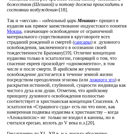
божеством (Шехиной) и потому должна происходить в
состоянии возбуждения
»[18].
Так и «
мессия» - «идеальный царь
Мошиах
» пришел в
иудаизм как прямое заимствование индуистского понятия
Мокша
, означающее освобождение от ограничений
материального существования в круговороте всех
страданий рождений и смертей (
сансары
) и духовного
освобождения, заключенного в осознании своей
тождественности Брахману[19]. Отличие концепции
иудаизма только в эсхатологии, говорящей о том, что
спасение евреев произойдет «одномоментно», в том
числе и после смерти. В арийском же учении
освобождение достигается в течение земной жизни
посредством преодоления эгоизма (или
ложного эго
) и
раскрытия истинной, глубинной, сущности индивида как
чистого духа или души. Отметим, что арийскому
принципу духовного освобождения полностью
соответствует и христианская концепция Спасения. А
эсхатология «Страшного суда» есть ни что иное, как
намеренная подвязка иудаизма к христианству – когда
«Апокалипсис» не только не входил в каноны, но и
считался ересью, вплоть до V века н.э.[20].
Гексаграмма до ХI –XII в. н.э. носила абсолютно