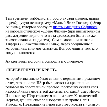
Тем временем, каббалисты просто украли символ, назвав
перевёрнутую пентаграмму «Малый Лик» Господа («Зеир
Анпин»), который образуют
шесть «младших Сефирот»
на каббалистическом «Древе Жизни» (при внимательном
рассмотрении видно, что и эта философия была так же
заимствована из индуизма). Сам символ они назвали
Тиферет («Божественный Сын»), через соединение с
которым наш мир мог спастись. Вопрос лишь в том, кто
кому поклоняется.
Аналогичная история произошла и с символом –
«ПЕРЕВЁРНУТЫЙ КРЕСТ»
который изначально было связан с церковным преданием
о том, что апостол
Пётр
был распят на кресте вниз
головой по собственной просьбе, поскольку считал себя
недостойным умереть той же смертью, какой умер Иисус.
И поскольку Пётр считается основателем Католической
Церкви, данный символ изображён на троне Папы
Римского. Превращение перевернутого креста в «символ