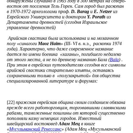
обнаружены случайно в 1965 году в 300 метрах на северо-
восток от поселения Тель Горен. Сам город был раскопан
в 1970-1972 археологами проф.
D. Barag
и
E. Netzer
из
Еврейского Университета и доктором
Y. Porath
из
Департамента древностей (сегодня Израильское
управление древностей)
Арийская свастика была использована и на мозаичном
полу «синагоги
Maoz Haim
» (III- VI в. н.э., раскопки 1974
года). Характерно, что даже современное название
дается по имени боевика «хаганы», погибшего недалеко
от этого места, а не по древнему названию Бала (
Bala
) .
При этом в еврейских путеводителях сегодня все символы
арийской свастики старательно изъяты, оставаясь
сохраненными только в «полузакрытой» для общества
специализированной литературе и форумах:
[22]
пражская еврейская община своим созданием обязана
прежде всего работорговцам, торговавшими славянскими
рабами, таможенные пошлины от которой существенно
пополняли казну немецких городов. Известный
швейцарский востоковед
Адам Мец
в книге
«
Мусульманский Ренессанс
» (Адам Мец «Мусульманский