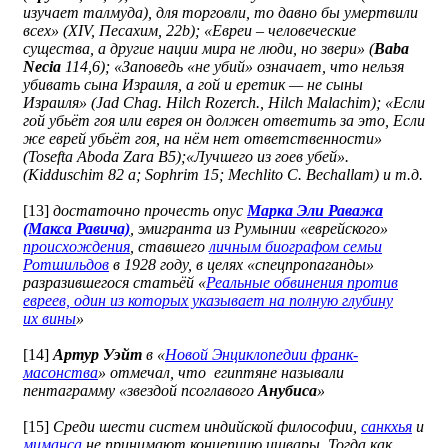
изучает талмуда), для торговли, то давно бы умертвили
всех» (XIV, Песахим, 22b);
«Евреи – человеческие
существа, а другие нации мира не люди, но звери» (
Baba
Necia
114,6); «Заповедь «не убий» означает, что нельзя
убивать сына Израиля, а гой и еретик — не сыны
Израиля» (Jad Chag. Hilch Rozerch., Hilch Malachim); «Если
гой убьёт гоя или еврея он должен ответить за это, Если
же еврей убьёт гоя, на нём нет ответственности»
(Tosefta Aboda Zara B5);«Лучшего из гоев убей».
(Kidduschim 82 a; Sophrim 15; Mechlito C. Bechallam) и т.д.
[13]
достаточно прочесть опус
Марка Эли Раважа
(Макса Равича)
, эмигранта из Румынии «еврейского»
происхождения
, ставшего
личным биографом семьи
Ротшильдов
в 1928 году, в целях «спецпропаганды»
разразившегося статьёй «
Реальные обвинения против
евреев, один из которых указывает на полную глубину
их вины
»
[14]
Артур Уэйт
в «
Новой Энциклопедии франк-
масонства
» отмечал, что египтяне называли
пентаграмму «звездой псоглавого
Анубиса
»
[15]
Среди шести систем индийской философии,
санкхья
и
миманса
не принимают концепцию ишвары. Тогда как