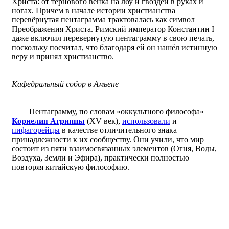
Христа: от тернового венка на лбу и гвоздей в руках и
ногах. Причем в начале истории христианства
перевёрнутая пентаграмма трактовалась как символ
Преображения Христа. Римский император Константин I
даже включил перевернутую пентаграмму в свою печать,
поскольку посчитал, что благодаря ей он нашёл истинную
веру и принял христианство.
Кафедральный собор в Амьене
Пентаграмму, по словам «оккультного философа»
Корнелия Агриппы
(XV век),
использовали
и
пифагорейцы
в качестве отличительного знака
принадлежности к их сообществу. Они учили, что мир
состоит из пяти взаимосвязанных элементов (Огня, Воды,
Воздуха, Земли и Эфира), практически полностью
повторяя китайскую философию.