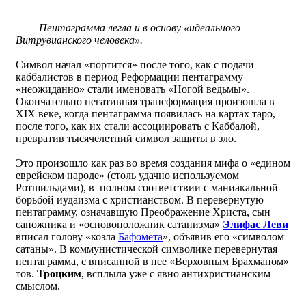
Пентаграмма легла и в основу «идеального
Витрувианского человека».
Символ начал «портится» после того, как с подачи
каббалистов в период Реформации пентаграмму
«неожиданно» стали именовать «Ногой ведьмы».
Окончательно негативная трансформация произошла в
XIX веке, когда пентаграмма появилась на картах таро,
после того, как их стали ассоциировать с Каббалой,
превратив тысячелетний символ защиты в зло.
Это произошло как раз во время создания мифа о «едином
еврейском народе» (столь удачно используемом
Ротшильдами), в полном соответствии с маниакальной
борьбой иудаизма с христианством. В перевернутую
пентаграмму, означавшую Преображение Христа, сын
сапожника и «основоположник сатанизма»
Элифас Леви
вписал голову «козла
Бафомета
», объявив его «символом
сатаны». В коммунистической символике перевернутая
пентаграмма, с вписанной в нее «Верховным Брахманом»
тов.
Троцким
, всплыла уже с явно антихристианским
смыслом.