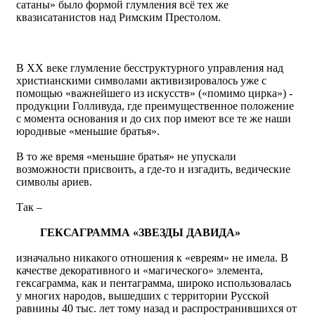
сатаны» было формой глумления всё тех же
квазисатанистов над Римским Престолом.
В ХХ веке глумление бесструктурного управления над
христианскими символами активизировалось уже с
помощью «важнейшего из искусств» («помимо цирка») -
продукции Голливуда, где преимущественное положение
с момента основания и до сих пор имеют все те же наши
юродивые «меньшие братья».
В то же время «меньшие братья» не упускали
возможности присвоить, а где-то и изгадить, ведические
символы ариев.
Так –
ГЕКСАГРАММА «ЗВЕЗДЫ ДАВИДА»
изначально никакого отношения к «евреям» не имела. В
качестве декоративного и «магического» элемента,
гексаграмма, как и пентаграмма, широко использовалась
у многих народов, вышедших с территории Русской
равнины 40 тыс. лет тому назад и распространившихся от