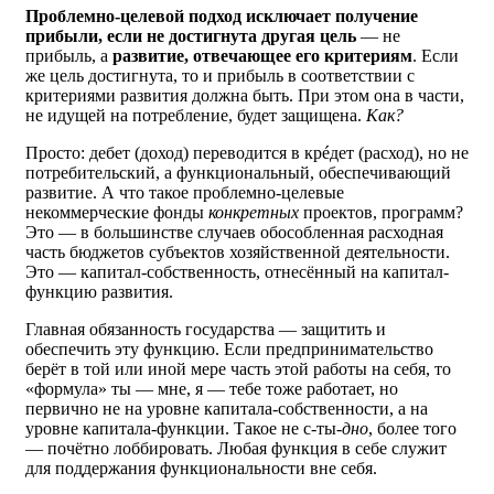
Проблемно-целевой подход исключает получение
прибыли, если не достигнута другая цель
— не
прибыль, а
развитие, отвечающее его критериям
. Если
же цель достигнута, то и прибыль в соответствии с
критериями развития должна быть. При этом она в части,
не идущей на потребление, будет защищена.
Как?
Просто: дебет (доход) переводится в крéдет (расход), но не
потребительский, а функциональный, обеспечивающий
развитие. А что такое проблемно-целевые
некоммерческие фонды
конкретных
проектов, программ?
Это — в большинстве случаев обособленная расходная
часть бюджетов субъектов хозяйственной деятельности.
Это — капитал-собственность, отнесённый на капитал-
функцию развития.
Главная обязанность государства — защитить и
обеспечить эту функцию. Если предпринимательство
берёт в той или иной мере часть этой работы на себя, то
«формула» ты — мне, я — тебе тоже работает, но
первично не на уровне капитала-собственности, а на
уровне капитала-функции. Такое не с-ты-
дно
, более того
— почётно лоббировать. Любая функция в себе служит
для поддержания функциональности вне себя.