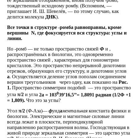
её зеркальным отображением, вновь получим
-ромб,
тождественный исходному ромбу. (Вспомним, —
приглашает И. Ш. Шевелёв, — по этому случаю, как
делится молекула
ДНК
).
Все точки в структуре
-ромба равноправны, кроме
вершины
N
, где фокусируется вся структура: углы и
линии.
Но
-ромб — не только пространство связей
Ф
и
,
распространённых в биологии, это одновременно
пространство связей
, характерных для гониометрии
кристаллов. Это пространство непрерывной дихотомии
отрезков, образующих его структуру, и дихотомии углов
а
. Осуществляется деление углов пополам соединением
вершин треугольников
через одну, как показано на
Рис.
1.
Пространство симметрии подобий
— это пространство
0
угла
π/2
и угла
2а = 103
39’16,5’’= 1,8091 радиан (1/2Ф +1
= 1,809).
Что это за углы?
Угол
π/2
(
Ф
-Аза)—
ф
унд
а
ментальная
константа физики и
биологии. Электрические и магнитные силовые линии
всегда лежат в плоскости, перпендикулярной
направлению распространения волны. Господствующая в
живой природе зеркальная симметрия — это царство угла