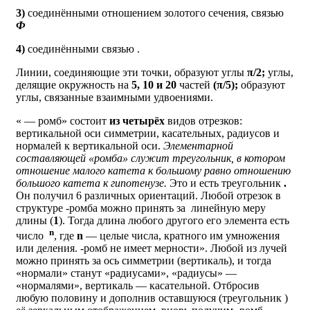
3)
соединёнными отношением золотого сечения, связью
Ф
4)
соединёнными связью
.
Линии, соединяющие эти точки, образуют углы
π/2;
углы,
делящие окружность на
5, 10 и 20
частей
(π/5);
образуют
углы, связанные взаимными удвоениями.
«
— ромб» состоит
из четырёх
видов отрезков:
вертикальной оси симметрии, касательных, радиусов и
нормалей к вертикальной оси.
Элементарной
составляющей «ромба» служит треугольник, в котором
отношение малого катета к большому равно отношению
большого катета к гипотенузе.
Это и есть треугольник
.
Он получил 6 различных ориентаций. Любой отрезок в
структуре
-ромба можно принять за линейную меру
длины (
1
). Тогда длина любого другого его элемента есть
n
число
, где
n
— целые числа, кратного им умножения
или деления.
-ромб не имеет мерности». Любой из лучей
можно принять за ось симметрии (вертикаль), и тогда
«нормали» станут «радиусами», «радиусы» —
«нормалями», вертикаль — касательной. Отбросив
любую половину и дополнив оставшуюся (треугольник
)