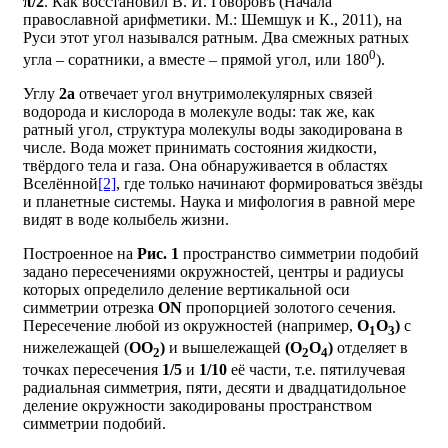
π/2
. Как восстановил В. И. Говоровъ (Начала
православной арифметики. М.: Шемшук и К., 2011), на
Руси этот угол назывался ратным. Два смежных ратных
0
угла – соратники, а вместе – прямой угол, или 180
).
Углу
2а
отвечает угол внутримолекулярных связей
водорода и кислорода в молекуле воды: так же, как
ратный угол, структура молекулы воды закодирована в
числе
. Вода может принимать состояния жидкости,
твёрдого тела и газа. Она обнаруживается в областях
Вселëнной
[2]
, где только начинают формироваться звёзды
и планетные системы. Наука и мифология в равной мере
видят в воде колыбель жизни.
Построенное на
Рис. 1
пространство симметрии подобий
задано пересечениями окружностей, центры и радиусы
которых определило деление вертикальной оси
симметрии отрезка
ОN
пропорцией золотого сечения.
Пересечение любой из окружностей (например,
О
О
)
с
1
3
нижележащей (
ОО
)
и вышележащей
(О
О
)
отделяет в
2
2
4
точках пересечения
1/5
и
1/10
её части, т.е. пятилучевая
радиальная симметрия, пяти, десяти и двадцатидольное
деление окружности закодированы пространством
симметрии подобий
.