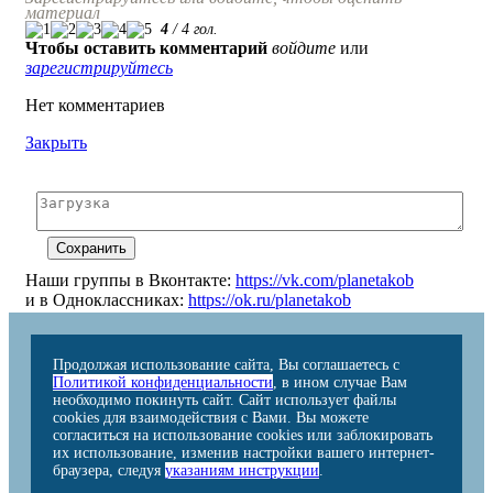
материал
4
/
4
гол.
Чтобы оставить комментарий
войдите
или
зарегистрируйтесь
Нет комментариев
Закрыть
Наши группы в Вконтакте:
https://vk.com/planetakob
и в Одноклассниках:
https://ok.ru/planetakob
Продолжая использование сайта, Вы соглашаетесь с
Политикой конфиденциальности
, в ином случае Вам
необходимо покинуть сайт. Сайт использует файлы
cookies для взаимодействия с Вами. Вы можете
согласиться на использование cookies или заблокировать
их использование, изменив настройки вашего интернет-
браузера, следуя
указаниям инструкции
.