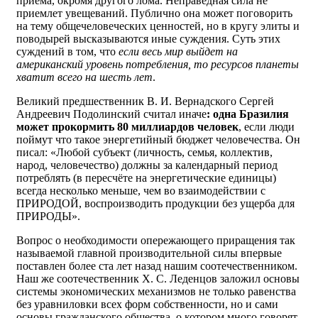
приёма, окромя другого лома. Неправедная сила не
приемлет увещеваний. Публично она может поговорить
на тему общечеловеческих ценностей, но в кругу элиты и
поводырей высказываются иные суждения. Суть этих
суждений в том, что
если весь мир выйдет на
американский уровень потребления, то ресурсов планеты
хватит всего на шесть лет
.
Великий предшественник В. И. Вернадского Сергей
Андреевич Подолинский считал иначе
: одна Бразилия
может прокормить 80 миллиардов человек
, если люди
поймут что такое энергетийный бюджет человечества. Он
писал: «Любой субъект (личность, семья, коллектив,
народ, человечество) должны за календарный период
потреблять (в пересчёте на энергетические единицы)
всегда несколько меньше, чем во взаимодействии с
ПРИРОДОЙ, воспроизводить продукции без ущерба для
ПРИРОДЫ».
Вопрос о необходимости опережающего приращения так
называемой главной производительной силы впервые
поставлен более ста лет назад нашим соотечественником.
Наш же соотечественник Х. С. Леденцов заложил основы
системы экономических механизмов не только равенства
без уравниловки всех форм собственности, но и сами
основы гражданского общества, о котором много говорят