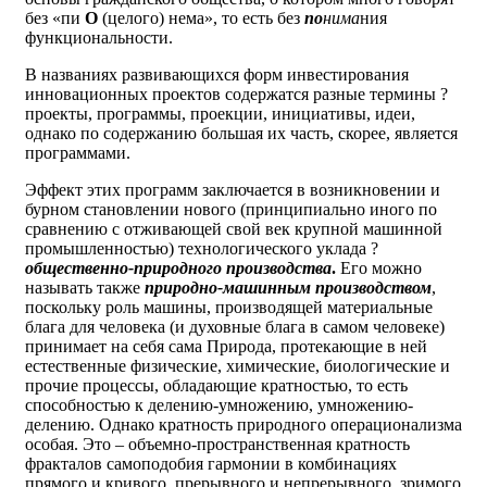
без «пи
О
(целого) нема», то есть без
по
нима
ния
функциональности.
В названиях развивающихся форм инвестирования
инновационных проектов содержатся разные термины ?
проекты, программы, проекции, инициативы, идеи,
однако по содержанию большая их часть, скорее, является
программами.
Эффект этих программ заключается в возникновении и
бурном становлении нового (принципиально иного по
сравнению с отживающей свой век крупной машинной
промышленностью) технологического уклада ?
общественно-природного производства
.
Его можно
называть также
природно-машинным производством
,
поскольку роль машины, производящей материальные
блага для человека (и духовные блага в самом человеке)
принимает на себя сама Природа, протекающие в ней
естественные физические, химические, биологические и
прочие процессы, обладающие кратностью, то есть
способностью к делению-умножению, умножению-
делению. Однако кратность природного операционализма
особая. Это – объемно-пространственная кратность
фракталов самоподобия гармонии в комбинациях
прямого и кривого, прерывного и непрерывного, зримого