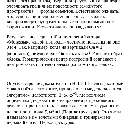
назывался правником). Вершина треугольника «
к
» будет
очерчивать граничные поверхности замкнутого
пространства — формы объектов. Естественно ожидать,
что, если наши предположения верны, — модель
воспроизводит фундаментальные основополагающие
формы жизни. И это ожидание оправдывается».
Результаты исследований и построений автора
«Метаязыка живой природы» частично показаны на
рис.
3 и 4
. Так, например, когда на вертикали
Оа
=
1
2
(константа), результирует
Ок = ω, ак =
ω
, ? возник образ
яблока. Геометрический центр построений совпадает с
центром завязи ? точкой начала роста живого яблока.
Опуская строгие доказательства И. Ш. Шевелёва, которые
можно найти в его книге, приведём его модель, заданную
±2
алгоритмом целостности
1, ω, ω
,
где все числа,
определяющие развитие в направлениях правильного
деления пространства, являются корнями уравнения
n
целостности вида
∑ ω
=1 (Первоструктура).
Это числа,
называемые им золотыми бинарами и тринарами из
первых
6
чисел Первоструктуры.