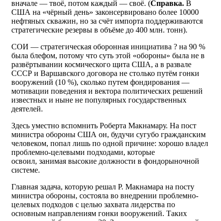
вначале — твоё, потом каждый — своё. (
Справка.
В
США на «чёрный день» законсервировано более 10000
нефтяных скважин, но за счёт импорта поддерживаются
стратегические резервы в объёме до 400 млн. тонн).
СОИ — стратегическая оборонная инициатива ? на 90 %
была блефом, потому что суть этой «обороны» была не в
развёртывании космического щита США, а в развале
СССР и Варшавского договора не столько путём гонки
вооружений (10 %), сколько путем фондирования —
мотивации поведения и вектора политических решений
известных и ныне не популярных государственных
деятелей.
Здесь уместно вспомнить Роберта Макнамару. На пост
министра обороны США он, будучи сугубо гражданским
человеком, попал лишь по одной причине: хорошо владел
проблемно-целевыми подходами, которые
освоил, занимая высокие должности в фондорыночной
системе.
Главная задача, которую решал Р. Макнамара на посту
министра обороны, состояла во внедрении проблемно-
целевых подходов с целью захвата лидерства по
основным направлениям гонки вооружений. Таких