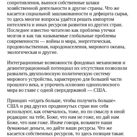
сопротивления, вынося собственные шлаки
хозяйственной деятельности в другие страны. Что же
касается социальной зашлакованности и дефицита сырья,
то здесь многие вопросы удаётся решать импортом
интеллекта и иных ресурсов развития из других стран.
Последнее известно читателю как проблема утечки
мозгов и как так называемые глобальные проблемы
современности — войны и мира, энергетическая,
продовольственная, народонаселения, мирового океана,
экологическая и другие.
Интеграционные возможности фондовых механизмов и
дезинтеграционный потенциал их отсутствия позволили
развалить двухполюсную политическую систему
мирового устройства, характерную для большей части
прошлого века, и упрочить иллюзию однополюсного
мира во главе с одной сверхдержавой — США.
Принцип «отдать больше, чтобы получить больше»
США и ряд других продвинутых стран вне себя
используют, как отмечалось, тоже, но по смыслу в иной
редакции: на тебе, Боже, что нам не гоже, но дай нам
Боже, что нам гоже. Иначе говоря, возьмите наши
бумажные деньги, но дайте ваши ресурсы. Что же
касается собственных ресурсов, то здесь позиция такая: