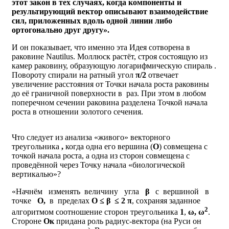
этот закон в тех случаях, когда компоненты и
результирующий вектор описывают взаимодействие
сил, приложенных вдоль одной линии либо
ортогонально друг другу».
И он показывает, что именно эта Идея сотворена в
раковине Nаutilus. Моллюск растёт, строя состоящую из
камер раковину, образующую логарифмическую спираль
.
Повороту спирали на ратный угол
π/2
отвечает
увеличение расстояния от Точки начала роста раковины
до её граничной поверхности в
раз. При этом в любом
поперечном сечении раковина разделена Точкой начала
роста в отношении золотого сечения.
Что следует из анализа «живого» векторного
треугольника
,
когда одна его вершина (
О
) совмещена с
точкой начала роста, а одна из сторон совмещена с
проведённой через Точку начала «биологической
вертикалью»?
«Начнём изменять величину угла
β
с вершиной в
точке
О,
в пределах
О ≤ β ≤ 2 π
, сохраняя заданное
2
алгоритмом соотношение сторон треугольника
1
,
ω, ω
.
Стороне
Ок
придана роль радиус-вектора (на Руси он