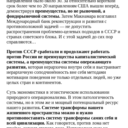
направлений было около 30. За относительно короткий
срок более чем по 20 направлениям США вышли вперёд,
демонстрируя
преимущества, но не рыночной, а
фондорыночной системы.
Затем Макнамара возглавил
Международный банк реконструкции и развития с
противоположной задачей — не допустить
распространения проблемно-целевых подходов в СССР и
странах советского блока. И с этой задачей до сих пор
справляются…
Против СССР сработали и продолжают работать
против
России не преимущества капиталистической
системы, а преимущества системы опережающего
развития,
которая иерархична внутри себя и выстраивает
иерархичную соподчинённость вне себя методами
мотивации поведения не только отдельных людей, но уже
целых стран и континентов.
Суть экономистики в эгоистическом использовании
природного операционализма. В этом патологичность
системы, но в этом же и мощный потенциальный ресурс
нашего развития
. Системе трансформы нашего
жизненного пространства можно и нужно
противопоставить систему трансформы самих себя и
всей цивилизации.
Как говорится, против лома нет