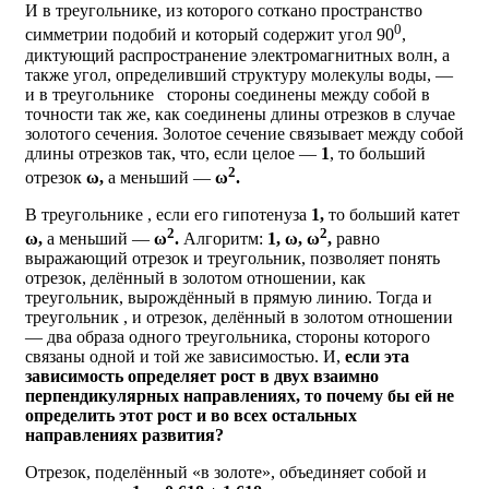
И в треугольнике, из которого соткано пространство
0
симметрии подобий и который содержит угол 90
,
диктующий распространение электромагнитных волн, а
также угол, определивший структуру молекулы воды, —
и в треугольнике
стороны соединены между собой в
точности так же, как соединены длины отрезков в случае
золотого сечения. Золотое сечение связывает между собой
длины отрезков так, что, если целое —
1
, то больший
2
отрезок
ω,
а меньший —
ω
.
В треугольнике
, если его гипотенуза
1,
то больший катет
2
2
ω,
а меньший —
ω
.
Алгоритм:
1, ω, ω
,
равно
выражающий отрезок и треугольник, позволяет понять
отрезок, делённый в золотом отношении, как
треугольник, вырождённый в прямую линию. Тогда и
треугольник
, и отрезок, делённый в золотом отношении
— два образа одного треугольника, стороны которого
связаны одной и той же зависимостью. И,
если эта
зависимость определяет рост в двух взаимно
перпендикулярных направлениях, то почему бы ей не
определить этот рост и во всех остальных
направлениях развития?
Отрезок, поделённый «в золоте», объединяет собой и