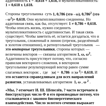
аддитивность
1
=
-0,618 + 1,618,
и мультипликативность:
1 = 0,618 х 1,618.
2
Стороны треугольника
суть
1, 0,786 (это - ω), 0,786
(это
2
- ω
)= 0,618.
Они мультипликативно соединены. Но
аддитивная связь, как бы, отсутствует:
1
≠ 0,786 + 0,618.
Чтобы описать жизнь, нужно соединить
мультипликитивность с аддитивностью. И такая связь
существует. Чтобы заметить её, остается догадаться, что и
треугольник, сложенный в линию (отрезок, разделённый
в золотом отношении), и ратноугольный треугольник
—
это
векторные
треугольники
, стороны которых —
2
величины векторов — связаны алгоритмом
1, ω, ω
.
Аддитивность присутствует потому, что, согласно
правилам векторного сложения, в векторном
треугольнике результирующий вектор равен сумме
2
слагаемых векторов:
, где |
ω|
=
0,786
и |
ω
|=
0,618.
И
это останется справедливым для всех направлений
2
развития
, устанавливаемых алгоритмом
1,
ω
,
ω
.
«Мы, ? отмечает И. Ш. Шевелёв, ? часто встречаем в
биоструктурах число Ф и его производные потому, что
сталкиваемся с законом биоэнергетического
взаимодействия. Число золотого сечения выражает