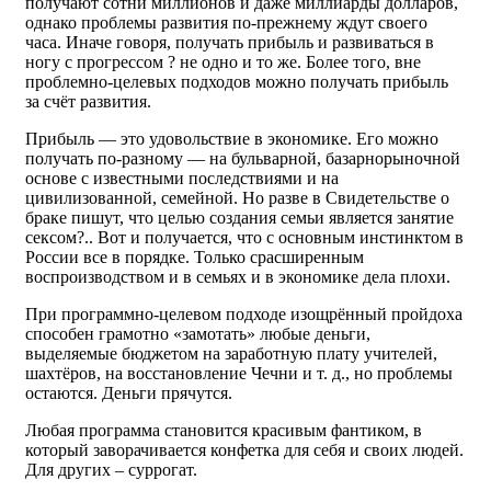
получают сотни миллионов и даже миллиарды долларов,
однако проблемы развития по-прежнему ждут своего
часа. Иначе говоря, получать прибыль и развиваться в
ногу с прогрессом ? не одно и то же. Более того, вне
проблемно-целевых подходов можно получать прибыль
за счёт развития.
Прибыль — это удовольствие в экономике. Его можно
получать по-разному — на бульварной, базарнорыночной
основе с известными последствиями и на
цивилизованной, семейной. Но разве в Свидетельстве о
браке пишут, что целью создания семьи является занятие
сексом?.. Вот и получается, что с основным инстинктом в
России все в порядке. Только cрасширенным
воспроизводством и в семьях и в экономике дела плохи.
При программно-целевом подходе изощрённый пройдоха
способен грамотно «замотать» любые деньги,
выделяемые бюджетом на заработную плату учителей,
шахтёров, на восстановление Чечни и т. д., но проблемы
остаются. Деньги прячутся.
Любая программа становится красивым фантиком, в
который заворачивается конфетка для себя и своих людей.
Для других – суррогат.