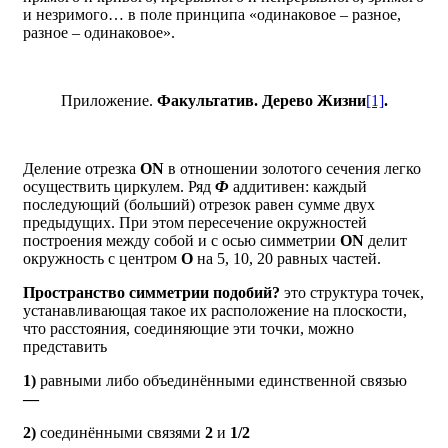
и незримого… в поле принципа «одинаковое – разное,
разное – одинаковое».
Приложение.
Факультатив. Дерево Жизни
[1]
.
Деление отрезка
ON
в отношении золотого сечения легко
осуществить циркулем. Ряд
Ф
аддитивен: каждый
последующий (больший) отрезок равен сумме двух
предыдущих. При этом пересечение окружностей
построения между собой и с осью симметрии
ON
делит
окружность с центром
О
на 5, 10, 20 равных частей.
Пространство симметрии подобий?
это структура точек,
устанавливающая такое их расположение на плоскости,
что расстояния, соединяющие эти точки, можно
представить
1)
равными либо объединёнными единственной связью
—
2)
соединёнными связями
2
и
1/2