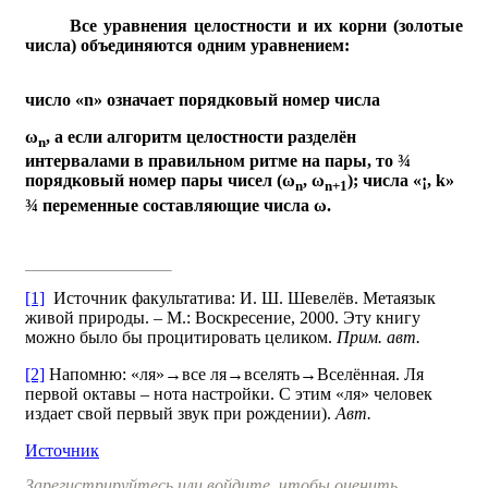
Все уравнения целостности и их корни (золотые
числа) объединяются одним уравнением:
число «n» означает порядковый номер числа
ω
, а если алгоритм целостности разделён
n
интервалами в правильном ритме на пары, то ¾
порядковый номер пары чисел (
ω
,
ω
); числа «¡, k»
n
n+1
¾ переменные составляющие числа
ω
.
[1]
Источник факультатива: И. Ш. Шевелёв. Метаязык
живой природы. – М.: Воскресение, 2000. Эту книгу
можно было бы процитировать целиком.
Прим. авт.
[2]
Напомню: «ля»→все ля→вселять→Вселëнная. Ля
первой октавы – нота настройки. С этим «ля» человек
издает свой первый звук при рождении).
Авт.
Источник
Зарегистрируйтесь или войдите, чтобы оценить