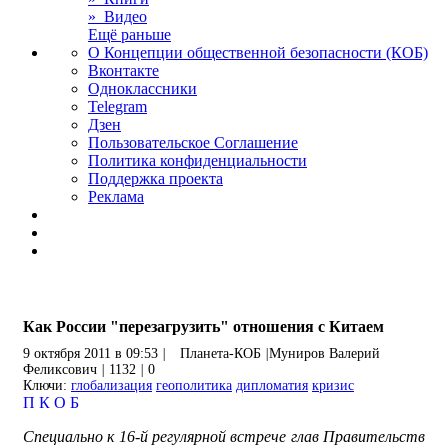
» Видео
Ещё раньше
О Концепции общественной безопасности (КОБ)
Вконтакте
Одноклассники
Telegram
Дзен
Пользовательское Соглашение
Политика конфиденциальности
Поддержка проекта
Реклама
Как России "перезагрузить" отношения с Китаем
9 октября 2011 в 09:53
|
Планета-КОБ
|
Муниров Валерий
Феликсович
|
1132
|
0
Ключи:
глобализация
геополитика
дипломатия
кризис
П
К
О
Б
Специально к 16-й регулярной встрече глав Правительств