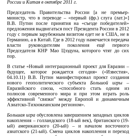
России и Китая в октябре 2011 г.
Председатель Правительства России [а не премьер-
министр, что в переводе – «первый (фр.) слуга (лат.)»]
В.В. Путин после принятия на «съезде победителей»
предложения выдвигаться пост Президента России в 2012
году с первым зарубежным визитом едет не в США, не в
Германию, а в Китай. Где в 2012 году намечается передача
власти руководителям поколения ещё первого
Председателя КНР Мао Цзэдуна, которого чтят до сих
пор.
В статье «Новый интеграционный проект для Евразии –
будущее, которое рождается сегодня» («Известия»,
04.10.11) В.В. Путин манифестировал проект создания
нового геополитического субъекта
Большой игры
–
Евразийского союза, «способного стать одним из
полюсов современного мира и при этом играть роль
эффективной "связки" между Европой и динамичным
Азиатско-Тихоокеанским регионом».
Большая игра
обусловлена завершением западных циклов
накопления – голландского (18-ый век), британского (19-
ый) американского (20-ый) – и началом восточного
азиатского (21-ый). Смена циклов накопления и переход