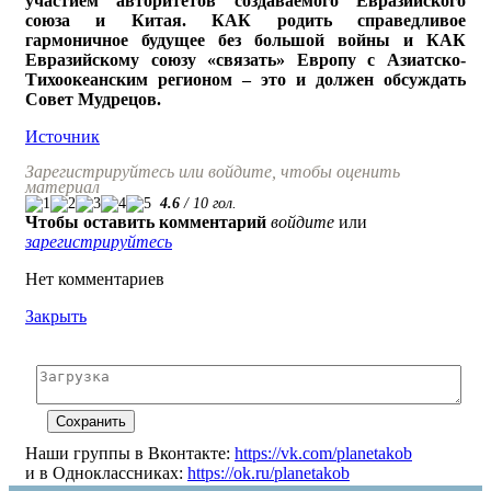
участием авторитетов создаваемого Евразийского
союза и Китая. КАК родить справедливое
гармоничное будущее без большой войны и КАК
Евразийскому союзу «связать» Европу с Азиатско-
Тихоокеанским регионом – это и должен обсуждать
Совет Мудрецов.
Источник
Зарегистрируйтесь или войдите, чтобы оценить
материал
4.6
/
10
гол.
Чтобы оставить комментарий
войдите
или
зарегистрируйтесь
Нет комментариев
Закрыть
Наши группы в Вконтакте:
https://vk.com/planetakob
и в Одноклассниках:
https://ok.ru/planetakob