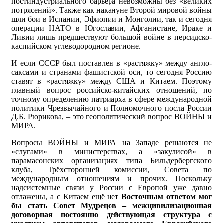
постиндустриального барьера невозможны без «великих
потрясений». Также как накануне Второй мировой войны
шли бои в Испании, Эфиопии и Монголии, так и сегодня
операции НАТО в Югославии, Афганистане, Ираке и
Ливии лишь предшествуют большой войне в персидско-
каспийском углеводородном регионе.
И если СССР был поставлен в «растяжку» между англо-
саксами и странами фашистской оси, то сегодня Россию
ставят в «растяжку» между США и Китаем. Поэтому
главный вопрос российско-китайских отношений, по
точному определению патриарха в сфере международной
политики Чрезвычайного и Полномочного посла России
Д.Б. Рюрикова, – это геополитический вопрос ВОЙНЫ и
МИРА.
Вопросы ВОЙНЫ и МИРА на Западе решаются не
«слугами» в министерствах, а «закулисой» в
парамасонских организациях типа Бильдербергского
клуба, Трёхсторонней комиссии, Совета по
международным отношениям и прочих. Поскольку
надсистемные связи у России с Европой уже давно
отлажены, а с Китаем ещё нет
Восточным ответом мог
бы стать
Совет Мудрецов – межцивилизационная
договорная постоянно действующая структура с