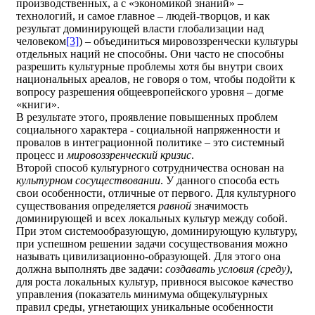
производственных, а с «экономикой знаний» –
технологий, и самое главное – людей-творцов, и как
результат доминирующей власти глобализации над
человеком
[3]
) – объединиться мировоззренчески культуры
отдельных наций не способны. Они часто не способны
разрешить культурные проблемы хотя бы внутри своих
национальных ареалов, не говоря о том, чтобы подойти к
вопросу разрешения общеевропейского уровня – догме
«книги».
В результате этого, проявление повышенных проблем
социального характера - социальной напряженности и
провалов в интеграционной политике – это системный
процесс и
мировоззренческий кризис
.
Второй способ культурного сотрудничества основан на
культурном сосуществовании
. У данного способа есть
свои особенности, отличные от первого. Для культурного
существования определяется
равной
значимость
доминирующей и всех локальных культур между собой.
При этом системообразующую, доминирующую культуру,
при успешном решении задачи сосуществования можно
называть цивилизационно-образующей. Для этого она
должна выполнять две задачи:
создавать условия (среду)
,
для роста локальных культур, привнося высокое качество
управления (показатель минимума общекультурных
правил среды, угнетающих уникальные особенности