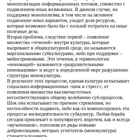
монополизации информационных потоков, совместно с
подавлением иных возможных. В данном случае, на
поддержку монополизма, в том числе на активное
подавление иных вариантов, уходит доля ресурсов,
которые возможно было бы с пользой потратить на иные
полезные дела.
Вторая проблема, следствие первой – появление
множества «течений» внутри культуры, которые
вызревают в общекультурной среде, но называются
маргинальными субкультурами, либо при поддержке –
мейнстримовыми. Эти течения, в терминологии
«инноваций» называются «разрушительными
инновациями» и ведут к определенной мере разрушению
структуры монокультуры.
В результате этих процессов, единая культура испытывает
социально-информационных «шок и стресс», от
появления множества высокочастотных
несоответствующих общему колебанию суб-процессов.
Шок она испытывает по причине стремления, но
неспособности подавить, либо как-то компенсировать эти
процессы жизнедеятельности субкультур. Любая борьба
сегодня привлекает и популяризует, впрочем, как и всегда
«мученников», пополняя их ряды новыми
добровольцами, которых угнетатель (монокультура)
старается подавить.