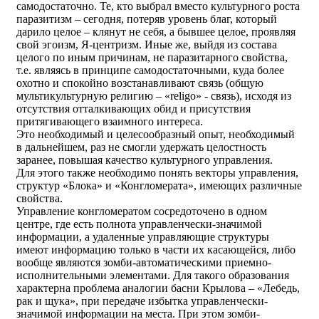
самодостаточно. Те, кто выбрал вместо культурного роста
паразитизм – сегодня, потеряв уровень благ, который
дарило целое – клянут не себя, а бывшее целое, проявляя
свой эгоизм, Я-центризм. Иные же, выйдя из состава
целого по иным причинам, не паразитарного свойства,
т.е. являясь в принципе самодостаточными, куда более
охотно и спокойно возстанавливают связь (общую
мультикультурную религию – «religo» - связь), исходя из
отсутствия отталкивающих обид и присутствия
притягивающего взаимного интереса.
Это необходимый и целесообразный опыт, необходимый
в дальнейшем, раз не смогли удержать целостность
заранее, повышая качество культурного управления.
Для этого также необходимо понять векторы управления,
структур «Блока» и «Конгломерата», имеющих различные
свойства.
Управление конгломератом сосредоточено в одном
центре, где есть полнота управленчески-значимой
информации, а удаленные управляющие структуры
имеют информацию только в части их касающейся, либо
вообще являются зомби-автоматическими приемно-
исполнительными элементами. Для такого образования
характерна проблема аналогии басни Крылова – «Лебедь,
рак и щука», при передаче избытка управленчески-
значимой информации на места. При этом зомби-