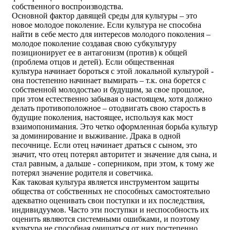
собственного воспроизводства.
Основной фактор давящей среды для культуры – это
новое молодое поколение. Если культура не способна
найти в себе место для интересов молодого поколения –
молодое поколение создавая свою субкультуру
позиционирует ее в антагонизм (против) к общей
(проблема отцов и детей). Если общественная
культура начинает бороться с этой локальной культурой -
она постепенно начинает вымирать – т.к. она борется с
собственной молодостью и будущим, за свое прошлое,
при этом естественно забывая о настоящем, хотя должно
делать противоположное – отодвигать свою старость в
будущие поколения, настоящее, используя как мост
взаимопонимания. Это четко оформленная борьба культур
за доминирование и выживание. Драка в одной
песочнице. Если отец начинает драться с сыном, это
значит, что отец потерял авторитет и значение для сына, и
стал равным, а дальше - соперником, при этом, к тому же
потерял значение родителя и советчика.
Как таковая культура является инструментом защиты
общества от собственных не способных самостоятельно
адекватно оценивать свои поступки и их последствия,
индивидуумов. Часто эти поступки и неспособность их
оценить являются системными ошибками, и поэтому
культура не способная очищаться от них постепенно