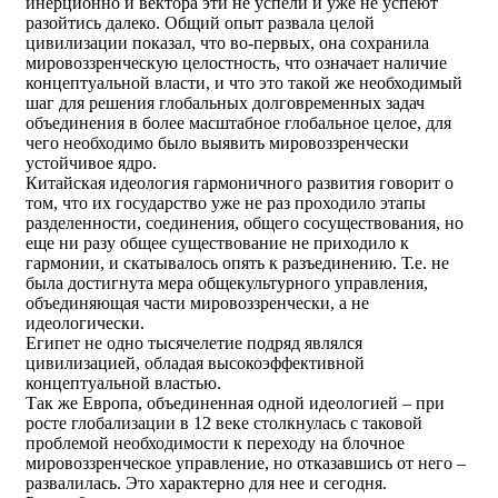
инерционно и вектора эти не успели и уже не успеют
разойтись далеко. Общий опыт развала целой
цивилизации показал, что во-первых, она сохранила
мировоззренческую целостность, что означает наличие
концептуальной власти, и что это такой же необходимый
шаг для решения глобальных долговременных задач
объединения в более масштабное глобальное целое, для
чего необходимо было выявить мировоззренчески
устойчивое ядро.
Китайская идеология гармоничного развития говорит о
том, что их государство уже не раз проходило этапы
разделенности, соединения, общего сосуществования, но
еще ни разу общее существование не приходило к
гармонии, и скатывалось опять к разъединению. Т.е. не
была достигнута мера общекультурного управления,
объединяющая части мировоззренчески, а не
идеологически.
Египет не одно тысячелетие подряд являлся
цивилизацией, обладая высокоэффективной
концептуальной властью.
Так же Европа, объединенная одной идеологией – при
росте глобализации в 12 веке столкнулась с таковой
проблемой необходимости к переходу на блочное
мировоззренческое управление, но отказавшись от него –
развалилась. Это характерно для нее и сегодня.