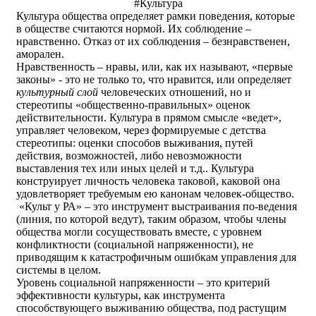
#Культура
Культура общества определяет рамки поведения, которые
в обществе считаются нормой. Их соблюдение –
нравственно. Отказ от их соблюдения – безнравственен,
аморален.
Нравственность – нравы, или, как их называют, «первые
законы» - это не только то, что нравится, или определяет
культурный слой
человеческих отношений, но и
стереотипы «общественно-правильных» оценок
действительности. Культура в прямом смысле «ведет»,
управляет человеком, через формируемые с детства
стереотипы: оценки способов выживания, путей
действия, возможностей, либо невозможности
выставления тех или иных целей и т.д.. Культура
конструирует личность человека таковой, каковой она
удовлетворяет требуемым ею канонам человек-общество.
«Культ у РА» – это инструмент выстраивания по-ведения
(линия, по которой ведут), таким образом, чтобы члены
общества могли сосуществовать вместе, с уровнем
конфликтности (социальной напряженности), не
приводящим к катастрофичным ошибкам управления для
системы в целом.
Уровень социальной напряженности – это критерий
эффективности культуры, как инструмента
способствующего выживанию общества, под растущим