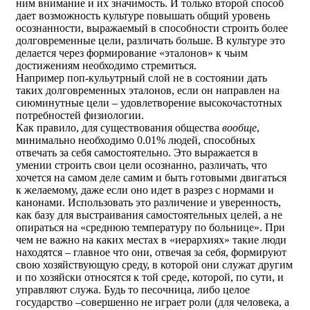
ним внимание и их значимость. И только второй способ
дает возможность культуре повышать общий уровень
осознанности, выражаемый в способности строить более
долговременные цели, различать больше. В культуре это
делается через формирование «эталонов» к чьим
достижениям необходимо стремиться.
Например поп-кульутрный слой не в состоянии дать
таких долговременных эталонов, если он направлен на
сиюминутные цели – удовлетворение высокочастотных
потребностей физиологии.
Как правило, для существования общества
вообще
,
минимально необходимо 0.01% людей, способных
отвечать за себя самостоятельно. Это выражается в
умении строить свои цели осознанно, различать, что
хочется на самом деле самим и быть готовыми двигаться
к желаемому, даже если оно идет в разрез с нормами и
канонами. Использовать это различение и уверенность,
как базу для выстраивания самостоятельных целей, а не
опираться на «среднюю температуру по больнице». При
чем не важно на каких местах в «иерархиях» такие люди
находятся – главное что они, отвечая за себя, формируют
свою хозяйствующую среду, в которой они служат другим
и по хозяйски относятся к той среде, которой, по сути, и
управляют служа. Будь то песочница, либо целое
государство –совершенно не играет роли (для человека, а