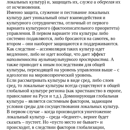
локальных культур) и, защищать их,
служа и оберегая
их
от исчезновения.
Именно защита, служение и пестование локальных
культур дает уникальный опыт взаимодействия и
культурного сотрудничества, отличный от первого
варианта культурного (фактоописательного приоритета)
управления. В первом варианте эти культуры либо
системно подавляются, либо бросаются на самотек, во
втором – они наоборот защищаются и поддерживаются.
Как следствие – ассимиляция таких культур идет
медленнее, либо не идет вообще, что дает эффект
наполненности мультикультурного пространства
. А
также приводит к иным последствиям для общей
культуры, переходящей на уровень управления выше – с
идеологии на мировоззренческий уровень.
Если рассматривать культуры в виде сред, либо слоев
сред, то локальные культуры всегда существуют в общей
глобальной культуре региона (как христианство в европе,
православие на Руси и т.д.). Доминирующая глобальная
культура – является системным фактором, задающим
условия среды для сосуществования локальных культур.
В первом случае – когда производится уничтожение
локальный культур – среда «беднеет», вернее будет
сказать – пустеет. Но «пусто место не бывает» и
происходит, в следствии факторов глобализации,