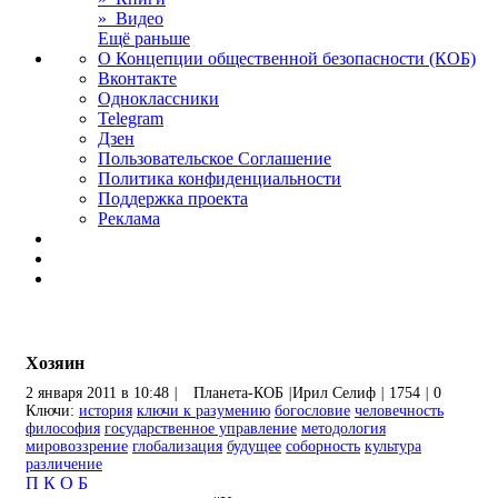
» Видео
Ещё раньше
О Концепции общественной безопасности (КОБ)
Вконтакте
Одноклассники
Telegram
Дзен
Пользовательское Соглашение
Политика конфиденциальности
Поддержка проекта
Реклама
Хозяин
2 января 2011 в 10:48
|
Планета-КОБ
|
Ирил Селиф
|
1754
|
0
Ключи:
история
ключи к разумению
богословие
человечность
философия
государственное управление
методология
мировоззрение
глобализация
будущее
соборность
культура
различение
П
К
О
Б