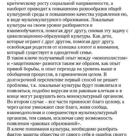
критическому росту социальной напряженности, а
наоборот приводит к повышению разнообразия общей
культурной среды и повышению качества управления ею,
в виде мультикультурного образования. Локальные
культуры на своем уровне разбираются и
взаимообучаются, помогая друг другу, снимая эту задачу с
цивилизационно-образующей культуры. Как дети,
которые играют с друг другом, помогая друг другу,
освобождая родителя от излишка хлопот и внимания,
который существует в однодетной семье.
В таком ключе получаемый опыт между «монополистом»
и «защитником» разнится таким же образом, как опыт
прямой борьбы, и опыт перехода на уровень выше и
обобщения процессов, в гармоничном целом. В
долгосрочной перспективе первый способ не решает
проблемы, т.к. локальные культуры будут появляться и
появляться, подобно вирусам или раковым клеткам и в
конце могут разрушить весь монокультурный организм.
Во втором случае – все части привносят благо целому, а
через целое умножают свое благо, живя сообща,
взаимодополняя и совершенствуя мультикультурный
организм, тем самым, исключая саму возможность
появления «раковых образований».
В ключе понимания культуры, необходимо разобрать
фактор защиты общества от самого себя и ошибок своего