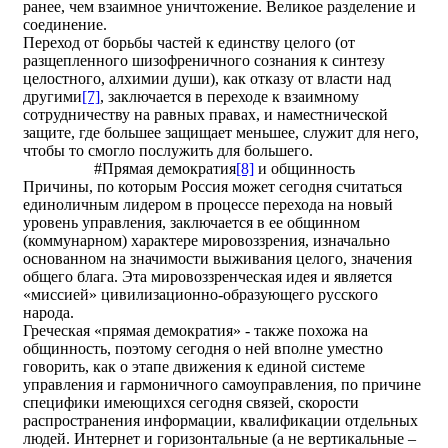
ранее, чем взаимное уничтожение. Великое разделение и
соединение.
Переход от борьбы частей к единству целого (от
разщепленного шизофреничного сознания к синтезу
целостного, алхимии души), как отказу от власти над
другими
[7]
, заключается в переходе к взаимному
сотрудничеству на равных правах, и наместнической
защите, где большее защищает меньшее, служит для него,
чтобы то смогло послужить для большего.
#Прямая демократия
[8]
и общинность
Причины, по которым Россия может сегодня считаться
единоличным лидером в процессе перехода на новый
уровень управления, заключается в ее общинном
(коммунарном) характере мировоззрения, изначально
основанном на значимости выживания целого, значения
общего блага. Эта мировоззренческая идея и является
«миссией» цивилизационно-образующего русского
народа.
Греческая «прямая демократия» - также похожа на
общинность, поэтому сегодня о ней вполне уместно
говорить, как о этапе движения к единой системе
управления и гармоничного самоуправления, по причине
специфики имеющихся сегодня связей, скорости
распространения информации, квалификации отдельных
людей. Интернет и горизонтальные (а не вертикальные –