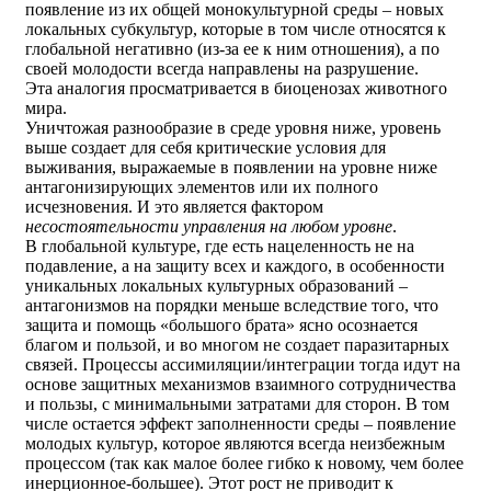
появление из их общей монокультурной среды – новых
локальных субкультур, которые в том числе относятся к
глобальной негативно (из-за ее к ним отношения), а по
своей молодости всегда направлены на разрушение.
Эта аналогия просматривается в биоценозах животного
мира.
Уничтожая разнообразие в среде уровня ниже, уровень
выше создает для себя критические условия для
выживания, выражаемые в появлении на уровне ниже
антагонизирующих элементов или их полного
исчезновения. И это является фактором
несостоятельности управления на любом уровне
.
В глобальной культуре, где есть нацеленность не на
подавление, а на защиту всех и каждого, в особенности
уникальных локальных культурных образований –
антагонизмов на порядки меньше вследствие того, что
защита и помощь «большого брата» ясно осознается
благом и пользой, и во многом не создает паразитарных
связей. Процессы ассимиляции/интеграции тогда идут на
основе защитных механизмов взаимного сотрудничества
и пользы, с минимальными затратами для сторон. В том
числе остается эффект заполненности среды – появление
молодых культур, которое являются всегда неизбежным
процессом (так как малое более гибко к новому, чем более
инерционное-большее). Этот рост не приводит к