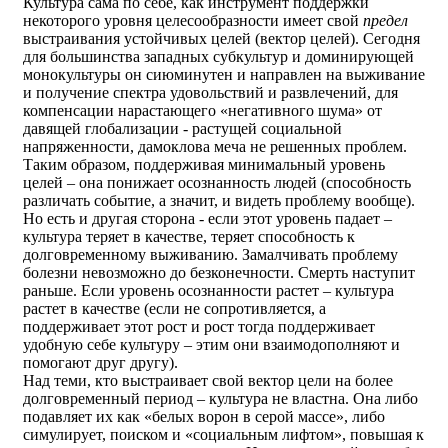
Культура сама по себе, как инструмент поддержки
некоторого уровня целесообразности имеет свой
предел
выстраивания устойчивых целей (вектор целей). Сегодня
для большинства западных субкультур и доминирующей
монокультуры он сиюминутен и направлен на выживание
и получение спектра удовольствий и развлечений, для
компенсации нарастающего «негативного шума» от
давящей глобализации - растущей социальной
напряженности, дамоклова меча не решенных проблем.
Таким образом, поддерживая минимальный уровень
целей – она понижает осознанность людей (способность
различать событие, а значит, и видеть проблему вообще).
Но есть и другая сторона - если этот уровень падает –
культура теряет в качестве, теряет способность к
долговременному выживанию. Замалчивать проблему
болезни невозможно до безконечности. Смерть наступит
раньше. Если уровень осознанности растет – культура
растет в качестве (если не сопротивляется, а
поддерживает этот рост и рост тогда поддерживает
удобную себе культуру – этим они взаимодополняют и
помогают друг другу).
Над теми, кто выстраивает свой вектор цели на более
долговременный период – культура не властна. Она либо
подавляет их как «белых ворон в серой массе», либо
симулирует, поиском и «социальным лифтом», повышая к