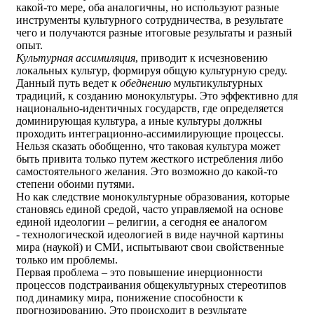
какой-то мере, оба аналогичны, но используют разные
инструменты культурного сотрудничества, в результате
чего и получаются разные итоговые результаты и разный
опыт.
Культурная ассимиляция
, приводит к исчезновению
локальных культур, формируя общую культурную среду.
Данный путь ведет к
обеднению
мультикультурных
традиций, к созданию монокультуры. Это эффективно для
национально-идентичных государств, где определяется
доминирующая культура, а иные культуры должны
проходить интеграционно-ассимилирующие процессы.
Нельзя сказать обобщенно, что таковая культура может
быть привита только путем жесткого истребления либо
самостоятельного желания. Это возможно до какой-то
степени обоими путями.
Но как следствие монокультурные образования, которые
становясь единой средой, часто управляемой на основе
единой идеологии – религии, а сегодня ее аналогом
- технологической идеологией в виде научной картины
мира (наукой) и СМИ, испытывают свои свойственные
только им проблемы.
Первая проблема – это повышение инерционности
процессов подстраивания общекультурных стереотипов
под динамику мира, понижение способности к
прогнозированию. Это происходит в результате