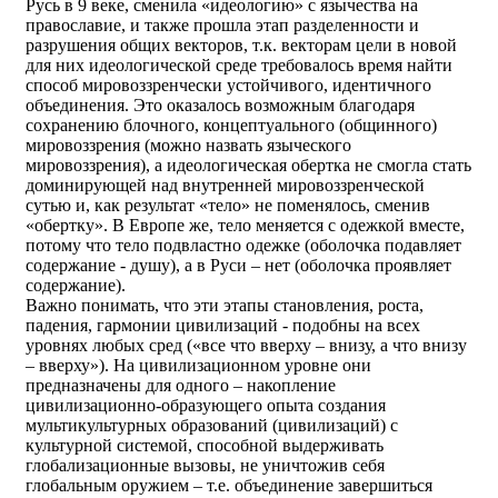
Русь в 9 веке, сменила «идеологию» с язычества на
православие, и также прошла этап разделенности и
разрушения общих векторов, т.к. векторам цели в новой
для них идеологической среде требовалось время найти
способ мировоззренчески устойчивого, идентичного
объединения. Это оказалось возможным благодаря
сохранению блочного, концептуального (общинного)
мировоззрения (можно назвать языческого
мировоззрения), а идеологическая обертка не смогла стать
доминирующей над внутренней мировоззренческой
сутью и, как результат «тело» не поменялось, сменив
«обертку». В Европе же, тело меняется с одежкой вместе,
потому что тело подвластно одежке (оболочка подавляет
содержание - душу), а в Руси – нет (оболочка проявляет
содержание).
Важно понимать, что эти этапы становления, роста,
падения, гармонии цивилизаций - подобны на всех
уровнях любых сред («все что вверху – внизу, а что внизу
– вверху»). На цивилизационном уровне они
предназначены для одного – накопление
цивилизационно-образующего опыта создания
мультикультурных образований (цивилизаций) с
культурной системой, способной выдерживать
глобализационные вызовы, не уничтожив себя
глобальным оружием – т.е. объединение завершиться