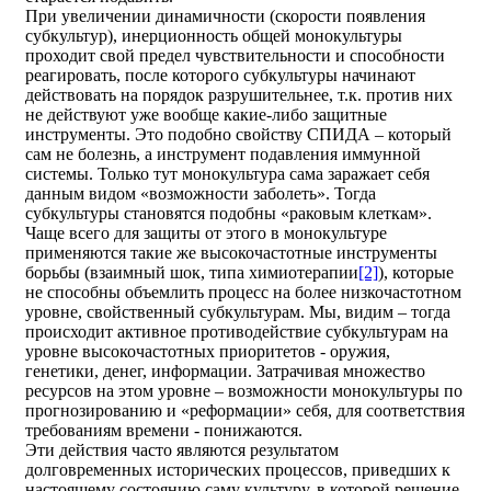
При увеличении динамичности (скорости появления
субкультур), инерционность общей монокультуры
проходит свой предел чувствительности и способности
реагировать, после которого субкультуры начинают
действовать на порядок разрушительнее, т.к. против них
не действуют уже вообще какие-либо защитные
инструменты. Это подобно свойству СПИДА – который
сам не болезнь, а инструмент подавления иммунной
системы. Только тут монокультура сама заражает себя
данным видом «возможности заболеть». Тогда
субкультуры становятся подобны «раковым клеткам».
Чаще всего для защиты от этого в монокультуре
применяются такие же высокочастотные инструменты
борьбы (взаимный шок, типа химиотерапии
[2]
), которые
не способны объемлить процесс на более низкочастотном
уровне, свойственный субкультурам. Мы, видим – тогда
происходит активное противодействие субкультурам на
уровне высокочастотных приоритетов - оружия,
генетики, денег, информации. Затрачивая множество
ресурсов на этом уровне – возможности монокультуры по
прогнозированию и «реформации» себя, для соответствия
требованиям времени - понижаются.
Эти действия часто являются результатом
долговременных исторических процессов, приведших к
настоящему состоянию саму культуру, в которой решение