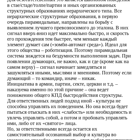
в стае/стаде/толпе/партии и иных организованных
структурных образованиях иерархического типа. Все
иерархические структурные образования, в первую
очередь пирамидальные, направлены на борьбу с
выявлением лучшего превозносимого до эталона. В них
сигнал вверх-вниз идет максимально быстро, и скорость
его прохождения тем быстрее, чем меньше каждый
элемент думает сам («зомби-автомат среда»). Идеал для
этого общества – роботизация. Поэтому пирамидальная
система зиждется на бездумности выполнения задач. При
появлении думающих, не важно, как и где (кроме как на
самом верху) – сигнал начинает замедляться и
зашумляться иными, мыслями и мнениями. Поэтому если
думающий – то командир, иначе – никак.
Инициатива в армии, партии, секте, церкви и т.д. –
наказуема именно по этой причине – она ведет
понижению общего КПД быстродействия структуры.
Для ответственных людей подход иной - культура не
способна управлять их поведением. Но она всегда будет
пытаться отыскать в них «слабость» или необходимость и
увлечь управлять собой, а потом и пробовать управлять
ими, либо от их «святого» лица.
Но, за ответственными всегда остается их
самостоятельный осознанный выбор и культура во