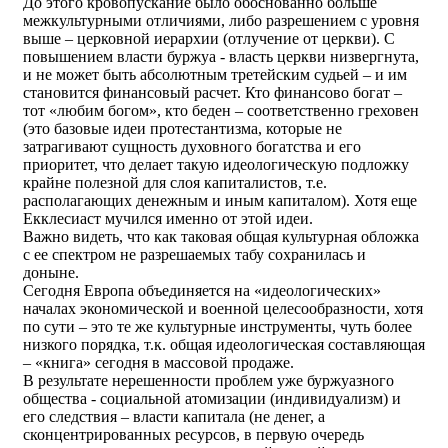
До этого кровопускание было обоснованно больше
межкультурными отличиями, либо разрешением с уровня
выше – церковной иерархии (отлучение от церкви). С
повышением власти буржуа - власть церкви низвергнута,
и не может быть абсолютным третейским судьей – и им
становится финансовый расчет. Кто финансово богат –
тот «любим богом», кто беден – соответственно греховен
(это базовые идеи протестантизма, которые не
затрагивают сущность духовного богатства и его
приоритет, что делает такую идеологическую подложку
крайне полезной для слоя капиталистов, т.е.
располагающих денежным и иным капиталом). Хотя еще
Екклесиаст мучился именно от этой идеи.
Важно видеть, что как таковая общая культурная обложка
с ее спектром не разрешаемых табу сохранилась и
доныне.
Сегодня Европа объединяется на «идеологических»
началах экономической и военной целесообразности, хотя
по сути – это те же культурные инструменты, чуть более
низкого порядка, т.к. общая идеологическая составляющая
– «книга» сегодня в массовой продаже.
В результате нерешенности проблем уже буржуазного
общества - социальной атомизации (индивидуализм) и
его следствия – власти капитала (не денег, а
сконцентрированных ресурсов, в первую очередь