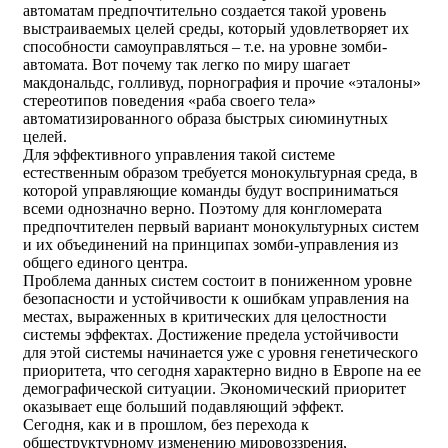
автоматам предпочтительно создается такой уровень
выстраиваемых целей среды, который удовлетворяет их
способности самоуправляться – т.е. на уровне зомби-
автомата. Вот почему так легко по миру шагает
макдональдс, голливуд, порнография и прочие «эталоны»
стереотипов поведения «раба своего тела»
автоматизированного образа быстрых сиюминутных
целей.
Для эффективного управления такой системе
естественным образом требуется монокультурная среда, в
которой управляющие команды будут восприниматься
всеми однозначно верно. Поэтому для конгломерата
предпочтителен первый вариант монокультурных систем
и их объединений на принципах зомби-управления из
общего единого центра.
Проблема данных систем состоит в пониженном уровне
безопасности и устойчивости к ошибкам управления на
местах, выраженных в критических для целостности
системы эффектах. Достижение предела устойчивости
для этой системы начинается уже с уровня генетического
приоритета, что сегодня характерно видно в Европе на ее
демографической ситуации. Экономический приоритет
оказывает еще больший подавляющий эффект.
Сегодня, как и в прошлом, без перехода к
общеструктурному изменению мировоззрения,