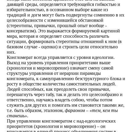
давящей среды, определяется требующейся гибкостью и
избирательностью, в осознанном выборе какие из
традиций и догм могут быть подвергнуты сомнению в их
целесообразности с изменившейся обстановкой
(стереотипы, привычки, прошлый опыт вообще -
консерватизм). Это выражается формируемой картиной
мира, которая и определяет способность различать
ситуации, формировать стереотипы отношений к ним (в
базовом случае - оценки) и строить цели относительно
них.
Конгломерат всегда управляется с уровня идеологии.
Выход на уровень управления приоритетами выше
(хронология и мировоззрение) означает смену самой
структуры управления от иерархии пирамиды
конгломерата, к самоуправлению безструктурного блока и
росту в обществе количества самостоятельных людей.
Людей способных, как преодолеть свои привычки,
перешагнуть через табу, так и делать это целесообразно и
ответственно, научаясь владеть собою, чтобы потом
служить для других и помогать им становится такими же,
т.е. быть образом, эталоном,
фараоном – «тем, кем ты
станешь»
.
При управлении конгломератом с над-идеологичских
приоритетов (хронология и мировоззрение) – он
вписывается в единый процесс объединения систем в