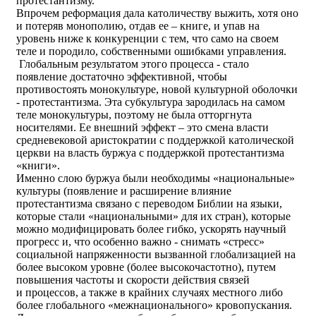
протестантизму.
Впрочем реформация дала католичеству выжить, хотя оно
и потеряв монополию, отдав ее – книге, и упав на
уровень ниже к конкуренции с тем, что само на своем
теле и породило, собственными ошибками управления.
Глобальным результатом этого процесса - стало
появление достаточно эффективной, чтобы
противостоять монокультуре, новой культурной оболочки
- протестантизма. Эта субкультура зародилась на самом
теле монокультуры, поэтому не была отторгнута
носителями. Ее внешний эффект – это смена власти
средневековой аристократии с поддержкой католической
церкви на власть буржуа с поддержкой протестантизма
«книги».
Именно слою буржуа были необходимы «национальные»
культуры (появление и расширение влияние
протестантизма связано с переводом Библии на языки,
которые стали «национальными» для их стран), которые
можно модифицировать более гибко, ускорять научный
прогресс и, что особенно важно - снимать «стресс»
социальной напряженности вызванной глобализацией на
более высоком уровне (более высокочастотно), путем
повышения частоты и скорости действия связей
и процессов, а также в крайних случаях местного либо
более глобального «межнационального» кровопускания.