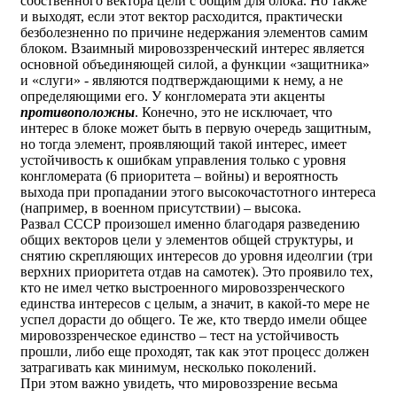
собственного вектора цели с общим для блока. Но также
и выходят, если этот вектор расходится, практически
безболезненно по причине недержания элементов самим
блоком. Взаимный мировоззренческий интерес является
основной объединяющей силой, а функции «защитника»
и «слуги» - являются подтверждающими к нему, а не
определяющими его. У конгломерата эти акценты
противоположны
. Конечно, это не исключает, что
интерес в блоке может быть в первую очередь защитным,
но тогда элемент, проявляющий такой интерес, имеет
устойчивость к ошибкам управления только с уровня
конгломерата (6 приоритета – войны) и вероятность
выхода при пропадании этого высокочастотного интереса
(например, в военном присутствии) – высока.
Развал СССР произошел именно благодаря разведению
общих векторов цели у элементов общей структуры, и
снятию скрепляющих интересов до уровня идеолгии (три
верхних приоритета отдав на самотек). Это проявило тех,
кто не имел четко выстроенного мировоззренческого
единства интересов с целым, а значит, в какой-то мере не
успел дорасти до общего. Те же, кто твердо имели общее
мировоззренческое единство – тест на устойчивость
прошли, либо еще проходят, так как этот процесс должен
затрагивать как минимум, несколько поколений.
При этом важно увидеть, что мировоззрение весьма