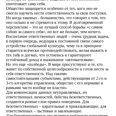
уничтожает саму себя.
Общество защищается особенно от тех, кого оно не
смогло научить нести ответственность за свои поступки.
Но когда таковых - большинство, это говорит о том, что
оно сильно и не стремится к этому. В долговременной
перспективе – это не лучший способ борьбы «с самим
собою за самого себя», но все же больше, чем ничего.
Воспитание ответственных людей – очень трудная задача,
в первую очередь, ведущая к постоянной смене самого
устройства глобальной культуры, чему та в принципе
старается всячески противодействовать, желая выжить в
тех табу и догмах, что устоялись и гарантируют
устойчивый доход и выживание «автоматизмам».
Но это еще «полбеды». В мире присутствуют и те, кто
живет по собственной целесообразности и готов нести за
себя ответственность. Над такими
самостоятельными субъектами, действующими от 2-го и
3-го алгоритма управления, общество с его нормами и
рамками часто вообще не властно.
Для компенсации данных неуправляемых, но
ответственных личностей, буйства безответственных,
создаются разные слои правил поведения. Для
безответственных – карательные и приказывающие, для
ответственных – льстивые и завлекающие.
Для безотвтетсвенных это является шаблоном поведения