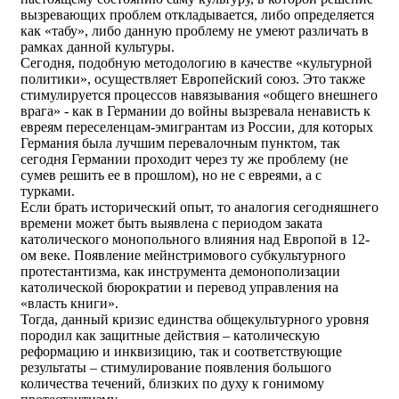
вызревающих проблем откладывается, либо определяется
как «табу», либо данную проблему не умеют различать в
рамках данной культуры.
Сегодня, подобную методологию в качестве «культурной
политики», осуществляет Европейский союз. Это также
стимулируется процессов навязывания «общего внешнего
врага» - как в Германии до войны вызревала ненависть к
евреям переселенцам-эмигрантам из России, для которых
Германия была лучшим перевалочным пунктом, так
сегодня Германии проходит через ту же проблему (не
сумев решить ее в прошлом), но не с евреями, а с
турками.
Если брать исторический опыт, то аналогия сегодняшнего
времени может быть выявлена с периодом заката
католического монопольного влияния над Европой в 12-
ом веке. Появление мейнстримового субкультурного
протестантизма, как инструмента демонополизации
католической бюрократии и перевод управления на
«власть книги».
Тогда, данный кризис единства общекультурного уровня
породил как защитные действия – католическую
реформацию и инквизицию, так и соответствующие
результаты – стимулирование появления большого
количества течений, близких по духу к гонимому