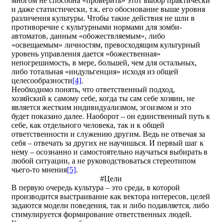
многом не способна «проверить» этот выбор практически
и даже статистически, т.к. его обоснование выше уровня
различения культуры. Чтобы такие действия не шли в
противоречие с культурными нормами для зомби-
автоматов, данным «обожествляемым», либо
«освещаемым» личностям, превосходящим культурный
уровень управления дается «божественная»
непогрешимость, в мере, большей, чем для остальных,
либо тотальная «индульгенция» исходя из общей
целесообразности
[4]
.
Необходимо понять, что ответственный подход,
хозяйский к самому себе, когда ты сам себе хозяин, не
является жестким индивидуализмом, эгоизмом и это
будет показано далее. Наоборот – он единственный путь к
себе, как отдельного человека, так и к общей
ответственности и служению другим. Ведь не отвечая за
себя – отвечать за других не научишься. И первый шаг к
нему – осознанно и самостоятельно научаться выбирать в
любой ситуации, а не руководствоваться стереотипом
чьего-то мнения
[5]
.
#Цели
В первую очередь культура – это среда, в которой
производится выстраивание как вектора интересов, целей
задаются модели поведения, так и либо подавляется, либо
стимулируется формирование ответственных людей.