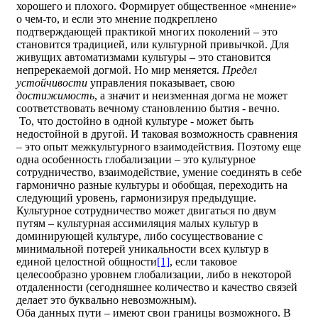
хорошего и плохого. Формирует общественное «мнение»
о чем-то, и если это мнение подкреплено
подтверждающей практикой многих поколений – это
становится традицией, или культурной привычкой. Для
живущих автоматизмами культуры – это становится
непререкаемой догмой. Но мир меняется.
Предел
устойчивости
управления показывает, свою
достижимость
, а значит и неизменная догма не может
соответствовать вечному становлению бытия - вечно.
То, что достойно в одной культуре - может быть
недостойной в другой. И таковая возможность сравнения
– это опыт межкультурного взаимодействия. Поэтому еще
одна особенность глобализации – это культурное
сотрудничество, взаимодействие, умение соединять в себе
гармонично разные культуры и обобщая, переходить на
следующий уровень, гармонизируя предыдущие.
Культурное сотрудничество может двигаться по двум
путям – культурная ассимиляция малых культур в
доминирующей культуре, либо сосуществование с
минимальной потерей уникальности всех культур в
единой целостной общности
[1]
, если таковое
целесообразно уровнем глобализации, либо в некоторой
отдаленности (сегодняшнее количество и качество связей
делает это буквально невозможным).
Оба данных пути – имеют свои границы возможного. В