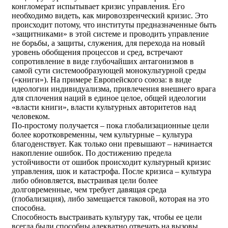
конгломерат испытывает кризис управления. Его
необходимо видеть, как мировоззренческий кризис. Это
происходит потому, что институты предназначенные быть
«защитниками» в этой системе и проводить управление
не борьбы, а защиты, служения, для перехода на новый
уровень обобщения процессов и сред, встречают
сопротивление в виде глубочайших антагонизмов в
самой сути системообразующей монокультурной среды
(«книги»). На примере Европейского союза: в виде
идеологии индивидуализма, привлечения внешнего врага
для сплочения наций в единое целое, общей идеологии
«власти книги», власти культурных авторитетов над
человеком.
По-простому получается – пока глобализационные цели
более коротковременны, чем культурные – культура
благоденствует. Как только они превышают – начинается
накопление ошибок. По достижению предела
устойчивости от ошибок происходит культурный кризис
управления, шок и катастрофа. После кризиса – культура
либо обновляется, выстраивая цели более
долговременные, чем требует давящая среда
(глобализация), либо замещается таковой, которая на это
способна.
Способность выстраивать культуру так, чтобы ее цели
всегда были способны адекватно отвечать на вызовы