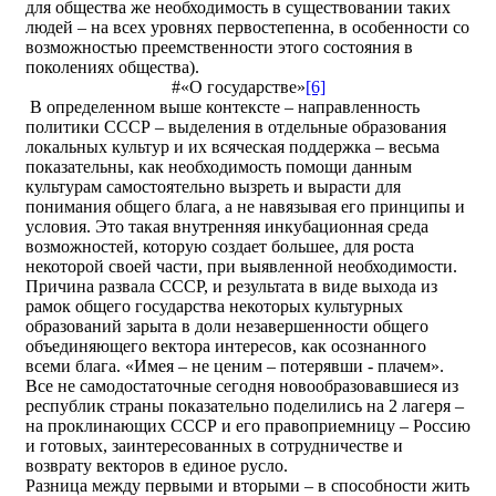
для общества же необходимость в существовании таких
людей – на всех уровнях первостепенна, в особенности со
возможностью преемственности этого состояния в
поколениях общества).
#«О государстве»
[6]
В определенном выше контексте – направленность
политики СССР – выделения в отдельные образования
локальных культур и их всяческая поддержка – весьма
показательны, как необходимость помощи данным
культурам самостоятельно вызреть и вырасти для
понимания общего блага, а не навязывая его принципы и
условия. Это такая внутренняя инкубационная среда
возможностей, которую создает большее, для роста
некоторой своей части, при выявленной необходимости.
Причина развала СССР, и результата в виде выхода из
рамок общего государства некоторых культурных
образований зарыта в доли незавершенности общего
объединяющего вектора интересов, как осознанного
всеми блага. «Имея – не ценим – потерявши - плачем».
Все не самодостаточные сегодня новообразовавшиеся из
республик страны показательно поделились на 2 лагеря –
на проклинающих СССР и его правоприемницу – Россию
и готовых, заинтересованных в сотрудничестве и
возврату векторов в единое русло.
Разница между первыми и вторыми – в способности жить