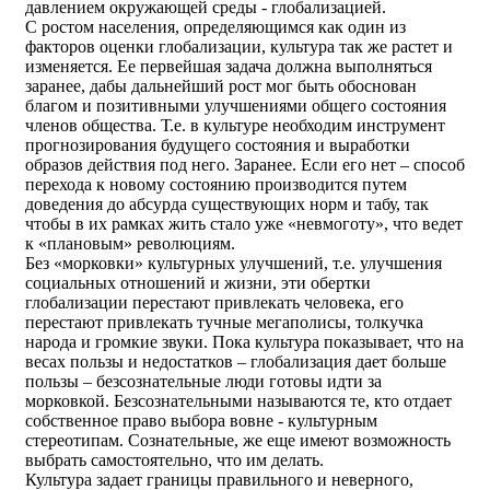
давлением окружающей среды - глобализацией.
С ростом населения, определяющимся как один из
факторов оценки глобализации, культура так же растет и
изменяется. Ее первейшая задача должна выполняться
заранее, дабы дальнейший рост мог быть обоснован
благом и позитивными улучшениями общего состояния
членов общества. Т.е. в культуре необходим инструмент
прогнозирования будущего состояния и выработки
образов действия под него. Заранее. Если его нет – способ
перехода к новому состоянию производится путем
доведения до абсурда существующих норм и табу, так
чтобы в их рамках жить стало уже «невмоготу», что ведет
к «плановым» революциям.
Без «морковки» культурных улучшений, т.е. улучшения
социальных отношений и жизни, эти обертки
глобализации перестают привлекать человека, его
перестают привлекать тучные мегаполисы, толкучка
народа и громкие звуки. Пока культура показывает, что на
весах пользы и недостатков – глобализация дает больше
пользы – безсознательные люди готовы идти за
морковкой. Безсознательными называются те, кто отдает
собственное право выбора вовне - культурным
стереотипам. Сознательные, же еще имеют возможность
выбрать самостоятельно, что им делать.
Культура задает границы правильного и неверного,