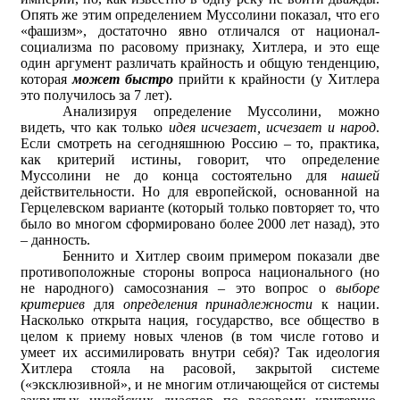
Опять же этим определением Муссолини показал, что его
«фашизм», достаточно явно отличался от национал-
социализма по расовому признаку, Хитлера, и это еще
один аргумент различать крайность и общую тенденцию,
которая
может быстро
прийти к крайности (у Хитлера
это получилось за 7 лет).
Анализируя определение Муссолини, можно
видеть, что как только
идея исчезает, исчезает и народ
.
Если смотреть на сегодняшнюю Россию – то, практика,
как критерий истины, говорит, что определение
Муссолини не до конца состоятельно для
нашей
действительности. Но для европейской, основанной на
Герцелевском варианте (который только повторяет то, что
было во многом сформировано более 2000 лет назад), это
– данность.
Беннито и Хитлер своим примером показали две
противоположные стороны вопроса национального (но
не народного) самосознания – это вопрос о
выборе
критериев
для
определения принадлежности
к нации.
Насколько открыта нация, государство, все общество в
целом к приему новых членов (в том числе готово и
умеет их ассимилировать внутри себя)? Так идеология
Хитлера стояла на расовой, закрытой системе
(«эксклюзивной», и не многим отличающейся от системы