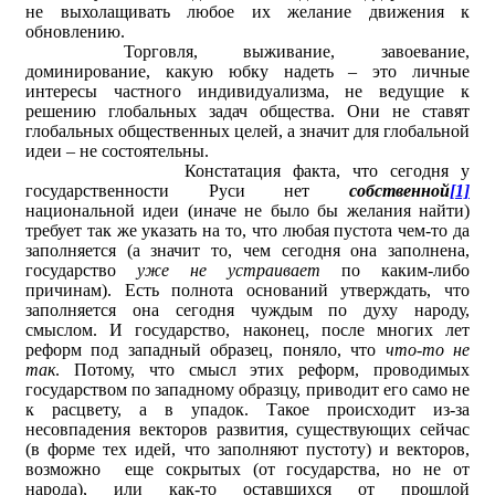
не выхолащивать любое их желание движения к
обновлению.
Торговля, выживание, завоевание,
доминирование, какую юбку надеть – это личные
интересы частного индивидуализма, не ведущие к
решению глобальных задач общества. Они не ставят
глобальных общественных целей, а значит для глобальной
идеи – не состоятельны.
Констатация факта, что сегодня у
государственности Руси нет
собственной
[1]
национальной идеи (иначе не было бы желания найти)
требует так же указать на то, что любая пустота чем-то да
заполняется (а значит то, чем сегодня она заполнена,
государство
уже не устраивает
по каким-либо
причинам). Есть полнота оснований утверждать, что
заполняется она сегодня чуждым по духу народу,
смыслом. И государство, наконец, после многих лет
реформ под западный образец, поняло, что
что-то не
так
. Потому, что смысл этих реформ, проводимых
государством по западному образцу, приводит его само не
к расцвету, а в упадок. Такое происходит из-за
несовпадения векторов развития, существующих сейчас
(в форме тех идей, что заполняют пустоту) и векторов,
возможно еще сокрытых (от государства, но не от
народа), или как-то оставшихся от прошлой