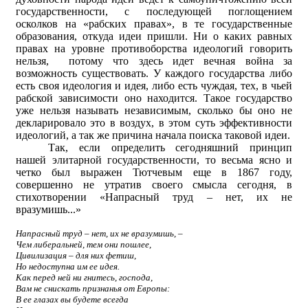
государственности, с последующей поглощением
осколков на «рабских правах», в те государственные
образования, откуда идеи пришли. Ни о каких равных
правах на уровне противоборства идеологий говорить
нельзя, потому что здесь идет вечная война за
возможность существовать. У каждого государства либо
есть своя идеология и идея, либо есть чуждая, тех, в чьей
рабской зависимости оно находится. Такое государство
уже нельзя называть независимым, сколько бы оно не
декларировало это в воздух, в этом суть эффективности
идеологий, а так же причина начала поиска таковой идеи.
Так, если определить сегодняшний принцип
нашей элитарной государственности, то весьма ясно и
четко был выражен Тютчевым еще в 1867 году,
совершенно не утратив своего смысла сегодня, в
стихотворении «Напрасный труд – нет, их не
вразумишь...»
Напрасный труд – нет, их не вразумишь, –
Чем либеральней, тем они пошлее,
Цивилизация – для них фетиш,
Но недоступна им ее идея.
Как перед ней ни гнитесь, господа,
Вам не снискать признанья от Европы:
В ее глазах вы будете всегда