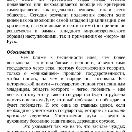
подавляется или выхолащивается вообще из критериев
самоуправления как отдельного человека, так и всего
общества. Сегодня результат подавления совести ясно
виден как на эволюции самой западной цивилизации с ее
кризисами, наступившими и неотвратимо (по причине не
решаемости в рамках западного мировоззренческого
образца) наступающими, так и применения ее «норм» на
Русь.
Обоснование
Чем ближе к бесценности идея, чем более
возвышена – тем она ближе к вечности, и ведет само
государство через века, поэтому бессмысленно говорить
только о «ближайшей» прошлой государственности,
чтобы понять, на чем в народе она основана. Без
исторической памяти – государство становится невинным
младенцем, обидеть которого – легко, победить – еще
легче, потому что у такого государства будет отрублена
память о великом Духе, который побеждал и побеждает и
будет побеждать. И это одна из главных целей, если
необходимо уничтожить государство, которое
не сломить
простым оружием
. Уничтожение духа – ведет к
духовному бессилию защитников, держащих оружие.
Это указывает так же на то, что засилье чуждых
духовности народа идей ведет к самоуничтожению всей