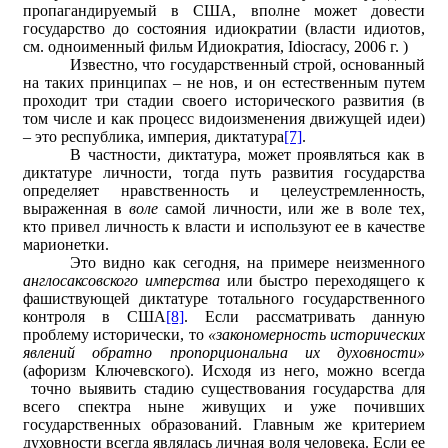
пропагандируемый в США, вполне может довести
государство до состояния идиократии (власти идиотов,
см. одноименный фильм Идиократия, Idiocracy, 2006 г. )
Известно, что государственный строй, основанный
на таких принципах – не нов, и он естественным путем
проходит три стадии своего исторического развития (в
том числе и как процесс видоизменения движущей идеи)
– это республика, империя, диктатура
[7]
.
В частности, диктатура, может проявляться как в
диктатуре личности, тогда путь развития государства
определяет нравственность и целеустремленность,
выраженная в
воле
самой личности, или же в воле тех,
кто привел личность к власти и используют ее в качестве
марионетки.
Это видно как сегодня, на примере неизменного
англосаксовского имперства
или быстро переходящего к
фашиствующей диктатуре тотального государственного
контроля в США
[8]
. Если рассматривать данную
проблему исторически, то
«закономерность исторических
явлений обратно пропорциональна их духовности»
(афоризм Ключевского). Исходя из него, можно всегда
точно выявить стадию существования государства для
всего спектра ныне живущих и уже почивших
государственных образований. Главным же критерием
духовности всегда являлась личная воля человека. Если ее