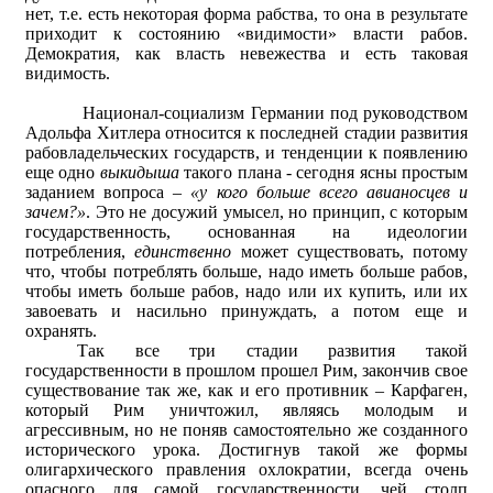
нет, т.е. есть некоторая форма рабства, то она в результате
приходит к состоянию «видимости» власти рабов.
Демократия, как власть невежества и есть таковая
видимость.
Национал-социализм Германии под руководством
Адольфа Хитлера относится к последней стадии развития
рабовладельческих государств, и тенденции к появлению
еще одно
выкидыша
такого плана - сегодня ясны простым
заданием вопроса –
«у кого больше всего авианосцев и
зачем?»
. Это не досужий умысел, но принцип, с которым
государственность, основанная на идеологии
потребления,
единственно
может существовать, потому
что, чтобы потреблять больше, надо иметь больше рабов,
чтобы иметь больше рабов, надо или их купить, или их
завоевать и насильно принуждать, а потом еще и
охранять.
Так все три стадии развития такой
государственности в прошлом прошел Рим, закончив свое
существование так же, как и его противник – Карфаген,
который Рим уничтожил, являясь молодым и
агрессивным, но не поняв самостоятельно же созданного
исторического урока. Достигнув такой же формы
олигархического правления охлократии, всегда очень
опасного для самой государственности, чей столп