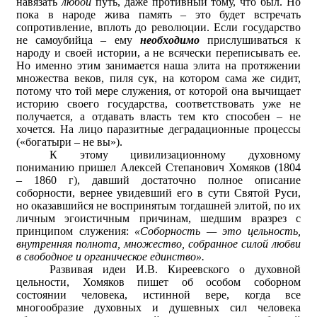
навязать
любой
путь, даже противный тому, что был. Но
пока в народе жива память – это будет встречать
сопротивление, вплоть до революции. Если государство
не самоубийца – ему
необходимо
прислушиваться к
народу и своей истории, а не всячески переписывать ее.
Но именно этим занимается наша элита на протяжении
множества веков, пиля сук, на котором сама же сидит,
потому что той мере служения, от которой она вычищает
историю своего государства, соответствовать уже не
получается, а отдавать власть тем кто способен – не
хочется. На лицо паразитные деградационные процессы
(«богатыри – не вы»).
К этому цивилизационному духовному
пониманию пришел Алексей Степанович Хомяков (1804
– 1860 г), давший достаточно полное описание
соборности, вернее увидевший его в сути Святой Руси,
но оказавшийся не воспринятым тогдашней элитой, по их
личным эгоистичным причинам, шедшим вразрез с
принципом служения:
«Соборность — это цельность,
внутренняя полнота, множество, собранное силой любви
в свободное и органическое единство».
Развивая идеи И.В. Киреевского о духовной
цельности, Хомяков пишет об особом соборном
состоянии человека, истинной вере, когда все
многообразие духовных и душевных сил человека