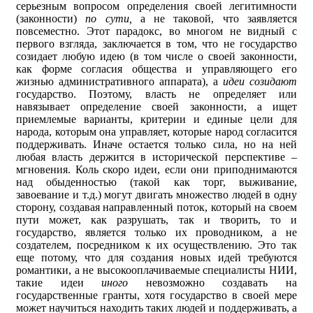
серьезным вопросом определения своей легитимности
(законности)
по сути,
а не таковой, что заявляется
повсеместно. Этот парадокс, во многом не видный с
первого взгляда, заключается в том, что не государство
созидает любую идею (в том числе о своей законности,
как форме согласия общества и управляющего его
жизнью административного аппарата), а
идеи созидают
государство. Поэтому, власть не определяет или
навязывает определение своей законности, а ищет
приемлемые варианты, критерии и единые цели для
народа, которым она управляет, которые народ согласится
поддерживать. Иначе остается только сила, но на ней
любая власть держится в исторической перспективе –
мгновения. Коль скоро идеи, если они приподнимаются
над обыденностью (такой как торг, выживание,
завоевание и т.д.) могут двигать множество людей в одну
сторону, создавая направленный поток, который на своем
пути может, как разрушать, так и творить, то и
государство, является только их проводником, а не
создателем, посредником к их осуществлению. Это так
еще потому, что для создания новых идей требуются
романтики, а не высокооплачиваемые специалисты НИИ,
такие идеи
иного
невозможно создавать на
государственные гранты, хотя государство в своей мере
может научиться находить таких людей и поддерживать, а