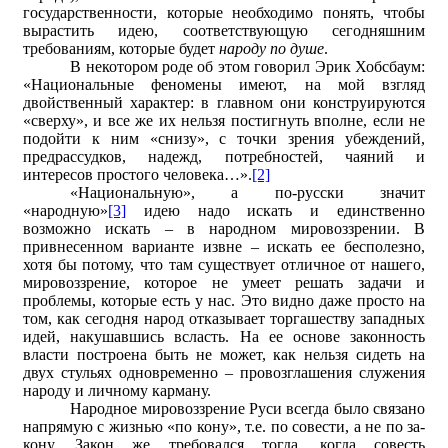
государственности, которые необходимо понять, чтобы
вырастить идею, соответствующую сегодняшним
требованиям, которые будет
народу по душе
.
В некотором роде об этом говорил Эрик Хобсбаум:
«Национальные феномены имеют, на мой взгляд
двойственный характер: в главном они конструируются
«сверху», и все же их нельзя постигнуть вполне, если не
подойти к ним «снизу», с точки зрения убеждений,
предрассудков, надежд, потребностей, чаяний и
интересов простого человека…».
[2]
«Национальную», а по-русски значит
«народную»
[3]
идею надо искать и единственно
возможно искать – в народном мировоззрении. В
привнесенном варианте извне – искать ее бесполезно,
хотя бы потому, что там существует отличное от нашего,
мировоззрение, которое не умеет решать задачи и
проблемы, которые есть у нас. Это видно даже просто на
том, как сегодня народ отказывает торгашеству западных
идей, накушавшись всласть. На ее основе законность
власти построена быть не может, как нельзя сидеть на
двух стульях одновременно – провозглашения служения
народу и личному карману.
Народное мировоззрение Руси всегда было связано
напрямую с жизнью «по кону», т.е. по совести, а не по за-
кону. Закон же требовался тогда, когда совесть