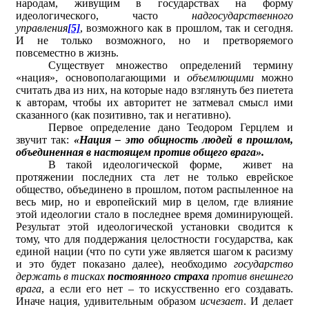
народам, живущим в государствах на форму
идеологического, часто
надгосударственного
управления
[5]
, возможного как в прошлом, так и сегодня.
И не только возможного, но и претворяемого
повсеместно в жизнь.
Существует множество определений термину
«нация», основополагающими и
объемлющими
можно
считать два из них, на которые надо взглянуть без пиетета
к авторам, чтобы их авторитет не затмевал смысл ими
сказанного (как позитивно, так и негативно).
Первое определение дано Теодором Герцлем и
звучит так:
«Нация – это общность людей в прошлом,
объединенная в настоящем против общего врага».
В такой идеологической форме, живет на
протяжении последних ста лет не только еврейское
общество, объединено в прошлом, потом распыленное на
весь мир, но и европейский мир в целом, где влияние
этой идеологии стало в последнее время доминирующей.
Результат этой идеологической установки сводится к
тому, что для поддержания целостности государства, как
единой нации (что по сути уже является шагом к расизму
и это будет показано далее), необходимо
государство
держать в тисках
постоянного страха
против внешнего
врага
, а если его нет – то искусственно его создавать.
Иначе нация, удивительным образом
исчезает
. И делает