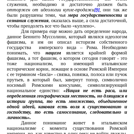
служения, необходимо и достаточно должен быть
отторжен от идеологии купле-продажи
[9]
,
они так же
были разрушены теми, чья
мера государственности и
сознания служения
, оказалась выше, а сила достаточной,
чтобы преодолеть все что было «куплено».
Для примера еще можно дать определение народа,
данное Беннито Муссолини, который являлся идеологом
фашизма, и им он описал историзм собственного
государства имперского вида – Рима. Необходимо
понимать, что
нацизм
является крайней формой
фашизма, а тот фашизм, о котором сегодня говорят - это
тоже национализм, но имеющий итальянские
исторические корни, лежащие в основе Римской Империи
с ее термином «fascia» - связка, повязка, полоса или пучок
прутьев, в который был, завернут топор, символично
носимый Римскими консулами, символизирующий
национальное единство:
«Нация не есть раса, или
определенная географическая местность, но длящаяся в
истории группа, то есть множество, объединенное
одной идеей, каковая есть воля к существованию и
господству, то есть самосознание, следовательно и
личность».
Данное понимание живет в итальянском
национализме с момента существования Римской
империи, но, как известно в одну реку не войти дважды.