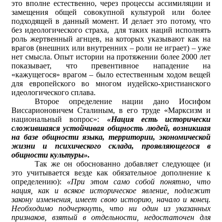
это вполне естественно, через процессы ассимиляции и
замещения общей совокупной культурой или более
подходящей в данный момент. И делает это потому, что
без идеологического страха, для таких наций исполнять
роль жертвенный агнцев, на которых указывают как на
врагов (внешних или внутренних – роли не играет) – уже
нет смысла. Опыт истории на протяжении более 2000 лет
показывает, что превентивное нападение на
«кажущегося» врагом – было естественным ходом вещей
для европейского во многом иудейско-христианского
идеологического сплава.
Второе определение нации дано Иосифом
Виссарионовичем Сталиным, в его труде «Марксизм и
национальный вопрос»:
«Нация есть исторически
сложившаяся устойчивая общность людей, возникшая
на базе общности языка, территории, экономической
жизни и психического склада, проявляющегося в
общности культуры».
Так же он обоснованно добавляет следующее (и
это учитывается везде как обязательное дополнение к
определению):
«При этом само собой понятно, что
нация, как и всякое историческое явление, подлежит
закону изменения, имеет свою историю, начало и конец.
Необходимо подчеркнуть, что ни один из указанных
признаков, взятый в отдельности, недостаточен для