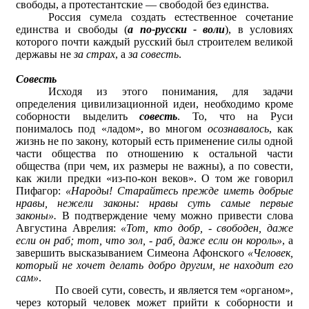
свободы, а протестантские — свободой без единства.
Россия сумела создать естественное сочетание
единства и свободы (
а по-русски - воли
), в условиях
которого почти каждый русский был строителем великой
державы не
за страх
, а
за совесть
.
Совесть
Исходя из этого понимания, для задачи
определения цивилизационной идеи, необходимо кроме
соборности выделить
совесть
. То, что на Руси
понималось под «ладом», во многом
осознавалось
, как
жизнь не по закону, который есть применение силы одной
части общества по отношению к остальной части
общества (при чем, их размеры не важны), а по совести,
как жили предки «из-по-кон веков». О том же говорил
Пифагор:
«Народы! Старайтесь прежде иметь добрые
нравы, нежели законы: нравы суть самые первые
законы».
В подтверждение чему можно привести слова
Августина Аврелия:
«Тот, кто добр, - свободен, даже
если он раб; тот, что зол, - раб, даже если он король»
, а
завершить высказыванием Симеона Афонского
«Человек,
который не хочет делать добро другим, не находит его
сам»
.
По своей сути, совесть, и является тем «органом»,
через который человек может прийти к соборности и