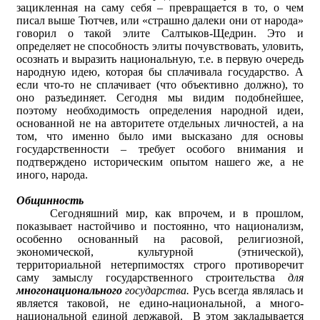
зацикленная на саму себя – превращается в то, о чем
писал выше Тютчев, или «страшно далеки они от народа»
говорил о такой элите Салтыков-Щедрин. Это и
определяет не способность элиты почувствовать, уловить,
осознать и выразить национальную, т.е. в первую очередь
народную идею, которая бы сплачивала государство. А
если что-то не сплачивает (что объективно должно), то
оно разъединяет. Сегодня мы видим подобнейшее,
поэтому необходимость определения народной идеи,
основанной не на авторитете отдельных личностей, а на
том, что именно было ими высказано для основы
государственности – требует особого внимания и
подтверждено историческим опытом нашего же, а не
иного, народа.
Общинность
Сегодняшний мир, как впрочем, и в прошлом,
показывает настойчиво и постоянно, что национализм,
особенно основанный на расовой, религиозной,
экономической, культурной (этнической),
территориальной нетерпимостях строго противоречит
саму замыслу государственного строительства
для
многонационального
государства.
Русь всегда являлась и
является таковой, не едино-национальной, а много-
национальной единой державой. В этом закладывается