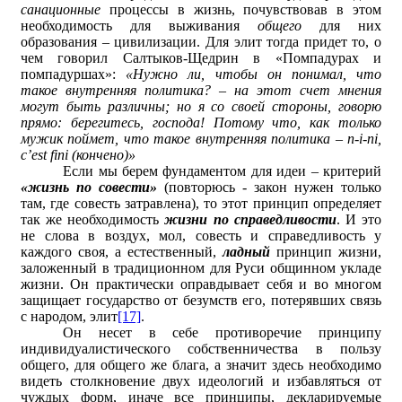
санационные
процессы в жизнь, почувствовав в этом
необходимость для выживания
общего
для них
образования – цивилизации. Для элит тогда придет то, о
чем говорил Салтыков-Щедрин в «Помпадурах и
помпадуршах»:
«Нужно ли, чтобы он понимал, что
такое внутренняя политика? – на этот счет мнения
могут быть различны; но я со своей стороны, говорю
прямо: берегитесь, господа! Потому что, как только
мужик поймет, что такое внутренняя политика –
n-
i-
ni,
c’
est
fini (кончено)»
Если мы берем фундаментом для идеи – критерий
«жизнь по совести»
(повторюсь - закон нужен только
там, где совесть затравлена), то этот принцип определяет
так же необходимость
жизни по справедливости
. И это
не слова в воздух, мол, совесть и справедливость у
каждого своя, а естественный,
ладный
принцип жизни,
заложенный в традиционном для Руси общинном укладе
жизни. Он практически оправдывает себя и во многом
защищает государство от безумств его, потерявших связь
с народом, элит
[17]
.
Он несет в себе противоречие принципу
индивидуалистического собственничества в пользу
общего, для общего же блага, а значит здесь необходимо
видеть столкновение двух идеологий и избавляться от
чуждых форм, иначе все принципы, декларируемые