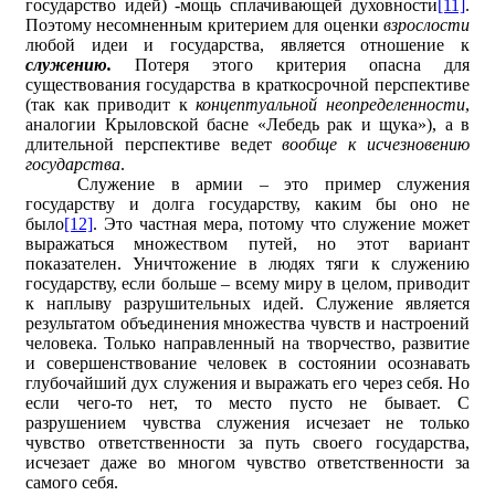
государство идей) -мощь сплачивающей духовности
[11]
.
Поэтому несомненным критерием для оценки
взрослости
любой идеи и государства, является отношение к
служению.
Потеря этого критерия опасна для
существования государства в краткосрочной перспективе
(так как приводит к
концептуальной неопределенности
,
аналогии Крыловской басне «Лебедь рак и щука»), а в
длительной перспективе ведет
вообще к исчезновению
государства
.
Служение в армии – это пример служения
государству и долга государству, каким бы оно не
было
[12]
. Это частная мера, потому что служение может
выражаться множеством путей, но этот вариант
показателен. Уничтожение в людях тяги к служению
государству, если больше – всему миру в целом, приводит
к наплыву разрушительных идей. Служение является
результатом объединения множества чувств и настроений
человека. Только направленный на творчество, развитие
и совершенствование человек в состоянии осознавать
глубочайший дух служения и выражать его через себя. Но
если чего-то нет, то место пусто не бывает. С
разрушением чувства служения исчезает не только
чувство ответственности за путь своего государства,
исчезает даже во многом чувство ответственности за
самого себя.