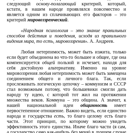
следующий
основу-полагающий
критерий, который,
кстати, в нашем народе проявлялся повсеместно и
является одним из сплачивающих его факторов – это
критерий
мировоззренческий
.
«Народная психология – это знание правильных
способов действия и поведения, исходя из правильного
видения мира, то есть, мировоззрения».
А. Андреев.
Любая нетерпимость, может быть изжита, только
если будет объединена во что-то большее и общее, где она
компенсируется
общей
пользой и исчезает, находя для
себя достойную альтернативу. Именно на уровне
мировоззрения любая нетерпимость может быть замещена
соединением общего и личного блага. Так, если
прослеживать логическую цепочку – коммунизм и СССР
стал возможным потому, что большевики смогли дать
народу ту идею, с которой тот жил на протяжении
множества веков. Коммуна – это община. А значит, к
нашей национальной идеи
общинность
имеет
первостепенное отношение. Важно видеть, если единство
народа и государства
есть
, то благо целому есть благо
части. Этот принцип, по которому можно увидеть
эффективность этого единства. Иначе благо части (я сам,
а государство само как-нибудь без меня) в лучшем случае