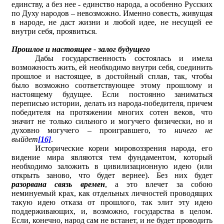
единству, а без нее - единство народа, а особенно Русских
по Духу народов – невозможно. Именно совесть, живущая
в народе, не даст жизни и любой идее, не несущей ее
внутри себя, проявиться.
Прошлое и настоящее - залог будущего
Дабы государственность состоялась и имела
возможность жить, ей необходимо внутри себя, соединить
прошлое и настоящее, в достойный сплав, так, чтобы
было возможно соответствующее этому прошлому и
настоящему будущее. Если постоянно заниматься
переписью истории, делать из народа-победителя, причем
победителя на протяжении многих сотен веков, что
значит не только сильного и могучего физически, но и
духовно могучего – проигравшего, то
ничего не
выйдет
[16]
.
Исторические корни мировоззрения народа, его
видение мира являются тем фундаментом, который
необходимо заложить в цивилизационную идею (или
открыть заново, что будет вернее). Без них будет
разорвана связь времен
, а это влечет за собою
неминуемый крах, как отдельных личностей проводящих
такую идею отказа от прошлого, так элит эту идею
поддерживающих, и, возможно, государства в целом.
Если, конечно, народ сам не встанет, и не будет проводить