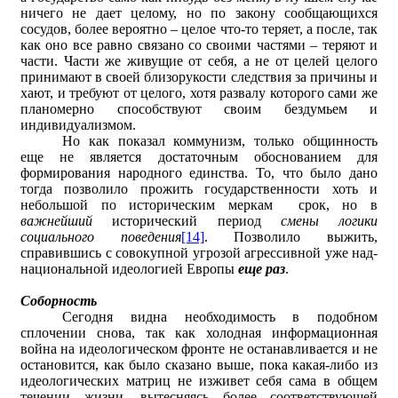
ничего не дает целому, но по закону сообщающихся
сосудов, более вероятно – целое что-то теряет, а после, так
как оно все равно связано со своими частями – теряют и
части. Части же живущие от себя, а не от целей целого
принимают в своей близорукости следствия за причины и
хают, и требуют от целого, хотя развалу которого сами же
планомерно способствуют своим бездумьем и
индивидуализмом.
Но как показал коммунизм, только общинность
еще не является достаточным обоснованием для
формирования народного единства. То, что было дано
тогда позволило прожить государственности хоть и
небольшой по историческим меркам срок, но в
важнейший
исторический период
смены логики
социального поведения
[14]
. Позволило выжить,
справившись с совокупной угрозой агрессивной уже над-
национальной идеологией Европы
еще раз
.
Соборность
Сегодня видна необходимость в подобном
сплочении снова, так как холодная информационная
война на идеологическом фронте не останавливается и не
остановится, как было сказано выше, пока какая-либо из
идеологических матриц не изживет себя сама в общем
течении жизни, вытесняясь более соответствующей