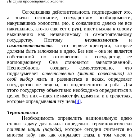
Не слуги просвещенья, а холопы.
Сегодняшняя действительность подтверждает это,
а значит осознание, государством необходимости,
накушавшись холопства (но, к сожалению далеко не все
накушались, кто-то еще ест с рук), ищет выхода к своему
выживанию как независимому и самостоятельному
государству. Поэтому
независимость
и
самостоятельность
– это первые критерии, которые
должны быть заложены в идею. Без нее – она не является
собственной по отношению к государству, ее
воплощающему. Она становится заимствованной.
Неспособность созидать самостоятельно, что
подразумевает
ответственно (значит совестливо)
за
свой выбор
жить и развиваться в веках, определяет
государство не лидера, но подчиненного и раба. Для
этого государству объективно необходимо определиться в
целях, без них – идея не имеет фундамента, и в средствах,
которые оправдыва
ют
эту цель
[4]
.
Терминология
Необходимость определить национальную идею
ставит задачу для начала определить терминологически
понятие нации (народа)
, которое сегодня считается во
многом табу, так как открывает глаза, в том числе и