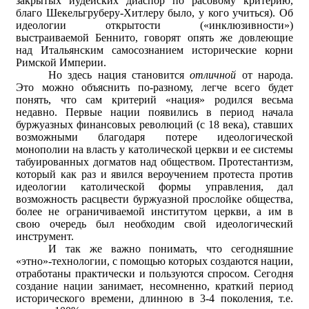
закрытых иудейских диаспор по расовому критерию,
благо Шекельгруберу-Хитлеру было, у кого учиться). Об
идеологии открытости («инклюзивности»)
выстраиваемой Беннито, говорят опять же довлеющие
над Итальянским самосознанием исторические корни
Римской Империи.
Но здесь нация становится
отличной
от народа.
Это можно объяснить по-разному, легче всего будет
понять, что сам критерий «нация» родился весьма
недавно. Первые нации появились в период начала
буржуазных финансовых революций (с 18 века), ставших
возможными благодаря потере идеологической
монополии на власть у католической церкви и ее системы
табуированных догматов над обществом. Протестантизм,
который как раз и явился вероучением протеста против
идеологии католической формы управления, дал
возможность расцвести буржуазной прослойке общества,
более не ограничиваемой институтом церкви, а им в
свою очередь был необходим свой идеологический
инструмент.
И так же важно понимать, что сегодняшние
«этно»-технологии, с помощью которых создаются нации,
отработаны практически и пользуются спросом. Сегодня
создание нации занимает, несомненно, краткий период
исторического времени, длинною в 3-4 поколения, т.е.