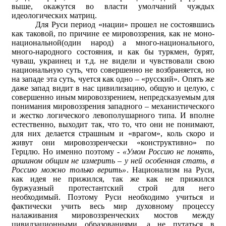
выше, окажутся во власти умолчаний чуждых
идеологических матриц.
Для Руси период «нации» прошел не состоявшись
как таковой, по причине ее мировоззрения, как не моно-
национальной(один народ) а много-национального,
много-народного состояния, и как бы туркмен, бурят,
чуваш, украинец и т.д. не видели и чувствовали свою
национальную суть, что совершенно не возбраняется, но
на западе эта суть, чуется как одно – «русский». Опять же
даже запад видит в нас цивилизацию, общую и целую, с
совершенно иным мировоззрением, непредсказуемым для
понимания мировоззрения западного – механистического
и жестко логического левополушарного типа. И вполне
естественно, выходит так, что то, что они не понимают,
для них делается страшным и «врагом», коль скоро и
живут они мировоззренчески «конструктивно» по
Герцлю. Но именно поэтому -
«Умом Россию не понять,
аршином общим не измерить – у ней особенная стать, в
Россию можно только верить»
. Национализм на Руси,
как идея не прижился, так же как не прижился
буржуазный протестантский строй для него
необходимый. Поэтому Руси необходимо учиться и
фактически учить весь мир духовному процессу
налаживания мировоззренческих мостов между
цивилзационными образованиями, а не путаться в