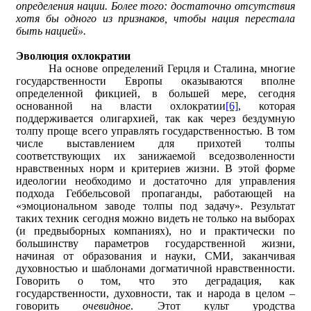
определения нации. Более того: достаточно отсутствия
хотя бы одного из признаков, чтобы нация перестала
быть нацией».
Эволюция охлократии
На основе определений Герцля и Сталина, многие
государственности Европы оказываются вполне
определенной фикцией, в большей мере, сегодня
основанной на власти охлократии
[6]
, которая
поддерживается олигархией, так как через бездумную
толпу проще всего управлять государственностью. В том
числе выставлением для прихотей толпы
соответствующих их занижаемой вседозволенности
нравственных норм и критериев жизни. В этой форме
идеологии необходимо и достаточно для управления
подхода Геббельсовой пропаганды, работающей на
«эмоциональном заводе толпы под задачу». Результат
таких техник сегодня можно видеть не только на выборах
(и предвыборных компаниях), но и практически по
большинству параметров государственной жизни,
начиная от образования и науки, СМИ, заканчивая
духовностью и шаблонами догматичной нравственности.
Говорить о том, что это деградация, как
государственности, духовности, так и народа в целом –
говорить
очевидное
. Этот культ уродства