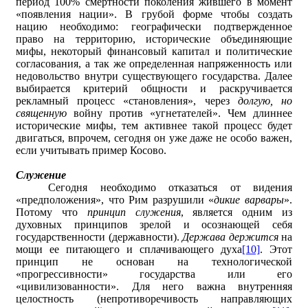
период 100% смертности поколения жившего в момент
«появления нации». В грубой форме чтобы создать
нацию необходимо: географически подтвержденное
право на территорию, исторические объединяющие
мифы, некоторый финансовый капитал и политические
согласования, а так же определенная напряженность или
недовольство внутри существующего государства. Далее
выбирается критерий общности и раскручивается
рекламный процесс «становления», через
долгую, но
священную
войну против «угнетателей». Чем длиннее
исторические мифы, тем активнее такой процесс будет
двигаться, впрочем, сегодня он уже даже не особо важен,
если учитывать пример Косово.
Служение
Сегодня необходимо отказаться от видения
«предположения», что Рим разрушили «
дикие варвары
».
Потому что
принцип служения
, является одним из
духовных принципов зрелой и осознающей себя
государственности (державности).
Держава держится
на
мощи ее питающего и сплачивающего духа
[10]
. Этот
принцип не основан на технологической
«прогрессивности» государства или его
«цивилизованности». Для него важна внутренняя
целостность (непротиворечивость направляющих