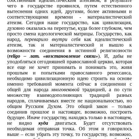
собственным идеалистическим атеизмом, в результате
чего в государстве проявился, путем естественного
вытеснения одних идей, другими, более активными и
соответствующими времени - материалистический
атеизм. Сегодня наше государство, как цивилизация,
духовно оказалась на перепутье, куда более глубоком, чем
просто смена идеологической матрицы. Государство, как
народ,
переварило внутри себя
как идеалистический
атеизм, так и материалистический и вышло к
возможности соединения в истинной религиозности
(
religo – лат. «возстановление связи»
). И, дабы не
уподобляться сегодняшней православной церкви, которая
все еще не хочет принимать и понимать это, живя
прошлым и попытками православного ренессанса,
необходимо цивилизационную идею строить на основе
именно требований момента сейчас в соединении с
общей для народа
многовековой
традицией, а по сути
множеству взаимодополняющих традиций разных
народов, сплачиваемых вместе не национальностью, но
общим Русским Духом. Это общий закон – только
соединив прошлое и настоящее, возможно, построить
будущее. Иначе государству, находясь только в настоящем,
не видно
куда
двигаться. Будет отсутствовать
необходимая отправная точка. Об этом и говорилось
выше – если убрать эту точку, то государству, возможно,