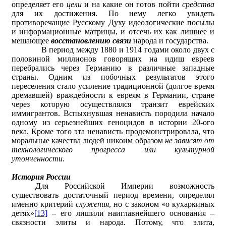
определяет его
цели
и на какие он готов пойти
средства
для их достижения. По нему легко увидеть
противоречащие Русскому Духу идеологические посылы
и информационные матрицы, и отсечь их как лишнее и
мешающее
восстановлению связи
народа и государства.
В период между 1880 и 1914 годами около двух с
половиной миллионов говорящих на идиш евреев
перебрались через Германию в различные западные
страны. Одним из побочных результатов этого
переселения стало усиление традиционной (долгое время
дремавшей) враждебности к евреям в Германии, стране
через которую осуществлялся транзит еврейских
иммигрантов. Вспыхнувшая ненависть породила начало
одному из серьезнейших геноцидов в истории 20-ого
века. Кроме того эта ненависть продемонстрировала, что
моральные качества людей никоим образом
не зависят от
технологического прогресса или культурной
утонченности
.
История России
Для Российской Империи возможность
существовать достаточный период времени, определял
именно критерий
служения
, но с законом «о кухаркиных
детях»
[13]
– его лишили наиглавнейшего основания –
связности элиты и народа. Потому, что элита,