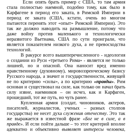
Если опять брать пример с США, то там армия
стала полностью наемной, подобно тому, как было в
Карфагене в период его заката, в Римской Империи в
период ее заката (США, кстати, очень во многом
пытаются перенять этот «опыт» Римской Империи). Это
так же должно наводить на размышление, потому что
даже войну против маленького и технологически
неразвитого Вьетнама, США по сути проиграли, что
является показателем низкого духа, а не превосходства
технологий.
В ракурсе всего вышеперечисленного - идеология
о создании из Руси «третьего Рима» - является не только
лишней, но и опасной. Она наносит вред именно
нравственному (духовному), мировоззренческому базису
Русского народа, а значит и государственности, живущей
не по критерию «силы», а по критерию
«правды»
. Рим
основан и существовал на силе, как только он начал брать
силу извне, наемников – он исчез, как и Карфаген,
прошедший, тот же путь, но чуть ранее.
Купленная армия (солдат, чиновников, актеров,
писателей, журналистов, ученых – разных столпов
государства) не несет духа
служения отечеству
. Это так
же выражается в известной фразе
«Бог не в силе, а в
правде»
. И если пойти дальше – то этот критерий вполне
адекватно и объективно
выявляет интересы человека
,