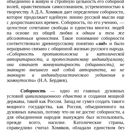
объединено в живую и стройную цельность его соборной
волей, нравственным самосознанием, устремленностью к
творчеству. А Д.А. Хомяков дает определение соборности,
которое продолжает идейную линию русской мысли еще
с дохристианских времен. Соборность, по его учению, —
целостное сочетание свободы и единства многих людей
на основе их общей любви
к одним и тем же
абсолютным ценностям
. Такое понимание соборности
соответствовало древнерусскому понятию
«лад»
и было
неразрывно связано с общинной жизнью русского народа.
«Соборность противоположна и католической
авторитарности, и протестантскому индивидуализму,
она означает коммунитарность (общинность), не
знающую внешнего над собой авторитета, но не
знающую и индивидуалистического уединения и
замкнутости»
(Н.А. Бердяев).
Соборность
— одно из главных духовных
условий
цивилизационного единства
и создания мощной
державы, такой как Россия. Запад не сумел создать такого
мощного государства, как Россия, объединенного на
духовных началах, потому что он не достиг соборности, а
для объединения народов вынужден был использовать,
прежде всего, насилие. Католические страны,
справедливо считал Хомяков, обладали единством без