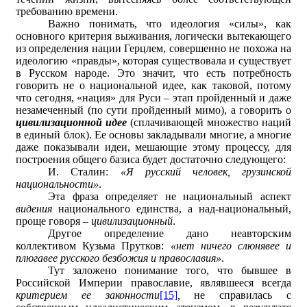
требованию времени.
Важно понимать, что идеология «силы», как
основного критерия выживания, логически вытекающего
из определения нации Герцлем, совершенно не похожа на
идеологию «правды», которая существовала и существует
в Русском народе. Это значит, что есть потребность
говорить не о национальной идее, как таковой, потому
что сегодня, «нация» для Руси – этап пройденный и даже
незамеченный (по сути пройденный мимо), а говорить о
цивилизационной идее
(сплачивающей множество наций
в единый блок). Ее основы закладывали многие, а многие
даже показывали идеи, мешающие этому процессу, для
построения общего базиса будет достаточно следующего:
И. Сталин:
«Я русский человек, грузинской
национальности»
.
Эта фраза определяет не национальный аспект
видения
национального единства, а над-национальный,
проще говоря –
цивилизационный
.
Другое определение дано неавторским
коллективом Кузьма Прутков:
«нет ничего слюнявее и
плюгавее русского безбожия и православия»
.
Тут заложено понимание того, что бывшее в
Российской Империи православие, являвшееся всегда
критерием ее законности
[15]
,
не справилась с