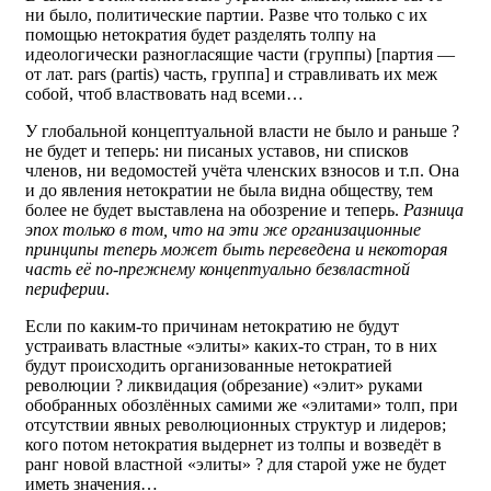
ни было, политические партии. Разве что только с их
помощью нетократия будет разделять толпу на
идеологически разногласящие части (группы) [партия —
от лат. pars (partis) часть, группа] и стравливать их меж
собой, чтоб властвовать над всеми…
У глобальной концептуальной власти не было и раньше ?
не будет и теперь: ни писаных уставов, ни списков
членов, ни ведомостей учёта членских взносов и т.п. Она
и до явления нетократии не была видна обществу, тем
более не будет выставлена на обозрение и теперь.
Разница
эпох только в том, что на эти же организационные
принципы теперь может быть переведена и некоторая
часть её по-прежнему концептуально безвластной
периферии
.
Если по каким-то причинам нетократию не будут
устраивать властные «элиты» каких-то стран, то в них
будут происходить организованные нетократией
революции ? ликвидация (обрезание) «элит» руками
обобранных обозлённых самими же «элитами» толп, при
отсутствии явных революционных структур и лидеров;
кого потом нетократия выдернет из толпы и возведёт в
ранг новой властной «элиты» ? для старой уже не будет
иметь значения…