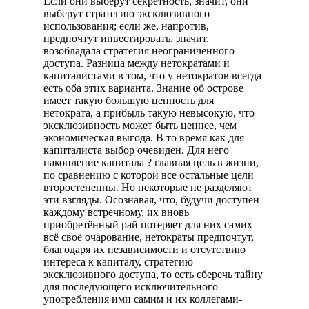
Если они выберут секретность, значит, они
выберут стратегию эксклюзивного
использования; если же, напротив,
предпочтут инвестировать, значит,
возобладала стратегия неограниченного
доступа. Разница между нетократами и
капиталистами в том, что у нетократов всегда
есть оба этих варианта. Знание об острове
имеет такую большую ценность для
нетократа, а прибыль такую невысокую, что
эксклюзивность может быть ценнее, чем
экономическая выгода. В то время как для
капиталиста выбор очевиден. Для него
накопление капитала ? главная цель в жизни,
по сравнению с которой все остальные цели
второстепенны. Но некоторые не разделяют
эти взгляды. Осознавая, что, будучи доступен
каждому встречному, их вновь
приобретённый рай потеряет для них самих
всё своё очарование, нетократы предпочтут,
благодаря их независимости и отсутствию
интереса к капиталу, стратегию
эксклюзивного доступа, то есть сберечь тайну
для последующего исключительного
употребления ими самим и их коллегами-