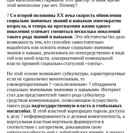
этой монополии уже нет. Почему?
?
Со второй половины XX века скорость обновления
социально значимых знаний и навыков многократно
возросла, и теперь на протяжении жизни одного
поколения успевает смениться несколько поколений
такого рода знаний и навыков
. Это обстоятельство дало
возможность тем, кто способен самостоятельно
выработать или освоить новые социально значимые
знания и навыки, реализовать их непосредственно в виде
той или иной власти, альтернативной номинальной
власти прежней социально-статусной «элиты».
На этой основе возникают субкультуры, характеризуемые
если не единолично монопольным, то
узкокорпоративным ? «эксклюзивным» ? обладанием
социально значимыми знаниями и навыками. Интернет
стал для представителей такого рода субкультур
средством коммуникации, позволяющим осуществить
такого рода
надгосударственную власть в глобальных
масштабах
. В этой властной корпорации пароль доступа
к делу ? информированность и деловая компетентность, а
виртуальная властная вертикаль формируется в
соответствии с алгоритмом, доказавшим свою
работоспособность ещё с добиблейских времён, в период,