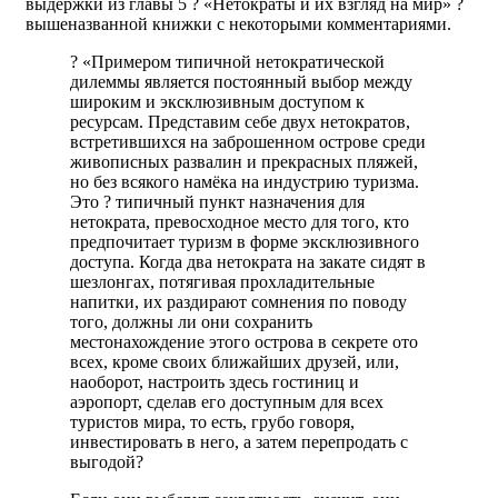
выдержки из главы 5 ? «Нетократы и их взгляд на мир» ?
вышеназванной книжки с некоторыми комментариями.
? «Примером типичной нетократической
дилеммы является постоянный выбор между
широким и эксклюзивным доступом к
ресурсам. Представим себе двух нетократов,
встретившихся на заброшенном острове среди
живописных развалин и прекрасных пляжей,
но без всякого намёка на индустрию туризма.
Это ? типичный пункт назначения для
нетократа, превосходное место для того, кто
предпочитает туризм в форме эксклюзивного
доступа. Когда два нетократа на закате сидят в
шезлонгах, потягивая прохладительные
напитки, их раздирают сомнения по поводу
того, должны ли они сохранить
местонахождение этого острова в секрете ото
всех, кроме своих ближайших друзей, или,
наоборот, настроить здесь гостиниц и
аэропорт, сделав его доступным для всех
туристов мира, то есть, грубо говоря,
инвестировать в него, а затем перепродать с
выгодой?