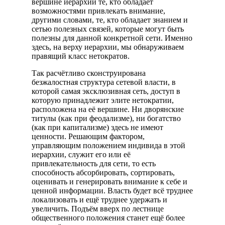
вершине иерархии те, кто обладает
возможностями привлекать внимание,
другими словами, те, кто обладает знанием и
сетью полезных связей, которые могут быть
полезны для данной конкретной сети. Именно
здесь, на верху иерархии, мы обнаруживаем
правящий класс нетократов.
Так расчётливо сконструирована
безжалостная структура сетевой власти, в
которой самая эксклюзивная сеть, доступ в
которую принадлежит элите нетократии,
расположена на её вершине. Ни дворянские
титулы (как при феодализме), ни богатство
(как при капитализме) здесь не имеют
ценности. Решающим фактором,
управляющим положением индивида в этой
иерархии, служит его или её
привлекательность для сети, то есть
способность абсорбировать, сортировать,
оценивать и генерировать внимание к себе и
ценной информации. Власть будет всё труднее
локализовать и ещё труднее удержать и
увеличить. Подъём вверх по лестнице
общественного положения станет ещё более