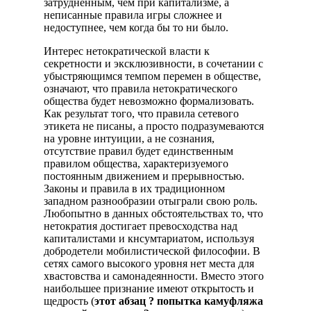
затруднённым, чем при капитализме, а
неписанные правила игры сложнее и
недоступнее, чем когда бы то ни было.
Интерес нетократической власти к
секретности и эксклюзивности, в сочетании с
убыстряющимся темпом перемен в обществе,
означают, что правила нетократического
общества будет невозможно формализовать.
Как результат того, что правила сетевого
этикета не писаны, а просто подразумеваются
на уровне интуиции, а не сознания,
отсутствие правил будет единственным
правилом общества, характеризуемого
постоянным движением и прерывностью.
Законы и правила в их традиционном
западном разнообразии отыграли свою роль.
Любопытно в данных обстоятельствах то, что
нетократия достигает превосходства над
капиталистами и кнсумтариатом, используя
добродетели мобилистической философии. В
сетях самого высокого уровня нет места для
хвастовства и самонадеянности. Вместо этого
наибольшее признание имеют открытость и
щедрость (
этот абзац ? попытка камуфляжа