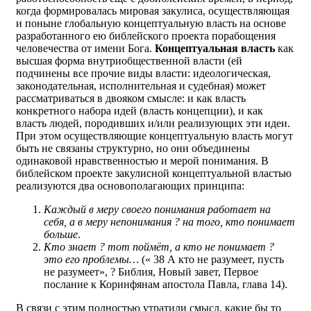
когда формировалась мировая закулиса, осуществляющая
и поныне глобальную концептуальную власть на основе
разработанного ею библейского проекта порабощения
человечества от имени Бога.
Концептуальная власть
как
высшая форма внутриобщественной власти (ей
подчинены все прочие виды власти: идеологическая,
законодательная, исполнительная и судебная) может
рассматриваться в двояком смысле: и как власть
конкретного набора идей (власть концепции), и как
власть людей, породивших и/или реализующих эти идеи.
При этом осуществляющие концептуальную власть могут
быть не связаны структурно, но они объединены
одинаковой нравственностью и мерой понимания. В
библейском проекте закулисной концептуальной властью
реализуются два основополагающих принципа:
Каждый в меру своего понимания работает на
себя, а в меру непонимания ? на того, кто понимает
больше
.
Кто знает ? тот поймёт, а кто не понимает ?
это его проблемы…
(« 38 А кто не разумеет, пусть
не разумеет», ? Библия, Новый завет, Первое
послание к Коринфянам апостола Павла, глава 14).
В связи с этим полностью утратили смысл, какие бы то