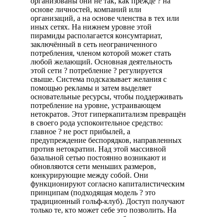
организованы они не так, как прежде ? на
основе личностей, компаний или
организаций, а на основе членства в тех или
иных сетях. На нижнем уровне этой
пирамиды располагается консумтариат,
заключённый в сеть неограниченного
потребления, членом которой может стать
любой желающий. Основная деятельность
этой сети ? потребление ? регулируется
свыше. Система подсказывает желания с
помощью рекламы и затем выделяет
основательные ресурсы, чтобы поддерживать
потребление на уровне, устраивающем
нетократов. Этот гиперкапитализм превращён
в своего рода успокоительное средство:
главное ? не рост прибылей, а
предупреждение беспорядков, направленных
против нетократии. Над этой массивной
базальной сетью постоянно возникают и
обновляются сети меньших размеров,
конкурирующие между собой. Они
функционируют согласно капиталистическим
принципам (подходящая модель ? это
традиционный гольф-клуб). Доступ получают
только те, кто может себе это позволить. На