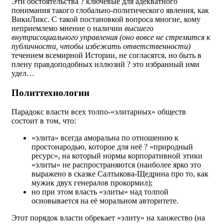
Эти обстоятельства ? ключевые для адекватного
понимания такого глобально-политического явления, как
ВикиЛикс. С такой постановкой вопроса многие, кому
неприемлемо мнение о наличии
высшего
внутрисоциального управления (оно вовсе не стремится к
публичности, чтобы избежать ответственности)
течением всемирной Истории, не согласятся, но быть в
плену правдоподобных иллюзий ? это избранный ими
удел…
Политтехнологии
Парадокс власти всех толпо-«элитарных» обществ
состоит в том, что:
«элита» всегда аморальна по отношению к
простонародью, которое для неё ? «природный
ресурс», на который нормы корпоративной этики
«элиты» не распространяются (наиболее ярко это
выражено в сказке Салтыкова-Щедрина про то, как
мужик двух генералов прокормил);
но при этом власть «элиты» над толпой
основывается на её моральном авторитете.
Этот порядок власти обрекает «элиту» на ханжество (на