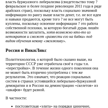
власть буржуазного либерализма (свидетельство тому ?
февральские и более поздние революции 2011 года в ряде
арабских стран), поскольку власть социально значимой
информации по рангу выше власти денег, т.е. не все идеи
и навыки продаются, кроме того ? не все могут быть
куплены, поскольку освоение информации ? это работа
собственной психики, за которую богатый дурак лишён
возможности заплатить,
хотя возможно кто-то из
нетократов и сможет «развести его на бабки» под
видом обучения некому «эксклюзиву»
.
Россия и ВикиЛикс
Политтехнология, о которой было сказано выше, на
территории СССР уже отработала своё в годы т.н.
«перестройки». В течение жизни одного поколения она
не может быть вторично употреблена с тем же
результатом. Это означает, что реакция социальных
систем в странах устоявшейся либерально-буржуазной
демократии и в России на демонстрацию «скелетов» из
«шкафов» будет разной.
В частности:
постсоветская «элита» на порядки циничнее,