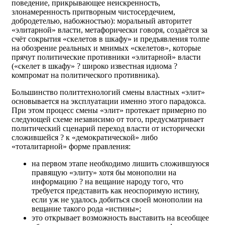
поведение, прикрывающее неискренность,
злонамеренность притворным чистосердечием,
добродетелью, набожностью): моральный авторитет
«элитарной» власти, метафорически говоря, создаётся за
счёт сокрытия «скелетов в шкафу» и предъявления толпе
на обозрение реальных и мнимых «скелетов», которые
прячут политические противники «элитарной» власти
(«скелет в шкафу» ? широко известная идиома ?
компромат на политического противника).
Большинство политтехнологий смены властных «элит»
основывается на эксплуатации именно этого парадокса.
При этом процесс смены «элит» протекает примерно по
следующей схеме независимо от того, предусматривает
политический сценарий переход власти от исторически
сложившейся ? к «демократической» либо
«тоталитарной» форме правления:
на первом этапе необходимо лишить сложившуюся
правящую «элиту» хотя бы монополии на
информацию ? на вещание народу того, что
требуется представить как неоспоримую истину,
если уж не удалось добиться своей монополии на
вещание такого рода «истины»;
это открывает возможность выставить на всеобщее