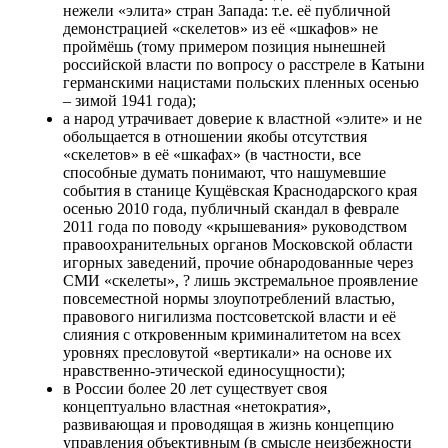
нежели «элита» стран Запада: т.е. её публичной
демонстрацией «скелетов» из её «шкафов» не
проймёшь (тому примером позиция нынешней
российской власти по вопросу о расстреле в Катыни
германскими нацистами польских пленных осенью
– зимой 1941 года);
а народ утрачивает доверие к властной «элите» и не
обольщается в отношении якобы отсутствия
«скелетов» в её «шкафах» (в частности, все
способные думать понимают, что нашумевшие
события в станице Кущёвская Краснодарского края
осенью 2010 года, публичный скандал в феврале
2011 года по поводу «крышевания» руководством
правоохранительных органов Московской области
игорных заведений, прочие обнародованные через
СМИ «скелеты», ? лишь экстремальное проявление
повсеместной нормы злоупотреблений властью,
правового нигилизма постсоветской власти и её
слияния с откровенным криминалитетом на всех
уровнях пресловутой «вертикали» на основе их
нравственно-этической единосущности);
в России более 20 лет существует своя
концептуально властная «нетократия»,
развивающая и проводящая в жизнь концепцию
управления объективным (в смысле неизбежности