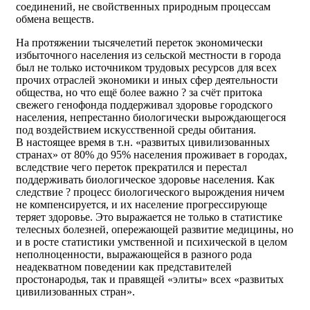
соединений, не свойственных природным процессам
обмена веществ.
На протяжении тысячелетий переток экономически
избыточного населения из сельской местности в города
был не только источником трудовых ресурсов для всех
прочих отраслей экономики и иных сфер деятельности
общества, но что ещё более важно ? за счёт притока
свежего генофонда поддерживал здоровье городского
населения, непрестанно биологически вырождающегося
под воздействием искусственной среды обитания.
В настоящее время в т.н. «развитых цивилизованных
странах» от 80% до 95% населения проживает в городах,
вследствие чего переток прекратился и перестал
поддерживать биологическое здоровье населения. Как
следствие ? процесс биологического вырождения ничем
не компенсируется, и их население прогрессирующе
теряет здоровье. Это выражается не только в статистике
телесных болезней, опережающей развитие медицины, но
и в росте статистики умственной и психической в целом
неполноценности, выражающейся в разного рода
неадекватном поведении как представителей
простонародья, так и правящей «элиты» всех «развитых
цивилизованных стран».