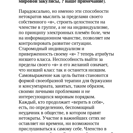
мировой закулисы, ? наше примечание
).
Парадоксально, но именно эти способности
нетократов мыслить за пределами своего
собственного «я», строить целостности на
членстве в группе, а не на индивидуализме,
по принципу электронных племён боле, чем
на информационном чванстве, позволяет им
контролировать развитие ситуации.
Старомодный индивидуализм и
приверженность своему «я» ? теперь атрибуты
низшего класса. Неспособность выйти за
пределы своего «я» и его желаний означает,
что низший класс так и останется низшим.
Самовыражение как цель бытия становится
формой своеобразной терапии для буржуазии
и консумтариата, занятых, таким образом,
своими личными проблемами и не
интересующихся мировым порядком.
Каждый, кто продолжает «верить в себя»,
есть, по определению, беспомощный
неудачник в обществе, в котором правят
нетократы. Участие в важнейших сетях не
оставляет ни времени, ни возможности
прислушиваться к самому себе. Членство в