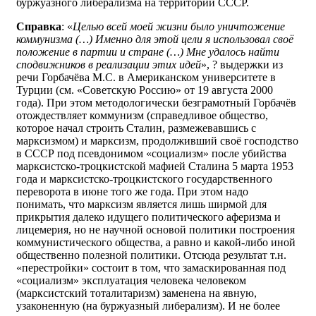
буржуазного либерализма на территории СССР.
Справка
: «
Целью всей моей жизни было уничтожение
коммунизма (…) Именно для этой цели я использовал своё
положение в партии и стране (…) Мне удалось найти
сподвижников в реализации этих идей
», ? выдержки из
речи Горбачёва М.С. в Американском университете в
Турции (см. «Советскую Россию» от 19 августа 2000
года). При этом методологически безграмотный Горбачёв
отождествляет коммунизм (справедливое общество,
которое начал строить Сталин, размежевавшись с
марксизмом) и марксизм, продолживший своё господство
в СССР под псевдонимом «социализм» после убийства
марксистско-троцкистской мафией Сталина 5 марта 1953
года и марксистско-троцкистского государственного
переворота в июне того же года. При этом надо
понимать, что марксизм является лишь ширмой для
прикрытия далеко идущего политического аферизма и
лицемерия, но не научной основой политики построения
коммунистического общества, а равно и какой-либо иной
общественно полезной политики. Отсюда результат т.н.
«перестройки» состоит в том, что замаскированная под
«социализм» эксплуатация человека человеком
(марксистский тоталитаризм) заменена на явную,
узаконенную (на буржуазный либерализм). И не более