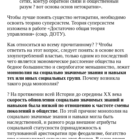
сетях, контур обратной связи и общественный
разум ? вот основа основ нетократии».
Чтобы лучше понять существо нетократии, необходимо
освоить теорию суперсистем. Теория суперсистем
изложена в работе «Достаточно общая теория
управления» (сокр. ДОТУ).
Как относиться ко всему прочитанному? ? Чтобы
ответить на этот вопрос, следует понять: в основе всех
злоупотреблений властью, только одним из последствий
чего является экономическое расслоение общества на
бедное большинство и сверхбогатое меньшинство, лежит
монополия на социально значимые знания и навыки
тех или иных социальных групп
. Почему возникла
такого рода монополия?
? На протяжении всей Истории до середины XX века
скорость обновления социально значимых знаний и
навыков была низкой по отношению к частоте смены
поколений в обществе
. По этой причине монополия на
социально значимые знания и навыки могла быть
наследственной, и разного рода внешние атрибуты
социальной статусности (принадлежность к
титулованной аристократии при феодализме, богатство
при капитализме) скрывали этот фактор. В наше время