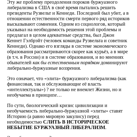
Эту же проблему преодоления пороков буржуазного
либерализма в США в своё время пытались решить
президенты Рузвельт и Кеннеди. Последний был убит, а в
отношении естественности смерти первого ряд историков
высказывают сомнения. Одним из социологов, который
указывал на необходимость решения этой проблемы и
предлагал в целом адекватные средства, был Джон
Кеннет Гэлбрэйт (человек команды Рузвельта и советник
Кеннеди). Однако его взгляды в системе экономического
образования рассматриваются скорее как курьёз, а в мире
(в т.ч. в России) и в системе образования, и во мнениях
обывателей
как бы естественным порядком
доминируют
либерально-буржуазные воззрения.
Это означает, что «элита» буржуазного либерализма (как
финансовая, так и обслуживающие её власть
«интеллектуалы») ? не только не внемлет Жизни, но и
необучаема в принципе…
По сути, биологический кризис цивилизации и
необучаемость либерально-буржуазной «элиты» ставят
Историю (а равно мировую закулису) перед
необходимостью
СЛИТЬ В ИСТОРИЧЕСКОЕ
НЕБЫТИЕ БУРЖУАЗНЫЙ ЛИБЕРАЛИЗМ
.