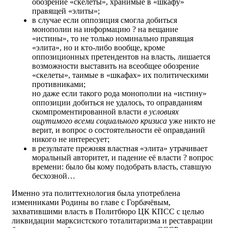
обозрение «скелеты», хранимые в «шкафу»
правящей «элиты»;
в случае если оппозиция смогла добиться
монополии на информацию ? на вещание
«истины», то не только номинально правящая
«элита», но и кто-либо вообще, кроме
оппозиционных претендентов на власть, лишается
возможности выставить на всеобщее обозрение
«скелеты», таимые в «шкафах» их политическими
противниками;
но даже если такого рода монополии на «истину»
оппозиции добиться не удалось, то оправданиям
скомпроментированной власти
в условиях
ощутимого всеми социального кризиса
уже никто не
верит, и вопрос о состоятельности её оправданий
никого не интересует;
в результате прежняя властная «элита» утрачивает
моральный авторитет, и падение её власти ? вопрос
времени: было бы кому подобрать власть, ставшую
бесхозной…
Именно эта политтехнология была употреблена
изменниками Родины во главе с Горбачёвым,
захватившими власть в Политбюро ЦК КПСС с целью
ликвидации марксистского тоталитаризма и реставрации