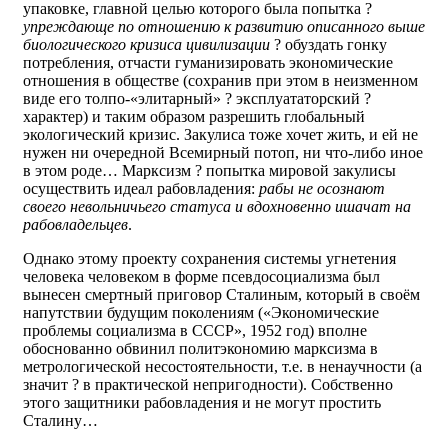
упаковке, главной целью которого была попытка ?
упреждающе по отношению к развитию описанного выше
биологического кризиса цивилизации
? обуздать гонку
потребления, отчасти гуманизировать экономические
отношения в обществе (сохранив при этом в неизменном
виде его толпо-«элитарный» ? эксплуататорский ?
характер) и таким образом разрешить глобальный
экологический кризис. Закулиса тоже хочет жить, и ей не
нужен ни очередной Всемирный потоп, ни что-либо иное
в этом роде… Марксизм ? попытка мировой закулисы
осуществить идеал рабовладения:
рабы не осознают
своего невольничьего статуса и вдохновенно ишачат на
рабовладельцев
.
Однако этому проекту сохранения системы угнетения
человека человеком в форме псевдосоциализма был
вынесен смертный приговор Сталиным, который в своём
напутствии будущим поколениям («Экономические
проблемы социализма в СССР», 1952 год) вполне
обоснованно обвинил политэкономию марксизма в
метрологической несостоятельности, т.е. в ненаучности (а
значит ? в практической непригодности). Собственно
этого защитники рабовладения и не могут простить
Сталину…