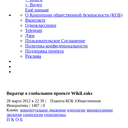
» Видео
Ещё раньше
О Концепции общественной безопасности (КОБ)
Вконтакте
Одноклассники
Telegram
Дзен
Пользовательское Соглашение
Политика конфиденциальности
Поддержка проекта
Реклама
Вкратце о глобальном проекте WikiLeaks
28 марта 2012 в 22:39
|
Планета-КОБ
|
Общественная
Инициатива
|
1407
|
0
Ключи:
концептуальное движение
идеологии
мировоззрение
экология
социология
геополитика
П
К
О
Б