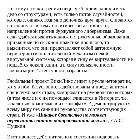
Поэтому с точки зрения спецслужб, привыкших иметь
дело со структурами, есть только поток случайностей,
которые, однако, взаимно дополняя друг друга, сливаются
в стройную систему политической активности,
направленной против буржуазного либерализма. Даже
если удаётся выявить какие-то структурные образования,
привычные по сыскной практике прошлого, то
выяснится, что они представляют собой автономную
периферию (исполнительный механизм) некой
виртуальной системы, которая в силу её виртуальности не
поддаётся локализации, а в силу невыявленности
локализации ? агентурной разработке.
Глобальный проект ВикиЛикс лежит в русле нетократии,
хотя в нём, безусловно, задействованы и представители
спецслужб всех стран, компромат на руководство которых
(в том числе и с их помощью) сливается в Интернет, т.е.
«скелеты», хранимые в их «шкафах», ? демонстрируются
всему миру без санкции руководства соответствующих
стран. И уже «
Никакое богатство не может
перекупить влияния обнародованной мысли
», ? А.С.
Пушкин.
Этот процесс действительно в состоянии подорвать