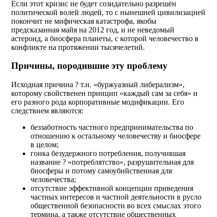
Если этот кризис не будет созидательно разрешён
политической волей людей, то с нынешней цивилизацией
покончит не мифическая катастрофа, якобы
предсказанная майя на 2012 год, и не неведомый
астероид, а биосфера планеты, с которой человечество в
конфликте на протяжении тысячелетий.
Причины, породившие эту проблему
Исходная причина ? т.н. «буржуазный либерализм»,
которому свойственен принцип «каждый сам за себя» и
его разного рода корпоративные модификации. Его
следствием являются:
беззаботность частного предпринимательства по
отношению к остальному человечеству и биосфере
в целом;
гонка безудержного потребления, получившая
название ? «потреблятство», разрушительная для
биосферы и потому самоубийственная для
человечества;
отсутствие эффективной концепции приведения
частных интересов и частной деятельности в русло
общественной безопасности во всех смыслах этого
термина, а также отсутствие общественных