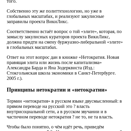
того.
Собственно эту же политтехнологию, но уже в
глобальных масштабах, и реализуют закулисные
заправилы проекта ВикиЛикс.
Соответственно встаёт вопрос о той «элите», которая, по
замыслу закулисных кураторов проекта ВикиЛикс,
должна придти на смену буржуазно-либеральной «элите»
в глобальных масштабах.
Ответ на этот вопрос дан в книжке «Нетократия. Новая
правящая элита или жизнь после капитализма»
Александра Барда и Яна Зодерквиста (Изд.:
Стокгольмская школа экономики в Санкт-Петербурге.
2005 г.).
Принципы нетократии и «нетократии»
Термин «нетократия» в русском языке двусмысленный: в
прямом переводе на русский это ? власть
внутрисоциальной сети, а в русском звучании и в
частичном переводе нетократия ? не то, не та власть.
Чтобы было понятно, о чём идёт речь, приведём