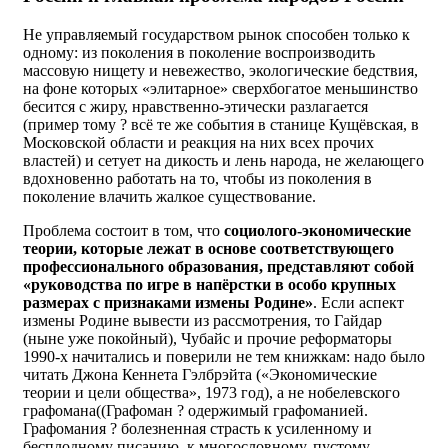
Не управляемый государством рынок способен только к
одному: из поколения в поколение воспроизводить
массовую нищету и невежество, экологические бедствия,
на фоне которых «элитарное» сверхбогатое меньшинство
бесится с жиру, нравственно-этически разлагается
(пример тому ? всё те же события в станице Кущёвская, в
Московской области и реакция на них всех прочих
властей) и сетует на дикость и лень народа, не желающего
вдохновенно работать на то, чтобы из поколения в
поколение влачить жалкое существование.
Проблема состоит в том, что
социолого-экономические
теории, которые лежат в основе соответствующего
профессионального образования, представляют собой
«руководства по игре в напёрстки в особо крупных
размерах с признаками измены Родине»
. Если аспект
измены Родине вывести из рассмотрения, то Гайдар
(ныне уже покойный), Чубайс и прочие реформаторы
1990-х начитались и поверили не тем книжкам: надо было
читать Джона Кеннета Гэлбрэйта («Экономические
теории и цели общества», 1973 год), а не нобелевского
графомана((Графоман ? одержимый графоманией.
Графомания ? болезненная страсть к усиленному и
бесплодному писанию, к многословному, пустому,