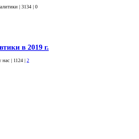
алитики
|
3134
|
0
ью. А как писал Пушкин, «ум человеческий ... не пророк, а
жет выводить из оного глубокие предположения, часто
тверждаемые наступившим настоящим, бывшим когда-то будущим
 индивида, как утверждал Александр…
тики в 2019 г.
у нас
|
1124
|
2
 и плодотворным для нашей космонавтики, и я в данной
 рассказать о наиболее значимых результатах.
их космодромов были выполнены успешно. Можно только
бы подобное достижение стало традицией.
е