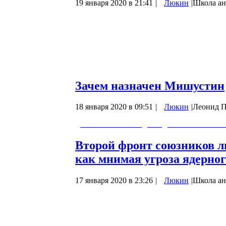
19 января 2020 в 21:41
|
Люкин
|
Школа ан
В данной статье собрано немалое колич
за последние два месяца прошлого 2019 г
мнению, имеют нечто, что их связывает. Д
мы идём?
В Калининграде…
Зачем назначен Мишустин
18 января 2020 в 09:51
|
Люкин
|
Леонид 
Экономист Леонид Пайдиев о назначени
Второй фронт союзников л
как мнимая угроза ядерно
17 января 2020 в 23:26
|
Люкин
|
Школа ан
За последние полгода перед нами прошли
открытие второго фронта союзниками либ
событием, которое произойдёт вскоре. 
формы ядерного противостояния, но это л