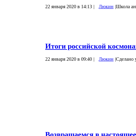
22 января 2020 в 14:13
|
Люкин
|
Школа ан
Будущее всегда манит своей неизвестност
угадчик, он видит общий ход вещей и мо
оправданные временем...», то есть, под
в его предположениях. Но при всём уме
Итоги российской космонав
22 января 2020 в 09:40
|
Люкин
|
Сделано 
Нынешний год выдался довольно удачным
статье решил подвести некоторые итоги и
1. Безаварийный год.
Впервые с 2009 года все запуски с наш
поздравить «Роскосмос» и пожелать, что
2. Рост числа запусков.
В нынешнем году с наших…
Возвращаемся в настояще