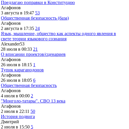
Предлагаю поправки в Конституцию
Агафонов
3 августа в 19:47
53
Общественная безопасность (база)
Агафонов
2 августа в 17:35
24
Язык, мышление, общество как аспекты одного явления в
свете теории языкового сознания
Alexander53
28 июля в 00:33
21
О вписании проектов/сценариев
Агафонов
26 июля в 18:15
1
Тупик караганодонов
Агафонов
26 июля в 18:05
6
Общественная безопасность
Агафонов
4 июля в 00:00
2
"Монголо-татары". СВО 13 века
Агафонов
2 июля в 22:11
50
История подвига
Дмитрий
2 июля в 15:50
5