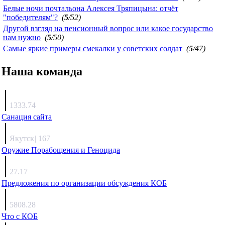
Белые ночи почтальона Алексея Тряпицына: отчёт
"победителям"?
(
5
/52)
Другой взгляд на пенсионный вопрос или какое государство
нам нужно
(
5
/50)
Самые яркие примеры смекалки у советских солдат
(
5
/47)
Наша команда
Агафонов
1333.74
Санация сайта
Каиргали
Якутск
|
167
Оружие Порабощения и Геноцида
Михаил Михайлович
27.17
Предложения по организации обсуждения КОБ
Люкин
5808.28
Что с КОБ