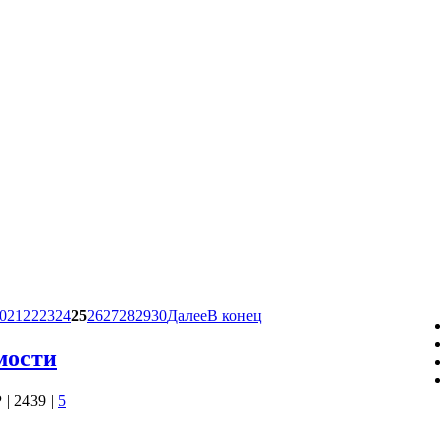
0
21
22
23
24
25
26
27
28
29
30
Далее
В конец
мости
Р
|
2439
|
5
ования)