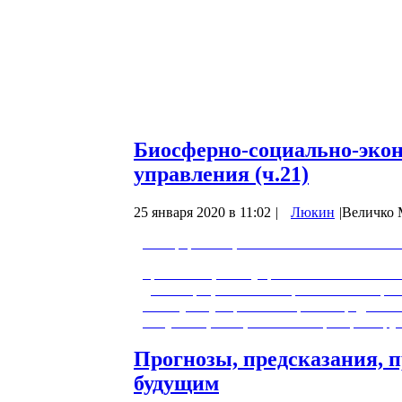
Праведно: помнить, чувствовать, мыслит
1 – 11 марта 2019
Презентация предназначена для «медита
смысле Жизни. «Толстые книги» читать д
позволяют указать на многое кратко, но 
Биосферно-социально-экон
управления (ч.21)
25 января 2020 в 11:02
|
Люкин
|
Величко 
Биосферно-социально экономическая сист
Третья лекция по управлению качеством
демонстрация макета перспективного ро
В.В.Путину. Проанализирован предел кач
нему. Лекция в целом посвящена разбор
Прогнозы, предсказания, 
будущим