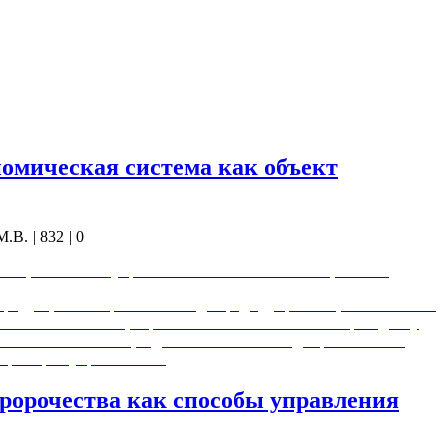
ь, действовать = Преображенье всей Земли
ции» — самостоятельного мировосприятия и размышлений о
олго. Картинки позволяют показать многое быстрее; тезисы
всё равно придётся…
омическая система как объект
М.В.
|
832
|
0
ема, как объект управления. Величко М.В. Лекция № 21
 продукции. Со времени выхода предыдущей лекции состоялось
ссийского авианосца проекта 11430Э «Ламантин» президенту
ества «Ламантина», заданный на этапе свода требований к
у примеров управления…
пророчества как способы управления