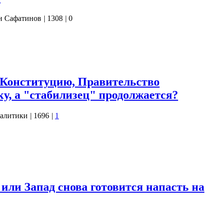
н Сафатинов
|
1308
|
0
ь вопросы. Вопросы рождаются ежеминутно, каждый день.
ивает.) Я давно перестал обращать внимание на его вопросы,
ые ответы: «Не знаю», «Подумай сам» и «А как ты думаешь?».
 Конституцию, Правительство
ку, а "стабилизец" продолжается?
алитики
|
1696
|
1
Федеральному собранию с целым пакетом предложений по
ительство Медведева в полном составе ушло в отставку.
уриного праздника, который в народе проводят в день 15
риного бога (камень с отверстием…
или Запад снова готовится напасть на