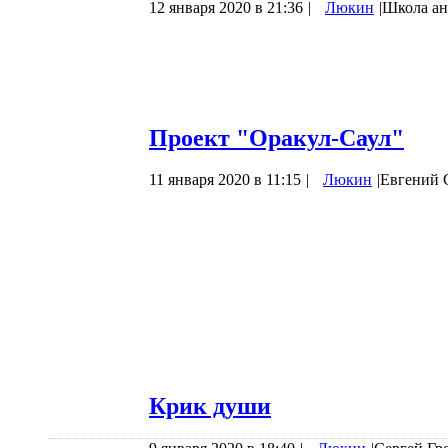
12 января 2020 в 21:36
|
Люкин
|
Школа ан
Опишу два вида проблем, которые возник
осмысленного подхода, потому что иначе
и личное видение шагов, часть из которы
множеством проблем и задач, которые до
Проект "Оракул-Саул"
11 января 2020 в 11:15
|
Люкин
|
Евгений 
Информация к размышлению.
1
«Имитационно-провокационная деятельн
толпо-“элитарных” концепций под покро
общественной безопасности в Богодержав
имитаторов; тем более — для имитаторо
деятельности. После 1992 г. накопилась
Крик души