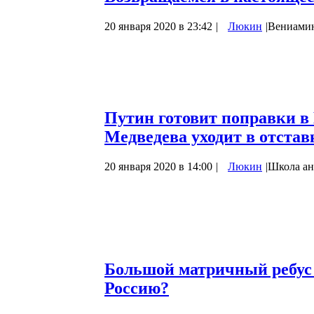
20 января 2020 в 23:42
|
Люкин
|
Вениами
Мой сын, как и все дети, любит задават
(Почему то у ровесников ничего не спраш
так как у меня были заготовлены дежурн
Последняя заготовка срабатывала как…
Путин готовит поправки в
Медведева уходит в отстав
20 января 2020 в 14:00
|
Люкин
|
Школа ан
Владимир Путин выступил с Посланием 
изменению Конституции, после чего Прав
Всё в полном соответствии с традицией к
января, когда курятник чистят, да там ку
Большой матричный ребус 
Россию?