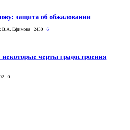
мову: защита об обжаловании
 В.А. Ефимова
|
2430
|
6
об обжаловании Защитник В.А. Ефимова о приговоре В.А.
: некоторые черты градостроения
92
|
0
е принципы градостроения будущего, соответствующие новой
смену деградирующей, но пока ещё господствующей —
гармоничном развитии и взаимодействии человека, общества и
 точными, на основе объективных закономерностей