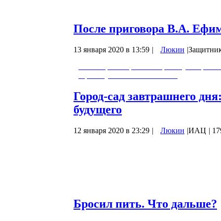
правильного понимания происходящих…
После приговора В.А. Ефи
13 января 2020 в 13:59
|
Люкин
|
Защитник
После приговора В.А. Ефимову: защита 
Ефимову и его обжаловании.
Город-сад завтрашнего дня
будущего
12 января 2020 в 23:29
|
Люкин
|
ИАЦ
|
17
В сегодняшней статье изложим некоторы
концепции жизнеустройства, идущей на 
Западной. Эти принципы базируются на 
природы между собой. А если быть более
человеческого бытия. Часть из них…
Бросил пить. Что дальше?