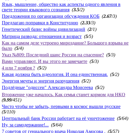
Язык, мышление, общество как аспекты одного явления в
свете теории языкового сознания
(
3.5
/2)
Предложения по организации обсуждения КОБ
(
2.67
/3)
Предлагаю поправки в Конституцию
(
2.33
/3)
Генетический базис войны цивилизаций
(
2
/1)
Матрица развода: отношения и возраст
(
5
/5)
Как на самом деле устроено мироздание? Большого взрыва не
было
(
5
/4)
Указ №809: Последний шанс России на спасение?
(
5
/3)
Вами управляют. И вы этого не замечаете
(
5
/3)
4 или 7 ноября ?
(
5
/2)
Какая должна быть идеология. И она единственная.
(
5
/2)
Энергия мечты и энергия разрушения
(
5
/2)
Подлёдные "одиссеи" Александра Моисеева
(
5
/2)
Вторжение уже началось. Как семья станет кормом для НКО
(
9.99
/451)
Чисто чтобы не забыть, первыми в космос вышли русские
(
5
/110)
Центральный банк России работает на её уничтожение
(
5
/64)
Ну, за самодержание!...
(
5
/64)
7 советов от гениального врача Николая Амосова .
(
5
/57)