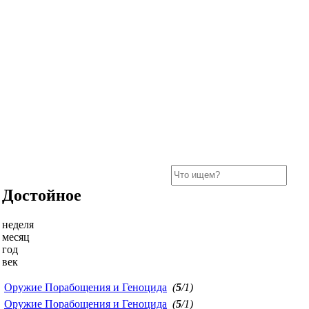
Достойное
неделя
месяц
год
век
Оружие Порабощения и Геноцида
(
5
/1)
Оружие Порабощения и Геноцида
(
5
/1)