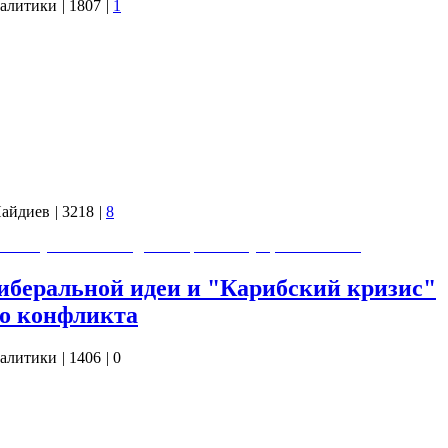
алитики
|
1807
|
1
ество необычных событий и новостей, произошедших буквально
ода и первые дни наступившего 2020 года. Всё они, по моему
авайте попробуем вместе подумать, что всё это значит и к чему
Пайдиев
|
3218
|
8
и Мишустина и складывающейся ситуации в России.
иберальной идеи и "Карибский кризис"
го конфликта
алитики
|
1406
|
0
 внутриполитические события, которые мы характеризуем, как
еральной идеи. Такое нагнетание связано с возможным
Наши недоброжелатели придают этому возможному событию
ишь тенденция, которой нас хотят запугать и увести от