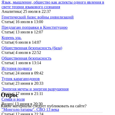
Язык, мышление, общество как аспекты одного явления в
свете теории языкового сознания
Аналитика
|
25 июля в 22:37
Генетический базис войны цивилизаций
Статья
|
16 июля в 13:00
Предлагаю поправки в Конституцию
Статья
|
13 июля в 12:07
Корень зла.
Статья
|
6 июля в 14:07
Общественная безопасность (база)
Статья
|
4 июля в 22:52
Общественная безопасность
Статья
|
1 июля в 13:14
История подвига
Статья
|
24 июня в 09:42
Тупик караганодонов
Статья
|
23 июня в 20:33
Энергия мечты и энергия разрушения
Статья
|
17 июня в 21:11
Опрос
Семья и воля
Видео
|
13 июня в 20:30
Какие материалы следует публиковать на сайте?
"Монголо-татары". СВО 13 века
Статья
|
12 июня в 21:24