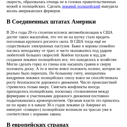
скорость, образовалась отнюдь не в головах правительственных
мужей и полицейских. Сделать
лежачий полицейский
вынудила
жизнь американских фермеров.
В Соединенных штатах Америки
В 20-е годы 20-го столетия всплеск автомобилизации в США
достиг таких масштабов, что это не на шутку стало вредить
поголовью крупного рогатого скота. В США тогда ещё не
существовало электронных пастухов. Быки и коровы спокойно
паслись неподалеку от трасс и часто оказывались под ударом
любителей больших скоростей. Ковбои пускали в ход для
создания лежачих полицейских все, что находилось в хозяйстве.
Могли сделать горку из глины или насыпать гравия и сверху
положить доску. А то и могли вовсе положить полено, которое не
реально было переехать. По большому счету, инициатива
внедрения лежачих полицейских снизу вовсе не способствовала
росту безопасности дорожного движения. Число происшествий
стремилось только вверх. Смягчать конфликты иногда
приходилось полицейским, поскольку столкновения между
фермерами и участниками дорожного движения постоянно
подытоживались кровопролитием. Органам власти это пришлось
не по нраву и в начале 30-х годов лежачие (в Америке их
именуют «спящие») полицейские возникли на трассах уже в
соответствии с нормами закона.
В европейских странах