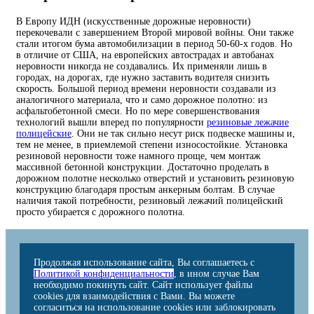
В Европу ИДН (искусственные дорожные неровности)
перекочевали с завершением Второй мировой войны. Они также
стали итогом бума автомобилизации в период 50-60-х годов. Но
в отличие от США, на европейских автострадах и автобанах
неровности никогда не создавались. Их применяли лишь в
городах, на дорогах, где нужно заставить водителя снизить
скорость. Большой период времени неровности создавали из
аналогичного материала, что и само дорожное полотно: из
асфальтобетонной смеси. Но по мере совершенствования
технологий вышли вперед по популярности
резиновые лежачие
полицейские
. Они не так сильно несут риск подвеске машины и,
тем не менее, в приемлемой степени износостойкие. Установка
резиновой неровности тоже намного проще, чем монтаж
массивной бетонной конструкции. Достаточно проделать в
дорожном полотне несколько отверстий и установить резиновую
конструкцию благодаря простым анкерным болтам. В случае
наличия такой потребности, резиновый лежачий полицейский
просто убирается с дорожного полотна.
Продолжая использование сайта, Вы соглашаетесь с
Политикой конфиденциальности
, в ином случае Вам
необходимо покинуть сайт. Сайт использует файлы
cookies для взаимодействия с Вами. Вы можете
согласиться на использование cookies или заблокировать