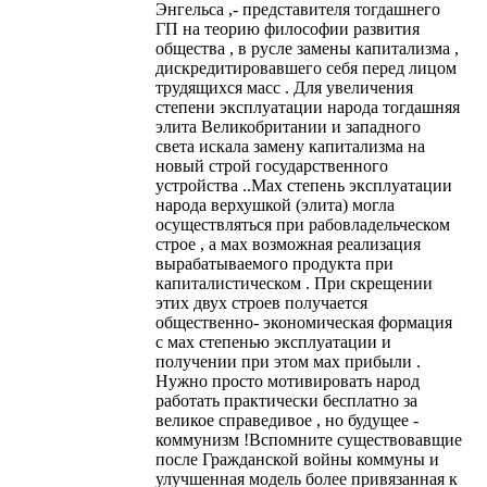
Энгельса ,- представителя тогдашнего
ГП на теорию философии развития
общества , в русле замены капитализма ,
дискредитировавшего себя перед лицом
трудящихся масс . Для увеличения
степени эксплуатации народа тогдашняя
элита Великобритании и западного
света искала замену капитализма на
новый строй государственного
устройства ..Мах степень эксплуатации
народа верхушкой (элита) могла
осуществляться при рабовладельческом
строе , а мах возможная реализация
вырабатываемого продукта при
капиталистическом . При скрещении
этих двух строев получается
общественно- экономическая формация
с мах степенью эксплуатации и
получении при этом мах прибыли .
Нужно просто мотивировать народ
работать практически бесплатно за
великое справедивое , но будущее -
коммунизм !Вспомните существовавщие
после Гражданской войны коммуны и
улучшенная модель более привязанная к