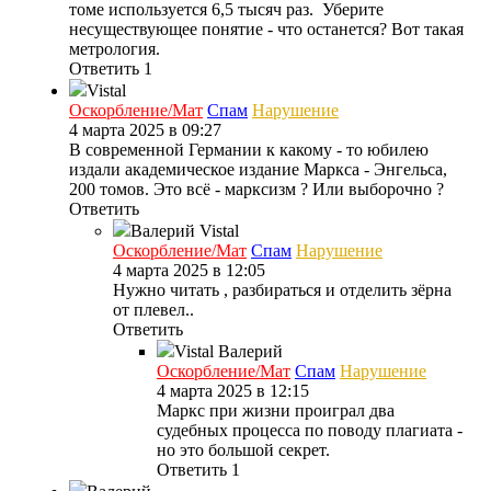
томе используется 6,5 тысяч раз. Уберите
несуществующее понятие - что останется? Вот такая
метрология.
Ответить
1
Vistal
Оскорбление/Мат
Спам
Нарушение
4 марта 2025 в 09:27
В современной Германии к какому - то юбилею
издали академическое издание Маркса - Энгельса,
200 томов. Это всё - марксизм ? Или выборочно ?
Ответить
Валерий
Vistal
Оскорбление/Мат
Спам
Нарушение
4 марта 2025 в 12:05
Нужно читать , разбираться и отделить зёрна
от плевел..
Ответить
Vistal
Валерий
Оскорбление/Мат
Спам
Нарушение
4 марта 2025 в 12:15
Маркс при жизни проиграл два
судебных процесса по поводу плагиата -
но это большой секрет.
Ответить
1