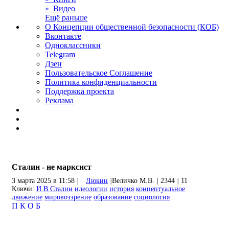
» Видео
Ещё раньше
О Концепции общественной безопасности (КОБ)
Вконтакте
Одноклассники
Telegram
Дзен
Пользовательское Соглашение
Политика конфиденциальности
Поддержка проекта
Реклама
Сталин - не марксист
3 марта 2025 в 11:58
|
Люкин
|
Величко М.В.
|
2344
|
11
Ключи:
И.В.Сталин
идеологии
история
концептуальное
движение
мировоззрение
образование
социология
П
К
О
Б