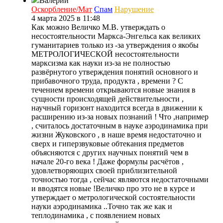
Валерий
Оскорбление/Мат
Спам
Нарушение
4 марта 2025 в 11:48
Как можно Величко М.В. утверждать о
несостоятельности Маркса-Энгельса как великих
гуманитариев только из -за утверждения о якобы
МЕТРОЛОГИЧЕСКОЙ несостоятельности
марксизма как науки из-за не полностью
развёрнутого утверждения понятий основного и
прибавочного труда, продукта , времени ? С
течением времени открываются новые знания в
сущности происходящей действительности ,
научный горизонт находится всегда в движении к
расширению из-за новых познаний ! Что ,например
, считалось достаточным в науке аэродинамика при
жизни Жуковского , в наше время недостаточно и
сверх и гиперзвуковые обтекания предметов
объясняются с других научных понятий чем в
начале 20-го века ! Даже формулы расчётов ,
удовлетворяющих своей приблизительной
точностью тогда , сейчас являются недостаточными
и вводятся новые !Величко про это не в курсе и
утверждает о метрологической состоятельности
науки аэродинамика ..Точно так же как и
теплодинамика , с появлением новых