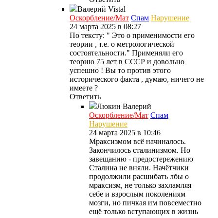
Валерий
Vistal
Оскорбление/Мат
Спам
Нарушение
24 марта 2025 в 08:27
По тексту: " Это о применимости его
теории , т.е. о метрологической
состоятельности." Применяли его
теорию 75 лет в СССР и довольно
успешно ! Вы то против этого
исторического факта , думаю, ничего не
имеете ?
Ответить
Люкин
Валерий
Оскорбление/Мат
Спам
Нарушение
24 марта 2025 в 10:46
Мраксизмом всё начиналось.
Закончилось сталинизмом. Но
завещанию - предостережению
Сталина не вняли. Начётчики
продолжили расшибать лбы о
мраксизм, не только захламляя
себе и взрослым поколениям
мозги, но пичкая им повсеместно
ещё только вступающих в жизнь