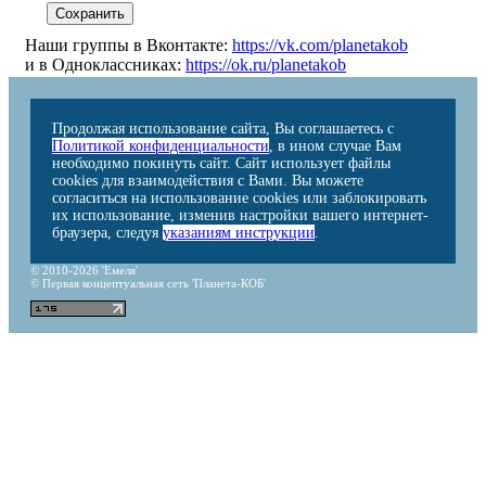
Наши группы в Вконтакте:
https://vk.com/planetakob
и в Одноклассниках:
https://ok.ru/planetakob
Продолжая использование сайта, Вы соглашаетесь с
Политикой конфиденциальности
, в ином случае Вам
необходимо покинуть сайт. Сайт использует файлы
cookies для взаимодействия с Вами. Вы можете
согласиться на использование cookies или заблокировать
их использование, изменив настройки вашего интернет-
браузера, следуя
указаниям инструкции
.
© 2010-2026 'Емеля'
© Первая концептуальная сеть 'Планета-КОБ'