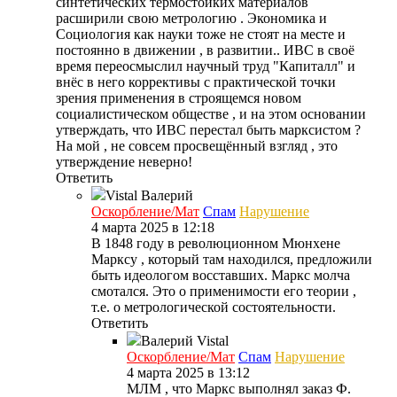
синтетических термостойких материалов
расширили свою метрологию . Экономика и
Социология как науки тоже не стоят на месте и
постоянно в движении , в развитии.. ИВС в своё
время переосмыслил научный труд "Капиталл" и
внёс в него коррективы с практической точки
зрения применения в строящемся новом
социалистическом обществе , и на этом основании
утверждать, что ИВС перестал быть марксистом ?
На мой , не совсем просвещённый взгляд , это
утверждение неверно!
Ответить
Vistal
Валерий
Оскорбление/Мат
Спам
Нарушение
4 марта 2025 в 12:18
В 1848 году в революционном Мюнхене
Марксу , который там находился, предложили
быть идеологом восставших. Маркс молча
смотался. Это о применимости его теории ,
т.е. о метрологической состоятельности.
Ответить
Валерий
Vistal
Оскорбление/Мат
Спам
Нарушение
4 марта 2025 в 13:12
МЛМ , что Маркс выполнял заказ Ф.