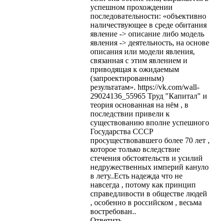
успешном прохождении
последовательности: «объективно
наличествующее в среде обитания
явление -> описание либо модель
явления -> деятельность, на основе
описания или модели явления,
связанная с этим явлением и
приводящая к ожидаемым
(запроектированным)
результатам». https://vk.com/wall-
29024136_55965 Труд "Капитал" и
теория основанная на нём , в
последствии привели к
существованию вполне успешного
Государства СССР
просуществовавшего более 70 лет ,
которое только вследствие
стечения обстоятельств и усилий
недружественных империй кануло
в лету..Есть надежда что не
навсегда , потому как принцип
справедливости в обществе людей
, особенно в российском , весьма
востребован..
Ответить