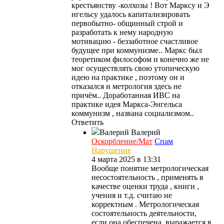
крестьянству -колхозы ! Вот Марксу и Э
нгельсу удалось капитализировать
первобытно- общинный строй и
разработать к нему народную
мотивацию - беззаботное счастливое
будущее при коммунизме.. Маркс был
теоретиком философом и конечно же не
мог осуществлять свою утопическую
идею на практике , поэтому он и
отказался и метрология здесь не
причём.. Доработанная ИВС на
практике идея Маркса-Энгельса
коммунизм , названа социализмом..
Ответить
Валерий
Валерий
Оскорбление/Мат
Спам
Нарушение
4 марта 2025 в 13:31
Вообще понятие метрологическая
несостоятельность , применять в
качестве оценки труда , книги ,
учения и т.д. считаю не
корректным . Метрологическая
состоятельность деятельности,
если она обеспечена, выражается в