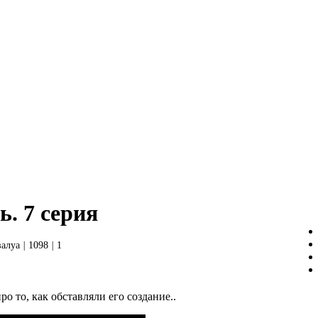
ь. 7 серия
валуа
|
1098
|
1
о то, как обставляли его создание..