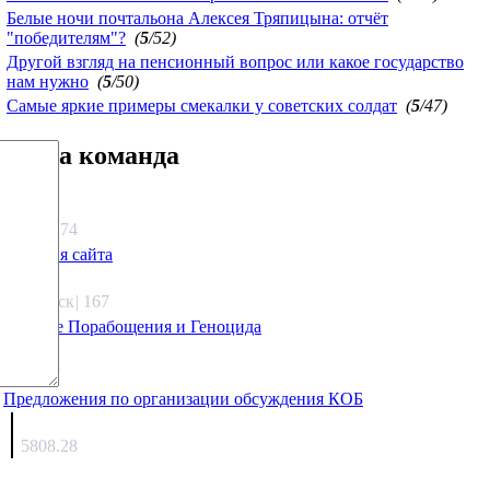
Белые ночи почтальона Алексея Тряпицына: отчёт
"победителям"?
(
5
/52)
Другой взгляд на пенсионный вопрос или какое государство
нам нужно
(
5
/50)
Самые яркие примеры смекалки у советских солдат
(
5
/47)
Наша команда
Агафонов
1333.74
Санация сайта
Каиргали
Якутск
|
167
Оружие Порабощения и Геноцида
Михаил Михайлович
27.17
Предложения по организации обсуждения КОБ
Люкин
5808.28