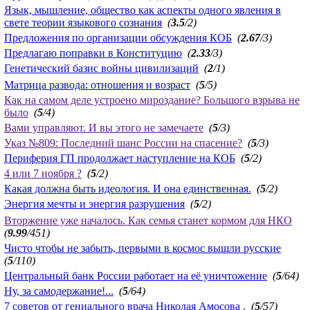
Язык, мышление, общество как аспекты одного явления в
свете теории языкового сознания
(
3.5
/2)
Предложения по организации обсуждения КОБ
(
2.67
/3)
Предлагаю поправки в Конституцию
(
2.33
/3)
Генетический базис войны цивилизаций
(
2
/1)
Матрица развода: отношения и возраст
(
5
/5)
Как на самом деле устроено мироздание? Большого взрыва не
было
(
5
/4)
Вами управляют. И вы этого не замечаете
(
5
/3)
Указ №809: Последний шанс России на спасение?
(
5
/3)
Периферия ГП продолжает наступление на КОБ
(
5
/2)
4 или 7 ноября ?
(
5
/2)
Какая должна быть идеология. И она единственная.
(
5
/2)
Энергия мечты и энергия разрушения
(
5
/2)
Вторжение уже началось. Как семья станет кормом для НКО
(
9.99
/451)
Чисто чтобы не забыть, первыми в космос вышли русские
(
5
/110)
Центральный банк России работает на её уничтожение
(
5
/64)
Ну, за самодержание!...
(
5
/64)
7 советов от гениального врача Николая Амосова .
(
5
/57)