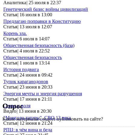
Аналитика
|
25 июля в 22:37
Генетический базис войны цивилизаций
Статья
|
16 июля в 13:00
Предлагаю поправки в Конституцию
Статья
|
13 июля в 12:07
Корень зла.
Статья
|
6 июля в 14:07
Общественная безопасность (база)
Статья
|
4 июля в 22:52
Общественная безопасность
Статья
|
1 июля в 13:14
История подвига
Статья
|
24 июня в 09:42
Тупик караганодонов
Статья
|
23 июня в 20:33
Энергия мечты и энергия разрушения
Статья
|
17 июня в 21:11
Опрос
Семья и воля
Видео
|
13 июня в 20:30
"Монголо-татары". СВО 13 века
Какие материалы следует публиковать на сайте?
Статья
|
12 июня в 21:24
РПЦ: в чём вина и беда