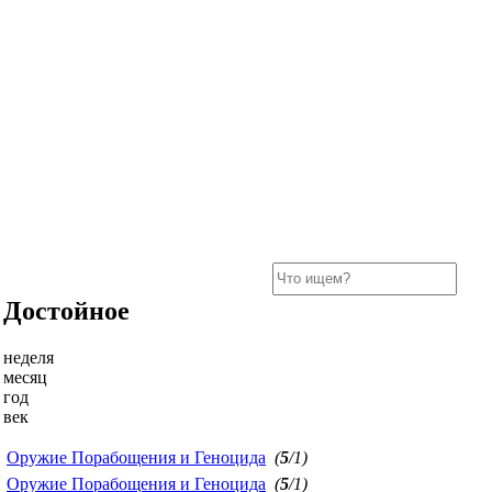
Достойное
неделя
месяц
год
век
Оружие Порабощения и Геноцида
(
5
/1)
Оружие Порабощения и Геноцида
(
5
/1)