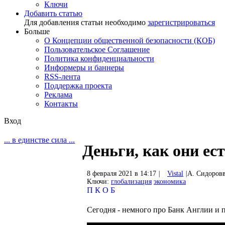
Ключи
Добавить статью
Для добавления статьи необходимо
зарегистрироваться
Больше
О Концепции общественной безопасности (КОБ)
Пользовательское Соглашение
Политика конфиденциальности
Информеры и баннеры
RSS-лента
Поддержка проекта
Реклама
Контакты
Вход
... в единстве сила ...
Деньги, как они ест
8 февраля 2021 в 14:17
|
Vistal
|
А. Сидоров
Ключи:
глобализация
экономика
П
К
О
Б
Сегодня - немного про Банк Англии и пр