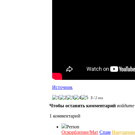
Источник
5
/
2
гол.
Чтобы оставить комментарий
войдите
1 комментарий
Person
Оскорбление/Мат
Спам
Нарушени