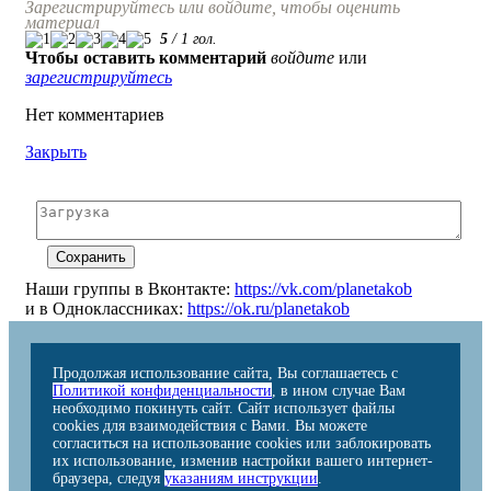
Зарегистрируйтесь или войдите, чтобы оценить
материал
5
/
1
гол.
Чтобы оставить комментарий
войдите
или
зарегистрируйтесь
Нет комментариев
Закрыть
Наши группы в Вконтакте:
https://vk.com/planetakob
и в Одноклассниках:
https://ok.ru/planetakob
Продолжая использование сайта, Вы соглашаетесь с
Политикой конфиденциальности
, в ином случае Вам
необходимо покинуть сайт. Сайт использует файлы
cookies для взаимодействия с Вами. Вы можете
согласиться на использование cookies или заблокировать
их использование, изменив настройки вашего интернет-
браузера, следуя
указаниям инструкции
.