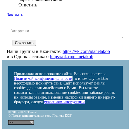
Ответить
Закрыть
Наши группы в Вконтакте:
https://vk.com/planetakob
и в Одноклассниках:
https://ok.ru/planetakob
Продолжая использование сайта, Вы соглашаетесь с
Политикой конфиденциальности
, в ином случае Вам
необходимо покинуть сайт. Сайт использует файлы
cookies для взаимодействия с Вами. Вы можете
согласиться на использование cookies или заблокировать
их использование, изменив настройки вашего интернет-
браузера, следуя
указаниям инструкции
.
© 2010-2026 'Емеля'
© Первая концептуальная сеть 'Планета-КОБ'