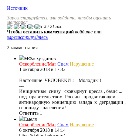
Источник
Зарегистрируйтесь или войдите, чтобы оценить
материал
5
/
21
гол.
Чтобы оставить комментарий
войдите
или
зарегистрируйтесь
2 комментария
МФасхутдинов
Оскорбление/Мат
Спам
Нарушение
1 октября 2018 в 17:32
Настоящие ЧЕЛОВЕКИ ! Молодцы !
---
Инициативы снизу сковырнут кресла , базис ....
под правительством России продвигающем
антинародную концепцию запада к деградации ,
геноциду населения !
Ответить
1
Емеля
Оскорбление/Мат
Спам
Нарушение
6 октября 2018 в 14:14
https://stalins-bukvar.ru/