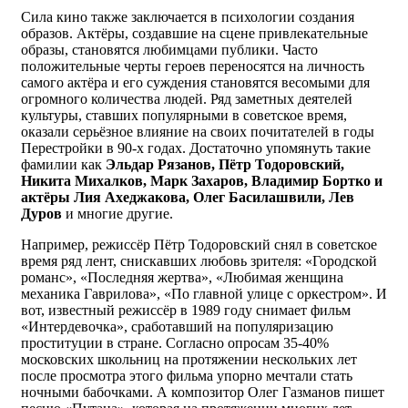
Сила кино также заключается в психологии создания
образов. Актёры, создавшие на сцене привлекательные
образы, становятся любимцами публики. Часто
положительные черты героев переносятся на личность
самого актёра и его суждения становятся весомыми для
огромного количества людей. Ряд заметных деятелей
культуры, ставших популярными в советское время,
оказали серьёзное влияние на своих почитателей в годы
Перестройки в 90-х годах. Достаточно упомянуть такие
фамилии как
Эльдар Рязанов, Пётр Тодоровский,
Никита Михалков, Марк Захаров, Владимир Бортко и
актёры Лия Ахеджакова, Олег Басилашвили, Лев
Дуров
и многие другие.
Например, режиссёр Пётр Тодоровский снял в советское
время ряд лент, снискавших любовь зрителя: «Городской
романс», «Последняя жертва», «Любимая женщина
механика Гаврилова», «По главной улице с оркестром». И
вот, известный режиссёр в 1989 году снимает фильм
«Интердевочка», сработавший на популяризацию
проституции в стране. Согласно опросам 35-40%
московских школьниц на протяжении нескольких лет
после просмотра этого фильма упорно мечтали стать
ночными бабочками. А композитор Олег Газманов пишет