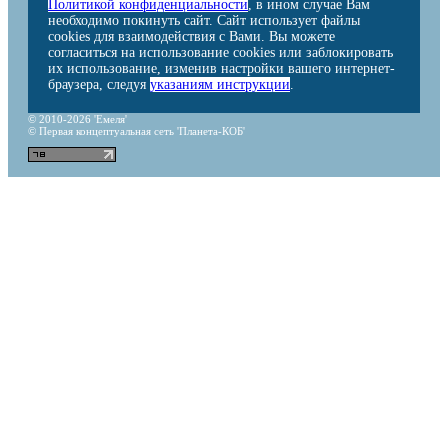
Политикой конфиденциальности
, в ином случае Вам
необходимо покинуть сайт. Сайт использует файлы
cookies для взаимодействия с Вами. Вы можете
согласиться на использование cookies или заблокировать
их использование, изменив настройки вашего интернет-
браузера, следуя
указаниям инструкции
.
© 2010-2026 'Емеля'
© Первая концептуальная сеть 'Планета-КОБ'